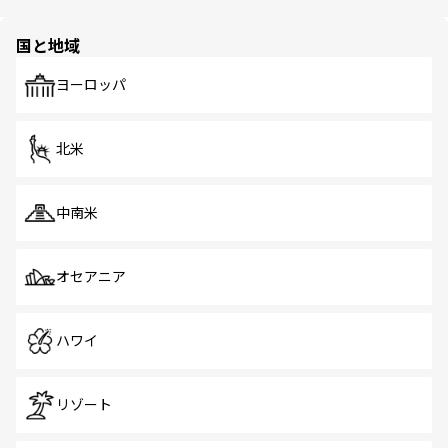
ほしい。
ほしい。
園や自然保護区など、自然が調和した近代的な景観と文化
の多様性あふれるカラフルな町は、どこを歩いても新しい
国と地域
発見がある。さらに、治安のよさや充実した公共交通機関
も、旅行者にとっては魅力的なポイント。グルメも豊富
で、ホーカーズは地元の風情を楽しめる外せないスポット
ヨーロッパ
だ。訪れる人を飽きさせないシンガポールで、多様な魅力
を体感しよう。 なお、新着のシンガポール情報は
コンテン
ツ一覧
を参照してほしい。
北米
中南米
オセアニア
ハワイ
リゾート