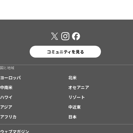
コミュニティを見る
国と地域
ヨーロッパ
北米
中南米
オセアニア
ハワイ
リゾート
アジア
中近東
アフリカ
日本
ウェブマガジン