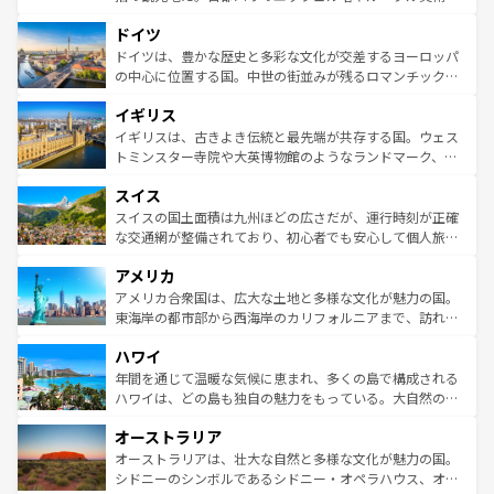
の城塞都市、穏やかなビーチリゾートまで多彩な表情を見
といった象徴的なスポットから、田舎町の古風な美しさま
せる。地方によって風土や気候が異なるスペインはその個
ドイツ
で、幅広い魅力が詰まっている。華麗な宮殿、歴史的な大
性で訪れる人を魅了する。 なお、新着のスペイン情報は
コ
聖堂、美しいビーチ、そして豊かな自然が、訪れる者を心
ドイツは、豊かな歴史と多彩な文化が交差するヨーロッパ
ンテンツ一覧
を参照してほしい。
から魅了する。また、フランスは美食の国としても知ら
の中心に位置する国。中世の街並みが残るロマンチック街
れ、フランス料理はユネスコ無形文化遺産にも登録されて
道から、未来を先取りするようなモダンな都市まで多様な
イギリス
いる。シャンパンの発祥地であるランス、プロヴァンスの
顔を持つこの国は、どこを歩いても飽きることがない。ベ
香り高いラベンダー畑など、多彩な楽しみ方が可能だ。さ
ルリンの文化的活気、バイエルン州のアルプスの絶景、そ
イギリスは、古きよき伝統と最先端が共存する国。ウェス
らに、パリ以外の地域にも魅力が溢れており、どの街角に
してライン川沿いのワイン畑といった風景は必見。ビール
トミンスター寺院や大英博物館のようなランドマーク、歴
も豊かな歴史と文化が息づいている。パリ以外の個性あふ
とソーセージを味わいながら地元の人と過ごす楽しい時間
史ある大学都市、美しい丘陵地帯や牧歌的な風景など、エ
れる地方に足を運ぶとそれぞれで全く異なる文化を体験で
スイス
は、お酒好きな人にはぜひ体験してほしい。 なお、新着の
リアごとに異なる魅力がある。また、優雅なアフタヌーン
きるだろう。 なお、新着のフランス情報は
コンテンツ一覧
ドイツ情報は
コンテンツ一覧
を参照してほしい。
ティー、ビール好きにはたまらない英国パブ、サッカー観
スイスの国土面積は九州ほどの広さだが、運行時刻が正確
を参照してほしい。
戦など、本場だからこそできる体験も豊富。イギリスを旅
な交通網が整備されており、初心者でも安心して個人旅行
して楽しみつくそう。 なお、新着のイギリス情報は
コンテ
を楽しめる。日本同様に時刻表どおりの旅が可能だ。中世
アメリカ
ンツ一覧
を参照してほしい。
の建物がそのまま残る町や、スイスならではのユニークな
博物館もあり、アルプス観光だけでなく町歩きも満喫する
アメリカ合衆国は、広大な土地と多様な文化が魅力の国。
ことができる。国民の所得が高いため物価も高いが、旅行
東海岸の都市部から西海岸のカリフォルニアまで、訪れる
者向けの交通パス提供のサービスもあり、うまく活用すれ
場所ごとに異なる風景と体験が待っている。ニューヨーク
ハワイ
ば市内交通費無料で観光を楽しむこともできる。 なお、新
のような巨大都市は、観光、ショッピング、エンターテイ
着のスイス情報は
コンテンツ一覧
を参照してほしい。
ンメントが詰まった刺激的なスポットだ。一方、アメリカ
年間を通じて温暖な気候に恵まれ、多くの島で構成される
西部には大自然が広がり、グランドキャニオンやイエロー
ハワイは、どの島も独自の魅力をもっている。大自然の神
ストーン国立公園といった絶景が堪能できる。さらに、南
秘を感じたいなら、火山が生み出した壮大な景観を誇るハ
オーストラリア
部のニューオーリンズでは、音楽と美食が融合した独特の
ワイ島は見逃せない。また、定番の観光地といえばオアフ
文化が魅力。旅行者はアメリカの各地域で異なる魅力を楽
島だが、静かな自然を求めるならマウイ島やカウアイ島が
オーストラリアは、壮大な自然と多様な文化が魅力の国。
しみながら、その多様性と豊かな歴史を感じることができ
おすすめ。エメラルドグリーンに輝く海をはじめ、豊かな
シドニーのシンボルであるシドニー・オペラハウス、オー