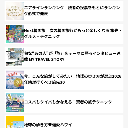
エアラインランキング 読者の投票をもとにランキン
グ形式で発表
Next韓国旅 次の韓国旅行がもっと楽しくなる 旅先・
グルメ・テクニック
旬な“あの人”が「旅」をテーマに語るインタビュー連
載 MY TRAVEL STORY
今、こんな旅がしてみたい！地球の歩き方が選ぶ2026
年絶対行くべき旅先30
コスパもタイパもかなえる！賢者の旅テクニック
地球の歩き方♥偏愛ハワイ