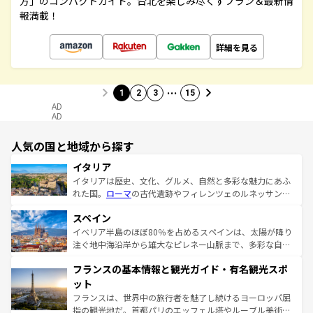
方」のコンパクトガイド。台北を楽しみ尽くすプラン＆最新情
報満載！
詳細を見る
…
1
2
3
15
AD
AD
人気の国と地域から探す
イタリア
イタリアは歴史、文化、グルメ、自然と多彩な魅力にあふ
れた国。
ローマ
の古代遺跡やフィレンツェのルネッサンス
美術、ヴェネツィアの運河など、歴史あるスポットはもち
スペイン
ろん、トスカーナの美しい田園風景やアマルフィ海岸の絶
景など、自然景観も見逃せない。観光の合間には、本場の
イベリア半島のほぼ80％を占めるスペインは、太陽が降り
ピザやパスタなど、絶品のイタリア料理を堪能することも
注ぐ地中海沿岸から雄大なピレネー山脈まで、多彩な自然
できる。朝目覚めてから夜眠るまで、すべての瞬間を楽し
と文化が詰まったヨーロッパ屈指の旅行先だ。多様な地域
フランスの基本情報と観光ガイド・有名観光スポ
ませてくれるイタリアで、忘れられない旅をしてみよう！
文化が根付くこの国では、情熱的なフラメンコ、熱気あふ
なお、新着のイタリア情報は
コンテンツ一覧
を参照してほ
れる闘牛、そして美味しいタパスが生活の一部となってい
ット
しい。
る。首都マドリードの洗練された雰囲気や、バルセロナの
フランスは、世界中の旅行者を魅了し続けるヨーロッパ屈
アートに溢れた街角から、地方では古代ローマ遺跡や中世
指の観光地だ。首都パリのエッフェル塔やルーブル美術館