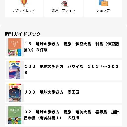
アクティビティ
鉄道・フライト
ショップ
新刊ガイドブック
１５ 地球の歩き方 島旅 伊豆大島 利島（伊豆諸
島①）３訂版
Ｃ０２ 地球の歩き方 ハワイ島 ２０２７～２０２
８
Ｊ３３ 地球の歩き方 墨田区
０２ 地球の歩き方 島旅 奄美大島 喜界島 加計
呂麻島（奄美群島１） ５訂版