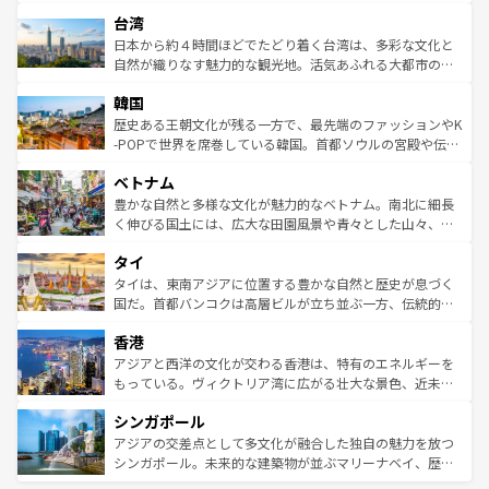
るだろう。車でのロードトリップや列車の旅も、アメリカ
文化や歴史が息づいている。「アロハスピリット」と呼ば
ストラリア東海岸北部に広がる大サンゴ礁地帯グレートバ
ならではの贅沢な旅のスタイルだ。 なお、新着のアメリカ
台湾
れるおもてなしの心で訪れる人々を迎えてくれるハワイの
リアリーフや大陸中央部にそびえるウルル（エアーズロッ
情報は
コンテンツ一覧
を参照してほしい。
人々、おいしいローカルフードやハワイアンミュージッ
ク）、タスマニアの美しい原生林やケアンズの熱帯雨林な
日本から約４時間ほどでたどり着く台湾は、多彩な文化と
ク、伝統的なフラダンスなど、すべてがハワイの魅力を彩
ど、見どころがたくさん。また、カフェやワイン、オージ
自然が織りなす魅力的な観光地。活気あふれる大都市の台
っている。訪れるたびに新しい発見と感動が待っているハ
ービーフなどの食文化も豊かで、美味しいものであふれて
北やノスタルジックな町並みが人気な九份（ジォウフェ
ワイを、存分に味わってほしい。 なお、新着のハワイ情報
韓国
いる。アクティビティも充実しており、サーフィンやダイ
ン）、静ひつな山岳地帯である台湾東部など、都市の喧騒
は
コンテンツ一覧
を参照してほしい。
ビング、ハイキングなど、アウトドア好きにはたまらな
と山間の静けさが共存しており、訪れる人に新しい発見と
歴史ある王朝文化が残る一方で、最先端のファッションやK
い。オーストラリアの多彩な魅力を存分に味わいつくそ
驚きをもたらしてくれる。また、奥深い台湾の食文化も魅
-POPで世界を席巻している韓国。首都ソウルの宮殿や伝統
う。 なお、新着のオーストラリア情報は
コンテンツ一覧
を
力で、夜市などの屋台グルメから高級料理、ヘルシーで美
家屋が並ぶエリアでは韓国の歴史と文化に浸ることがで
参照してほしい。
ベトナム
容にもいいと評判のスイーツなど、バラエティ豊かな料理
き、地方に足を延ばせば四季折々の自然美を楽しむことが
が味わえる。 なお、新着の台湾情報は
コンテンツ一覧
を参
できる。そして、キムチや焼肉、絶品のストリートフード
豊かな自然と多様な文化が魅力的なベトナム。南北に細長
照してほしい。
まで、さまざまな韓国料理が待っている。夜には、韓国な
く伸びる国土には、広大な田園風景や青々とした山々、世
らではのナイトライフも堪能できる。あたたかいホスピタ
界遺産に登録された壮大な自然景観が点在し、都市部では
タイ
リティに包まれながら、韓国の多彩な魅力を心ゆくまで味
急速な発展と共に伝統が息づく。ハノイの古い町並みやホ
わってみてほしい。 なお、新着の韓国情報は
コンテンツ一
ーチミン市のフランス統治時代の建物も、独特の雰囲気を
タイは、東南アジアに位置する豊かな自然と歴史が息づく
覧
を参照してほしい。
醸し出している。また、バラエティの豊かさとおいしさで
国だ。首都バンコクは高層ビルが立ち並ぶ一方、伝統的な
世界中の食通を魅了してやまないベトナム料理も魅力のひ
寺院や市場がいたるところに点在し、古きよき文化と現代
香港
とつ。フォーやバインミー、ベトナムコーヒーなどは、ぜ
の活気が交差している。北部ではチェンマイなどの山岳地
ひ現地で味わいたい。どの地域を訪れてもあたたかい人々
帯で自然と触れ合い、南部ではプーケットやクラビの美し
アジアと西洋の文化が交わる香港は、特有のエネルギーを
が旅行者を迎えてくれるので、きっと忘れられない旅にな
いビーチでリゾート気分を楽しむことができる。タイ料理
もっている。ヴィクトリア湾に広がる壮大な景色、近未来
るはずだ。 なお、新着のベトナム情報は
コンテンツ一覧
を
は世界的に有名で、屋台から高級レストランまで味覚を刺
的なアートスポット、そして歴史と現代が融合した町並
参照してほしい。
シンガポール
激する。気候は一年中温暖で、どの季節にも異なる楽しみ
み、どこを訪れても感動するはず。観光スポットが密集し
が待っている。親しみやすいタイの人々、仏教を中心とし
ており、効率よく見どころを回れるのも魅力。息をのむよ
アジアの交差点として多文化が融合した独自の魅力を放つ
た文化、そして多様な観光資源が、訪れる旅人を魅了し続
うな絶景から文化的な体験まで、香港を存分に楽しみ尽く
シンガポール。未来的な建築物が並ぶマリーナベイ、歴史
ける。 なお、新着のタイ情報は
コンテンツ一覧
を参照して
そう。 なお、新着の香港情報は
コンテンツ一覧
を参照して
と伝統を感じられるエスニックタウン、多数の緑豊かな公