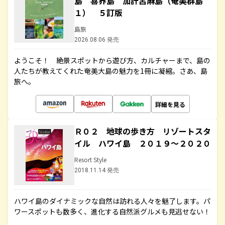
島 喜界島 加計呂麻島（奄美群島
１） ５訂版
島旅
2026.08.06 発売
ようこそ！ 絶景スポットから遊び方、カルチャーまで、島の
人たちが教えてくれた奄美大島の魅力を1冊に凝縮。さあ、島
旅へ。
詳細を見る
Ｒ０２ 地球の歩き方 リゾートスタ
イル ハワイ島 ２０１９～２０２０
Resort Style
2018.11.14 発売
ハワイ島のダイナミックな自然は訪れる人々を魅了します。パ
ワースポットも数多く、進化する自然派グルメも見逃せない！