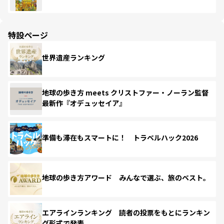
特設ページ
世界遺産ランキング
地球の歩き方 meets クリストファー・ノーラン監督
最新作『オデュッセイア』
準備も滞在もスマートに！ トラベルハック2026
地球の歩き方アワード みんなで選ぶ、旅のベスト。
エアラインランキング 読者の投票をもとにランキン
グ形式で発表