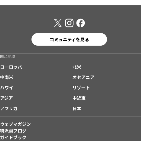
コミュニティを見る
国と地域
ヨーロッパ
北米
中南米
オセアニア
ハワイ
リゾート
アジア
中近東
アフリカ
日本
ウェブマガジン
特派員ブログ
ガイドブック