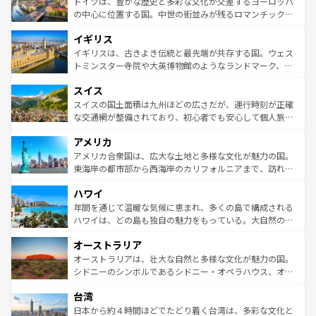
聖堂、美しいビーチ、そして豊かな自然が、訪れる者を心
ドイツは、豊かな歴史と多彩な文化が交差するヨーロッパ
ンテンツ一覧
を参照してほしい。
から魅了する。また、フランスは美食の国としても知ら
の中心に位置する国。中世の街並みが残るロマンチック街
れ、フランス料理はユネスコ無形文化遺産にも登録されて
道から、未来を先取りするようなモダンな都市まで多様な
イギリス
いる。シャンパンの発祥地であるランス、プロヴァンスの
顔を持つこの国は、どこを歩いても飽きることがない。ベ
香り高いラベンダー畑など、多彩な楽しみ方が可能だ。さ
ルリンの文化的活気、バイエルン州のアルプスの絶景、そ
イギリスは、古きよき伝統と最先端が共存する国。ウェス
らに、パリ以外の地域にも魅力が溢れており、どの街角に
してライン川沿いのワイン畑といった風景は必見。ビール
トミンスター寺院や大英博物館のようなランドマーク、歴
も豊かな歴史と文化が息づいている。パリ以外の個性あふ
とソーセージを味わいながら地元の人と過ごす楽しい時間
史ある大学都市、美しい丘陵地帯や牧歌的な風景など、エ
れる地方に足を運ぶとそれぞれで全く異なる文化を体験で
スイス
は、お酒好きな人にはぜひ体験してほしい。 なお、新着の
リアごとに異なる魅力がある。また、優雅なアフタヌーン
きるだろう。 なお、新着のフランス情報は
コンテンツ一覧
ドイツ情報は
コンテンツ一覧
を参照してほしい。
ティー、ビール好きにはたまらない英国パブ、サッカー観
スイスの国土面積は九州ほどの広さだが、運行時刻が正確
を参照してほしい。
戦など、本場だからこそできる体験も豊富。イギリスを旅
な交通網が整備されており、初心者でも安心して個人旅行
して楽しみつくそう。 なお、新着のイギリス情報は
コンテ
を楽しめる。日本同様に時刻表どおりの旅が可能だ。中世
アメリカ
ンツ一覧
を参照してほしい。
の建物がそのまま残る町や、スイスならではのユニークな
博物館もあり、アルプス観光だけでなく町歩きも満喫する
アメリカ合衆国は、広大な土地と多様な文化が魅力の国。
ことができる。国民の所得が高いため物価も高いが、旅行
東海岸の都市部から西海岸のカリフォルニアまで、訪れる
者向けの交通パス提供のサービスもあり、うまく活用すれ
場所ごとに異なる風景と体験が待っている。ニューヨーク
ハワイ
ば市内交通費無料で観光を楽しむこともできる。 なお、新
のような巨大都市は、観光、ショッピング、エンターテイ
着のスイス情報は
コンテンツ一覧
を参照してほしい。
ンメントが詰まった刺激的なスポットだ。一方、アメリカ
年間を通じて温暖な気候に恵まれ、多くの島で構成される
西部には大自然が広がり、グランドキャニオンやイエロー
ハワイは、どの島も独自の魅力をもっている。大自然の神
ストーン国立公園といった絶景が堪能できる。さらに、南
秘を感じたいなら、火山が生み出した壮大な景観を誇るハ
オーストラリア
部のニューオーリンズでは、音楽と美食が融合した独特の
ワイ島は見逃せない。また、定番の観光地といえばオアフ
文化が魅力。旅行者はアメリカの各地域で異なる魅力を楽
島だが、静かな自然を求めるならマウイ島やカウアイ島が
オーストラリアは、壮大な自然と多様な文化が魅力の国。
しみながら、その多様性と豊かな歴史を感じることができ
おすすめ。エメラルドグリーンに輝く海をはじめ、豊かな
シドニーのシンボルであるシドニー・オペラハウス、オー
るだろう。車でのロードトリップや列車の旅も、アメリカ
文化や歴史が息づいている。「アロハスピリット」と呼ば
ストラリア東海岸北部に広がる大サンゴ礁地帯グレートバ
ならではの贅沢な旅のスタイルだ。 なお、新着のアメリカ
台湾
れるおもてなしの心で訪れる人々を迎えてくれるハワイの
リアリーフや大陸中央部にそびえるウルル（エアーズロッ
情報は
コンテンツ一覧
を参照してほしい。
人々、おいしいローカルフードやハワイアンミュージッ
ク）、タスマニアの美しい原生林やケアンズの熱帯雨林な
日本から約４時間ほどでたどり着く台湾は、多彩な文化と