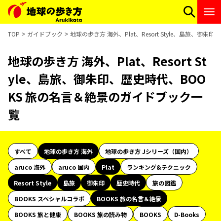
TOP
ガイドブック
地球の歩き方 海外、Plat、Resort Style、島旅、
地球の歩き方 海外、Plat、Resort St
yle、島旅、御朱印、歴史時代、BOO
KS 旅の名言＆絶景のガイドブック一
覧
すべて
地球の歩き方 海外
地球の歩き方 Jシリーズ（国内）
aruco 海外
aruco 国内
Plat
ランキング&テクニック
Resort Style
島旅
御朱印
歴史時代
旅の図鑑
BOOKS スペシャルコラボ
BOOKS 旅の名言＆絶景
BOOKS 旅と健康
BOOKS 旅の読み物
BOOKS
D-Books