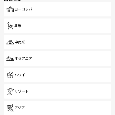
も、旅行者にとっては魅力的なポイント。グルメも豊富
で、ホーカーズは地元の風情を楽しめる外せないスポット
ヨーロッパ
だ。訪れる人を飽きさせないシンガポールで、多様な魅力
を体感しよう。 なお、新着のシンガポール情報は
コンテン
ツ一覧
を参照してほしい。
北米
中南米
オセアニア
ハワイ
リゾート
アジア