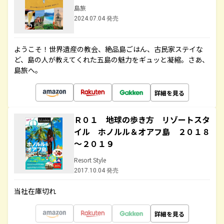
島旅
2024.07.04 発売
ようこそ！世界遺産の教会、絶品島ごはん、古民家ステイな
ど、島の人が教えてくれた五島の魅力をギュッと凝縮。さあ、
島旅へ。
詳細を見る
Ｒ０１ 地球の歩き方 リゾートスタ
イル ホノルル＆オアフ島 ２０１８
～２０１９
Resort Style
2017.10.04 発売
当社在庫切れ
詳細を見る