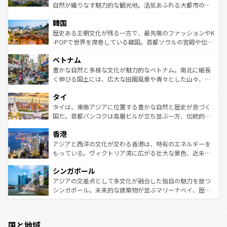
ク、伝統的なフラダンスなど、すべてがハワイの魅力を彩
ど、見どころがたくさん。また、カフェやワイン、オージ
自然が織りなす魅力的な観光地。活気あふれる大都市の台
っている。訪れるたびに新しい発見と感動が待っているハ
ービーフなどの食文化も豊かで、美味しいものであふれて
北やノスタルジックな町並みが人気な九份（ジォウフェ
ワイを、存分に味わってほしい。 なお、新着のハワイ情報
韓国
いる。アクティビティも充実しており、サーフィンやダイ
ン）、静ひつな山岳地帯である台湾東部など、都市の喧騒
は
コンテンツ一覧
を参照してほしい。
ビング、ハイキングなど、アウトドア好きにはたまらな
と山間の静けさが共存しており、訪れる人に新しい発見と
歴史ある王朝文化が残る一方で、最先端のファッションやK
い。オーストラリアの多彩な魅力を存分に味わいつくそ
驚きをもたらしてくれる。また、奥深い台湾の食文化も魅
-POPで世界を席巻している韓国。首都ソウルの宮殿や伝統
う。 なお、新着のオーストラリア情報は
コンテンツ一覧
を
力で、夜市などの屋台グルメから高級料理、ヘルシーで美
家屋が並ぶエリアでは韓国の歴史と文化に浸ることがで
参照してほしい。
ベトナム
容にもいいと評判のスイーツなど、バラエティ豊かな料理
き、地方に足を延ばせば四季折々の自然美を楽しむことが
が味わえる。 なお、新着の台湾情報は
コンテンツ一覧
を参
できる。そして、キムチや焼肉、絶品のストリートフード
豊かな自然と多様な文化が魅力的なベトナム。南北に細長
照してほしい。
まで、さまざまな韓国料理が待っている。夜には、韓国な
く伸びる国土には、広大な田園風景や青々とした山々、世
らではのナイトライフも堪能できる。あたたかいホスピタ
界遺産に登録された壮大な自然景観が点在し、都市部では
タイ
リティに包まれながら、韓国の多彩な魅力を心ゆくまで味
急速な発展と共に伝統が息づく。ハノイの古い町並みやホ
わってみてほしい。 なお、新着の韓国情報は
コンテンツ一
ーチミン市のフランス統治時代の建物も、独特の雰囲気を
タイは、東南アジアに位置する豊かな自然と歴史が息づく
覧
を参照してほしい。
醸し出している。また、バラエティの豊かさとおいしさで
国だ。首都バンコクは高層ビルが立ち並ぶ一方、伝統的な
世界中の食通を魅了してやまないベトナム料理も魅力のひ
寺院や市場がいたるところに点在し、古きよき文化と現代
香港
とつ。フォーやバインミー、ベトナムコーヒーなどは、ぜ
の活気が交差している。北部ではチェンマイなどの山岳地
ひ現地で味わいたい。どの地域を訪れてもあたたかい人々
帯で自然と触れ合い、南部ではプーケットやクラビの美し
アジアと西洋の文化が交わる香港は、特有のエネルギーを
が旅行者を迎えてくれるので、きっと忘れられない旅にな
いビーチでリゾート気分を楽しむことができる。タイ料理
もっている。ヴィクトリア湾に広がる壮大な景色、近未来
るはずだ。 なお、新着のベトナム情報は
コンテンツ一覧
を
は世界的に有名で、屋台から高級レストランまで味覚を刺
的なアートスポット、そして歴史と現代が融合した町並
参照してほしい。
シンガポール
激する。気候は一年中温暖で、どの季節にも異なる楽しみ
み、どこを訪れても感動するはず。観光スポットが密集し
が待っている。親しみやすいタイの人々、仏教を中心とし
ており、効率よく見どころを回れるのも魅力。息をのむよ
アジアの交差点として多文化が融合した独自の魅力を放つ
た文化、そして多様な観光資源が、訪れる旅人を魅了し続
うな絶景から文化的な体験まで、香港を存分に楽しみ尽く
シンガポール。未来的な建築物が並ぶマリーナベイ、歴史
ける。 なお、新着のタイ情報は
コンテンツ一覧
を参照して
そう。 なお、新着の香港情報は
コンテンツ一覧
を参照して
と伝統を感じられるエスニックタウン、多数の緑豊かな公
ほしい。
ほしい。
園や自然保護区など、自然が調和した近代的な景観と文化
の多様性あふれるカラフルな町は、どこを歩いても新しい
国と地域
発見がある。さらに、治安のよさや充実した公共交通機関