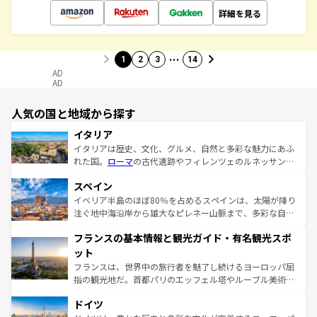
詳細を見る
…
1
2
3
14
AD
AD
人気の国と地域から探す
イタリア
イタリアは歴史、文化、グルメ、自然と多彩な魅力にあふ
れた国。
ローマ
の古代遺跡やフィレンツェのルネッサンス
美術、ヴェネツィアの運河など、歴史あるスポットはもち
スペイン
ろん、トスカーナの美しい田園風景やアマルフィ海岸の絶
景など、自然景観も見逃せない。観光の合間には、本場の
イベリア半島のほぼ80％を占めるスペインは、太陽が降り
ピザやパスタなど、絶品のイタリア料理を堪能することも
注ぐ地中海沿岸から雄大なピレネー山脈まで、多彩な自然
できる。朝目覚めてから夜眠るまで、すべての瞬間を楽し
と文化が詰まったヨーロッパ屈指の旅行先だ。多様な地域
フランスの基本情報と観光ガイド・有名観光スポ
ませてくれるイタリアで、忘れられない旅をしてみよう！
文化が根付くこの国では、情熱的なフラメンコ、熱気あふ
なお、新着のイタリア情報は
コンテンツ一覧
を参照してほ
れる闘牛、そして美味しいタパスが生活の一部となってい
ット
しい。
る。首都マドリードの洗練された雰囲気や、バルセロナの
フランスは、世界中の旅行者を魅了し続けるヨーロッパ屈
アートに溢れた街角から、地方では古代ローマ遺跡や中世
指の観光地だ。首都パリのエッフェル塔やルーブル美術館
の城塞都市、穏やかなビーチリゾートまで多彩な表情を見
といった象徴的なスポットから、田舎町の古風な美しさま
せる。地方によって風土や気候が異なるスペインはその個
ドイツ
で、幅広い魅力が詰まっている。華麗な宮殿、歴史的な大
性で訪れる人を魅了する。 なお、新着のスペイン情報は
コ