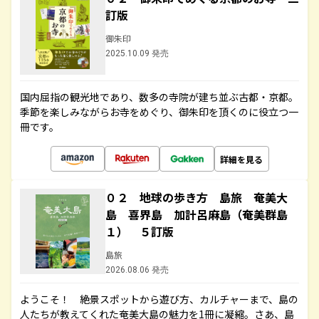
訂版
御朱印
2025.10.09 発売
国内屈指の観光地であり、数多の寺院が建ち並ぶ古都・京都。
季節を楽しみながらお寺をめぐり、御朱印を頂くのに役立つ一
冊です。
詳細を見る
０２ 地球の歩き方 島旅 奄美大
島 喜界島 加計呂麻島（奄美群島
１） ５訂版
島旅
2026.08.06 発売
ようこそ！ 絶景スポットから遊び方、カルチャーまで、島の
人たちが教えてくれた奄美大島の魅力を1冊に凝縮。さあ、島