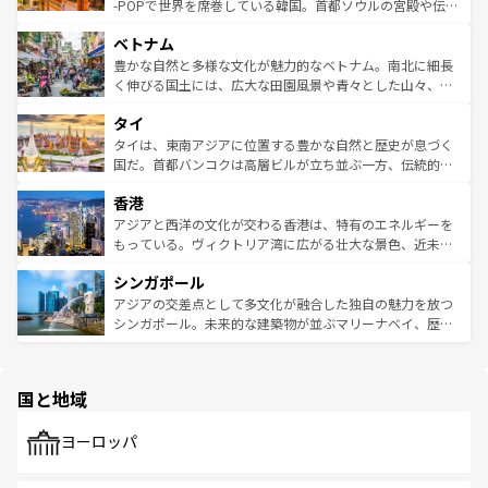
い。オーストラリアの多彩な魅力を存分に味わいつくそ
驚きをもたらしてくれる。また、奥深い台湾の食文化も魅
-POPで世界を席巻している韓国。首都ソウルの宮殿や伝統
う。 なお、新着のオーストラリア情報は
コンテンツ一覧
を
力で、夜市などの屋台グルメから高級料理、ヘルシーで美
家屋が並ぶエリアでは韓国の歴史と文化に浸ることがで
参照してほしい。
ベトナム
容にもいいと評判のスイーツなど、バラエティ豊かな料理
き、地方に足を延ばせば四季折々の自然美を楽しむことが
が味わえる。 なお、新着の台湾情報は
コンテンツ一覧
を参
できる。そして、キムチや焼肉、絶品のストリートフード
豊かな自然と多様な文化が魅力的なベトナム。南北に細長
照してほしい。
まで、さまざまな韓国料理が待っている。夜には、韓国な
く伸びる国土には、広大な田園風景や青々とした山々、世
らではのナイトライフも堪能できる。あたたかいホスピタ
界遺産に登録された壮大な自然景観が点在し、都市部では
タイ
リティに包まれながら、韓国の多彩な魅力を心ゆくまで味
急速な発展と共に伝統が息づく。ハノイの古い町並みやホ
わってみてほしい。 なお、新着の韓国情報は
コンテンツ一
ーチミン市のフランス統治時代の建物も、独特の雰囲気を
タイは、東南アジアに位置する豊かな自然と歴史が息づく
覧
を参照してほしい。
醸し出している。また、バラエティの豊かさとおいしさで
国だ。首都バンコクは高層ビルが立ち並ぶ一方、伝統的な
世界中の食通を魅了してやまないベトナム料理も魅力のひ
寺院や市場がいたるところに点在し、古きよき文化と現代
香港
とつ。フォーやバインミー、ベトナムコーヒーなどは、ぜ
の活気が交差している。北部ではチェンマイなどの山岳地
ひ現地で味わいたい。どの地域を訪れてもあたたかい人々
帯で自然と触れ合い、南部ではプーケットやクラビの美し
アジアと西洋の文化が交わる香港は、特有のエネルギーを
が旅行者を迎えてくれるので、きっと忘れられない旅にな
いビーチでリゾート気分を楽しむことができる。タイ料理
もっている。ヴィクトリア湾に広がる壮大な景色、近未来
るはずだ。 なお、新着のベトナム情報は
コンテンツ一覧
を
は世界的に有名で、屋台から高級レストランまで味覚を刺
的なアートスポット、そして歴史と現代が融合した町並
参照してほしい。
シンガポール
激する。気候は一年中温暖で、どの季節にも異なる楽しみ
み、どこを訪れても感動するはず。観光スポットが密集し
が待っている。親しみやすいタイの人々、仏教を中心とし
ており、効率よく見どころを回れるのも魅力。息をのむよ
アジアの交差点として多文化が融合した独自の魅力を放つ
た文化、そして多様な観光資源が、訪れる旅人を魅了し続
うな絶景から文化的な体験まで、香港を存分に楽しみ尽く
シンガポール。未来的な建築物が並ぶマリーナベイ、歴史
ける。 なお、新着のタイ情報は
コンテンツ一覧
を参照して
そう。 なお、新着の香港情報は
コンテンツ一覧
を参照して
と伝統を感じられるエスニックタウン、多数の緑豊かな公
ほしい。
ほしい。
園や自然保護区など、自然が調和した近代的な景観と文化
の多様性あふれるカラフルな町は、どこを歩いても新しい
国と地域
発見がある。さらに、治安のよさや充実した公共交通機関
も、旅行者にとっては魅力的なポイント。グルメも豊富
で、ホーカーズは地元の風情を楽しめる外せないスポット
ヨーロッパ
だ。訪れる人を飽きさせないシンガポールで、多様な魅力
を体感しよう。 なお、新着のシンガポール情報は
コンテン