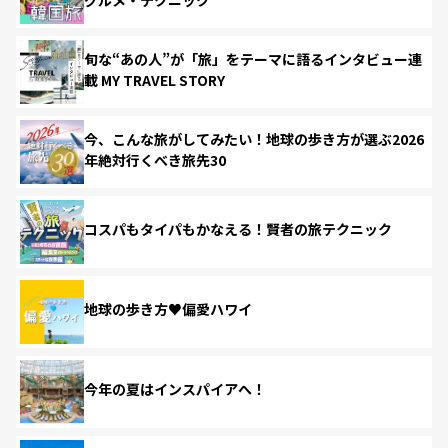
旬な“あの人”が「旅」をテーマに語るインタビュー連
載 MY TRAVEL STORY
今、こんな旅がしてみたい！地球の歩き方が選ぶ2026
年絶対行くべき旅先30
コスパもタイパもかなえる！賢者の旅テクニック
地球の歩き方♥偏愛ハワイ
今年の夏はインスパイアへ！