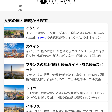
…
1
2
3
13
AD
AD
人気の国と地域から探す
イタリア
イタリアは歴史、文化、グルメ、自然と多彩な魅力にあふ
れた国。
ローマ
の古代遺跡やフィレンツェのルネッサンス
美術、ヴェネツィアの運河など、歴史あるスポットはもち
スペイン
ろん、トスカーナの美しい田園風景やアマルフィ海岸の絶
景など、自然景観も見逃せない。観光の合間には、本場の
イベリア半島のほぼ80％を占めるスペインは、太陽が降り
ピザやパスタなど、絶品のイタリア料理を堪能することも
注ぐ地中海沿岸から雄大なピレネー山脈まで、多彩な自然
できる。朝目覚めてから夜眠るまで、すべての瞬間を楽し
と文化が詰まったヨーロッパ屈指の旅行先だ。多様な地域
フランスの基本情報と観光ガイド・有名観光スポ
ませてくれるイタリアで、忘れられない旅をしてみよう！
文化が根付くこの国では、情熱的なフラメンコ、熱気あふ
なお、新着のイタリア情報は
コンテンツ一覧
を参照してほ
れる闘牛、そして美味しいタパスが生活の一部となってい
ット
しい。
る。首都マドリードの洗練された雰囲気や、バルセロナの
フランスは、世界中の旅行者を魅了し続けるヨーロッパ屈
アートに溢れた街角から、地方では古代ローマ遺跡や中世
指の観光地だ。首都パリのエッフェル塔やルーブル美術館
の城塞都市、穏やかなビーチリゾートまで多彩な表情を見
といった象徴的なスポットから、田舎町の古風な美しさま
せる。地方によって風土や気候が異なるスペインはその個
ドイツ
で、幅広い魅力が詰まっている。華麗な宮殿、歴史的な大
性で訪れる人を魅了する。 なお、新着のスペイン情報は
コ
聖堂、美しいビーチ、そして豊かな自然が、訪れる者を心
ドイツは、豊かな歴史と多彩な文化が交差するヨーロッパ
ンテンツ一覧
を参照してほしい。
から魅了する。また、フランスは美食の国としても知ら
の中心に位置する国。中世の街並みが残るロマンチック街
れ、フランス料理はユネスコ無形文化遺産にも登録されて
道から、未来を先取りするようなモダンな都市まで多様な
イギリス
いる。シャンパンの発祥地であるランス、プロヴァンスの
顔を持つこの国は、どこを歩いても飽きることがない。ベ
香り高いラベンダー畑など、多彩な楽しみ方が可能だ。さ
ルリンの文化的活気、バイエルン州のアルプスの絶景、そ
イギリスは、古きよき伝統と最先端が共存する国。ウェス