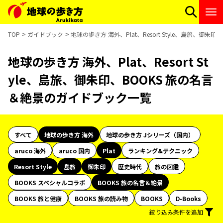
TOP
ガイドブック
地球の歩き方 海外、Plat、Resort Style、島旅、御
地球の歩き方 海外、Plat、Resort St
yle、島旅、御朱印、BOOKS 旅の名言
＆絶景のガイドブック一覧
すべて
地球の歩き方 海外
地球の歩き方 Jシリーズ（国内）
aruco 海外
aruco 国内
Plat
ランキング&テクニック
Resort Style
島旅
御朱印
歴史時代
旅の図鑑
BOOKS スペシャルコラボ
BOOKS 旅の名言＆絶景
BOOKS 旅と健康
BOOKS 旅の読み物
BOOKS
D-Books
絞り込み条件を追加