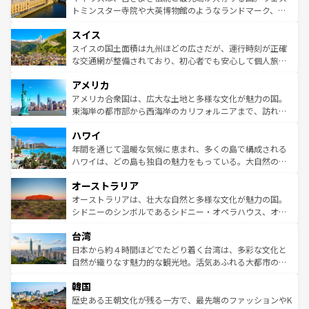
らに、パリ以外の地域にも魅力が溢れており、どの街角に
してライン川沿いのワイン畑といった風景は必見。ビール
トミンスター寺院や大英博物館のようなランドマーク、歴
も豊かな歴史と文化が息づいている。パリ以外の個性あふ
とソーセージを味わいながら地元の人と過ごす楽しい時間
史ある大学都市、美しい丘陵地帯や牧歌的な風景など、エ
れる地方に足を運ぶとそれぞれで全く異なる文化を体験で
スイス
は、お酒好きな人にはぜひ体験してほしい。 なお、新着の
リアごとに異なる魅力がある。また、優雅なアフタヌーン
きるだろう。 なお、新着のフランス情報は
コンテンツ一覧
ドイツ情報は
コンテンツ一覧
を参照してほしい。
ティー、ビール好きにはたまらない英国パブ、サッカー観
スイスの国土面積は九州ほどの広さだが、運行時刻が正確
を参照してほしい。
戦など、本場だからこそできる体験も豊富。イギリスを旅
な交通網が整備されており、初心者でも安心して個人旅行
して楽しみつくそう。 なお、新着のイギリス情報は
コンテ
を楽しめる。日本同様に時刻表どおりの旅が可能だ。中世
アメリカ
ンツ一覧
を参照してほしい。
の建物がそのまま残る町や、スイスならではのユニークな
博物館もあり、アルプス観光だけでなく町歩きも満喫する
アメリカ合衆国は、広大な土地と多様な文化が魅力の国。
ことができる。国民の所得が高いため物価も高いが、旅行
東海岸の都市部から西海岸のカリフォルニアまで、訪れる
者向けの交通パス提供のサービスもあり、うまく活用すれ
場所ごとに異なる風景と体験が待っている。ニューヨーク
ハワイ
ば市内交通費無料で観光を楽しむこともできる。 なお、新
のような巨大都市は、観光、ショッピング、エンターテイ
着のスイス情報は
コンテンツ一覧
を参照してほしい。
ンメントが詰まった刺激的なスポットだ。一方、アメリカ
年間を通じて温暖な気候に恵まれ、多くの島で構成される
西部には大自然が広がり、グランドキャニオンやイエロー
ハワイは、どの島も独自の魅力をもっている。大自然の神
ストーン国立公園といった絶景が堪能できる。さらに、南
秘を感じたいなら、火山が生み出した壮大な景観を誇るハ
オーストラリア
部のニューオーリンズでは、音楽と美食が融合した独特の
ワイ島は見逃せない。また、定番の観光地といえばオアフ
文化が魅力。旅行者はアメリカの各地域で異なる魅力を楽
島だが、静かな自然を求めるならマウイ島やカウアイ島が
オーストラリアは、壮大な自然と多様な文化が魅力の国。
しみながら、その多様性と豊かな歴史を感じることができ
おすすめ。エメラルドグリーンに輝く海をはじめ、豊かな
シドニーのシンボルであるシドニー・オペラハウス、オー
るだろう。車でのロードトリップや列車の旅も、アメリカ
文化や歴史が息づいている。「アロハスピリット」と呼ば
ストラリア東海岸北部に広がる大サンゴ礁地帯グレートバ
ならではの贅沢な旅のスタイルだ。 なお、新着のアメリカ
台湾
れるおもてなしの心で訪れる人々を迎えてくれるハワイの
リアリーフや大陸中央部にそびえるウルル（エアーズロッ
情報は
コンテンツ一覧
を参照してほしい。
人々、おいしいローカルフードやハワイアンミュージッ
ク）、タスマニアの美しい原生林やケアンズの熱帯雨林な
日本から約４時間ほどでたどり着く台湾は、多彩な文化と
ク、伝統的なフラダンスなど、すべてがハワイの魅力を彩
ど、見どころがたくさん。また、カフェやワイン、オージ
自然が織りなす魅力的な観光地。活気あふれる大都市の台
っている。訪れるたびに新しい発見と感動が待っているハ
ービーフなどの食文化も豊かで、美味しいものであふれて
北やノスタルジックな町並みが人気な九份（ジォウフェ
ワイを、存分に味わってほしい。 なお、新着のハワイ情報
韓国
いる。アクティビティも充実しており、サーフィンやダイ
ン）、静ひつな山岳地帯である台湾東部など、都市の喧騒
は
コンテンツ一覧
を参照してほしい。
ビング、ハイキングなど、アウトドア好きにはたまらな
と山間の静けさが共存しており、訪れる人に新しい発見と
歴史ある王朝文化が残る一方で、最先端のファッションやK