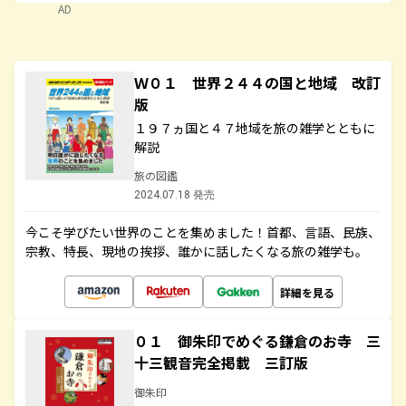
AD
Ｗ０１ 世界２４４の国と地域 改訂
版
１９７ヵ国と４７地域を旅の雑学とともに
解説
旅の図鑑
2024.07.18 発売
今こそ学びたい世界のことを集めました！首都、言語、民族、
宗教、特長、現地の挨拶、誰かに話したくなる旅の雑学も。
詳細を見る
０１ 御朱印でめぐる鎌倉のお寺 三
十三観音完全掲載 三訂版
御朱印