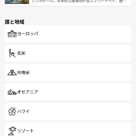
うな絶景から文化的な体験まで、香港を存分に楽しみ尽く
シンガポール。未来的な建築物が並ぶマリーナベイ、歴史
ける。 なお、新着のタイ情報は
コンテンツ一覧
を参照して
そう。 なお、新着の香港情報は
コンテンツ一覧
を参照して
と伝統を感じられるエスニックタウン、多数の緑豊かな公
ほしい。
ほしい。
園や自然保護区など、自然が調和した近代的な景観と文化
の多様性あふれるカラフルな町は、どこを歩いても新しい
国と地域
発見がある。さらに、治安のよさや充実した公共交通機関
も、旅行者にとっては魅力的なポイント。グルメも豊富
で、ホーカーズは地元の風情を楽しめる外せないスポット
ヨーロッパ
だ。訪れる人を飽きさせないシンガポールで、多様な魅力
を体感しよう。 なお、新着のシンガポール情報は
コンテン
ツ一覧
を参照してほしい。
北米
中南米
オセアニア
ハワイ
リゾート