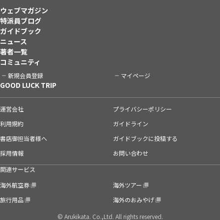
ウェブマガジン
特派員ブログ
ガイドブック
ニュース
著者一覧
コミュニティ
新規会員登録
マイページ
GOOD LUCK TRIP
運営会社
プライバシーポリシー
利用規約
ガイドライン
書店御担当者様へ
ガイドブックに投稿する
採用情報
お問い合わせ
関連サービス
海外航空券
海外ツアー
旅行用品
海外のおみやげ
© Arukikata. Co.,Ltd. All rights reserved.