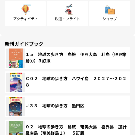
アクティビティ
鉄道・フライト
ショップ
新刊ガイドブック
１５ 地球の歩き方 島旅 伊豆大島 利島（伊豆諸
島①）３訂版
Ｃ０２ 地球の歩き方 ハワイ島 ２０２７～２０２
８
Ｊ３３ 地球の歩き方 墨田区
０２ 地球の歩き方 島旅 奄美大島 喜界島 加計
呂麻島（奄美群島１） ５訂版