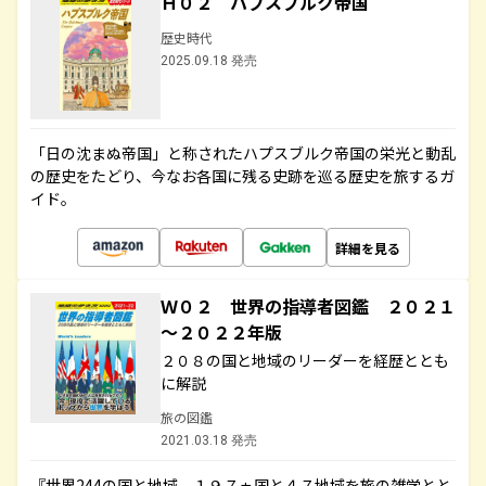
Ｈ０２ ハプスブルク帝国
歴史時代
2025.09.18 発売
「日の沈まぬ帝国」と称されたハプスブルク帝国の栄光と動乱
の歴史をたどり、今なお各国に残る史跡を巡る歴史を旅するガ
イド。
詳細を見る
Ｗ０２ 世界の指導者図鑑 ２０２１
～２０２２年版
２０８の国と地域のリーダーを経歴ととも
に解説
旅の図鑑
2021.03.18 発売
『世界244の国と地域 １９７ヵ国と４７地域を旅の雑学とと