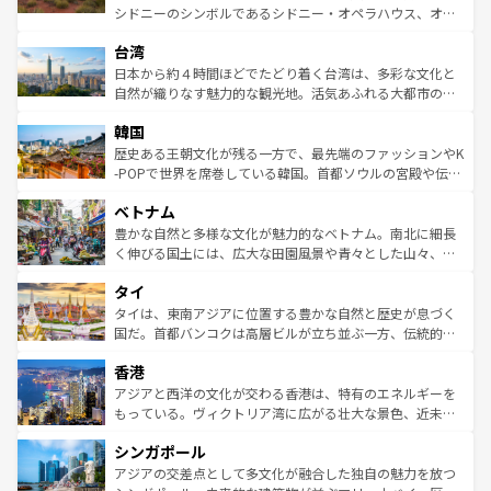
るだろう。車でのロードトリップや列車の旅も、アメリカ
文化や歴史が息づいている。「アロハスピリット」と呼ば
シドニーのシンボルであるシドニー・オペラハウス、オー
ならではの贅沢な旅のスタイルだ。 なお、新着のアメリカ
れるおもてなしの心で訪れる人々を迎えてくれるハワイの
ストラリア東海岸北部に広がる大サンゴ礁地帯グレートバ
情報は
コンテンツ一覧
を参照してほしい。
人々、おいしいローカルフードやハワイアンミュージッ
台湾
リアリーフや大陸中央部にそびえるウルル（エアーズロッ
ク、伝統的なフラダンスなど、すべてがハワイの魅力を彩
ク）、タスマニアの美しい原生林やケアンズの熱帯雨林な
日本から約４時間ほどでたどり着く台湾は、多彩な文化と
っている。訪れるたびに新しい発見と感動が待っているハ
ど、見どころがたくさん。また、カフェやワイン、オージ
自然が織りなす魅力的な観光地。活気あふれる大都市の台
ワイを、存分に味わってほしい。 なお、新着のハワイ情報
ービーフなどの食文化も豊かで、美味しいものであふれて
北やノスタルジックな町並みが人気な九份（ジォウフェ
は
コンテンツ一覧
を参照してほしい。
韓国
いる。アクティビティも充実しており、サーフィンやダイ
ン）、静ひつな山岳地帯である台湾東部など、都市の喧騒
ビング、ハイキングなど、アウトドア好きにはたまらな
と山間の静けさが共存しており、訪れる人に新しい発見と
歴史ある王朝文化が残る一方で、最先端のファッションやK
い。オーストラリアの多彩な魅力を存分に味わいつくそ
驚きをもたらしてくれる。また、奥深い台湾の食文化も魅
-POPで世界を席巻している韓国。首都ソウルの宮殿や伝統
う。 なお、新着のオーストラリア情報は
コンテンツ一覧
を
力で、夜市などの屋台グルメから高級料理、ヘルシーで美
家屋が並ぶエリアでは韓国の歴史と文化に浸ることがで
参照してほしい。
ベトナム
容にもいいと評判のスイーツなど、バラエティ豊かな料理
き、地方に足を延ばせば四季折々の自然美を楽しむことが
が味わえる。 なお、新着の台湾情報は
コンテンツ一覧
を参
できる。そして、キムチや焼肉、絶品のストリートフード
豊かな自然と多様な文化が魅力的なベトナム。南北に細長
照してほしい。
まで、さまざまな韓国料理が待っている。夜には、韓国な
く伸びる国土には、広大な田園風景や青々とした山々、世
らではのナイトライフも堪能できる。あたたかいホスピタ
界遺産に登録された壮大な自然景観が点在し、都市部では
タイ
リティに包まれながら、韓国の多彩な魅力を心ゆくまで味
急速な発展と共に伝統が息づく。ハノイの古い町並みやホ
わってみてほしい。 なお、新着の韓国情報は
コンテンツ一
ーチミン市のフランス統治時代の建物も、独特の雰囲気を
タイは、東南アジアに位置する豊かな自然と歴史が息づく
覧
を参照してほしい。
醸し出している。また、バラエティの豊かさとおいしさで
国だ。首都バンコクは高層ビルが立ち並ぶ一方、伝統的な
世界中の食通を魅了してやまないベトナム料理も魅力のひ
寺院や市場がいたるところに点在し、古きよき文化と現代
香港
とつ。フォーやバインミー、ベトナムコーヒーなどは、ぜ
の活気が交差している。北部ではチェンマイなどの山岳地
ひ現地で味わいたい。どの地域を訪れてもあたたかい人々
帯で自然と触れ合い、南部ではプーケットやクラビの美し
アジアと西洋の文化が交わる香港は、特有のエネルギーを
が旅行者を迎えてくれるので、きっと忘れられない旅にな
いビーチでリゾート気分を楽しむことができる。タイ料理
もっている。ヴィクトリア湾に広がる壮大な景色、近未来
るはずだ。 なお、新着のベトナム情報は
コンテンツ一覧
を
は世界的に有名で、屋台から高級レストランまで味覚を刺
的なアートスポット、そして歴史と現代が融合した町並
参照してほしい。
シンガポール
激する。気候は一年中温暖で、どの季節にも異なる楽しみ
み、どこを訪れても感動するはず。観光スポットが密集し
が待っている。親しみやすいタイの人々、仏教を中心とし
ており、効率よく見どころを回れるのも魅力。息をのむよ
アジアの交差点として多文化が融合した独自の魅力を放つ
た文化、そして多様な観光資源が、訪れる旅人を魅了し続