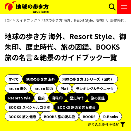
TOP
ガイドブック
地球の歩き方 海外、Resort Style、御朱印、歴史時
地球の歩き方 海外、Resort Style、御
朱印、歴史時代、旅の図鑑、BOOKS
旅の名言＆絶景のガイドブック一覧
すべて
地球の歩き方 海外
地球の歩き方 Jシリーズ（国内）
aruco 海外
aruco 国内
Plat
ランキング&テクニック
Resort Style
島旅
御朱印
歴史時代
旅の図鑑
BOOKS スペシャルコラボ
BOOKS 旅の名言＆絶景
BOOKS 旅と健康
BOOKS 旅の読み物
BOOKS
D-Books
絞り込み条件を追加