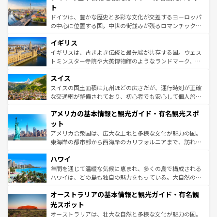
性で訪れる人を魅了する。 なお、新着のスペイン情報は
コ
聖堂、美しいビーチ、そして豊かな自然が、訪れる者を心
ト
ンテンツ一覧
を参照してほしい。
から魅了する。また、フランスは美食の国としても知ら
ドイツは、豊かな歴史と多彩な文化が交差するヨーロッパ
れ、フランス料理はユネスコ無形文化遺産にも登録されて
の中心に位置する国。中世の街並みが残るロマンチック街
いる。シャンパンの発祥地であるランス、プロヴァンスの
道から、未来を先取りするようなモダンな都市まで多様な
香り高いラベンダー畑など、多彩な楽しみ方が可能だ。さ
イギリス
顔を持つこの国は、どこを歩いても飽きることがない。ベ
らに、パリ以外の地域にも魅力が溢れており、どの街角に
ルリンの文化的活気、バイエルン州のアルプスの絶景、そ
イギリスは、古きよき伝統と最先端が共存する国。ウェス
も豊かな歴史と文化が息づいている。パリ以外の個性あふ
してライン川沿いのワイン畑といった風景は必見。ビール
トミンスター寺院や大英博物館のようなランドマーク、歴
れる地方に足を運ぶとそれぞれで全く異なる文化を体験で
とソーセージを味わいながら地元の人と過ごす楽しい時間
史ある大学都市、美しい丘陵地帯や牧歌的な風景など、エ
きるだろう。 なお、新着のフランス情報は
コンテンツ一覧
スイス
は、お酒好きな人にはぜひ体験してほしい。 なお、新着の
リアごとに異なる魅力がある。また、優雅なアフタヌーン
を参照してほしい。
ドイツ情報は
コンテンツ一覧
を参照してほしい。
ティー、ビール好きにはたまらない英国パブ、サッカー観
スイスの国土面積は九州ほどの広さだが、運行時刻が正確
戦など、本場だからこそできる体験も豊富。イギリスを旅
な交通網が整備されており、初心者でも安心して個人旅行
して楽しみつくそう。 なお、新着のイギリス情報は
コンテ
を楽しめる。日本同様に時刻表どおりの旅が可能だ。中世
アメリカの基本情報と観光ガイド・有名観光スポ
ンツ一覧
を参照してほしい。
の建物がそのまま残る町や、スイスならではのユニークな
博物館もあり、アルプス観光だけでなく町歩きも満喫する
ット
ことができる。国民の所得が高いため物価も高いが、旅行
アメリカ合衆国は、広大な土地と多様な文化が魅力の国。
者向けの交通パス提供のサービスもあり、うまく活用すれ
東海岸の都市部から西海岸のカリフォルニアまで、訪れる
ば市内交通費無料で観光を楽しむこともできる。 なお、新
場所ごとに異なる風景と体験が待っている。ニューヨーク
着のスイス情報は
コンテンツ一覧
を参照してほしい。
ハワイ
のような巨大都市は、観光、ショッピング、エンターテイ
ンメントが詰まった刺激的なスポットだ。一方、アメリカ
年間を通じて温暖な気候に恵まれ、多くの島で構成される
西部には大自然が広がり、グランドキャニオンやイエロー
ハワイは、どの島も独自の魅力をもっている。大自然の神
ストーン国立公園といった絶景が堪能できる。さらに、南
秘を感じたいなら、火山が生み出した壮大な景観を誇るハ
オーストラリアの基本情報と観光ガイド・有名観
部のニューオーリンズでは、音楽と美食が融合した独特の
ワイ島は見逃せない。また、定番の観光地といえばオアフ
文化が魅力。旅行者はアメリカの各地域で異なる魅力を楽
島だが、静かな自然を求めるならマウイ島やカウアイ島が
光スポット
しみながら、その多様性と豊かな歴史を感じることができ
おすすめ。エメラルドグリーンに輝く海をはじめ、豊かな
オーストラリアは、壮大な自然と多様な文化が魅力の国。