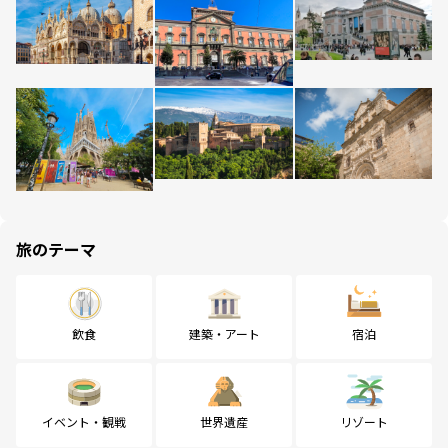
旅のテーマ
飲食
建築・アート
宿泊
イベント・観戦
世界遺産
リゾート