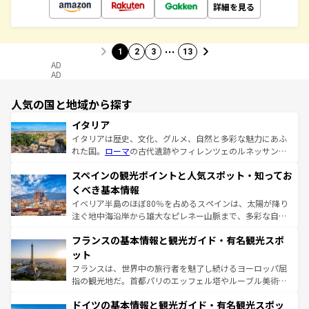
詳細を見る
…
1
2
3
13
AD
AD
人気の国と地域から探す
イタリア
イタリアは歴史、文化、グルメ、自然と多彩な魅力にあふ
れた国。
ローマ
の古代遺跡やフィレンツェのルネッサンス
美術、ヴェネツィアの運河など、歴史あるスポットはもち
スペインの観光ポイントと人気スポット・知ってお
ろん、トスカーナの美しい田園風景やアマルフィ海岸の絶
景など、自然景観も見逃せない。観光の合間には、本場の
くべき基本情報
ピザやパスタなど、絶品のイタリア料理を堪能することも
イベリア半島のほぼ80％を占めるスペインは、太陽が降り
できる。朝目覚めてから夜眠るまで、すべての瞬間を楽し
注ぐ地中海沿岸から雄大なピレネー山脈まで、多彩な自然
ませてくれるイタリアで、忘れられない旅をしてみよう！
と文化が詰まったヨーロッパ屈指の旅行先だ。多様な地域
なお、新着のイタリア情報は
コンテンツ一覧
を参照してほ
フランスの基本情報と観光ガイド・有名観光スポ
文化が根付くこの国では、情熱的なフラメンコ、熱気あふ
しい。
れる闘牛、そして美味しいタパスが生活の一部となってい
ット
る。首都マドリードの洗練された雰囲気や、バルセロナの
フランスは、世界中の旅行者を魅了し続けるヨーロッパ屈
アートに溢れた街角から、地方では古代ローマ遺跡や中世
指の観光地だ。首都パリのエッフェル塔やルーブル美術館
の城塞都市、穏やかなビーチリゾートまで多彩な表情を見
といった象徴的なスポットから、田舎町の古風な美しさま
せる。地方によって風土や気候が異なるスペインはその個
ドイツの基本情報と観光ガイド・有名観光スポッ
で、幅広い魅力が詰まっている。華麗な宮殿、歴史的な大