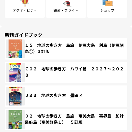
アクティビティ
鉄道・フライト
ショップ
新刊ガイドブック
１５ 地球の歩き方 島旅 伊豆大島 利島（伊豆諸
島①）３訂版
Ｃ０２ 地球の歩き方 ハワイ島 ２０２７～２０２
８
Ｊ３３ 地球の歩き方 墨田区
０２ 地球の歩き方 島旅 奄美大島 喜界島 加計
呂麻島（奄美群島１） ５訂版