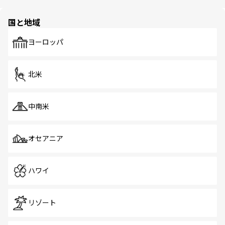
ほしい。
ほしい。
園や自然保護区など、自然が調和した近代的な景観と文化
の多様性あふれるカラフルな町は、どこを歩いても新しい
国と地域
発見がある。さらに、治安のよさや充実した公共交通機関
も、旅行者にとっては魅力的なポイント。グルメも豊富
で、ホーカーズは地元の風情を楽しめる外せないスポット
ヨーロッパ
だ。訪れる人を飽きさせないシンガポールで、多様な魅力
を体感しよう。 なお、新着のシンガポール情報は
コンテン
ツ一覧
を参照してほしい。
北米
中南米
オセアニア
ハワイ
リゾート