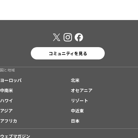
コミュニティを見る
国と地域
ヨーロッパ
北米
中南米
オセアニア
ハワイ
リゾート
アジア
中近東
アフリカ
日本
ウェブマガジン