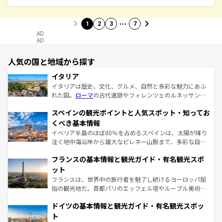
…
1
2
3
7
AD
AD
人気の国と地域から探す
イタリア
イタリアは歴史、文化、グルメ、自然と多彩な魅力にあふ
れた国。
ローマ
の古代遺跡やフィレンツェのルネッサンス
美術、ヴェネツィアの運河など、歴史あるスポットはもち
スペインの観光ポイントと人気スポット・知ってお
ろん、トスカーナの美しい田園風景やアマルフィ海岸の絶
景など、自然景観も見逃せない。観光の合間には、本場の
くべき基本情報
ピザやパスタなど、絶品のイタリア料理を堪能することも
イベリア半島のほぼ80％を占めるスペインは、太陽が降り
できる。朝目覚めてから夜眠るまで、すべての瞬間を楽し
注ぐ地中海沿岸から雄大なピレネー山脈まで、多彩な自然
ませてくれるイタリアで、忘れられない旅をしてみよう！
と文化が詰まったヨーロッパ屈指の旅行先だ。多様な地域
なお、新着のイタリア情報は
コンテンツ一覧
を参照してほ
フランスの基本情報と観光ガイド・有名観光スポ
文化が根付くこの国では、情熱的なフラメンコ、熱気あふ
しい。
れる闘牛、そして美味しいタパスが生活の一部となってい
ット
る。首都マドリードの洗練された雰囲気や、バルセロナの
フランスは、世界中の旅行者を魅了し続けるヨーロッパ屈
アートに溢れた街角から、地方では古代ローマ遺跡や中世
指の観光地だ。首都パリのエッフェル塔やルーブル美術館
の城塞都市、穏やかなビーチリゾートまで多彩な表情を見
といった象徴的なスポットから、田舎町の古風な美しさま
せる。地方によって風土や気候が異なるスペインはその個
ドイツの基本情報と観光ガイド・有名観光スポッ
で、幅広い魅力が詰まっている。華麗な宮殿、歴史的な大
性で訪れる人を魅了する。 なお、新着のスペイン情報は
コ
聖堂、美しいビーチ、そして豊かな自然が、訪れる者を心
ト
ンテンツ一覧
を参照してほしい。