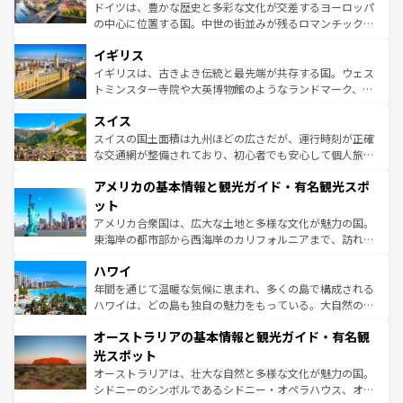
から魅了する。また、フランスは美食の国としても知ら
ドイツは、豊かな歴史と多彩な文化が交差するヨーロッパ
れ、フランス料理はユネスコ無形文化遺産にも登録されて
の中心に位置する国。中世の街並みが残るロマンチック街
いる。シャンパンの発祥地であるランス、プロヴァンスの
道から、未来を先取りするようなモダンな都市まで多様な
香り高いラベンダー畑など、多彩な楽しみ方が可能だ。さ
イギリス
顔を持つこの国は、どこを歩いても飽きることがない。ベ
らに、パリ以外の地域にも魅力が溢れており、どの街角に
ルリンの文化的活気、バイエルン州のアルプスの絶景、そ
イギリスは、古きよき伝統と最先端が共存する国。ウェス
も豊かな歴史と文化が息づいている。パリ以外の個性あふ
してライン川沿いのワイン畑といった風景は必見。ビール
トミンスター寺院や大英博物館のようなランドマーク、歴
れる地方に足を運ぶとそれぞれで全く異なる文化を体験で
とソーセージを味わいながら地元の人と過ごす楽しい時間
史ある大学都市、美しい丘陵地帯や牧歌的な風景など、エ
きるだろう。 なお、新着のフランス情報は
コンテンツ一覧
スイス
は、お酒好きな人にはぜひ体験してほしい。 なお、新着の
リアごとに異なる魅力がある。また、優雅なアフタヌーン
を参照してほしい。
ドイツ情報は
コンテンツ一覧
を参照してほしい。
ティー、ビール好きにはたまらない英国パブ、サッカー観
スイスの国土面積は九州ほどの広さだが、運行時刻が正確
戦など、本場だからこそできる体験も豊富。イギリスを旅
な交通網が整備されており、初心者でも安心して個人旅行
して楽しみつくそう。 なお、新着のイギリス情報は
コンテ
を楽しめる。日本同様に時刻表どおりの旅が可能だ。中世
アメリカの基本情報と観光ガイド・有名観光スポ
ンツ一覧
を参照してほしい。
の建物がそのまま残る町や、スイスならではのユニークな
博物館もあり、アルプス観光だけでなく町歩きも満喫する
ット
ことができる。国民の所得が高いため物価も高いが、旅行
アメリカ合衆国は、広大な土地と多様な文化が魅力の国。
者向けの交通パス提供のサービスもあり、うまく活用すれ
東海岸の都市部から西海岸のカリフォルニアまで、訪れる
ば市内交通費無料で観光を楽しむこともできる。 なお、新
場所ごとに異なる風景と体験が待っている。ニューヨーク
着のスイス情報は
コンテンツ一覧
を参照してほしい。
ハワイ
のような巨大都市は、観光、ショッピング、エンターテイ
ンメントが詰まった刺激的なスポットだ。一方、アメリカ
年間を通じて温暖な気候に恵まれ、多くの島で構成される
西部には大自然が広がり、グランドキャニオンやイエロー
ハワイは、どの島も独自の魅力をもっている。大自然の神
ストーン国立公園といった絶景が堪能できる。さらに、南
秘を感じたいなら、火山が生み出した壮大な景観を誇るハ
オーストラリアの基本情報と観光ガイド・有名観
部のニューオーリンズでは、音楽と美食が融合した独特の
ワイ島は見逃せない。また、定番の観光地といえばオアフ
文化が魅力。旅行者はアメリカの各地域で異なる魅力を楽
島だが、静かな自然を求めるならマウイ島やカウアイ島が
光スポット
しみながら、その多様性と豊かな歴史を感じることができ
おすすめ。エメラルドグリーンに輝く海をはじめ、豊かな
オーストラリアは、壮大な自然と多様な文化が魅力の国。
るだろう。車でのロードトリップや列車の旅も、アメリカ
文化や歴史が息づいている。「アロハスピリット」と呼ば
シドニーのシンボルであるシドニー・オペラハウス、オー
ならではの贅沢な旅のスタイルだ。 なお、新着のアメリカ
れるおもてなしの心で訪れる人々を迎えてくれるハワイの