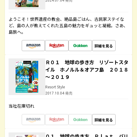
2024.07.04 発売
ようこそ！世界遺産の教会、絶品島ごはん、古民家ステイな
ど、島の人が教えてくれた五島の魅力をギュッと凝縮。さあ、
島旅へ。
詳細を見る
Ｒ０１ 地球の歩き方 リゾートスタ
イル ホノルル＆オアフ島 ２０１８
～２０１９
Resort Style
2017.10.04 発売
当社在庫切れ
詳細を見る
０１ 地球の歩き方 Ｐｌａｔ パリ