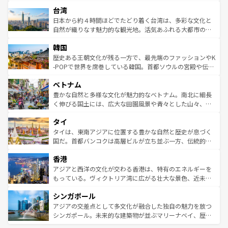
ストラリア東海岸北部に広がる大サンゴ礁地帯グレートバ
情報は
コンテンツ一覧
を参照してほしい。
人々、おいしいローカルフードやハワイアンミュージッ
台湾
リアリーフや大陸中央部にそびえるウルル（エアーズロッ
ク、伝統的なフラダンスなど、すべてがハワイの魅力を彩
ク）、タスマニアの美しい原生林やケアンズの熱帯雨林な
日本から約４時間ほどでたどり着く台湾は、多彩な文化と
っている。訪れるたびに新しい発見と感動が待っているハ
ど、見どころがたくさん。また、カフェやワイン、オージ
自然が織りなす魅力的な観光地。活気あふれる大都市の台
ワイを、存分に味わってほしい。 なお、新着のハワイ情報
ービーフなどの食文化も豊かで、美味しいものであふれて
北やノスタルジックな町並みが人気な九份（ジォウフェ
は
コンテンツ一覧
を参照してほしい。
韓国
いる。アクティビティも充実しており、サーフィンやダイ
ン）、静ひつな山岳地帯である台湾東部など、都市の喧騒
ビング、ハイキングなど、アウトドア好きにはたまらな
と山間の静けさが共存しており、訪れる人に新しい発見と
歴史ある王朝文化が残る一方で、最先端のファッションやK
い。オーストラリアの多彩な魅力を存分に味わいつくそ
驚きをもたらしてくれる。また、奥深い台湾の食文化も魅
-POPで世界を席巻している韓国。首都ソウルの宮殿や伝統
う。 なお、新着のオーストラリア情報は
コンテンツ一覧
を
力で、夜市などの屋台グルメから高級料理、ヘルシーで美
家屋が並ぶエリアでは韓国の歴史と文化に浸ることがで
参照してほしい。
ベトナム
容にもいいと評判のスイーツなど、バラエティ豊かな料理
き、地方に足を延ばせば四季折々の自然美を楽しむことが
が味わえる。 なお、新着の台湾情報は
コンテンツ一覧
を参
できる。そして、キムチや焼肉、絶品のストリートフード
豊かな自然と多様な文化が魅力的なベトナム。南北に細長
照してほしい。
まで、さまざまな韓国料理が待っている。夜には、韓国な
く伸びる国土には、広大な田園風景や青々とした山々、世
らではのナイトライフも堪能できる。あたたかいホスピタ
界遺産に登録された壮大な自然景観が点在し、都市部では
タイ
リティに包まれながら、韓国の多彩な魅力を心ゆくまで味
急速な発展と共に伝統が息づく。ハノイの古い町並みやホ
わってみてほしい。 なお、新着の韓国情報は
コンテンツ一
ーチミン市のフランス統治時代の建物も、独特の雰囲気を
タイは、東南アジアに位置する豊かな自然と歴史が息づく
覧
を参照してほしい。
醸し出している。また、バラエティの豊かさとおいしさで
国だ。首都バンコクは高層ビルが立ち並ぶ一方、伝統的な
世界中の食通を魅了してやまないベトナム料理も魅力のひ
寺院や市場がいたるところに点在し、古きよき文化と現代
香港
とつ。フォーやバインミー、ベトナムコーヒーなどは、ぜ
の活気が交差している。北部ではチェンマイなどの山岳地
ひ現地で味わいたい。どの地域を訪れてもあたたかい人々
帯で自然と触れ合い、南部ではプーケットやクラビの美し
アジアと西洋の文化が交わる香港は、特有のエネルギーを
が旅行者を迎えてくれるので、きっと忘れられない旅にな
いビーチでリゾート気分を楽しむことができる。タイ料理
もっている。ヴィクトリア湾に広がる壮大な景色、近未来
るはずだ。 なお、新着のベトナム情報は
コンテンツ一覧
を
は世界的に有名で、屋台から高級レストランまで味覚を刺
的なアートスポット、そして歴史と現代が融合した町並
参照してほしい。
シンガポール
激する。気候は一年中温暖で、どの季節にも異なる楽しみ
み、どこを訪れても感動するはず。観光スポットが密集し
が待っている。親しみやすいタイの人々、仏教を中心とし
ており、効率よく見どころを回れるのも魅力。息をのむよ
アジアの交差点として多文化が融合した独自の魅力を放つ
た文化、そして多様な観光資源が、訪れる旅人を魅了し続
うな絶景から文化的な体験まで、香港を存分に楽しみ尽く
シンガポール。未来的な建築物が並ぶマリーナベイ、歴史
ける。 なお、新着のタイ情報は
コンテンツ一覧
を参照して
そう。 なお、新着の香港情報は
コンテンツ一覧
を参照して
と伝統を感じられるエスニックタウン、多数の緑豊かな公