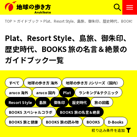
TOP
ガイドブック
Plat、Resort Style、島旅、御朱印、歴史時代、BO
Plat、Resort Style、島旅、御朱印、
歴史時代、BOOKS 旅の名言＆絶景の
ガイドブック一覧
すべて
地球の歩き方 海外
地球の歩き方 Jシリーズ（国内）
aruco 海外
aruco 国内
Plat
ランキング&テクニック
Resort Style
島旅
御朱印
歴史時代
旅の図鑑
BOOKS スペシャルコラボ
BOOKS 旅の名言＆絶景
BOOKS 旅と健康
BOOKS 旅の読み物
BOOKS
D-Books
絞り込み条件を追加