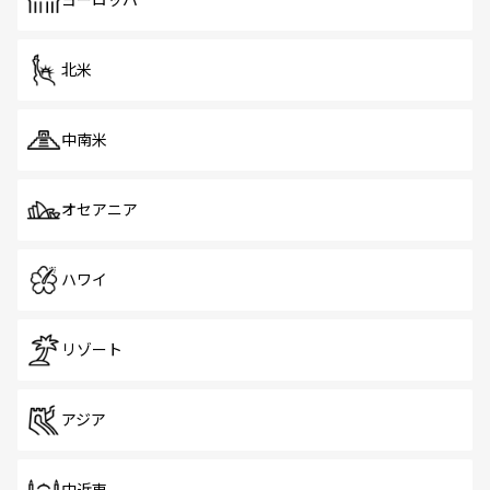
ヨーロッパ
だ。訪れる人を飽きさせないシンガポールで、多様な魅力
を体感しよう。 なお、新着のシンガポール情報は
コンテン
ツ一覧
を参照してほしい。
北米
中南米
オセアニア
ハワイ
リゾート
アジア