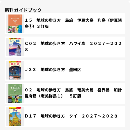
新刊ガイドブック
１５ 地球の歩き方 島旅 伊豆大島 利島（伊豆諸
島①）３訂版
Ｃ０２ 地球の歩き方 ハワイ島 ２０２７～２０２
８
Ｊ３３ 地球の歩き方 墨田区
０２ 地球の歩き方 島旅 奄美大島 喜界島 加計
呂麻島（奄美群島１） ５訂版
Ｄ１７ 地球の歩き方 タイ ２０２７～２０２８