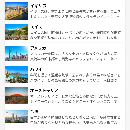
れ、フランス料理はユネスコ無形文化遺産にも登録されて
道から、未来を先取りするようなモダンな都市まで多様な
イギリス
いる。シャンパンの発祥地であるランス、プロヴァンスの
顔を持つこの国は、どこを歩いても飽きることがない。ベ
香り高いラベンダー畑など、多彩な楽しみ方が可能だ。さ
ルリンの文化的活気、バイエルン州のアルプスの絶景、そ
イギリスは、古きよき伝統と最先端が共存する国。ウェス
らに、パリ以外の地域にも魅力が溢れており、どの街角に
してライン川沿いのワイン畑といった風景は必見。ビール
トミンスター寺院や大英博物館のようなランドマーク、歴
も豊かな歴史と文化が息づいている。パリ以外の個性あふ
とソーセージを味わいながら地元の人と過ごす楽しい時間
史ある大学都市、美しい丘陵地帯や牧歌的な風景など、エ
れる地方に足を運ぶとそれぞれで全く異なる文化を体験で
スイス
は、お酒好きな人にはぜひ体験してほしい。 なお、新着の
リアごとに異なる魅力がある。また、優雅なアフタヌーン
きるだろう。 なお、新着のフランス情報は
コンテンツ一覧
ドイツ情報は
コンテンツ一覧
を参照してほしい。
ティー、ビール好きにはたまらない英国パブ、サッカー観
スイスの国土面積は九州ほどの広さだが、運行時刻が正確
を参照してほしい。
戦など、本場だからこそできる体験も豊富。イギリスを旅
な交通網が整備されており、初心者でも安心して個人旅行
して楽しみつくそう。 なお、新着のイギリス情報は
コンテ
を楽しめる。日本同様に時刻表どおりの旅が可能だ。中世
アメリカ
ンツ一覧
を参照してほしい。
の建物がそのまま残る町や、スイスならではのユニークな
博物館もあり、アルプス観光だけでなく町歩きも満喫する
アメリカ合衆国は、広大な土地と多様な文化が魅力の国。
ことができる。国民の所得が高いため物価も高いが、旅行
東海岸の都市部から西海岸のカリフォルニアまで、訪れる
者向けの交通パス提供のサービスもあり、うまく活用すれ
場所ごとに異なる風景と体験が待っている。ニューヨーク
ハワイ
ば市内交通費無料で観光を楽しむこともできる。 なお、新
のような巨大都市は、観光、ショッピング、エンターテイ
着のスイス情報は
コンテンツ一覧
を参照してほしい。
ンメントが詰まった刺激的なスポットだ。一方、アメリカ
年間を通じて温暖な気候に恵まれ、多くの島で構成される
西部には大自然が広がり、グランドキャニオンやイエロー
ハワイは、どの島も独自の魅力をもっている。大自然の神
ストーン国立公園といった絶景が堪能できる。さらに、南
秘を感じたいなら、火山が生み出した壮大な景観を誇るハ
オーストラリア
部のニューオーリンズでは、音楽と美食が融合した独特の
ワイ島は見逃せない。また、定番の観光地といえばオアフ
文化が魅力。旅行者はアメリカの各地域で異なる魅力を楽
島だが、静かな自然を求めるならマウイ島やカウアイ島が
オーストラリアは、壮大な自然と多様な文化が魅力の国。
しみながら、その多様性と豊かな歴史を感じることができ
おすすめ。エメラルドグリーンに輝く海をはじめ、豊かな
シドニーのシンボルであるシドニー・オペラハウス、オー
るだろう。車でのロードトリップや列車の旅も、アメリカ
文化や歴史が息づいている。「アロハスピリット」と呼ば
ストラリア東海岸北部に広がる大サンゴ礁地帯グレートバ
ならではの贅沢な旅のスタイルだ。 なお、新着のアメリカ
台湾
れるおもてなしの心で訪れる人々を迎えてくれるハワイの
リアリーフや大陸中央部にそびえるウルル（エアーズロッ
情報は
コンテンツ一覧
を参照してほしい。
人々、おいしいローカルフードやハワイアンミュージッ
ク）、タスマニアの美しい原生林やケアンズの熱帯雨林な
日本から約４時間ほどでたどり着く台湾は、多彩な文化と
ク、伝統的なフラダンスなど、すべてがハワイの魅力を彩
ど、見どころがたくさん。また、カフェやワイン、オージ
自然が織りなす魅力的な観光地。活気あふれる大都市の台
っている。訪れるたびに新しい発見と感動が待っているハ
ービーフなどの食文化も豊かで、美味しいものであふれて
北やノスタルジックな町並みが人気な九份（ジォウフェ