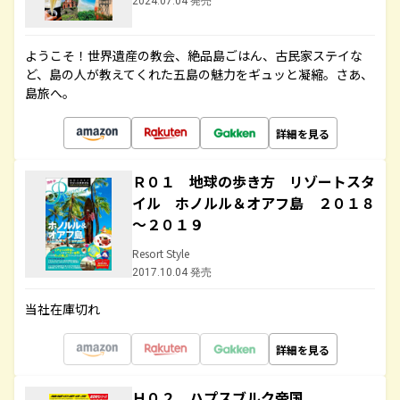
2024.07.04 発売
ようこそ！世界遺産の教会、絶品島ごはん、古民家ステイな
ど、島の人が教えてくれた五島の魅力をギュッと凝縮。さあ、
島旅へ。
詳細を見る
Ｒ０１ 地球の歩き方 リゾートスタ
イル ホノルル＆オアフ島 ２０１８
～２０１９
Resort Style
2017.10.04 発売
当社在庫切れ
詳細を見る
Ｈ０２ ハプスブルク帝国