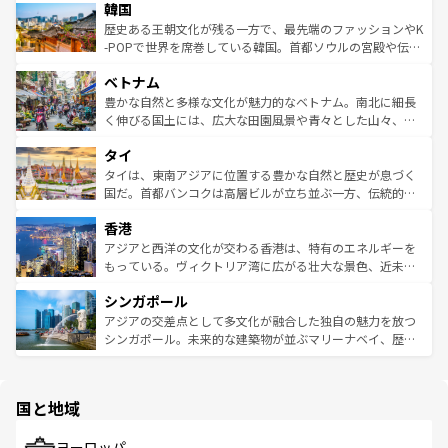
ワイを、存分に味わってほしい。 なお、新着のハワイ情報
韓国
いる。アクティビティも充実しており、サーフィンやダイ
ン）、静ひつな山岳地帯である台湾東部など、都市の喧騒
は
コンテンツ一覧
を参照してほしい。
ビング、ハイキングなど、アウトドア好きにはたまらな
と山間の静けさが共存しており、訪れる人に新しい発見と
歴史ある王朝文化が残る一方で、最先端のファッションやK
い。オーストラリアの多彩な魅力を存分に味わいつくそ
驚きをもたらしてくれる。また、奥深い台湾の食文化も魅
-POPで世界を席巻している韓国。首都ソウルの宮殿や伝統
う。 なお、新着のオーストラリア情報は
コンテンツ一覧
を
力で、夜市などの屋台グルメから高級料理、ヘルシーで美
家屋が並ぶエリアでは韓国の歴史と文化に浸ることがで
参照してほしい。
ベトナム
容にもいいと評判のスイーツなど、バラエティ豊かな料理
き、地方に足を延ばせば四季折々の自然美を楽しむことが
が味わえる。 なお、新着の台湾情報は
コンテンツ一覧
を参
できる。そして、キムチや焼肉、絶品のストリートフード
豊かな自然と多様な文化が魅力的なベトナム。南北に細長
照してほしい。
まで、さまざまな韓国料理が待っている。夜には、韓国な
く伸びる国土には、広大な田園風景や青々とした山々、世
らではのナイトライフも堪能できる。あたたかいホスピタ
界遺産に登録された壮大な自然景観が点在し、都市部では
タイ
リティに包まれながら、韓国の多彩な魅力を心ゆくまで味
急速な発展と共に伝統が息づく。ハノイの古い町並みやホ
わってみてほしい。 なお、新着の韓国情報は
コンテンツ一
ーチミン市のフランス統治時代の建物も、独特の雰囲気を
タイは、東南アジアに位置する豊かな自然と歴史が息づく
覧
を参照してほしい。
醸し出している。また、バラエティの豊かさとおいしさで
国だ。首都バンコクは高層ビルが立ち並ぶ一方、伝統的な
世界中の食通を魅了してやまないベトナム料理も魅力のひ
寺院や市場がいたるところに点在し、古きよき文化と現代
香港
とつ。フォーやバインミー、ベトナムコーヒーなどは、ぜ
の活気が交差している。北部ではチェンマイなどの山岳地
ひ現地で味わいたい。どの地域を訪れてもあたたかい人々
帯で自然と触れ合い、南部ではプーケットやクラビの美し
アジアと西洋の文化が交わる香港は、特有のエネルギーを
が旅行者を迎えてくれるので、きっと忘れられない旅にな
いビーチでリゾート気分を楽しむことができる。タイ料理
もっている。ヴィクトリア湾に広がる壮大な景色、近未来
るはずだ。 なお、新着のベトナム情報は
コンテンツ一覧
を
は世界的に有名で、屋台から高級レストランまで味覚を刺
的なアートスポット、そして歴史と現代が融合した町並
参照してほしい。
シンガポール
激する。気候は一年中温暖で、どの季節にも異なる楽しみ
み、どこを訪れても感動するはず。観光スポットが密集し
が待っている。親しみやすいタイの人々、仏教を中心とし
ており、効率よく見どころを回れるのも魅力。息をのむよ
アジアの交差点として多文化が融合した独自の魅力を放つ
た文化、そして多様な観光資源が、訪れる旅人を魅了し続
うな絶景から文化的な体験まで、香港を存分に楽しみ尽く
シンガポール。未来的な建築物が並ぶマリーナベイ、歴史
ける。 なお、新着のタイ情報は
コンテンツ一覧
を参照して
そう。 なお、新着の香港情報は
コンテンツ一覧
を参照して
と伝統を感じられるエスニックタウン、多数の緑豊かな公
ほしい。
ほしい。
園や自然保護区など、自然が調和した近代的な景観と文化
の多様性あふれるカラフルな町は、どこを歩いても新しい
国と地域
発見がある。さらに、治安のよさや充実した公共交通機関
も、旅行者にとっては魅力的なポイント。グルメも豊富
で、ホーカーズは地元の風情を楽しめる外せないスポット