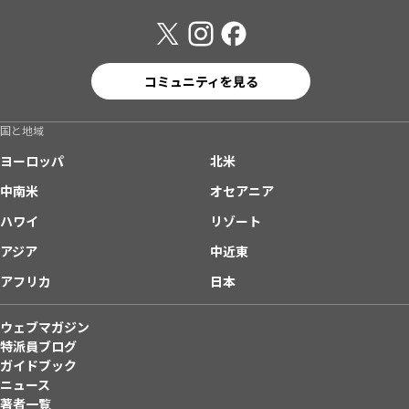
コミュニティを見る
国と地域
ヨーロッパ
北米
中南米
オセアニア
ハワイ
リゾート
アジア
中近東
アフリカ
日本
ウェブマガジン
特派員ブログ
ガイドブック
ニュース
著者一覧