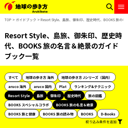
TOP
ガイドブック
Resort Style、島旅、御朱印、歴史時代、BOOKS 
Resort Style、島旅、御朱印、歴史時
代、BOOKS 旅の名言＆絶景のガイド
ブック一覧
すべて
地球の歩き方 海外
地球の歩き方 Jシリーズ（国内）
aruco 海外
aruco 国内
Plat
ランキング&テクニック
Resort Style
島旅
御朱印
歴史時代
旅の図鑑
BOOKS スペシャルコラボ
BOOKS 旅の名言＆絶景
BOOKS 旅と健康
BOOKS 旅の読み物
BOOKS
D-Books
絞り込み条件を追加