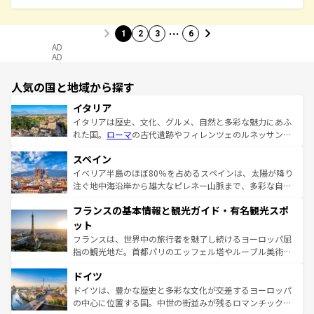
…
1
2
3
6
AD
AD
人気の国と地域から探す
イタリア
イタリアは歴史、文化、グルメ、自然と多彩な魅力にあふ
れた国。
ローマ
の古代遺跡やフィレンツェのルネッサンス
美術、ヴェネツィアの運河など、歴史あるスポットはもち
スペイン
ろん、トスカーナの美しい田園風景やアマルフィ海岸の絶
景など、自然景観も見逃せない。観光の合間には、本場の
イベリア半島のほぼ80％を占めるスペインは、太陽が降り
ピザやパスタなど、絶品のイタリア料理を堪能することも
注ぐ地中海沿岸から雄大なピレネー山脈まで、多彩な自然
できる。朝目覚めてから夜眠るまで、すべての瞬間を楽し
と文化が詰まったヨーロッパ屈指の旅行先だ。多様な地域
フランスの基本情報と観光ガイド・有名観光スポ
ませてくれるイタリアで、忘れられない旅をしてみよう！
文化が根付くこの国では、情熱的なフラメンコ、熱気あふ
なお、新着のイタリア情報は
コンテンツ一覧
を参照してほ
れる闘牛、そして美味しいタパスが生活の一部となってい
ット
しい。
る。首都マドリードの洗練された雰囲気や、バルセロナの
フランスは、世界中の旅行者を魅了し続けるヨーロッパ屈
アートに溢れた街角から、地方では古代ローマ遺跡や中世
指の観光地だ。首都パリのエッフェル塔やルーブル美術館
の城塞都市、穏やかなビーチリゾートまで多彩な表情を見
といった象徴的なスポットから、田舎町の古風な美しさま
せる。地方によって風土や気候が異なるスペインはその個
ドイツ
で、幅広い魅力が詰まっている。華麗な宮殿、歴史的な大
性で訪れる人を魅了する。 なお、新着のスペイン情報は
コ
聖堂、美しいビーチ、そして豊かな自然が、訪れる者を心
ドイツは、豊かな歴史と多彩な文化が交差するヨーロッパ
ンテンツ一覧
を参照してほしい。
から魅了する。また、フランスは美食の国としても知ら
の中心に位置する国。中世の街並みが残るロマンチック街