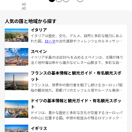
AD
AD
人気の国と地域から探す
イタリア
イタリアは歴史、文化、グルメ、自然と多彩な魅力にあふ
れた国。
ローマ
の古代遺跡やフィレンツェのルネッサンス
美術、ヴェネツィアの運河など、歴史あるスポットはもち
スペイン
ろん、トスカーナの美しい田園風景やアマルフィ海岸の絶
景など、自然景観も見逃せない。観光の合間には、本場の
イベリア半島のほぼ80％を占めるスペインは、太陽が降り
ピザやパスタなど、絶品のイタリア料理を堪能することも
注ぐ地中海沿岸から雄大なピレネー山脈まで、多彩な自然
できる。朝目覚めてから夜眠るまで、すべての瞬間を楽し
と文化が詰まったヨーロッパ屈指の旅行先だ。多様な地域
フランスの基本情報と観光ガイド・有名観光スポ
ませてくれるイタリアで、忘れられない旅をしてみよう！
文化が根付くこの国では、情熱的なフラメンコ、熱気あふ
なお、新着のイタリア情報は
コンテンツ一覧
を参照してほ
れる闘牛、そして美味しいタパスが生活の一部となってい
ット
しい。
る。首都マドリードの洗練された雰囲気や、バルセロナの
フランスは、世界中の旅行者を魅了し続けるヨーロッパ屈
アートに溢れた街角から、地方では古代ローマ遺跡や中世
指の観光地だ。首都パリのエッフェル塔やルーブル美術館
の城塞都市、穏やかなビーチリゾートまで多彩な表情を見
といった象徴的なスポットから、田舎町の古風な美しさま
せる。地方によって風土や気候が異なるスペインはその個
ドイツの基本情報と観光ガイド・有名観光スポッ
で、幅広い魅力が詰まっている。華麗な宮殿、歴史的な大
性で訪れる人を魅了する。 なお、新着のスペイン情報は
コ
聖堂、美しいビーチ、そして豊かな自然が、訪れる者を心
ト
ンテンツ一覧
を参照してほしい。
から魅了する。また、フランスは美食の国としても知ら
ドイツは、豊かな歴史と多彩な文化が交差するヨーロッパ
れ、フランス料理はユネスコ無形文化遺産にも登録されて
の中心に位置する国。中世の街並みが残るロマンチック街
いる。シャンパンの発祥地であるランス、プロヴァンスの
道から、未来を先取りするようなモダンな都市まで多様な
香り高いラベンダー畑など、多彩な楽しみ方が可能だ。さ
イギリス
顔を持つこの国は、どこを歩いても飽きることがない。ベ