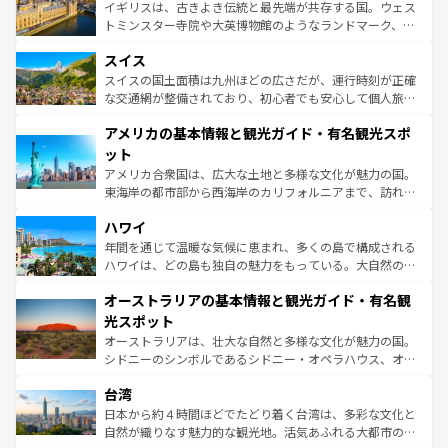
らに、パリ以外の地域にも魅力が溢れており、どの街角に
ルリンの文化的活気、バイエルン州のアルプスの絶景、そ
イギリスは、古きよき伝統と最先端が共存する国。ウェス
も豊かな歴史と文化が息づいている。パリ以外の個性あふ
してライン川沿いのワイン畑といった風景は必見。ビール
トミンスター寺院や大英博物館のようなランドマーク、歴
れる地方に足を運ぶとそれぞれで全く異なる文化を体験で
とソーセージを味わいながら地元の人と過ごす楽しい時間
史ある大学都市、美しい丘陵地帯や牧歌的な風景など、エ
きるだろう。 なお、新着のフランス情報は
コンテンツ一覧
スイス
は、お酒好きな人にはぜひ体験してほしい。 なお、新着の
リアごとに異なる魅力がある。また、優雅なアフタヌーン
を参照してほしい。
ドイツ情報は
コンテンツ一覧
を参照してほしい。
ティー、ビール好きにはたまらない英国パブ、サッカー観
スイスの国土面積は九州ほどの広さだが、運行時刻が正確
戦など、本場だからこそできる体験も豊富。イギリスを旅
な交通網が整備されており、初心者でも安心して個人旅行
して楽しみつくそう。 なお、新着のイギリス情報は
コンテ
を楽しめる。日本同様に時刻表どおりの旅が可能だ。中世
アメリカの基本情報と観光ガイド・有名観光スポ
ンツ一覧
を参照してほしい。
の建物がそのまま残る町や、スイスならではのユニークな
博物館もあり、アルプス観光だけでなく町歩きも満喫する
ット
ことができる。国民の所得が高いため物価も高いが、旅行
アメリカ合衆国は、広大な土地と多様な文化が魅力の国。
者向けの交通パス提供のサービスもあり、うまく活用すれ
東海岸の都市部から西海岸のカリフォルニアまで、訪れる
ば市内交通費無料で観光を楽しむこともできる。 なお、新
場所ごとに異なる風景と体験が待っている。ニューヨーク
着のスイス情報は
コンテンツ一覧
を参照してほしい。
ハワイ
のような巨大都市は、観光、ショッピング、エンターテイ
ンメントが詰まった刺激的なスポットだ。一方、アメリカ
年間を通じて温暖な気候に恵まれ、多くの島で構成される
西部には大自然が広がり、グランドキャニオンやイエロー
ハワイは、どの島も独自の魅力をもっている。大自然の神
ストーン国立公園といった絶景が堪能できる。さらに、南
秘を感じたいなら、火山が生み出した壮大な景観を誇るハ
オーストラリアの基本情報と観光ガイド・有名観
部のニューオーリンズでは、音楽と美食が融合した独特の
ワイ島は見逃せない。また、定番の観光地といえばオアフ
文化が魅力。旅行者はアメリカの各地域で異なる魅力を楽
島だが、静かな自然を求めるならマウイ島やカウアイ島が
光スポット
しみながら、その多様性と豊かな歴史を感じることができ
おすすめ。エメラルドグリーンに輝く海をはじめ、豊かな
オーストラリアは、壮大な自然と多様な文化が魅力の国。
るだろう。車でのロードトリップや列車の旅も、アメリカ
文化や歴史が息づいている。「アロハスピリット」と呼ば
シドニーのシンボルであるシドニー・オペラハウス、オー
ならではの贅沢な旅のスタイルだ。 なお、新着のアメリカ
れるおもてなしの心で訪れる人々を迎えてくれるハワイの
ストラリア東海岸北部に広がる大サンゴ礁地帯グレートバ
情報は
コンテンツ一覧
を参照してほしい。
人々、おいしいローカルフードやハワイアンミュージッ
台湾
リアリーフや大陸中央部にそびえるウルル（エアーズロッ
ク、伝統的なフラダンスなど、すべてがハワイの魅力を彩
ク）、タスマニアの美しい原生林やケアンズの熱帯雨林な
日本から約４時間ほどでたどり着く台湾は、多彩な文化と
っている。訪れるたびに新しい発見と感動が待っているハ
ど、見どころがたくさん。また、カフェやワイン、オージ
自然が織りなす魅力的な観光地。活気あふれる大都市の台
ワイを、存分に味わってほしい。 なお、新着のハワイ情報