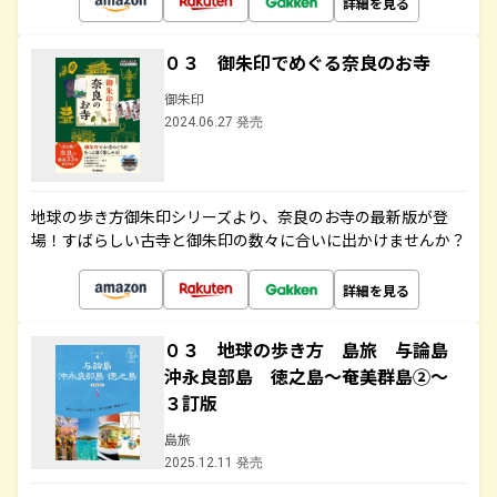
詳細を見る
０３ 御朱印でめぐる奈良のお寺
御朱印
2024.06.27 発売
地球の歩き方御朱印シリーズより、奈良のお寺の最新版が登
場！すばらしい古寺と御朱印の数々に合いに出かけませんか？
詳細を見る
０３ 地球の歩き方 島旅 与論島
沖永良部島 徳之島～奄美群島②～
３訂版
島旅
2025.12.11 発売