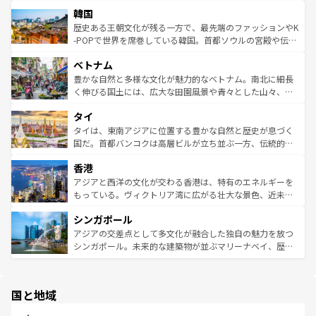
ービーフなどの食文化も豊かで、美味しいものであふれて
北やノスタルジックな町並みが人気な九份（ジォウフェ
は
コンテンツ一覧
を参照してほしい。
韓国
いる。アクティビティも充実しており、サーフィンやダイ
ン）、静ひつな山岳地帯である台湾東部など、都市の喧騒
ビング、ハイキングなど、アウトドア好きにはたまらな
と山間の静けさが共存しており、訪れる人に新しい発見と
歴史ある王朝文化が残る一方で、最先端のファッションやK
い。オーストラリアの多彩な魅力を存分に味わいつくそ
驚きをもたらしてくれる。また、奥深い台湾の食文化も魅
-POPで世界を席巻している韓国。首都ソウルの宮殿や伝統
う。 なお、新着のオーストラリア情報は
コンテンツ一覧
を
力で、夜市などの屋台グルメから高級料理、ヘルシーで美
家屋が並ぶエリアでは韓国の歴史と文化に浸ることがで
参照してほしい。
ベトナム
容にもいいと評判のスイーツなど、バラエティ豊かな料理
き、地方に足を延ばせば四季折々の自然美を楽しむことが
が味わえる。 なお、新着の台湾情報は
コンテンツ一覧
を参
できる。そして、キムチや焼肉、絶品のストリートフード
豊かな自然と多様な文化が魅力的なベトナム。南北に細長
照してほしい。
まで、さまざまな韓国料理が待っている。夜には、韓国な
く伸びる国土には、広大な田園風景や青々とした山々、世
らではのナイトライフも堪能できる。あたたかいホスピタ
界遺産に登録された壮大な自然景観が点在し、都市部では
タイ
リティに包まれながら、韓国の多彩な魅力を心ゆくまで味
急速な発展と共に伝統が息づく。ハノイの古い町並みやホ
わってみてほしい。 なお、新着の韓国情報は
コンテンツ一
ーチミン市のフランス統治時代の建物も、独特の雰囲気を
タイは、東南アジアに位置する豊かな自然と歴史が息づく
覧
を参照してほしい。
醸し出している。また、バラエティの豊かさとおいしさで
国だ。首都バンコクは高層ビルが立ち並ぶ一方、伝統的な
世界中の食通を魅了してやまないベトナム料理も魅力のひ
寺院や市場がいたるところに点在し、古きよき文化と現代
香港
とつ。フォーやバインミー、ベトナムコーヒーなどは、ぜ
の活気が交差している。北部ではチェンマイなどの山岳地
ひ現地で味わいたい。どの地域を訪れてもあたたかい人々
帯で自然と触れ合い、南部ではプーケットやクラビの美し
アジアと西洋の文化が交わる香港は、特有のエネルギーを
が旅行者を迎えてくれるので、きっと忘れられない旅にな
いビーチでリゾート気分を楽しむことができる。タイ料理
もっている。ヴィクトリア湾に広がる壮大な景色、近未来
るはずだ。 なお、新着のベトナム情報は
コンテンツ一覧
を
は世界的に有名で、屋台から高級レストランまで味覚を刺
的なアートスポット、そして歴史と現代が融合した町並
参照してほしい。
シンガポール
激する。気候は一年中温暖で、どの季節にも異なる楽しみ
み、どこを訪れても感動するはず。観光スポットが密集し
が待っている。親しみやすいタイの人々、仏教を中心とし
ており、効率よく見どころを回れるのも魅力。息をのむよ
アジアの交差点として多文化が融合した独自の魅力を放つ
た文化、そして多様な観光資源が、訪れる旅人を魅了し続
うな絶景から文化的な体験まで、香港を存分に楽しみ尽く
シンガポール。未来的な建築物が並ぶマリーナベイ、歴史
ける。 なお、新着のタイ情報は
コンテンツ一覧
を参照して
そう。 なお、新着の香港情報は
コンテンツ一覧
を参照して
と伝統を感じられるエスニックタウン、多数の緑豊かな公
ほしい。
ほしい。
園や自然保護区など、自然が調和した近代的な景観と文化
の多様性あふれるカラフルな町は、どこを歩いても新しい
国と地域
発見がある。さらに、治安のよさや充実した公共交通機関
も、旅行者にとっては魅力的なポイント。グルメも豊富