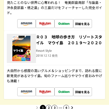
見たことのない世界に心奪われる！ 奄美群島南部「与論島・
沖永良部島・徳之島」の三島だけをフィーチャーした完全ガイ
ド。
詳細を見る
Ｒ０３ 地球の歩き方 リゾートスタ
イル マウイ島 ２０１９～２０２０
Resort Style
2018.12.12 発売
大自然から感度の高いグルメ＆ショッピングまで、訪れる度に
新発見があるマウイ島。旬のファーム巡りやマウイ産おみやげ
も満載！
詳細を見る
…
1
2
3
6