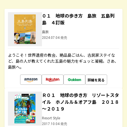
０１ 地球の歩き方 島旅 五島列
島 ４訂版
島旅
2024.07.04 発売
ようこそ！世界遺産の教会、絶品島ごはん、古民家ステイな
ど、島の人が教えてくれた五島の魅力をギュッと凝縮。さあ、
島旅へ。
詳細を見る
Ｒ０１ 地球の歩き方 リゾートスタ
イル ホノルル＆オアフ島 ２０１８
～２０１９
Resort Style
2017.10.04 発売