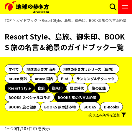
TOP
ガイドブック
Resort Style、島旅、御朱印、BOOKS 旅の名言＆絶
Resort Style、島旅、御朱印、BOOK
S 旅の名言＆絶景のガイドブック一覧
すべて
地球の歩き方 海外
地球の歩き方 Jシリーズ（国内）
aruco 海外
aruco 国内
Plat
ランキング&テクニック
Resort Style
島旅
御朱印
歴史時代
旅の図鑑
BOOKS スペシャルコラボ
BOOKS 旅の名言＆絶景
BOOKS 旅と健康
BOOKS 旅の読み物
BOOKS
D-Books
絞り込み条件を追加
1〜20件/107件中 を表示