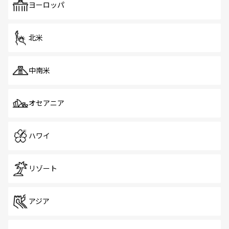
で、ホーカーズは地元の風情を楽しめる外せないスポット
ヨーロッパ
だ。訪れる人を飽きさせないシンガポールで、多様な魅力
を体感しよう。 なお、新着のシンガポール情報は
コンテン
ツ一覧
を参照してほしい。
北米
中南米
オセアニア
ハワイ
リゾート
アジア