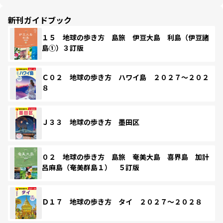
新刊ガイドブック
１５ 地球の歩き方 島旅 伊豆大島 利島（伊豆諸
島①）３訂版
Ｃ０２ 地球の歩き方 ハワイ島 ２０２７～２０２
８
Ｊ３３ 地球の歩き方 墨田区
０２ 地球の歩き方 島旅 奄美大島 喜界島 加計
呂麻島（奄美群島１） ５訂版
Ｄ１７ 地球の歩き方 タイ ２０２７～２０２８