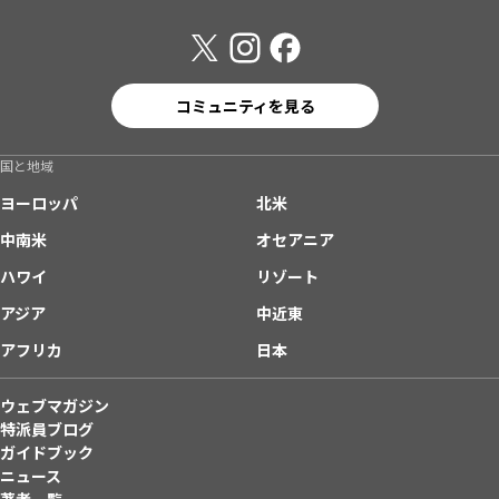
コミュニティを見る
国と地域
ヨーロッパ
北米
中南米
オセアニア
ハワイ
リゾート
アジア
中近東
アフリカ
日本
ウェブマガジン
特派員ブログ
ガイドブック
ニュース
著者一覧