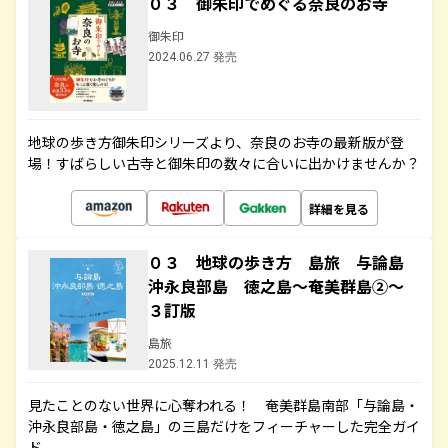
０３ 御朱印でめぐる奈良のお寺
御朱印
2024.06.27 発売
地球の歩き方御朱印シリーズより、奈良のお寺の最新版が登
場！すばらしい古寺と御朱印の数々に合いに出かけませんか？
詳細を見る
０３ 地球の歩き方 島旅 与論島
沖永良部島 徳之島～奄美群島②～
３訂版
島旅
2025.12.11 発売
見たことのない世界に心奪われる！ 奄美群島南部「与論島・
沖永良部島・徳之島」の三島だけをフィーチャーした完全ガイ
ド。