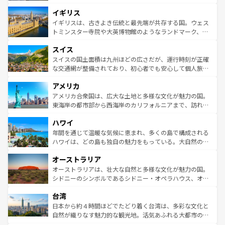
れ、フランス料理はユネスコ無形文化遺産にも登録されて
道から、未来を先取りするようなモダンな都市まで多様な
イギリス
いる。シャンパンの発祥地であるランス、プロヴァンスの
顔を持つこの国は、どこを歩いても飽きることがない。ベ
香り高いラベンダー畑など、多彩な楽しみ方が可能だ。さ
ルリンの文化的活気、バイエルン州のアルプスの絶景、そ
イギリスは、古きよき伝統と最先端が共存する国。ウェス
らに、パリ以外の地域にも魅力が溢れており、どの街角に
してライン川沿いのワイン畑といった風景は必見。ビール
トミンスター寺院や大英博物館のようなランドマーク、歴
も豊かな歴史と文化が息づいている。パリ以外の個性あふ
とソーセージを味わいながら地元の人と過ごす楽しい時間
史ある大学都市、美しい丘陵地帯や牧歌的な風景など、エ
れる地方に足を運ぶとそれぞれで全く異なる文化を体験で
スイス
は、お酒好きな人にはぜひ体験してほしい。 なお、新着の
リアごとに異なる魅力がある。また、優雅なアフタヌーン
きるだろう。 なお、新着のフランス情報は
コンテンツ一覧
ドイツ情報は
コンテンツ一覧
を参照してほしい。
ティー、ビール好きにはたまらない英国パブ、サッカー観
スイスの国土面積は九州ほどの広さだが、運行時刻が正確
を参照してほしい。
戦など、本場だからこそできる体験も豊富。イギリスを旅
な交通網が整備されており、初心者でも安心して個人旅行
して楽しみつくそう。 なお、新着のイギリス情報は
コンテ
を楽しめる。日本同様に時刻表どおりの旅が可能だ。中世
アメリカ
ンツ一覧
を参照してほしい。
の建物がそのまま残る町や、スイスならではのユニークな
博物館もあり、アルプス観光だけでなく町歩きも満喫する
アメリカ合衆国は、広大な土地と多様な文化が魅力の国。
ことができる。国民の所得が高いため物価も高いが、旅行
東海岸の都市部から西海岸のカリフォルニアまで、訪れる
者向けの交通パス提供のサービスもあり、うまく活用すれ
場所ごとに異なる風景と体験が待っている。ニューヨーク
ハワイ
ば市内交通費無料で観光を楽しむこともできる。 なお、新
のような巨大都市は、観光、ショッピング、エンターテイ
着のスイス情報は
コンテンツ一覧
を参照してほしい。
ンメントが詰まった刺激的なスポットだ。一方、アメリカ
年間を通じて温暖な気候に恵まれ、多くの島で構成される
西部には大自然が広がり、グランドキャニオンやイエロー
ハワイは、どの島も独自の魅力をもっている。大自然の神
ストーン国立公園といった絶景が堪能できる。さらに、南
秘を感じたいなら、火山が生み出した壮大な景観を誇るハ
オーストラリア
部のニューオーリンズでは、音楽と美食が融合した独特の
ワイ島は見逃せない。また、定番の観光地といえばオアフ
文化が魅力。旅行者はアメリカの各地域で異なる魅力を楽
島だが、静かな自然を求めるならマウイ島やカウアイ島が
オーストラリアは、壮大な自然と多様な文化が魅力の国。
しみながら、その多様性と豊かな歴史を感じることができ
おすすめ。エメラルドグリーンに輝く海をはじめ、豊かな
シドニーのシンボルであるシドニー・オペラハウス、オー
るだろう。車でのロードトリップや列車の旅も、アメリカ
文化や歴史が息づいている。「アロハスピリット」と呼ば
ストラリア東海岸北部に広がる大サンゴ礁地帯グレートバ
ならではの贅沢な旅のスタイルだ。 なお、新着のアメリカ
台湾
れるおもてなしの心で訪れる人々を迎えてくれるハワイの
リアリーフや大陸中央部にそびえるウルル（エアーズロッ
情報は
コンテンツ一覧
を参照してほしい。
人々、おいしいローカルフードやハワイアンミュージッ
ク）、タスマニアの美しい原生林やケアンズの熱帯雨林な
日本から約４時間ほどでたどり着く台湾は、多彩な文化と
ク、伝統的なフラダンスなど、すべてがハワイの魅力を彩
ど、見どころがたくさん。また、カフェやワイン、オージ
自然が織りなす魅力的な観光地。活気あふれる大都市の台
っている。訪れるたびに新しい発見と感動が待っているハ
ービーフなどの食文化も豊かで、美味しいものであふれて
北やノスタルジックな町並みが人気な九份（ジォウフェ