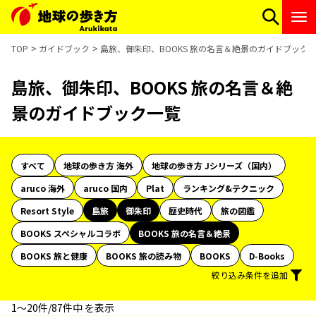
TOP
ガイドブック
島旅、御朱印、BOOKS 旅の名言＆絶景のガイドブック
島旅、御朱印、BOOKS 旅の名言＆絶
景のガイドブック一覧
すべて
地球の歩き方 海外
地球の歩き方 Jシリーズ（国内）
aruco 海外
aruco 国内
Plat
ランキング&テクニック
Resort Style
島旅
御朱印
歴史時代
旅の図鑑
BOOKS スペシャルコラボ
BOOKS 旅の名言＆絶景
BOOKS 旅と健康
BOOKS 旅の読み物
BOOKS
D-Books
絞り込み条件を追加
1〜20件/87件中 を表示