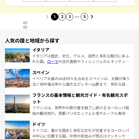
…
1
2
3
5
AD
AD
人気の国と地域から探す
イタリア
イタリアは歴史、文化、グルメ、自然と多彩な魅力にあふ
れた国。
ローマ
の古代遺跡やフィレンツェのルネッサンス
美術、ヴェネツィアの運河など、歴史あるスポットはもち
スペイン
ろん、トスカーナの美しい田園風景やアマルフィ海岸の絶
景など、自然景観も見逃せない。観光の合間には、本場の
イベリア半島のほぼ80％を占めるスペインは、太陽が降り
ピザやパスタなど、絶品のイタリア料理を堪能することも
注ぐ地中海沿岸から雄大なピレネー山脈まで、多彩な自然
できる。朝目覚めてから夜眠るまで、すべての瞬間を楽し
と文化が詰まったヨーロッパ屈指の旅行先だ。多様な地域
フランスの基本情報と観光ガイド・有名観光スポ
ませてくれるイタリアで、忘れられない旅をしてみよう！
文化が根付くこの国では、情熱的なフラメンコ、熱気あふ
なお、新着のイタリア情報は
コンテンツ一覧
を参照してほ
れる闘牛、そして美味しいタパスが生活の一部となってい
ット
しい。
る。首都マドリードの洗練された雰囲気や、バルセロナの
フランスは、世界中の旅行者を魅了し続けるヨーロッパ屈
アートに溢れた街角から、地方では古代ローマ遺跡や中世
指の観光地だ。首都パリのエッフェル塔やルーブル美術館
の城塞都市、穏やかなビーチリゾートまで多彩な表情を見
といった象徴的なスポットから、田舎町の古風な美しさま
せる。地方によって風土や気候が異なるスペインはその個
ドイツ
で、幅広い魅力が詰まっている。華麗な宮殿、歴史的な大
性で訪れる人を魅了する。 なお、新着のスペイン情報は
コ
聖堂、美しいビーチ、そして豊かな自然が、訪れる者を心
ドイツは、豊かな歴史と多彩な文化が交差するヨーロッパ
ンテンツ一覧
を参照してほしい。
から魅了する。また、フランスは美食の国としても知ら
の中心に位置する国。中世の街並みが残るロマンチック街