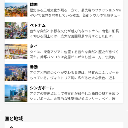
ワイを、存分に味わってほしい。 なお、新着のハワイ情報
韓国
いる。アクティビティも充実しており、サーフィンやダイ
ン）、静ひつな山岳地帯である台湾東部など、都市の喧騒
は
コンテンツ一覧
を参照してほしい。
ビング、ハイキングなど、アウトドア好きにはたまらな
と山間の静けさが共存しており、訪れる人に新しい発見と
歴史ある王朝文化が残る一方で、最先端のファッションやK
い。オーストラリアの多彩な魅力を存分に味わいつくそ
驚きをもたらしてくれる。また、奥深い台湾の食文化も魅
-POPで世界を席巻している韓国。首都ソウルの宮殿や伝統
う。 なお、新着のオーストラリア情報は
コンテンツ一覧
を
力で、夜市などの屋台グルメから高級料理、ヘルシーで美
家屋が並ぶエリアでは韓国の歴史と文化に浸ることがで
参照してほしい。
ベトナム
容にもいいと評判のスイーツなど、バラエティ豊かな料理
き、地方に足を延ばせば四季折々の自然美を楽しむことが
が味わえる。 なお、新着の台湾情報は
コンテンツ一覧
を参
できる。そして、キムチや焼肉、絶品のストリートフード
豊かな自然と多様な文化が魅力的なベトナム。南北に細長
照してほしい。
まで、さまざまな韓国料理が待っている。夜には、韓国な
く伸びる国土には、広大な田園風景や青々とした山々、世
らではのナイトライフも堪能できる。あたたかいホスピタ
界遺産に登録された壮大な自然景観が点在し、都市部では
タイ
リティに包まれながら、韓国の多彩な魅力を心ゆくまで味
急速な発展と共に伝統が息づく。ハノイの古い町並みやホ
わってみてほしい。 なお、新着の韓国情報は
コンテンツ一
ーチミン市のフランス統治時代の建物も、独特の雰囲気を
タイは、東南アジアに位置する豊かな自然と歴史が息づく
覧
を参照してほしい。
醸し出している。また、バラエティの豊かさとおいしさで
国だ。首都バンコクは高層ビルが立ち並ぶ一方、伝統的な
世界中の食通を魅了してやまないベトナム料理も魅力のひ
寺院や市場がいたるところに点在し、古きよき文化と現代
香港
とつ。フォーやバインミー、ベトナムコーヒーなどは、ぜ
の活気が交差している。北部ではチェンマイなどの山岳地
ひ現地で味わいたい。どの地域を訪れてもあたたかい人々
帯で自然と触れ合い、南部ではプーケットやクラビの美し
アジアと西洋の文化が交わる香港は、特有のエネルギーを
が旅行者を迎えてくれるので、きっと忘れられない旅にな
いビーチでリゾート気分を楽しむことができる。タイ料理
もっている。ヴィクトリア湾に広がる壮大な景色、近未来
るはずだ。 なお、新着のベトナム情報は
コンテンツ一覧
を
は世界的に有名で、屋台から高級レストランまで味覚を刺
的なアートスポット、そして歴史と現代が融合した町並
参照してほしい。
シンガポール
激する。気候は一年中温暖で、どの季節にも異なる楽しみ
み、どこを訪れても感動するはず。観光スポットが密集し
が待っている。親しみやすいタイの人々、仏教を中心とし
ており、効率よく見どころを回れるのも魅力。息をのむよ
アジアの交差点として多文化が融合した独自の魅力を放つ
た文化、そして多様な観光資源が、訪れる旅人を魅了し続
うな絶景から文化的な体験まで、香港を存分に楽しみ尽く
シンガポール。未来的な建築物が並ぶマリーナベイ、歴史
ける。 なお、新着のタイ情報は
コンテンツ一覧
を参照して
そう。 なお、新着の香港情報は
コンテンツ一覧
を参照して
と伝統を感じられるエスニックタウン、多数の緑豊かな公
ほしい。
ほしい。
園や自然保護区など、自然が調和した近代的な景観と文化
の多様性あふれるカラフルな町は、どこを歩いても新しい
国と地域
発見がある。さらに、治安のよさや充実した公共交通機関
も、旅行者にとっては魅力的なポイント。グルメも豊富