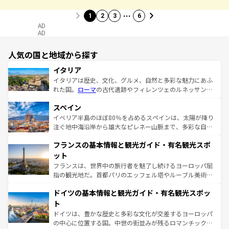
…
1
2
3
6
AD
AD
人気の国と地域から探す
イタリア
イタリアは歴史、文化、グルメ、自然と多彩な魅力にあふ
れた国。
ローマ
の古代遺跡やフィレンツェのルネッサンス
美術、ヴェネツィアの運河など、歴史あるスポットはもち
スペイン
ろん、トスカーナの美しい田園風景やアマルフィ海岸の絶
景など、自然景観も見逃せない。観光の合間には、本場の
イベリア半島のほぼ80％を占めるスペインは、太陽が降り
ピザやパスタなど、絶品のイタリア料理を堪能することも
注ぐ地中海沿岸から雄大なピレネー山脈まで、多彩な自然
できる。朝目覚めてから夜眠るまで、すべての瞬間を楽し
と文化が詰まったヨーロッパ屈指の旅行先だ。多様な地域
フランスの基本情報と観光ガイド・有名観光スポ
ませてくれるイタリアで、忘れられない旅をしてみよう！
文化が根付くこの国では、情熱的なフラメンコ、熱気あふ
なお、新着のイタリア情報は
コンテンツ一覧
を参照してほ
れる闘牛、そして美味しいタパスが生活の一部となってい
ット
しい。
る。首都マドリードの洗練された雰囲気や、バルセロナの
フランスは、世界中の旅行者を魅了し続けるヨーロッパ屈
アートに溢れた街角から、地方では古代ローマ遺跡や中世
指の観光地だ。首都パリのエッフェル塔やルーブル美術館
の城塞都市、穏やかなビーチリゾートまで多彩な表情を見
といった象徴的なスポットから、田舎町の古風な美しさま
せる。地方によって風土や気候が異なるスペインはその個
ドイツの基本情報と観光ガイド・有名観光スポッ
で、幅広い魅力が詰まっている。華麗な宮殿、歴史的な大
性で訪れる人を魅了する。 なお、新着のスペイン情報は
コ
聖堂、美しいビーチ、そして豊かな自然が、訪れる者を心
ト
ンテンツ一覧
を参照してほしい。
から魅了する。また、フランスは美食の国としても知ら
ドイツは、豊かな歴史と多彩な文化が交差するヨーロッパ
れ、フランス料理はユネスコ無形文化遺産にも登録されて
の中心に位置する国。中世の街並みが残るロマンチック街