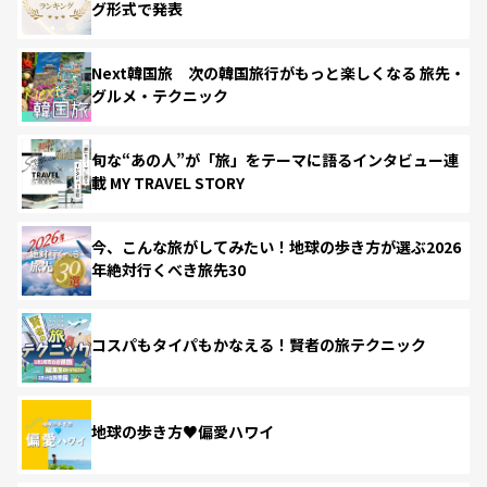
グ形式で発表
Next韓国旅 次の韓国旅行がもっと楽しくなる 旅先・
グルメ・テクニック
旬な“あの人”が「旅」をテーマに語るインタビュー連
載 MY TRAVEL STORY
今、こんな旅がしてみたい！地球の歩き方が選ぶ2026
年絶対行くべき旅先30
コスパもタイパもかなえる！賢者の旅テクニック
地球の歩き方♥偏愛ハワイ