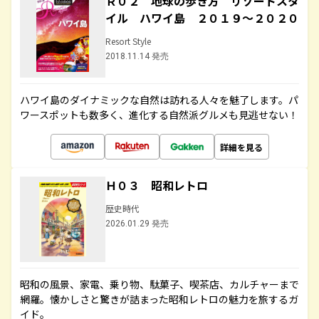
Ｒ０２ 地球の歩き方 リゾートスタ
イル ハワイ島 ２０１９～２０２０
Resort Style
2018.11.14 発売
ハワイ島のダイナミックな自然は訪れる人々を魅了します。パ
ワースポットも数多く、進化する自然派グルメも見逃せない！
詳細を見る
Ｈ０３ 昭和レトロ
歴史時代
2026.01.29 発売
昭和の風景、家電、乗り物、駄菓子、喫茶店、カルチャーまで
網羅。懐かしさと驚きが詰まった昭和レトロの魅力を旅するガ
イド。