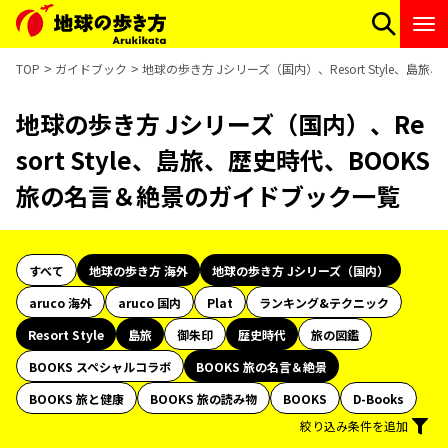
TOP
ガイドブック
地球の歩き方 Jシリーズ（国内）、Resort Style、
地球の歩き方 Jシリーズ（国内）、Re
sort Style、島旅、歴史時代、BOOKS
旅の名言＆絶景のガイドブック一覧
すべて
地球の歩き方 海外
地球の歩き方 Jシリーズ（国内）
aruco 海外
aruco 国内
Plat
ランキング&テクニック
Resort Style
島旅
御朱印
歴史時代
旅の図鑑
BOOKS スペシャルコラボ
BOOKS 旅の名言＆絶景
BOOKS 旅と健康
BOOKS 旅の読み物
BOOKS
D-Books
絞り込み条件を追加