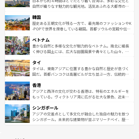
ク）、タスマニアの美しい原生林やケアンズの熱帯雨林な
日本から約４時間ほどでたどり着く台湾は、多彩な文化と
っている。訪れるたびに新しい発見と感動が待っているハ
ど、見どころがたくさん。また、カフェやワイン、オージ
自然が織りなす魅力的な観光地。活気あふれる大都市の台
ワイを、存分に味わってほしい。 なお、新着のハワイ情報
ービーフなどの食文化も豊かで、美味しいものであふれて
北やノスタルジックな町並みが人気な九份（ジォウフェ
は
コンテンツ一覧
を参照してほしい。
韓国
いる。アクティビティも充実しており、サーフィンやダイ
ン）、静ひつな山岳地帯である台湾東部など、都市の喧騒
ビング、ハイキングなど、アウトドア好きにはたまらな
と山間の静けさが共存しており、訪れる人に新しい発見と
歴史ある王朝文化が残る一方で、最先端のファッションやK
い。オーストラリアの多彩な魅力を存分に味わいつくそ
驚きをもたらしてくれる。また、奥深い台湾の食文化も魅
-POPで世界を席巻している韓国。首都ソウルの宮殿や伝統
う。 なお、新着のオーストラリア情報は
コンテンツ一覧
を
力で、夜市などの屋台グルメから高級料理、ヘルシーで美
家屋が並ぶエリアでは韓国の歴史と文化に浸ることがで
参照してほしい。
ベトナム
容にもいいと評判のスイーツなど、バラエティ豊かな料理
き、地方に足を延ばせば四季折々の自然美を楽しむことが
が味わえる。 なお、新着の台湾情報は
コンテンツ一覧
を参
できる。そして、キムチや焼肉、絶品のストリートフード
豊かな自然と多様な文化が魅力的なベトナム。南北に細長
照してほしい。
まで、さまざまな韓国料理が待っている。夜には、韓国な
く伸びる国土には、広大な田園風景や青々とした山々、世
らではのナイトライフも堪能できる。あたたかいホスピタ
界遺産に登録された壮大な自然景観が点在し、都市部では
タイ
リティに包まれながら、韓国の多彩な魅力を心ゆくまで味
急速な発展と共に伝統が息づく。ハノイの古い町並みやホ
わってみてほしい。 なお、新着の韓国情報は
コンテンツ一
ーチミン市のフランス統治時代の建物も、独特の雰囲気を
タイは、東南アジアに位置する豊かな自然と歴史が息づく
覧
を参照してほしい。
醸し出している。また、バラエティの豊かさとおいしさで
国だ。首都バンコクは高層ビルが立ち並ぶ一方、伝統的な
世界中の食通を魅了してやまないベトナム料理も魅力のひ
寺院や市場がいたるところに点在し、古きよき文化と現代
香港
とつ。フォーやバインミー、ベトナムコーヒーなどは、ぜ
の活気が交差している。北部ではチェンマイなどの山岳地
ひ現地で味わいたい。どの地域を訪れてもあたたかい人々
帯で自然と触れ合い、南部ではプーケットやクラビの美し
アジアと西洋の文化が交わる香港は、特有のエネルギーを
が旅行者を迎えてくれるので、きっと忘れられない旅にな
いビーチでリゾート気分を楽しむことができる。タイ料理
もっている。ヴィクトリア湾に広がる壮大な景色、近未来
るはずだ。 なお、新着のベトナム情報は
コンテンツ一覧
を
は世界的に有名で、屋台から高級レストランまで味覚を刺
的なアートスポット、そして歴史と現代が融合した町並
参照してほしい。
シンガポール
激する。気候は一年中温暖で、どの季節にも異なる楽しみ
み、どこを訪れても感動するはず。観光スポットが密集し
が待っている。親しみやすいタイの人々、仏教を中心とし
ており、効率よく見どころを回れるのも魅力。息をのむよ
アジアの交差点として多文化が融合した独自の魅力を放つ
た文化、そして多様な観光資源が、訪れる旅人を魅了し続
うな絶景から文化的な体験まで、香港を存分に楽しみ尽く
シンガポール。未来的な建築物が並ぶマリーナベイ、歴史
ける。 なお、新着のタイ情報は
コンテンツ一覧
を参照して
そう。 なお、新着の香港情報は
コンテンツ一覧
を参照して
と伝統を感じられるエスニックタウン、多数の緑豊かな公
ほしい。
ほしい。
園や自然保護区など、自然が調和した近代的な景観と文化
の多様性あふれるカラフルな町は、どこを歩いても新しい