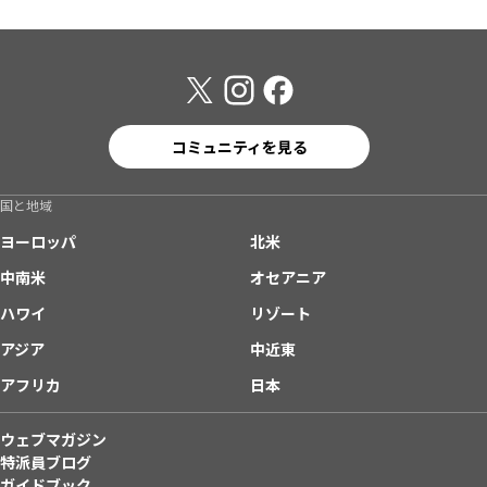
コミュニティを見る
国と地域
ヨーロッパ
北米
中南米
オセアニア
ハワイ
リゾート
アジア
中近東
アフリカ
日本
ウェブマガジン
特派員ブログ
ガイドブック