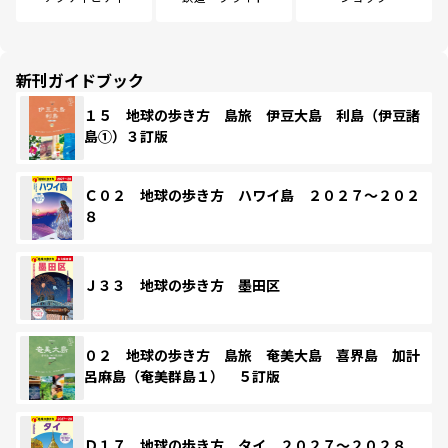
新刊ガイドブック
１５ 地球の歩き方 島旅 伊豆大島 利島（伊豆諸
島①）３訂版
Ｃ０２ 地球の歩き方 ハワイ島 ２０２７～２０２
８
Ｊ３３ 地球の歩き方 墨田区
０２ 地球の歩き方 島旅 奄美大島 喜界島 加計
呂麻島（奄美群島１） ５訂版
Ｄ１７ 地球の歩き方 タイ ２０２７～２０２８