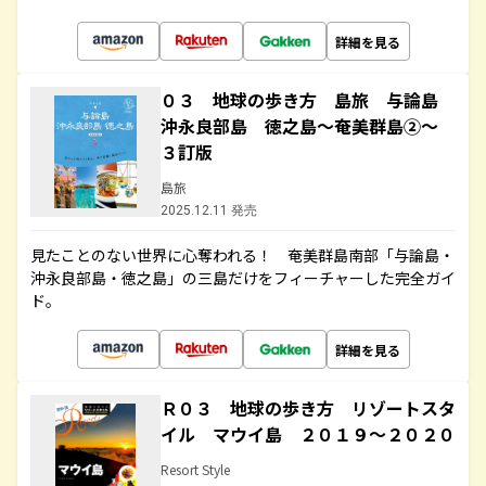
詳細を見る
０３ 地球の歩き方 島旅 与論島
沖永良部島 徳之島～奄美群島②～
３訂版
島旅
2025.12.11 発売
見たことのない世界に心奪われる！ 奄美群島南部「与論島・
沖永良部島・徳之島」の三島だけをフィーチャーした完全ガイ
ド。
詳細を見る
Ｒ０３ 地球の歩き方 リゾートスタ
イル マウイ島 ２０１９～２０２０
Resort Style