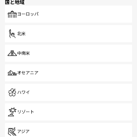
国と地域
発見がある。さらに、治安のよさや充実した公共交通機関
も、旅行者にとっては魅力的なポイント。グルメも豊富
で、ホーカーズは地元の風情を楽しめる外せないスポット
ヨーロッパ
だ。訪れる人を飽きさせないシンガポールで、多様な魅力
を体感しよう。 なお、新着のシンガポール情報は
コンテン
ツ一覧
を参照してほしい。
北米
中南米
オセアニア
ハワイ
リゾート
アジア