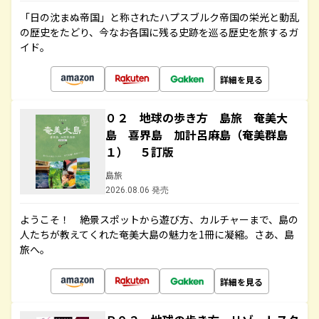
「日の沈まぬ帝国」と称されたハプスブルク帝国の栄光と動乱
の歴史をたどり、今なお各国に残る史跡を巡る歴史を旅するガ
イド。
詳細を見る
０２ 地球の歩き方 島旅 奄美大
島 喜界島 加計呂麻島（奄美群島
１） ５訂版
島旅
2026.08.06 発売
ようこそ！ 絶景スポットから遊び方、カルチャーまで、島の
人たちが教えてくれた奄美大島の魅力を1冊に凝縮。さあ、島
旅へ。
詳細を見る