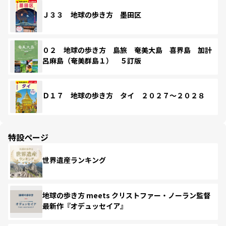
Ｊ３３ 地球の歩き方 墨田区
０２ 地球の歩き方 島旅 奄美大島 喜界島 加計
呂麻島（奄美群島１） ５訂版
Ｄ１７ 地球の歩き方 タイ ２０２７～２０２８
特設ページ
世界遺産ランキング
地球の歩き方 meets クリストファー・ノーラン監督
最新作『オデュッセイア』