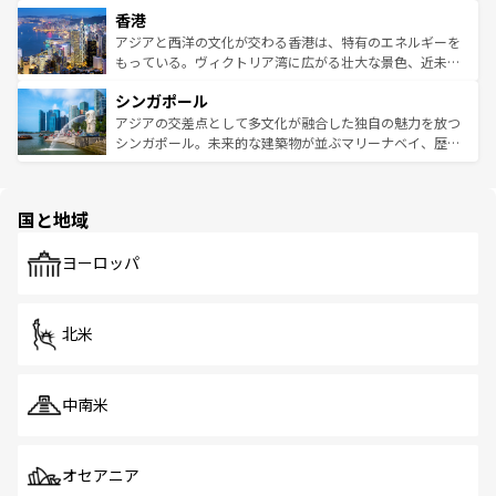
寺院や市場がいたるところに点在し、古きよき文化と現代
香港
とつ。フォーやバインミー、ベトナムコーヒーなどは、ぜ
の活気が交差している。北部ではチェンマイなどの山岳地
ひ現地で味わいたい。どの地域を訪れてもあたたかい人々
帯で自然と触れ合い、南部ではプーケットやクラビの美し
アジアと西洋の文化が交わる香港は、特有のエネルギーを
が旅行者を迎えてくれるので、きっと忘れられない旅にな
いビーチでリゾート気分を楽しむことができる。タイ料理
もっている。ヴィクトリア湾に広がる壮大な景色、近未来
るはずだ。 なお、新着のベトナム情報は
コンテンツ一覧
を
は世界的に有名で、屋台から高級レストランまで味覚を刺
的なアートスポット、そして歴史と現代が融合した町並
参照してほしい。
シンガポール
激する。気候は一年中温暖で、どの季節にも異なる楽しみ
み、どこを訪れても感動するはず。観光スポットが密集し
が待っている。親しみやすいタイの人々、仏教を中心とし
ており、効率よく見どころを回れるのも魅力。息をのむよ
アジアの交差点として多文化が融合した独自の魅力を放つ
た文化、そして多様な観光資源が、訪れる旅人を魅了し続
うな絶景から文化的な体験まで、香港を存分に楽しみ尽く
シンガポール。未来的な建築物が並ぶマリーナベイ、歴史
ける。 なお、新着のタイ情報は
コンテンツ一覧
を参照して
そう。 なお、新着の香港情報は
コンテンツ一覧
を参照して
と伝統を感じられるエスニックタウン、多数の緑豊かな公
ほしい。
ほしい。
園や自然保護区など、自然が調和した近代的な景観と文化
の多様性あふれるカラフルな町は、どこを歩いても新しい
国と地域
発見がある。さらに、治安のよさや充実した公共交通機関
も、旅行者にとっては魅力的なポイント。グルメも豊富
で、ホーカーズは地元の風情を楽しめる外せないスポット
ヨーロッパ
だ。訪れる人を飽きさせないシンガポールで、多様な魅力
を体感しよう。 なお、新着のシンガポール情報は
コンテン
ツ一覧
を参照してほしい。
北米
中南米
オセアニア