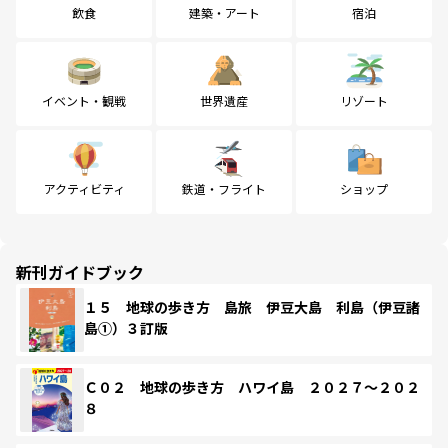
飲食
建築・アート
宿泊
イベント・観戦
世界遺産
リゾート
アクティビティ
鉄道・フライト
ショップ
新刊ガイドブック
１５ 地球の歩き方 島旅 伊豆大島 利島（伊豆諸
島①）３訂版
Ｃ０２ 地球の歩き方 ハワイ島 ２０２７～２０２
８