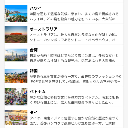
者向けの交通パス提供のサービスもあり、うまく活用すれ
場所ごとに異なる風景と体験が待っている。ニューヨーク
ハワイ
ば市内交通費無料で観光を楽しむこともできる。 なお、新
のような巨大都市は、観光、ショッピング、エンターテイ
着のスイス情報は
コンテンツ一覧
を参照してほしい。
ンメントが詰まった刺激的なスポットだ。一方、アメリカ
年間を通じて温暖な気候に恵まれ、多くの島で構成される
西部には大自然が広がり、グランドキャニオンやイエロー
ハワイは、どの島も独自の魅力をもっている。大自然の神
ストーン国立公園といった絶景が堪能できる。さらに、南
秘を感じたいなら、火山が生み出した壮大な景観を誇るハ
オーストラリア
部のニューオーリンズでは、音楽と美食が融合した独特の
ワイ島は見逃せない。また、定番の観光地といえばオアフ
文化が魅力。旅行者はアメリカの各地域で異なる魅力を楽
島だが、静かな自然を求めるならマウイ島やカウアイ島が
オーストラリアは、壮大な自然と多様な文化が魅力の国。
しみながら、その多様性と豊かな歴史を感じることができ
おすすめ。エメラルドグリーンに輝く海をはじめ、豊かな
シドニーのシンボルであるシドニー・オペラハウス、オー
るだろう。車でのロードトリップや列車の旅も、アメリカ
文化や歴史が息づいている。「アロハスピリット」と呼ば
ストラリア東海岸北部に広がる大サンゴ礁地帯グレートバ
ならではの贅沢な旅のスタイルだ。 なお、新着のアメリカ
台湾
れるおもてなしの心で訪れる人々を迎えてくれるハワイの
リアリーフや大陸中央部にそびえるウルル（エアーズロッ
情報は
コンテンツ一覧
を参照してほしい。
人々、おいしいローカルフードやハワイアンミュージッ
ク）、タスマニアの美しい原生林やケアンズの熱帯雨林な
日本から約４時間ほどでたどり着く台湾は、多彩な文化と
ク、伝統的なフラダンスなど、すべてがハワイの魅力を彩
ど、見どころがたくさん。また、カフェやワイン、オージ
自然が織りなす魅力的な観光地。活気あふれる大都市の台
っている。訪れるたびに新しい発見と感動が待っているハ
ービーフなどの食文化も豊かで、美味しいものであふれて
北やノスタルジックな町並みが人気な九份（ジォウフェ
ワイを、存分に味わってほしい。 なお、新着のハワイ情報
韓国
いる。アクティビティも充実しており、サーフィンやダイ
ン）、静ひつな山岳地帯である台湾東部など、都市の喧騒
は
コンテンツ一覧
を参照してほしい。
ビング、ハイキングなど、アウトドア好きにはたまらな
と山間の静けさが共存しており、訪れる人に新しい発見と
歴史ある王朝文化が残る一方で、最先端のファッションやK
い。オーストラリアの多彩な魅力を存分に味わいつくそ
驚きをもたらしてくれる。また、奥深い台湾の食文化も魅
-POPで世界を席巻している韓国。首都ソウルの宮殿や伝統
う。 なお、新着のオーストラリア情報は
コンテンツ一覧
を
力で、夜市などの屋台グルメから高級料理、ヘルシーで美
家屋が並ぶエリアでは韓国の歴史と文化に浸ることがで
参照してほしい。
ベトナム
容にもいいと評判のスイーツなど、バラエティ豊かな料理
き、地方に足を延ばせば四季折々の自然美を楽しむことが
が味わえる。 なお、新着の台湾情報は
コンテンツ一覧
を参
できる。そして、キムチや焼肉、絶品のストリートフード
豊かな自然と多様な文化が魅力的なベトナム。南北に細長
照してほしい。
まで、さまざまな韓国料理が待っている。夜には、韓国な
く伸びる国土には、広大な田園風景や青々とした山々、世
らではのナイトライフも堪能できる。あたたかいホスピタ
界遺産に登録された壮大な自然景観が点在し、都市部では
タイ
リティに包まれながら、韓国の多彩な魅力を心ゆくまで味
急速な発展と共に伝統が息づく。ハノイの古い町並みやホ
わってみてほしい。 なお、新着の韓国情報は
コンテンツ一
ーチミン市のフランス統治時代の建物も、独特の雰囲気を
タイは、東南アジアに位置する豊かな自然と歴史が息づく
覧
を参照してほしい。
醸し出している。また、バラエティの豊かさとおいしさで
国だ。首都バンコクは高層ビルが立ち並ぶ一方、伝統的な
世界中の食通を魅了してやまないベトナム料理も魅力のひ