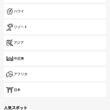
ハワイ
リゾート
アジア
中近東
アフリカ
日本
人気スポット