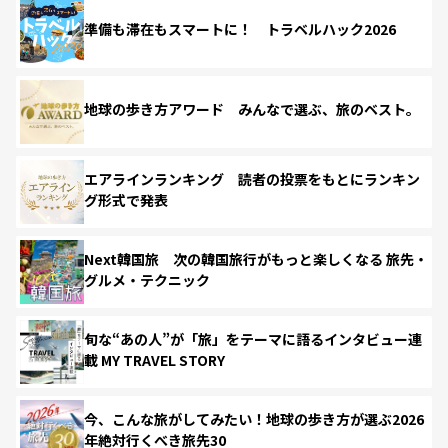
準備も滞在もスマートに！ トラベルハック2026
地球の歩き方アワード みんなで選ぶ、旅のベスト。
エアラインランキング 読者の投票をもとにランキン
グ形式で発表
Next韓国旅 次の韓国旅行がもっと楽しくなる 旅先・
グルメ・テクニック
旬な“あの人”が「旅」をテーマに語るインタビュー連
載 MY TRAVEL STORY
今、こんな旅がしてみたい！地球の歩き方が選ぶ2026
年絶対行くべき旅先30