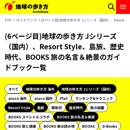
TOP
ガイドブック
(6ページ目)地球の歩き方 Jシリーズ（国内）、Resort 
(6ページ目)地球の歩き方 Jシリーズ
（国内）、Resort Style、島旅、歴史
時代、BOOKS 旅の名言＆絶景のガイ
ドブック一覧
すべて
地球の歩き方 海外
地球の歩き方 Jシリーズ（国内）
aruco 海外
aruco 国内
Plat
ランキング&テクニック
Resort Style
島旅
御朱印
歴史時代
旅の図鑑
BOOKS スペシャルコラボ
BOOKS 旅の名言＆絶景
BOOKS 旅と健康
BOOKS 旅の読み物
BOOKS
D-Books