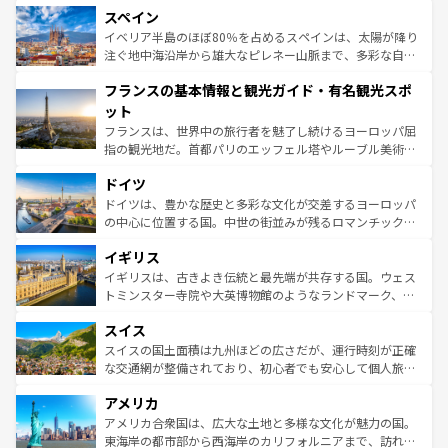
スペイン
ろん、トスカーナの美しい田園風景やアマルフィ海岸の絶
景など、自然景観も見逃せない。観光の合間には、本場の
イベリア半島のほぼ80％を占めるスペインは、太陽が降り
ピザやパスタなど、絶品のイタリア料理を堪能することも
注ぐ地中海沿岸から雄大なピレネー山脈まで、多彩な自然
できる。朝目覚めてから夜眠るまで、すべての瞬間を楽し
と文化が詰まったヨーロッパ屈指の旅行先だ。多様な地域
フランスの基本情報と観光ガイド・有名観光スポ
ませてくれるイタリアで、忘れられない旅をしてみよう！
文化が根付くこの国では、情熱的なフラメンコ、熱気あふ
なお、新着のイタリア情報は
コンテンツ一覧
を参照してほ
れる闘牛、そして美味しいタパスが生活の一部となってい
ット
しい。
る。首都マドリードの洗練された雰囲気や、バルセロナの
フランスは、世界中の旅行者を魅了し続けるヨーロッパ屈
アートに溢れた街角から、地方では古代ローマ遺跡や中世
指の観光地だ。首都パリのエッフェル塔やルーブル美術館
の城塞都市、穏やかなビーチリゾートまで多彩な表情を見
といった象徴的なスポットから、田舎町の古風な美しさま
せる。地方によって風土や気候が異なるスペインはその個
ドイツ
で、幅広い魅力が詰まっている。華麗な宮殿、歴史的な大
性で訪れる人を魅了する。 なお、新着のスペイン情報は
コ
聖堂、美しいビーチ、そして豊かな自然が、訪れる者を心
ドイツは、豊かな歴史と多彩な文化が交差するヨーロッパ
ンテンツ一覧
を参照してほしい。
から魅了する。また、フランスは美食の国としても知ら
の中心に位置する国。中世の街並みが残るロマンチック街
れ、フランス料理はユネスコ無形文化遺産にも登録されて
道から、未来を先取りするようなモダンな都市まで多様な
イギリス
いる。シャンパンの発祥地であるランス、プロヴァンスの
顔を持つこの国は、どこを歩いても飽きることがない。ベ
香り高いラベンダー畑など、多彩な楽しみ方が可能だ。さ
ルリンの文化的活気、バイエルン州のアルプスの絶景、そ
イギリスは、古きよき伝統と最先端が共存する国。ウェス
らに、パリ以外の地域にも魅力が溢れており、どの街角に
してライン川沿いのワイン畑といった風景は必見。ビール
トミンスター寺院や大英博物館のようなランドマーク、歴
も豊かな歴史と文化が息づいている。パリ以外の個性あふ
とソーセージを味わいながら地元の人と過ごす楽しい時間
史ある大学都市、美しい丘陵地帯や牧歌的な風景など、エ
れる地方に足を運ぶとそれぞれで全く異なる文化を体験で
スイス
は、お酒好きな人にはぜひ体験してほしい。 なお、新着の
リアごとに異なる魅力がある。また、優雅なアフタヌーン
きるだろう。 なお、新着のフランス情報は
コンテンツ一覧
ドイツ情報は
コンテンツ一覧
を参照してほしい。
ティー、ビール好きにはたまらない英国パブ、サッカー観
スイスの国土面積は九州ほどの広さだが、運行時刻が正確
を参照してほしい。
戦など、本場だからこそできる体験も豊富。イギリスを旅
な交通網が整備されており、初心者でも安心して個人旅行
して楽しみつくそう。 なお、新着のイギリス情報は
コンテ
を楽しめる。日本同様に時刻表どおりの旅が可能だ。中世
アメリカ
ンツ一覧
を参照してほしい。
の建物がそのまま残る町や、スイスならではのユニークな
博物館もあり、アルプス観光だけでなく町歩きも満喫する
アメリカ合衆国は、広大な土地と多様な文化が魅力の国。
ことができる。国民の所得が高いため物価も高いが、旅行
東海岸の都市部から西海岸のカリフォルニアまで、訪れる