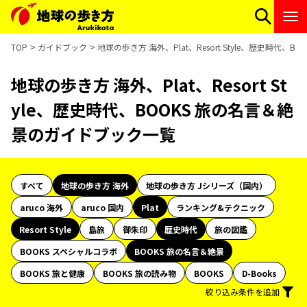
TOP
ガイドブック
地球の歩き方 海外、Plat、Resort Style、歴史時代
地球の歩き方 海外、Plat、Resort St
yle、歴史時代、BOOKS 旅の名言＆絶
景のガイドブック一覧
すべて
地球の歩き方 海外
地球の歩き方 Jシリーズ（国内）
aruco 海外
aruco 国内
Plat
ランキング&テクニック
Resort Style
島旅
御朱印
歴史時代
旅の図鑑
BOOKS スペシャルコラボ
BOOKS 旅の名言＆絶景
BOOKS 旅と健康
BOOKS 旅の読み物
BOOKS
D-Books
絞り込み条件を追加