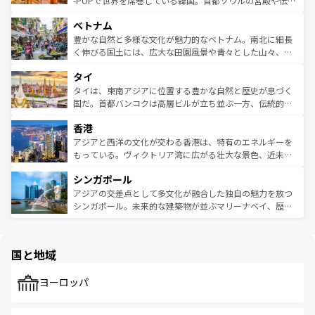
-POPで世界を席巻している韓国。首都ソウルの宮殿や伝統
う。 なお、新着のオーストラリア情報は
コンテンツ一覧
を
力で、夜市などの屋台グルメから高級料理、ヘルシーで美
家屋が並ぶエリアでは韓国の歴史と文化に浸ることがで
参照してほしい。
ベトナム
容にもいいと評判のスイーツなど、バラエティ豊かな料理
き、地方に足を延ばせば四季折々の自然美を楽しむことが
が味わえる。 なお、新着の台湾情報は
コンテンツ一覧
を参
できる。そして、キムチや焼肉、絶品のストリートフード
豊かな自然と多様な文化が魅力的なベトナム。南北に細長
照してほしい。
まで、さまざまな韓国料理が待っている。夜には、韓国な
く伸びる国土には、広大な田園風景や青々とした山々、世
らではのナイトライフも堪能できる。あたたかいホスピタ
界遺産に登録された壮大な自然景観が点在し、都市部では
タイ
リティに包まれながら、韓国の多彩な魅力を心ゆくまで味
急速な発展と共に伝統が息づく。ハノイの古い町並みやホ
わってみてほしい。 なお、新着の韓国情報は
コンテンツ一
ーチミン市のフランス統治時代の建物も、独特の雰囲気を
タイは、東南アジアに位置する豊かな自然と歴史が息づく
覧
を参照してほしい。
醸し出している。また、バラエティの豊かさとおいしさで
国だ。首都バンコクは高層ビルが立ち並ぶ一方、伝統的な
世界中の食通を魅了してやまないベトナム料理も魅力のひ
寺院や市場がいたるところに点在し、古きよき文化と現代
香港
とつ。フォーやバインミー、ベトナムコーヒーなどは、ぜ
の活気が交差している。北部ではチェンマイなどの山岳地
ひ現地で味わいたい。どの地域を訪れてもあたたかい人々
帯で自然と触れ合い、南部ではプーケットやクラビの美し
アジアと西洋の文化が交わる香港は、特有のエネルギーを
が旅行者を迎えてくれるので、きっと忘れられない旅にな
いビーチでリゾート気分を楽しむことができる。タイ料理
もっている。ヴィクトリア湾に広がる壮大な景色、近未来
るはずだ。 なお、新着のベトナム情報は
コンテンツ一覧
を
は世界的に有名で、屋台から高級レストランまで味覚を刺
的なアートスポット、そして歴史と現代が融合した町並
参照してほしい。
シンガポール
激する。気候は一年中温暖で、どの季節にも異なる楽しみ
み、どこを訪れても感動するはず。観光スポットが密集し
が待っている。親しみやすいタイの人々、仏教を中心とし
ており、効率よく見どころを回れるのも魅力。息をのむよ
アジアの交差点として多文化が融合した独自の魅力を放つ
た文化、そして多様な観光資源が、訪れる旅人を魅了し続
うな絶景から文化的な体験まで、香港を存分に楽しみ尽く
シンガポール。未来的な建築物が並ぶマリーナベイ、歴史
ける。 なお、新着のタイ情報は
コンテンツ一覧
を参照して
そう。 なお、新着の香港情報は
コンテンツ一覧
を参照して
と伝統を感じられるエスニックタウン、多数の緑豊かな公
ほしい。
ほしい。
園や自然保護区など、自然が調和した近代的な景観と文化
の多様性あふれるカラフルな町は、どこを歩いても新しい
国と地域
発見がある。さらに、治安のよさや充実した公共交通機関
も、旅行者にとっては魅力的なポイント。グルメも豊富
で、ホーカーズは地元の風情を楽しめる外せないスポット
ヨーロッパ
だ。訪れる人を飽きさせないシンガポールで、多様な魅力
を体感しよう。 なお、新着のシンガポール情報は
コンテン