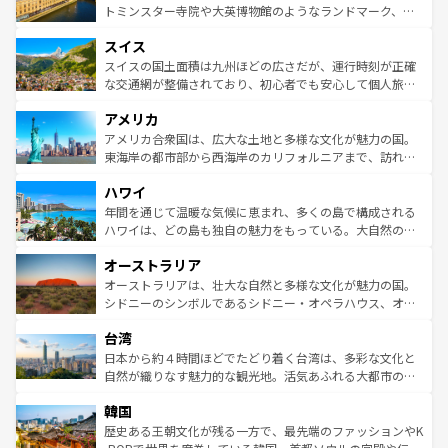
らに、パリ以外の地域にも魅力が溢れており、どの街角に
してライン川沿いのワイン畑といった風景は必見。ビール
トミンスター寺院や大英博物館のようなランドマーク、歴
も豊かな歴史と文化が息づいている。パリ以外の個性あふ
とソーセージを味わいながら地元の人と過ごす楽しい時間
史ある大学都市、美しい丘陵地帯や牧歌的な風景など、エ
れる地方に足を運ぶとそれぞれで全く異なる文化を体験で
スイス
は、お酒好きな人にはぜひ体験してほしい。 なお、新着の
リアごとに異なる魅力がある。また、優雅なアフタヌーン
きるだろう。 なお、新着のフランス情報は
コンテンツ一覧
ドイツ情報は
コンテンツ一覧
を参照してほしい。
ティー、ビール好きにはたまらない英国パブ、サッカー観
スイスの国土面積は九州ほどの広さだが、運行時刻が正確
を参照してほしい。
戦など、本場だからこそできる体験も豊富。イギリスを旅
な交通網が整備されており、初心者でも安心して個人旅行
して楽しみつくそう。 なお、新着のイギリス情報は
コンテ
を楽しめる。日本同様に時刻表どおりの旅が可能だ。中世
アメリカ
ンツ一覧
を参照してほしい。
の建物がそのまま残る町や、スイスならではのユニークな
博物館もあり、アルプス観光だけでなく町歩きも満喫する
アメリカ合衆国は、広大な土地と多様な文化が魅力の国。
ことができる。国民の所得が高いため物価も高いが、旅行
東海岸の都市部から西海岸のカリフォルニアまで、訪れる
者向けの交通パス提供のサービスもあり、うまく活用すれ
場所ごとに異なる風景と体験が待っている。ニューヨーク
ハワイ
ば市内交通費無料で観光を楽しむこともできる。 なお、新
のような巨大都市は、観光、ショッピング、エンターテイ
着のスイス情報は
コンテンツ一覧
を参照してほしい。
ンメントが詰まった刺激的なスポットだ。一方、アメリカ
年間を通じて温暖な気候に恵まれ、多くの島で構成される
西部には大自然が広がり、グランドキャニオンやイエロー
ハワイは、どの島も独自の魅力をもっている。大自然の神
ストーン国立公園といった絶景が堪能できる。さらに、南
秘を感じたいなら、火山が生み出した壮大な景観を誇るハ
オーストラリア
部のニューオーリンズでは、音楽と美食が融合した独特の
ワイ島は見逃せない。また、定番の観光地といえばオアフ
文化が魅力。旅行者はアメリカの各地域で異なる魅力を楽
島だが、静かな自然を求めるならマウイ島やカウアイ島が
オーストラリアは、壮大な自然と多様な文化が魅力の国。
しみながら、その多様性と豊かな歴史を感じることができ
おすすめ。エメラルドグリーンに輝く海をはじめ、豊かな
シドニーのシンボルであるシドニー・オペラハウス、オー
るだろう。車でのロードトリップや列車の旅も、アメリカ
文化や歴史が息づいている。「アロハスピリット」と呼ば
ストラリア東海岸北部に広がる大サンゴ礁地帯グレートバ
ならではの贅沢な旅のスタイルだ。 なお、新着のアメリカ
台湾
れるおもてなしの心で訪れる人々を迎えてくれるハワイの
リアリーフや大陸中央部にそびえるウルル（エアーズロッ
情報は
コンテンツ一覧
を参照してほしい。
人々、おいしいローカルフードやハワイアンミュージッ
ク）、タスマニアの美しい原生林やケアンズの熱帯雨林な
日本から約４時間ほどでたどり着く台湾は、多彩な文化と
ク、伝統的なフラダンスなど、すべてがハワイの魅力を彩
ど、見どころがたくさん。また、カフェやワイン、オージ
自然が織りなす魅力的な観光地。活気あふれる大都市の台
っている。訪れるたびに新しい発見と感動が待っているハ
ービーフなどの食文化も豊かで、美味しいものであふれて
北やノスタルジックな町並みが人気な九份（ジォウフェ
ワイを、存分に味わってほしい。 なお、新着のハワイ情報
韓国
いる。アクティビティも充実しており、サーフィンやダイ
ン）、静ひつな山岳地帯である台湾東部など、都市の喧騒
は
コンテンツ一覧
を参照してほしい。
ビング、ハイキングなど、アウトドア好きにはたまらな
と山間の静けさが共存しており、訪れる人に新しい発見と
歴史ある王朝文化が残る一方で、最先端のファッションやK
い。オーストラリアの多彩な魅力を存分に味わいつくそ
驚きをもたらしてくれる。また、奥深い台湾の食文化も魅