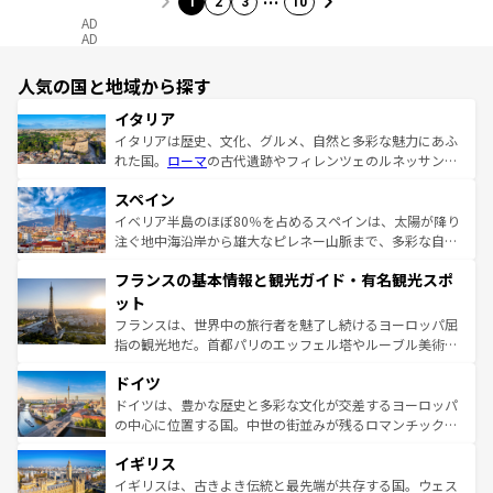
1
2
3
10
AD
AD
人気の国と地域から探す
イタリア
イタリアは歴史、文化、グルメ、自然と多彩な魅力にあふ
れた国。
ローマ
の古代遺跡やフィレンツェのルネッサンス
美術、ヴェネツィアの運河など、歴史あるスポットはもち
スペイン
ろん、トスカーナの美しい田園風景やアマルフィ海岸の絶
景など、自然景観も見逃せない。観光の合間には、本場の
イベリア半島のほぼ80％を占めるスペインは、太陽が降り
ピザやパスタなど、絶品のイタリア料理を堪能することも
注ぐ地中海沿岸から雄大なピレネー山脈まで、多彩な自然
できる。朝目覚めてから夜眠るまで、すべての瞬間を楽し
と文化が詰まったヨーロッパ屈指の旅行先だ。多様な地域
フランスの基本情報と観光ガイド・有名観光スポ
ませてくれるイタリアで、忘れられない旅をしてみよう！
文化が根付くこの国では、情熱的なフラメンコ、熱気あふ
なお、新着のイタリア情報は
コンテンツ一覧
を参照してほ
れる闘牛、そして美味しいタパスが生活の一部となってい
ット
しい。
る。首都マドリードの洗練された雰囲気や、バルセロナの
フランスは、世界中の旅行者を魅了し続けるヨーロッパ屈
アートに溢れた街角から、地方では古代ローマ遺跡や中世
指の観光地だ。首都パリのエッフェル塔やルーブル美術館
の城塞都市、穏やかなビーチリゾートまで多彩な表情を見
といった象徴的なスポットから、田舎町の古風な美しさま
せる。地方によって風土や気候が異なるスペインはその個
ドイツ
で、幅広い魅力が詰まっている。華麗な宮殿、歴史的な大
性で訪れる人を魅了する。 なお、新着のスペイン情報は
コ
聖堂、美しいビーチ、そして豊かな自然が、訪れる者を心
ドイツは、豊かな歴史と多彩な文化が交差するヨーロッパ
ンテンツ一覧
を参照してほしい。
から魅了する。また、フランスは美食の国としても知ら
の中心に位置する国。中世の街並みが残るロマンチック街
れ、フランス料理はユネスコ無形文化遺産にも登録されて
道から、未来を先取りするようなモダンな都市まで多様な
イギリス
いる。シャンパンの発祥地であるランス、プロヴァンスの
顔を持つこの国は、どこを歩いても飽きることがない。ベ
香り高いラベンダー畑など、多彩な楽しみ方が可能だ。さ
ルリンの文化的活気、バイエルン州のアルプスの絶景、そ
イギリスは、古きよき伝統と最先端が共存する国。ウェス