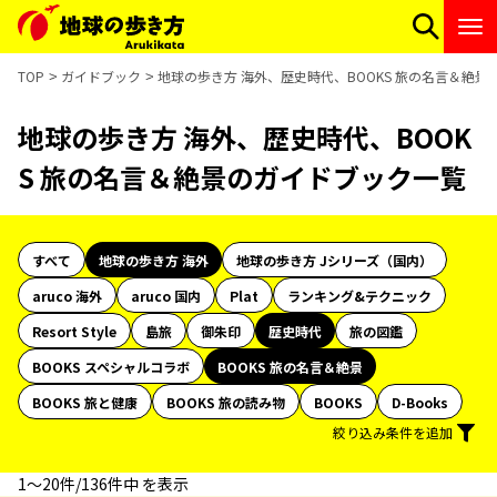
TOP
ガイドブック
地球の歩き方 海外、歴史時代、BOOKS 旅の名言＆絶
地球の歩き方 海外、歴史時代、BOOK
S 旅の名言＆絶景のガイドブック一覧
すべて
地球の歩き方 海外
地球の歩き方 Jシリーズ（国内）
aruco 海外
aruco 国内
Plat
ランキング&テクニック
Resort Style
島旅
御朱印
歴史時代
旅の図鑑
BOOKS スペシャルコラボ
BOOKS 旅の名言＆絶景
BOOKS 旅と健康
BOOKS 旅の読み物
BOOKS
D-Books
絞り込み条件を追加
1〜20件/136件中 を表示