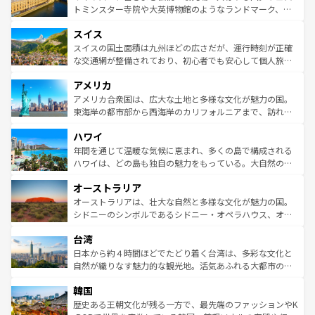
らに、パリ以外の地域にも魅力が溢れており、どの街角に
してライン川沿いのワイン畑といった風景は必見。ビール
トミンスター寺院や大英博物館のようなランドマーク、歴
も豊かな歴史と文化が息づいている。パリ以外の個性あふ
とソーセージを味わいながら地元の人と過ごす楽しい時間
史ある大学都市、美しい丘陵地帯や牧歌的な風景など、エ
れる地方に足を運ぶとそれぞれで全く異なる文化を体験で
スイス
は、お酒好きな人にはぜひ体験してほしい。 なお、新着の
リアごとに異なる魅力がある。また、優雅なアフタヌーン
きるだろう。 なお、新着のフランス情報は
コンテンツ一覧
ドイツ情報は
コンテンツ一覧
を参照してほしい。
ティー、ビール好きにはたまらない英国パブ、サッカー観
スイスの国土面積は九州ほどの広さだが、運行時刻が正確
を参照してほしい。
戦など、本場だからこそできる体験も豊富。イギリスを旅
な交通網が整備されており、初心者でも安心して個人旅行
して楽しみつくそう。 なお、新着のイギリス情報は
コンテ
を楽しめる。日本同様に時刻表どおりの旅が可能だ。中世
アメリカ
ンツ一覧
を参照してほしい。
の建物がそのまま残る町や、スイスならではのユニークな
博物館もあり、アルプス観光だけでなく町歩きも満喫する
アメリカ合衆国は、広大な土地と多様な文化が魅力の国。
ことができる。国民の所得が高いため物価も高いが、旅行
東海岸の都市部から西海岸のカリフォルニアまで、訪れる
者向けの交通パス提供のサービスもあり、うまく活用すれ
場所ごとに異なる風景と体験が待っている。ニューヨーク
ハワイ
ば市内交通費無料で観光を楽しむこともできる。 なお、新
のような巨大都市は、観光、ショッピング、エンターテイ
着のスイス情報は
コンテンツ一覧
を参照してほしい。
ンメントが詰まった刺激的なスポットだ。一方、アメリカ
年間を通じて温暖な気候に恵まれ、多くの島で構成される
西部には大自然が広がり、グランドキャニオンやイエロー
ハワイは、どの島も独自の魅力をもっている。大自然の神
ストーン国立公園といった絶景が堪能できる。さらに、南
秘を感じたいなら、火山が生み出した壮大な景観を誇るハ
オーストラリア
部のニューオーリンズでは、音楽と美食が融合した独特の
ワイ島は見逃せない。また、定番の観光地といえばオアフ
文化が魅力。旅行者はアメリカの各地域で異なる魅力を楽
島だが、静かな自然を求めるならマウイ島やカウアイ島が
オーストラリアは、壮大な自然と多様な文化が魅力の国。
しみながら、その多様性と豊かな歴史を感じることができ
おすすめ。エメラルドグリーンに輝く海をはじめ、豊かな
シドニーのシンボルであるシドニー・オペラハウス、オー
るだろう。車でのロードトリップや列車の旅も、アメリカ
文化や歴史が息づいている。「アロハスピリット」と呼ば
ストラリア東海岸北部に広がる大サンゴ礁地帯グレートバ
ならではの贅沢な旅のスタイルだ。 なお、新着のアメリカ
台湾
れるおもてなしの心で訪れる人々を迎えてくれるハワイの
リアリーフや大陸中央部にそびえるウルル（エアーズロッ
情報は
コンテンツ一覧
を参照してほしい。
人々、おいしいローカルフードやハワイアンミュージッ
ク）、タスマニアの美しい原生林やケアンズの熱帯雨林な
日本から約４時間ほどでたどり着く台湾は、多彩な文化と
ク、伝統的なフラダンスなど、すべてがハワイの魅力を彩
ど、見どころがたくさん。また、カフェやワイン、オージ
自然が織りなす魅力的な観光地。活気あふれる大都市の台
っている。訪れるたびに新しい発見と感動が待っているハ
ービーフなどの食文化も豊かで、美味しいものであふれて
北やノスタルジックな町並みが人気な九份（ジォウフェ
ワイを、存分に味わってほしい。 なお、新着のハワイ情報
韓国
いる。アクティビティも充実しており、サーフィンやダイ
ン）、静ひつな山岳地帯である台湾東部など、都市の喧騒
は
コンテンツ一覧
を参照してほしい。
ビング、ハイキングなど、アウトドア好きにはたまらな
と山間の静けさが共存しており、訪れる人に新しい発見と
歴史ある王朝文化が残る一方で、最先端のファッションやK