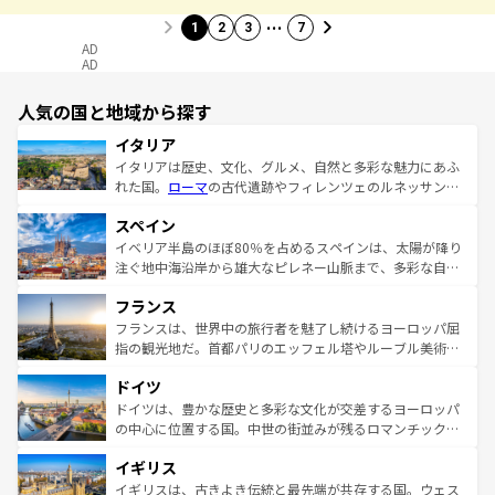
…
1
2
3
7
AD
AD
人気の国と地域から探す
イタリア
イタリアは歴史、文化、グルメ、自然と多彩な魅力にあふ
れた国。
ローマ
の古代遺跡やフィレンツェのルネッサンス
美術、ヴェネツィアの運河など、歴史あるスポットはもち
スペイン
ろん、トスカーナの美しい田園風景やアマルフィ海岸の絶
景など、自然景観も見逃せない。観光の合間には、本場の
イベリア半島のほぼ80％を占めるスペインは、太陽が降り
ピザやパスタなど、絶品のイタリア料理を堪能することも
注ぐ地中海沿岸から雄大なピレネー山脈まで、多彩な自然
できる。朝目覚めてから夜眠るまで、すべての瞬間を楽し
と文化が詰まったヨーロッパ屈指の旅行先だ。多様な地域
フランス
ませてくれるイタリアで、忘れられない旅をしてみよう！
文化が根付くこの国では、情熱的なフラメンコ、熱気あふ
なお、新着のイタリア情報は
コンテンツ一覧
を参照してほ
れる闘牛、そして美味しいタパスが生活の一部となってい
フランスは、世界中の旅行者を魅了し続けるヨーロッパ屈
しい。
る。首都マドリードの洗練された雰囲気や、バルセロナの
指の観光地だ。首都パリのエッフェル塔やルーブル美術館
アートに溢れた街角から、地方では古代ローマ遺跡や中世
といった象徴的なスポットから、田舎町の古風な美しさま
ドイツ
の城塞都市、穏やかなビーチリゾートまで多彩な表情を見
で、幅広い魅力が詰まっている。華麗な宮殿、歴史的な大
せる。地方によって風土や気候が異なるスペインはその個
聖堂、美しいビーチ、そして豊かな自然が、訪れる者を心
ドイツは、豊かな歴史と多彩な文化が交差するヨーロッパ
性で訪れる人を魅了する。 なお、新着のスペイン情報は
コ
から魅了する。また、フランスは美食の国としても知ら
の中心に位置する国。中世の街並みが残るロマンチック街
ンテンツ一覧
を参照してほしい。
れ、フランス料理はユネスコ無形文化遺産にも登録されて
道から、未来を先取りするようなモダンな都市まで多様な
イギリス
いる。シャンパンの発祥地であるランス、プロヴァンスの
顔を持つこの国は、どこを歩いても飽きることがない。ベ
香り高いラベンダー畑など、多彩な楽しみ方が可能だ。さ
ルリンの文化的活気、バイエルン州のアルプスの絶景、そ
イギリスは、古きよき伝統と最先端が共存する国。ウェス