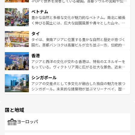
い。オーストラリアの多彩な魅力を存分に味わいつくそ
驚きをもたらしてくれる。また、奥深い台湾の食文化も魅
-POPで世界を席巻している韓国。首都ソウルの宮殿や伝統
う。 なお、新着のオーストラリア情報は
コンテンツ一覧
を
力で、夜市などの屋台グルメから高級料理、ヘルシーで美
家屋が並ぶエリアでは韓国の歴史と文化に浸ることがで
参照してほしい。
ベトナム
容にもいいと評判のスイーツなど、バラエティ豊かな料理
き、地方に足を延ばせば四季折々の自然美を楽しむことが
が味わえる。 なお、新着の台湾情報は
コンテンツ一覧
を参
できる。そして、キムチや焼肉、絶品のストリートフード
豊かな自然と多様な文化が魅力的なベトナム。南北に細長
照してほしい。
まで、さまざまな韓国料理が待っている。夜には、韓国な
く伸びる国土には、広大な田園風景や青々とした山々、世
らではのナイトライフも堪能できる。あたたかいホスピタ
界遺産に登録された壮大な自然景観が点在し、都市部では
タイ
リティに包まれながら、韓国の多彩な魅力を心ゆくまで味
急速な発展と共に伝統が息づく。ハノイの古い町並みやホ
わってみてほしい。 なお、新着の韓国情報は
コンテンツ一
ーチミン市のフランス統治時代の建物も、独特の雰囲気を
タイは、東南アジアに位置する豊かな自然と歴史が息づく
覧
を参照してほしい。
醸し出している。また、バラエティの豊かさとおいしさで
国だ。首都バンコクは高層ビルが立ち並ぶ一方、伝統的な
世界中の食通を魅了してやまないベトナム料理も魅力のひ
寺院や市場がいたるところに点在し、古きよき文化と現代
香港
とつ。フォーやバインミー、ベトナムコーヒーなどは、ぜ
の活気が交差している。北部ではチェンマイなどの山岳地
ひ現地で味わいたい。どの地域を訪れてもあたたかい人々
帯で自然と触れ合い、南部ではプーケットやクラビの美し
アジアと西洋の文化が交わる香港は、特有のエネルギーを
が旅行者を迎えてくれるので、きっと忘れられない旅にな
いビーチでリゾート気分を楽しむことができる。タイ料理
もっている。ヴィクトリア湾に広がる壮大な景色、近未来
るはずだ。 なお、新着のベトナム情報は
コンテンツ一覧
を
は世界的に有名で、屋台から高級レストランまで味覚を刺
的なアートスポット、そして歴史と現代が融合した町並
参照してほしい。
シンガポール
激する。気候は一年中温暖で、どの季節にも異なる楽しみ
み、どこを訪れても感動するはず。観光スポットが密集し
が待っている。親しみやすいタイの人々、仏教を中心とし
ており、効率よく見どころを回れるのも魅力。息をのむよ
アジアの交差点として多文化が融合した独自の魅力を放つ
た文化、そして多様な観光資源が、訪れる旅人を魅了し続
うな絶景から文化的な体験まで、香港を存分に楽しみ尽く
シンガポール。未来的な建築物が並ぶマリーナベイ、歴史
ける。 なお、新着のタイ情報は
コンテンツ一覧
を参照して
そう。 なお、新着の香港情報は
コンテンツ一覧
を参照して
と伝統を感じられるエスニックタウン、多数の緑豊かな公
ほしい。
ほしい。
園や自然保護区など、自然が調和した近代的な景観と文化
の多様性あふれるカラフルな町は、どこを歩いても新しい
国と地域
発見がある。さらに、治安のよさや充実した公共交通機関
も、旅行者にとっては魅力的なポイント。グルメも豊富
で、ホーカーズは地元の風情を楽しめる外せないスポット
ヨーロッパ
だ。訪れる人を飽きさせないシンガポールで、多様な魅力
を体感しよう。 なお、新着のシンガポール情報は
コンテン