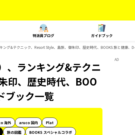
特派員ブログ
ガイドブック
グ&テクニック、Resort Style、島旅、御朱印、歴史時代、BOOKS 旅と健康、D
AD
内）、ランキング&テクニ
、御朱印、歴史時代、BOO
イドブック一覧
co 海外
aruco 国内
Plat
旅の図鑑
BOOKS スペシャルコラボ