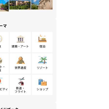
ーマ
食
建築・アート
宿泊
ト・
世界遺産
リゾート
戦
鉄道・
ビティ
ショップ
フライト