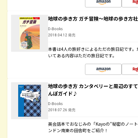
地球の歩き方 ガチ冒険～地球の歩き方
D-Books
2018.04.12 発売
本書は4人の旅好きによるただの旅日記です。
いてある内容はただの旅日記です。
地球の歩き方 カンタベリーと周辺のす
んぽガイド♪
D-Books
2018.07.26 発売
英会話本でおなじみの「Kayoの“秘密のノー
ンドン南東の田舎町をご紹介！