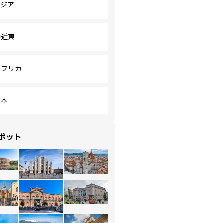
アジア
中近東
アフリカ
日本
ポット