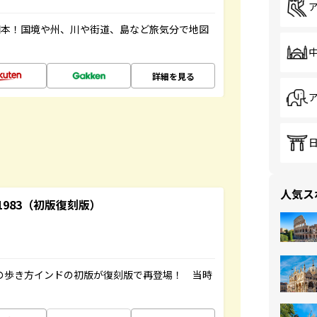
図本！国境や州、川や街道、島など旅気分で地図
詳細を見る
人気ス
-1983（初版復刻版）
球の歩き方インドの初版が復刻版で再登場！ 当時