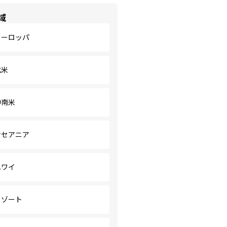
域
ヨーロッパ
北米
中南米
オセアニア
ハワイ
リゾート