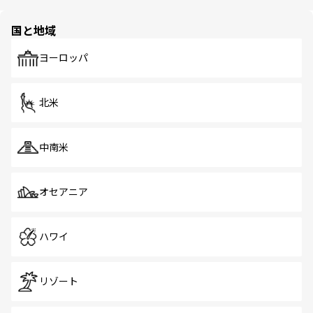
ほしい。
ほしい。
園や自然保護区など、自然が調和した近代的な景観と文化
の多様性あふれるカラフルな町は、どこを歩いても新しい
国と地域
発見がある。さらに、治安のよさや充実した公共交通機関
も、旅行者にとっては魅力的なポイント。グルメも豊富
で、ホーカーズは地元の風情を楽しめる外せないスポット
ヨーロッパ
だ。訪れる人を飽きさせないシンガポールで、多様な魅力
を体感しよう。 なお、新着のシンガポール情報は
コンテン
ツ一覧
を参照してほしい。
北米
中南米
オセアニア
ハワイ
リゾート