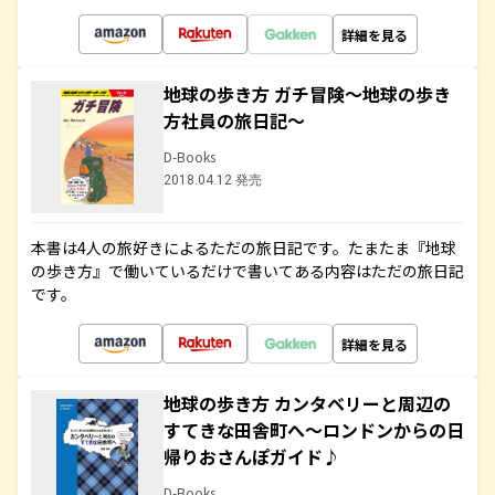
詳細を見る
地球の歩き方 ガチ冒険～地球の歩き
方社員の旅日記～
D-Books
2018.04.12 発売
本書は4人の旅好きによるただの旅日記です。たまたま『地球
の歩き方』で働いているだけで書いてある内容はただの旅日記
です。
詳細を見る
地球の歩き方 カンタベリーと周辺の
すてきな田舎町へ～ロンドンからの日
帰りおさんぽガイド♪
D-Books