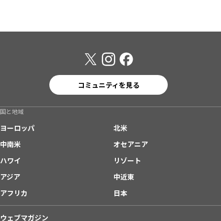
コミュニティを見る
国と地域
ヨーロッパ
北米
中南米
オセアニア
ハワイ
リゾート
アジア
中近東
アフリカ
日本
ウェブマガジン