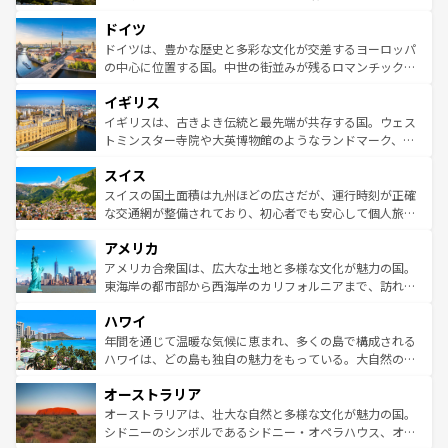
アートに溢れた街角から、地方では古代ローマ遺跡や中世
といった象徴的なスポットから、田舎町の古風な美しさま
ドイツ
の城塞都市、穏やかなビーチリゾートまで多彩な表情を見
で、幅広い魅力が詰まっている。華麗な宮殿、歴史的な大
せる。地方によって風土や気候が異なるスペインはその個
聖堂、美しいビーチ、そして豊かな自然が、訪れる者を心
ドイツは、豊かな歴史と多彩な文化が交差するヨーロッパ
性で訪れる人を魅了する。 なお、新着のスペイン情報は
コ
から魅了する。また、フランスは美食の国としても知ら
の中心に位置する国。中世の街並みが残るロマンチック街
ンテンツ一覧
を参照してほしい。
れ、フランス料理はユネスコ無形文化遺産にも登録されて
道から、未来を先取りするようなモダンな都市まで多様な
イギリス
いる。シャンパンの発祥地であるランス、プロヴァンスの
顔を持つこの国は、どこを歩いても飽きることがない。ベ
香り高いラベンダー畑など、多彩な楽しみ方が可能だ。さ
ルリンの文化的活気、バイエルン州のアルプスの絶景、そ
イギリスは、古きよき伝統と最先端が共存する国。ウェス
らに、パリ以外の地域にも魅力が溢れており、どの街角に
してライン川沿いのワイン畑といった風景は必見。ビール
トミンスター寺院や大英博物館のようなランドマーク、歴
も豊かな歴史と文化が息づいている。パリ以外の個性あふ
とソーセージを味わいながら地元の人と過ごす楽しい時間
史ある大学都市、美しい丘陵地帯や牧歌的な風景など、エ
れる地方に足を運ぶとそれぞれで全く異なる文化を体験で
スイス
は、お酒好きな人にはぜひ体験してほしい。 なお、新着の
リアごとに異なる魅力がある。また、優雅なアフタヌーン
きるだろう。 なお、新着のフランス情報は
コンテンツ一覧
ドイツ情報は
コンテンツ一覧
を参照してほしい。
ティー、ビール好きにはたまらない英国パブ、サッカー観
スイスの国土面積は九州ほどの広さだが、運行時刻が正確
を参照してほしい。
戦など、本場だからこそできる体験も豊富。イギリスを旅
な交通網が整備されており、初心者でも安心して個人旅行
して楽しみつくそう。 なお、新着のイギリス情報は
コンテ
を楽しめる。日本同様に時刻表どおりの旅が可能だ。中世
アメリカ
ンツ一覧
を参照してほしい。
の建物がそのまま残る町や、スイスならではのユニークな
博物館もあり、アルプス観光だけでなく町歩きも満喫する
アメリカ合衆国は、広大な土地と多様な文化が魅力の国。
ことができる。国民の所得が高いため物価も高いが、旅行
東海岸の都市部から西海岸のカリフォルニアまで、訪れる
者向けの交通パス提供のサービスもあり、うまく活用すれ
場所ごとに異なる風景と体験が待っている。ニューヨーク
ハワイ
ば市内交通費無料で観光を楽しむこともできる。 なお、新
のような巨大都市は、観光、ショッピング、エンターテイ
着のスイス情報は
コンテンツ一覧
を参照してほしい。
ンメントが詰まった刺激的なスポットだ。一方、アメリカ
年間を通じて温暖な気候に恵まれ、多くの島で構成される
西部には大自然が広がり、グランドキャニオンやイエロー
ハワイは、どの島も独自の魅力をもっている。大自然の神
ストーン国立公園といった絶景が堪能できる。さらに、南
秘を感じたいなら、火山が生み出した壮大な景観を誇るハ
オーストラリア
部のニューオーリンズでは、音楽と美食が融合した独特の
ワイ島は見逃せない。また、定番の観光地といえばオアフ
文化が魅力。旅行者はアメリカの各地域で異なる魅力を楽
島だが、静かな自然を求めるならマウイ島やカウアイ島が
オーストラリアは、壮大な自然と多様な文化が魅力の国。
しみながら、その多様性と豊かな歴史を感じることができ
おすすめ。エメラルドグリーンに輝く海をはじめ、豊かな
シドニーのシンボルであるシドニー・オペラハウス、オー
るだろう。車でのロードトリップや列車の旅も、アメリカ