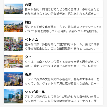
文化や歴史が息づいている。「アロハスピリット」と呼ば
ストラリア東海岸北部に広がる大サンゴ礁地帯グレートバ
ならではの贅沢な旅のスタイルだ。 なお、新着のアメリカ
台湾
れるおもてなしの心で訪れる人々を迎えてくれるハワイの
リアリーフや大陸中央部にそびえるウルル（エアーズロッ
情報は
コンテンツ一覧
を参照してほしい。
人々、おいしいローカルフードやハワイアンミュージッ
ク）、タスマニアの美しい原生林やケアンズの熱帯雨林な
日本から約４時間ほどでたどり着く台湾は、多彩な文化と
ク、伝統的なフラダンスなど、すべてがハワイの魅力を彩
ど、見どころがたくさん。また、カフェやワイン、オージ
自然が織りなす魅力的な観光地。活気あふれる大都市の台
っている。訪れるたびに新しい発見と感動が待っているハ
ービーフなどの食文化も豊かで、美味しいものであふれて
北やノスタルジックな町並みが人気な九份（ジォウフェ
ワイを、存分に味わってほしい。 なお、新着のハワイ情報
韓国
いる。アクティビティも充実しており、サーフィンやダイ
ン）、静ひつな山岳地帯である台湾東部など、都市の喧騒
は
コンテンツ一覧
を参照してほしい。
ビング、ハイキングなど、アウトドア好きにはたまらな
と山間の静けさが共存しており、訪れる人に新しい発見と
歴史ある王朝文化が残る一方で、最先端のファッションやK
い。オーストラリアの多彩な魅力を存分に味わいつくそ
驚きをもたらしてくれる。また、奥深い台湾の食文化も魅
-POPで世界を席巻している韓国。首都ソウルの宮殿や伝統
う。 なお、新着のオーストラリア情報は
コンテンツ一覧
を
力で、夜市などの屋台グルメから高級料理、ヘルシーで美
家屋が並ぶエリアでは韓国の歴史と文化に浸ることがで
参照してほしい。
ベトナム
容にもいいと評判のスイーツなど、バラエティ豊かな料理
き、地方に足を延ばせば四季折々の自然美を楽しむことが
が味わえる。 なお、新着の台湾情報は
コンテンツ一覧
を参
できる。そして、キムチや焼肉、絶品のストリートフード
豊かな自然と多様な文化が魅力的なベトナム。南北に細長
照してほしい。
まで、さまざまな韓国料理が待っている。夜には、韓国な
く伸びる国土には、広大な田園風景や青々とした山々、世
らではのナイトライフも堪能できる。あたたかいホスピタ
界遺産に登録された壮大な自然景観が点在し、都市部では
タイ
リティに包まれながら、韓国の多彩な魅力を心ゆくまで味
急速な発展と共に伝統が息づく。ハノイの古い町並みやホ
わってみてほしい。 なお、新着の韓国情報は
コンテンツ一
ーチミン市のフランス統治時代の建物も、独特の雰囲気を
タイは、東南アジアに位置する豊かな自然と歴史が息づく
覧
を参照してほしい。
醸し出している。また、バラエティの豊かさとおいしさで
国だ。首都バンコクは高層ビルが立ち並ぶ一方、伝統的な
世界中の食通を魅了してやまないベトナム料理も魅力のひ
寺院や市場がいたるところに点在し、古きよき文化と現代
香港
とつ。フォーやバインミー、ベトナムコーヒーなどは、ぜ
の活気が交差している。北部ではチェンマイなどの山岳地
ひ現地で味わいたい。どの地域を訪れてもあたたかい人々
帯で自然と触れ合い、南部ではプーケットやクラビの美し
アジアと西洋の文化が交わる香港は、特有のエネルギーを
が旅行者を迎えてくれるので、きっと忘れられない旅にな
いビーチでリゾート気分を楽しむことができる。タイ料理
もっている。ヴィクトリア湾に広がる壮大な景色、近未来
るはずだ。 なお、新着のベトナム情報は
コンテンツ一覧
を
は世界的に有名で、屋台から高級レストランまで味覚を刺
的なアートスポット、そして歴史と現代が融合した町並
参照してほしい。
シンガポール
激する。気候は一年中温暖で、どの季節にも異なる楽しみ
み、どこを訪れても感動するはず。観光スポットが密集し
が待っている。親しみやすいタイの人々、仏教を中心とし
ており、効率よく見どころを回れるのも魅力。息をのむよ
アジアの交差点として多文化が融合した独自の魅力を放つ
た文化、そして多様な観光資源が、訪れる旅人を魅了し続
うな絶景から文化的な体験まで、香港を存分に楽しみ尽く
シンガポール。未来的な建築物が並ぶマリーナベイ、歴史
ける。 なお、新着のタイ情報は
コンテンツ一覧
を参照して
そう。 なお、新着の香港情報は
コンテンツ一覧
を参照して
と伝統を感じられるエスニックタウン、多数の緑豊かな公