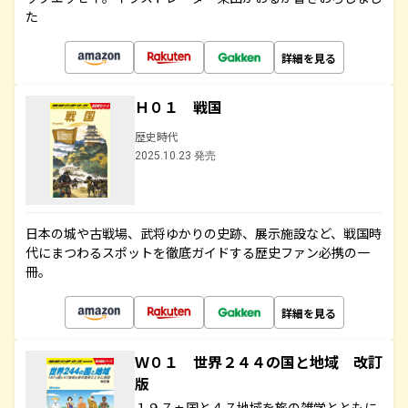
た
詳細を見る
Ｈ０１ 戦国
歴史時代
2025.10.23 発売
日本の城や古戦場、武将ゆかりの史跡、展示施設など、戦国時
代にまつわるスポットを徹底ガイドする歴史ファン必携の一
冊。
詳細を見る
Ｗ０１ 世界２４４の国と地域 改訂
版
１９７ヵ国と４７地域を旅の雑学とともに