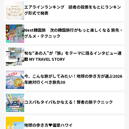
エアラインランキング 読者の投票をもとにランキン
グ形式で発表
Next韓国旅 次の韓国旅行がもっと楽しくなる 旅先・
グルメ・テクニック
旬な“あの人”が「旅」をテーマに語るインタビュー連
載 MY TRAVEL STORY
今、こんな旅がしてみたい！地球の歩き方が選ぶ2026
年絶対行くべき旅先30
コスパもタイパもかなえる！賢者の旅テクニック
地球の歩き方♥偏愛ハワイ