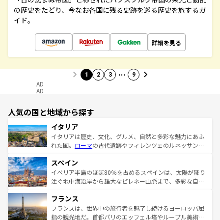
の歴史をたどり、今なお各国に残る史跡を巡る歴史を旅するガ
イド。
詳細を見る
…
1
2
3
9
AD
AD
人気の国と地域から探す
イタリア
イタリアは歴史、文化、グルメ、自然と多彩な魅力にあふ
れた国。
ローマ
の古代遺跡やフィレンツェのルネッサンス
美術、ヴェネツィアの運河など、歴史あるスポットはもち
スペイン
ろん、トスカーナの美しい田園風景やアマルフィ海岸の絶
景など、自然景観も見逃せない。観光の合間には、本場の
イベリア半島のほぼ80％を占めるスペインは、太陽が降り
ピザやパスタなど、絶品のイタリア料理を堪能することも
注ぐ地中海沿岸から雄大なピレネー山脈まで、多彩な自然
できる。朝目覚めてから夜眠るまで、すべての瞬間を楽し
と文化が詰まったヨーロッパ屈指の旅行先だ。多様な地域
フランス
ませてくれるイタリアで、忘れられない旅をしてみよう！
文化が根付くこの国では、情熱的なフラメンコ、熱気あふ
なお、新着のイタリア情報は
コンテンツ一覧
を参照してほ
れる闘牛、そして美味しいタパスが生活の一部となってい
フランスは、世界中の旅行者を魅了し続けるヨーロッパ屈
しい。
る。首都マドリードの洗練された雰囲気や、バルセロナの
指の観光地だ。首都パリのエッフェル塔やルーブル美術館