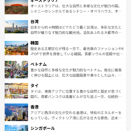
オーストラリア
ワイ島は見逃せない。また、定番の観光地といえばオアフ
文化が魅力。旅行者はアメリカの各地域で異なる魅力を楽
島だが、静かな自然を求めるならマウイ島やカウアイ島が
オーストラリアは、壮大な自然と多様な文化が魅力の国。
しみながら、その多様性と豊かな歴史を感じることができ
おすすめ。エメラルドグリーンに輝く海をはじめ、豊かな
シドニーのシンボルであるシドニー・オペラハウス、オー
るだろう。車でのロードトリップや列車の旅も、アメリカ
文化や歴史が息づいている。「アロハスピリット」と呼ば
ストラリア東海岸北部に広がる大サンゴ礁地帯グレートバ
ならではの贅沢な旅のスタイルだ。 なお、新着のアメリカ
台湾
れるおもてなしの心で訪れる人々を迎えてくれるハワイの
リアリーフや大陸中央部にそびえるウルル（エアーズロッ
情報は
コンテンツ一覧
を参照してほしい。
人々、おいしいローカルフードやハワイアンミュージッ
ク）、タスマニアの美しい原生林やケアンズの熱帯雨林な
日本から約４時間ほどでたどり着く台湾は、多彩な文化と
ク、伝統的なフラダンスなど、すべてがハワイの魅力を彩
ど、見どころがたくさん。また、カフェやワイン、オージ
自然が織りなす魅力的な観光地。活気あふれる大都市の台
っている。訪れるたびに新しい発見と感動が待っているハ
ービーフなどの食文化も豊かで、美味しいものであふれて
北やノスタルジックな町並みが人気な九份（ジォウフェ
ワイを、存分に味わってほしい。 なお、新着のハワイ情報
韓国
いる。アクティビティも充実しており、サーフィンやダイ
ン）、静ひつな山岳地帯である台湾東部など、都市の喧騒
は
コンテンツ一覧
を参照してほしい。
ビング、ハイキングなど、アウトドア好きにはたまらな
と山間の静けさが共存しており、訪れる人に新しい発見と
歴史ある王朝文化が残る一方で、最先端のファッションやK
い。オーストラリアの多彩な魅力を存分に味わいつくそ
驚きをもたらしてくれる。また、奥深い台湾の食文化も魅
-POPで世界を席巻している韓国。首都ソウルの宮殿や伝統
う。 なお、新着のオーストラリア情報は
コンテンツ一覧
を
力で、夜市などの屋台グルメから高級料理、ヘルシーで美
家屋が並ぶエリアでは韓国の歴史と文化に浸ることがで
参照してほしい。
ベトナム
容にもいいと評判のスイーツなど、バラエティ豊かな料理
き、地方に足を延ばせば四季折々の自然美を楽しむことが
が味わえる。 なお、新着の台湾情報は
コンテンツ一覧
を参
できる。そして、キムチや焼肉、絶品のストリートフード
豊かな自然と多様な文化が魅力的なベトナム。南北に細長
照してほしい。
まで、さまざまな韓国料理が待っている。夜には、韓国な
く伸びる国土には、広大な田園風景や青々とした山々、世
らではのナイトライフも堪能できる。あたたかいホスピタ
界遺産に登録された壮大な自然景観が点在し、都市部では
タイ
リティに包まれながら、韓国の多彩な魅力を心ゆくまで味
急速な発展と共に伝統が息づく。ハノイの古い町並みやホ
わってみてほしい。 なお、新着の韓国情報は
コンテンツ一
ーチミン市のフランス統治時代の建物も、独特の雰囲気を
タイは、東南アジアに位置する豊かな自然と歴史が息づく
覧
を参照してほしい。
醸し出している。また、バラエティの豊かさとおいしさで
国だ。首都バンコクは高層ビルが立ち並ぶ一方、伝統的な
世界中の食通を魅了してやまないベトナム料理も魅力のひ
寺院や市場がいたるところに点在し、古きよき文化と現代
香港
とつ。フォーやバインミー、ベトナムコーヒーなどは、ぜ
の活気が交差している。北部ではチェンマイなどの山岳地
ひ現地で味わいたい。どの地域を訪れてもあたたかい人々
帯で自然と触れ合い、南部ではプーケットやクラビの美し
アジアと西洋の文化が交わる香港は、特有のエネルギーを
が旅行者を迎えてくれるので、きっと忘れられない旅にな
いビーチでリゾート気分を楽しむことができる。タイ料理
もっている。ヴィクトリア湾に広がる壮大な景色、近未来
るはずだ。 なお、新着のベトナム情報は
コンテンツ一覧
を
は世界的に有名で、屋台から高級レストランまで味覚を刺
的なアートスポット、そして歴史と現代が融合した町並
参照してほしい。
シンガポール
激する。気候は一年中温暖で、どの季節にも異なる楽しみ
み、どこを訪れても感動するはず。観光スポットが密集し