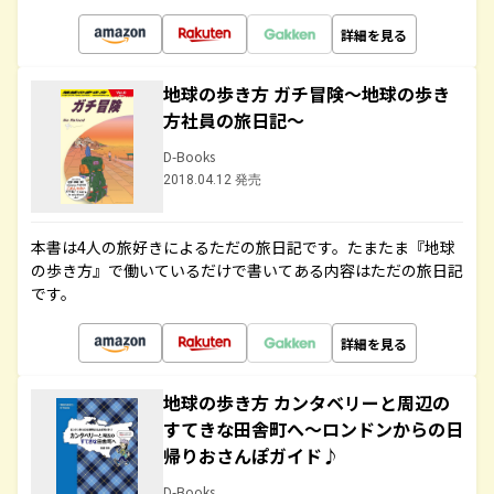
詳細を見る
地球の歩き方 ガチ冒険～地球の歩き
方社員の旅日記～
D-Books
2018.04.12 発売
本書は4人の旅好きによるただの旅日記です。たまたま『地球
の歩き方』で働いているだけで書いてある内容はただの旅日記
です。
詳細を見る
地球の歩き方 カンタベリーと周辺の
すてきな田舎町へ～ロンドンからの日
帰りおさんぽガイド♪
D-Books