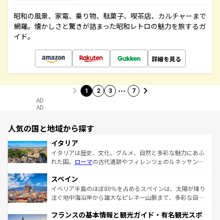
昭和の風景、家電、乗り物、駄菓子、喫茶店、カルチャーまで
網羅。懐かしさと驚きが詰まった昭和レトロの魅力を旅するガ
イド。
詳細を見る
…
1
2
3
7
AD
AD
人気の国と地域から探す
イタリア
イタリアは歴史、文化、グルメ、自然と多彩な魅力にあふ
れた国。
ローマ
の古代遺跡やフィレンツェのルネッサンス
美術、ヴェネツィアの運河など、歴史あるスポットはもち
スペイン
ろん、トスカーナの美しい田園風景やアマルフィ海岸の絶
景など、自然景観も見逃せない。観光の合間には、本場の
イベリア半島のほぼ80％を占めるスペインは、太陽が降り
ピザやパスタなど、絶品のイタリア料理を堪能することも
注ぐ地中海沿岸から雄大なピレネー山脈まで、多彩な自然
できる。朝目覚めてから夜眠るまで、すべての瞬間を楽し
と文化が詰まったヨーロッパ屈指の旅行先だ。多様な地域
フランスの基本情報と観光ガイド・有名観光スポ
ませてくれるイタリアで、忘れられない旅をしてみよう！
文化が根付くこの国では、情熱的なフラメンコ、熱気あふ