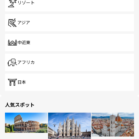
リゾート
アジア
中近東
アフリカ
日本
人気スポット