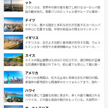
なお、新着のイタリア情報は
コンテンツ一覧
を参照してほ
れる闘牛、そして美味しいタパスが生活の一部となってい
ット
しい。
る。首都マドリードの洗練された雰囲気や、バルセロナの
フランスは、世界中の旅行者を魅了し続けるヨーロッパ屈
アートに溢れた街角から、地方では古代ローマ遺跡や中世
指の観光地だ。首都パリのエッフェル塔やルーブル美術館
の城塞都市、穏やかなビーチリゾートまで多彩な表情を見
といった象徴的なスポットから、田舎町の古風な美しさま
せる。地方によって風土や気候が異なるスペインはその個
ドイツ
で、幅広い魅力が詰まっている。華麗な宮殿、歴史的な大
性で訪れる人を魅了する。 なお、新着のスペイン情報は
コ
聖堂、美しいビーチ、そして豊かな自然が、訪れる者を心
ドイツは、豊かな歴史と多彩な文化が交差するヨーロッパ
ンテンツ一覧
を参照してほしい。
から魅了する。また、フランスは美食の国としても知ら
の中心に位置する国。中世の街並みが残るロマンチック街
れ、フランス料理はユネスコ無形文化遺産にも登録されて
道から、未来を先取りするようなモダンな都市まで多様な
イギリス
いる。シャンパンの発祥地であるランス、プロヴァンスの
顔を持つこの国は、どこを歩いても飽きることがない。ベ
香り高いラベンダー畑など、多彩な楽しみ方が可能だ。さ
ルリンの文化的活気、バイエルン州のアルプスの絶景、そ
イギリスは、古きよき伝統と最先端が共存する国。ウェス
らに、パリ以外の地域にも魅力が溢れており、どの街角に
してライン川沿いのワイン畑といった風景は必見。ビール
トミンスター寺院や大英博物館のようなランドマーク、歴
も豊かな歴史と文化が息づいている。パリ以外の個性あふ
とソーセージを味わいながら地元の人と過ごす楽しい時間
史ある大学都市、美しい丘陵地帯や牧歌的な風景など、エ
れる地方に足を運ぶとそれぞれで全く異なる文化を体験で
スイス
は、お酒好きな人にはぜひ体験してほしい。 なお、新着の
リアごとに異なる魅力がある。また、優雅なアフタヌーン
きるだろう。 なお、新着のフランス情報は
コンテンツ一覧
ドイツ情報は
コンテンツ一覧
を参照してほしい。
ティー、ビール好きにはたまらない英国パブ、サッカー観
スイスの国土面積は九州ほどの広さだが、運行時刻が正確
を参照してほしい。
戦など、本場だからこそできる体験も豊富。イギリスを旅
な交通網が整備されており、初心者でも安心して個人旅行
して楽しみつくそう。 なお、新着のイギリス情報は
コンテ
を楽しめる。日本同様に時刻表どおりの旅が可能だ。中世
アメリカ
ンツ一覧
を参照してほしい。
の建物がそのまま残る町や、スイスならではのユニークな
博物館もあり、アルプス観光だけでなく町歩きも満喫する
アメリカ合衆国は、広大な土地と多様な文化が魅力の国。
ことができる。国民の所得が高いため物価も高いが、旅行
東海岸の都市部から西海岸のカリフォルニアまで、訪れる
者向けの交通パス提供のサービスもあり、うまく活用すれ
場所ごとに異なる風景と体験が待っている。ニューヨーク
ハワイ
ば市内交通費無料で観光を楽しむこともできる。 なお、新
のような巨大都市は、観光、ショッピング、エンターテイ
着のスイス情報は
コンテンツ一覧
を参照してほしい。
ンメントが詰まった刺激的なスポットだ。一方、アメリカ
年間を通じて温暖な気候に恵まれ、多くの島で構成される
西部には大自然が広がり、グランドキャニオンやイエロー
ハワイは、どの島も独自の魅力をもっている。大自然の神
ストーン国立公園といった絶景が堪能できる。さらに、南
秘を感じたいなら、火山が生み出した壮大な景観を誇るハ
部のニューオーリンズでは、音楽と美食が融合した独特の