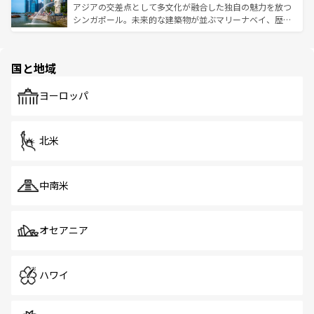
が待っている。親しみやすいタイの人々、仏教を中心とし
ており、効率よく見どころを回れるのも魅力。息をのむよ
アジアの交差点として多文化が融合した独自の魅力を放つ
た文化、そして多様な観光資源が、訪れる旅人を魅了し続
うな絶景から文化的な体験まで、香港を存分に楽しみ尽く
シンガポール。未来的な建築物が並ぶマリーナベイ、歴史
ける。 なお、新着のタイ情報は
コンテンツ一覧
を参照して
そう。 なお、新着の香港情報は
コンテンツ一覧
を参照して
と伝統を感じられるエスニックタウン、多数の緑豊かな公
ほしい。
ほしい。
園や自然保護区など、自然が調和した近代的な景観と文化
の多様性あふれるカラフルな町は、どこを歩いても新しい
国と地域
発見がある。さらに、治安のよさや充実した公共交通機関
も、旅行者にとっては魅力的なポイント。グルメも豊富
で、ホーカーズは地元の風情を楽しめる外せないスポット
ヨーロッパ
だ。訪れる人を飽きさせないシンガポールで、多様な魅力
を体感しよう。 なお、新着のシンガポール情報は
コンテン
ツ一覧
を参照してほしい。
北米
中南米
オセアニア
ハワイ