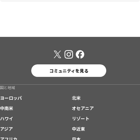
コミュニティを見る
国と地域
ヨーロッパ
北米
中南米
オセアニア
ハワイ
リゾート
アジア
中近東
アフリカ
日本