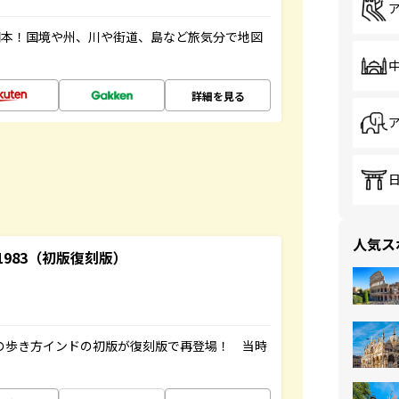
図本！国境や州、川や街道、島など旅気分で地図
詳細を見る
人気ス
-1983（初版復刻版）
球の歩き方インドの初版が復刻版で再登場！ 当時