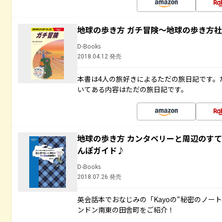
地球の歩き方 ガチ冒険～地球の歩き方
D-Books
2018.04.12 発売
本書は4人の旅好きによるただの旅日記です。
いてある内容はただの旅日記です。
地球の歩き方 カンタベリーと周辺のす
んぽガイド♪
D-Books
2018.07.26 発売
英会話本でおなじみの「Kayoの“秘密のノー
ンドン南東の田舎町をご紹介！