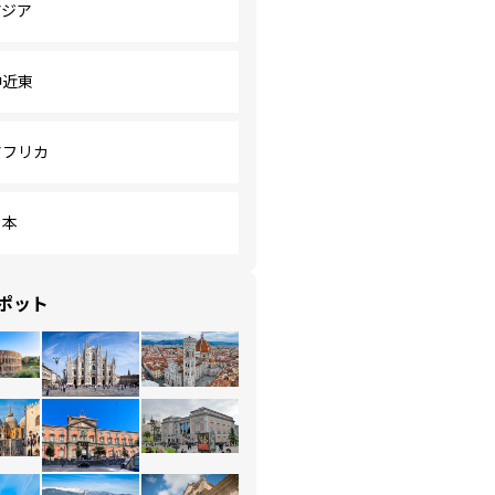
アジア
中近東
アフリカ
日本
ポット