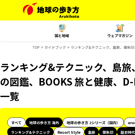
国と地域
ウェブマガジン
TOP
ガイドブック
ランキング&テクニック、島旅、御朱印、
ランキング&テクニック、島旅
の図鑑、BOOKS 旅と健康、D-
一覧
すべて
地球の歩き方 海外
地球の歩き方 Jシリーズ（国内）
aru
ランキング&テクニック
Resort Style
島旅
御朱印
歴史時代