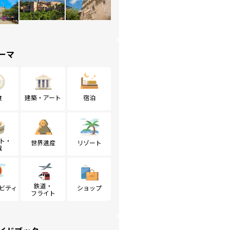
ーマ
食
建築・アート
宿泊
ト・
世界遺産
リゾート
戦
鉄道・
ビティ
ショップ
フライト