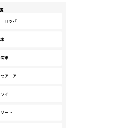
域
ヨーロッパ
北米
中南米
オセアニア
ハワイ
リゾート