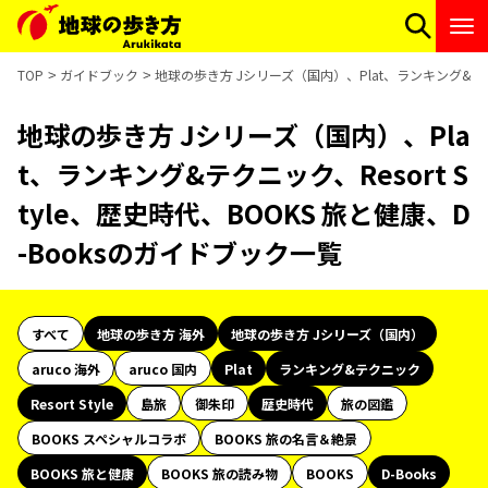
TOP
ガイドブック
地球の歩き方 Jシリーズ（国内）、Plat、ランキング&テクニ
地球の歩き方 Jシリーズ（国内）、Pla
t、ランキング&テクニック、Resort S
tyle、歴史時代、BOOKS 旅と健康、D
-Booksのガイドブック一覧
すべて
地球の歩き方 海外
地球の歩き方 Jシリーズ（国内）
aruco 海外
aruco 国内
Plat
ランキング&テクニック
Resort Style
島旅
御朱印
歴史時代
旅の図鑑
BOOKS スペシャルコラボ
BOOKS 旅の名言＆絶景
BOOKS 旅と健康
BOOKS 旅の読み物
BOOKS
D-Books