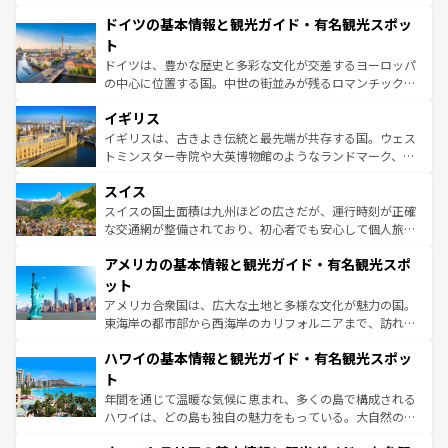
の城塞都市、穏やかなビーチリゾートまで多彩な表情を見
といった象徴的なスポットから、田舎町の古風な美しさま
せる。地方によって風土や気候が異なるスペインはその個
ドイツの基本情報と観光ガイド・有名観光スポッ
で、幅広い魅力が詰まっている。華麗な宮殿、歴史的な大
性で訪れる人を魅了する。 なお、新着のスペイン情報は
コ
聖堂、美しいビーチ、そして豊かな自然が、訪れる者を心
ト
ンテンツ一覧
を参照してほしい。
から魅了する。また、フランスは美食の国としても知ら
ドイツは、豊かな歴史と多彩な文化が交差するヨーロッパ
れ、フランス料理はユネスコ無形文化遺産にも登録されて
の中心に位置する国。中世の街並みが残るロマンチック街
いる。シャンパンの発祥地であるランス、プロヴァンスの
道から、未来を先取りするようなモダンな都市まで多様な
香り高いラベンダー畑など、多彩な楽しみ方が可能だ。さ
イギリス
顔を持つこの国は、どこを歩いても飽きることがない。ベ
らに、パリ以外の地域にも魅力が溢れており、どの街角に
ルリンの文化的活気、バイエルン州のアルプスの絶景、そ
イギリスは、古きよき伝統と最先端が共存する国。ウェス
も豊かな歴史と文化が息づいている。パリ以外の個性あふ
してライン川沿いのワイン畑といった風景は必見。ビール
トミンスター寺院や大英博物館のようなランドマーク、歴
れる地方に足を運ぶとそれぞれで全く異なる文化を体験で
とソーセージを味わいながら地元の人と過ごす楽しい時間
史ある大学都市、美しい丘陵地帯や牧歌的な風景など、エ
きるだろう。 なお、新着のフランス情報は
コンテンツ一覧
スイス
は、お酒好きな人にはぜひ体験してほしい。 なお、新着の
リアごとに異なる魅力がある。また、優雅なアフタヌーン
を参照してほしい。
ドイツ情報は
コンテンツ一覧
を参照してほしい。
ティー、ビール好きにはたまらない英国パブ、サッカー観
スイスの国土面積は九州ほどの広さだが、運行時刻が正確
戦など、本場だからこそできる体験も豊富。イギリスを旅
な交通網が整備されており、初心者でも安心して個人旅行
して楽しみつくそう。 なお、新着のイギリス情報は
コンテ
を楽しめる。日本同様に時刻表どおりの旅が可能だ。中世
アメリカの基本情報と観光ガイド・有名観光スポ
ンツ一覧
を参照してほしい。
の建物がそのまま残る町や、スイスならではのユニークな
博物館もあり、アルプス観光だけでなく町歩きも満喫する
ット
ことができる。国民の所得が高いため物価も高いが、旅行
アメリカ合衆国は、広大な土地と多様な文化が魅力の国。
者向けの交通パス提供のサービスもあり、うまく活用すれ
東海岸の都市部から西海岸のカリフォルニアまで、訪れる
ば市内交通費無料で観光を楽しむこともできる。 なお、新
場所ごとに異なる風景と体験が待っている。ニューヨーク
着のスイス情報は
コンテンツ一覧
を参照してほしい。
ハワイの基本情報と観光ガイド・有名観光スポッ
のような巨大都市は、観光、ショッピング、エンターテイ
ンメントが詰まった刺激的なスポットだ。一方、アメリカ
ト
西部には大自然が広がり、グランドキャニオンやイエロー
年間を通じて温暖な気候に恵まれ、多くの島で構成される
ストーン国立公園といった絶景が堪能できる。さらに、南
ハワイは、どの島も独自の魅力をもっている。大自然の神
部のニューオーリンズでは、音楽と美食が融合した独特の
秘を感じたいなら、火山が生み出した壮大な景観を誇るハ