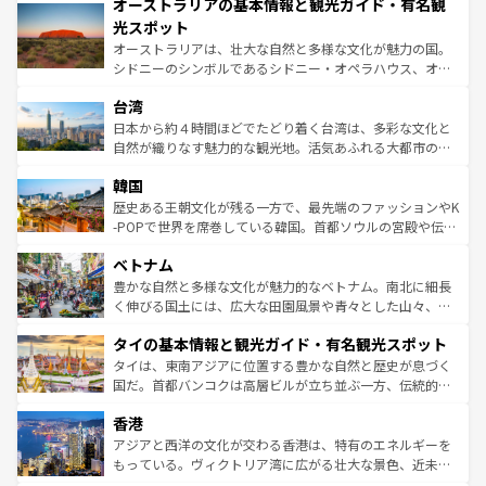
文化が魅力。旅行者はアメリカの各地域で異なる魅力を楽
オーストラリアの基本情報と観光ガイド・有名観
ワイ島は見逃せない。また、定番の観光地といえばオアフ
しみながら、その多様性と豊かな歴史を感じることができ
島だが、静かな自然を求めるならマウイ島やカウアイ島が
光スポット
るだろう。車でのロードトリップや列車の旅も、アメリカ
おすすめ。エメラルドグリーンに輝く海をはじめ、豊かな
オーストラリアは、壮大な自然と多様な文化が魅力の国。
ならではの贅沢な旅のスタイルだ。 なお、新着のアメリカ
文化や歴史が息づいている。「アロハスピリット」と呼ば
シドニーのシンボルであるシドニー・オペラハウス、オー
情報は
コンテンツ一覧
を参照してほしい。
れるおもてなしの心で訪れる人々を迎えてくれるハワイの
ストラリア東海岸北部に広がる大サンゴ礁地帯グレートバ
人々、おいしいローカルフードやハワイアンミュージッ
台湾
リアリーフや大陸中央部にそびえるウルル（エアーズロッ
ク、伝統的なフラダンスなど、すべてがハワイの魅力を彩
ク）、タスマニアの美しい原生林やケアンズの熱帯雨林な
日本から約４時間ほどでたどり着く台湾は、多彩な文化と
っている。訪れるたびに新しい発見と感動が待っているハ
ど、見どころがたくさん。また、カフェやワイン、オージ
自然が織りなす魅力的な観光地。活気あふれる大都市の台
ワイを、存分に味わってほしい。 なお、新着のハワイ情報
ービーフなどの食文化も豊かで、美味しいものであふれて
北やノスタルジックな町並みが人気な九份（ジォウフェ
は
コンテンツ一覧
を参照してほしい。
韓国
いる。アクティビティも充実しており、サーフィンやダイ
ン）、静ひつな山岳地帯である台湾東部など、都市の喧騒
ビング、ハイキングなど、アウトドア好きにはたまらな
と山間の静けさが共存しており、訪れる人に新しい発見と
歴史ある王朝文化が残る一方で、最先端のファッションやK
い。オーストラリアの多彩な魅力を存分に味わいつくそ
驚きをもたらしてくれる。また、奥深い台湾の食文化も魅
-POPで世界を席巻している韓国。首都ソウルの宮殿や伝統
う。 なお、新着のオーストラリア情報は
コンテンツ一覧
を
力で、夜市などの屋台グルメから高級料理、ヘルシーで美
家屋が並ぶエリアでは韓国の歴史と文化に浸ることがで
参照してほしい。
ベトナム
容にもいいと評判のスイーツなど、バラエティ豊かな料理
き、地方に足を延ばせば四季折々の自然美を楽しむことが
が味わえる。 なお、新着の台湾情報は
コンテンツ一覧
を参
できる。そして、キムチや焼肉、絶品のストリートフード
豊かな自然と多様な文化が魅力的なベトナム。南北に細長
照してほしい。
まで、さまざまな韓国料理が待っている。夜には、韓国な
く伸びる国土には、広大な田園風景や青々とした山々、世
らではのナイトライフも堪能できる。あたたかいホスピタ
界遺産に登録された壮大な自然景観が点在し、都市部では
タイの基本情報と観光ガイド・有名観光スポット
リティに包まれながら、韓国の多彩な魅力を心ゆくまで味
急速な発展と共に伝統が息づく。ハノイの古い町並みやホ
わってみてほしい。 なお、新着の韓国情報は
コンテンツ一
ーチミン市のフランス統治時代の建物も、独特の雰囲気を
タイは、東南アジアに位置する豊かな自然と歴史が息づく
覧
を参照してほしい。
醸し出している。また、バラエティの豊かさとおいしさで
国だ。首都バンコクは高層ビルが立ち並ぶ一方、伝統的な
世界中の食通を魅了してやまないベトナム料理も魅力のひ
寺院や市場がいたるところに点在し、古きよき文化と現代
香港
とつ。フォーやバインミー、ベトナムコーヒーなどは、ぜ
の活気が交差している。北部ではチェンマイなどの山岳地
ひ現地で味わいたい。どの地域を訪れてもあたたかい人々
帯で自然と触れ合い、南部ではプーケットやクラビの美し
アジアと西洋の文化が交わる香港は、特有のエネルギーを
が旅行者を迎えてくれるので、きっと忘れられない旅にな
いビーチでリゾート気分を楽しむことができる。タイ料理
もっている。ヴィクトリア湾に広がる壮大な景色、近未来
るはずだ。 なお、新着のベトナム情報は
コンテンツ一覧
を
は世界的に有名で、屋台から高級レストランまで味覚を刺
的なアートスポット、そして歴史と現代が融合した町並