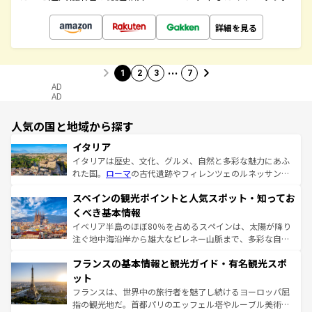
詳細を見る
…
1
2
3
7
AD
AD
人気の国と地域から探す
イタリア
イタリアは歴史、文化、グルメ、自然と多彩な魅力にあふ
れた国。
ローマ
の古代遺跡やフィレンツェのルネッサンス
美術、ヴェネツィアの運河など、歴史あるスポットはもち
スペインの観光ポイントと人気スポット・知ってお
ろん、トスカーナの美しい田園風景やアマルフィ海岸の絶
景など、自然景観も見逃せない。観光の合間には、本場の
くべき基本情報
ピザやパスタなど、絶品のイタリア料理を堪能することも
イベリア半島のほぼ80％を占めるスペインは、太陽が降り
できる。朝目覚めてから夜眠るまで、すべての瞬間を楽し
注ぐ地中海沿岸から雄大なピレネー山脈まで、多彩な自然
ませてくれるイタリアで、忘れられない旅をしてみよう！
と文化が詰まったヨーロッパ屈指の旅行先だ。多様な地域
なお、新着のイタリア情報は
コンテンツ一覧
を参照してほ
フランスの基本情報と観光ガイド・有名観光スポ
文化が根付くこの国では、情熱的なフラメンコ、熱気あふ
しい。
れる闘牛、そして美味しいタパスが生活の一部となってい
ット
る。首都マドリードの洗練された雰囲気や、バルセロナの
フランスは、世界中の旅行者を魅了し続けるヨーロッパ屈
アートに溢れた街角から、地方では古代ローマ遺跡や中世
指の観光地だ。首都パリのエッフェル塔やルーブル美術館