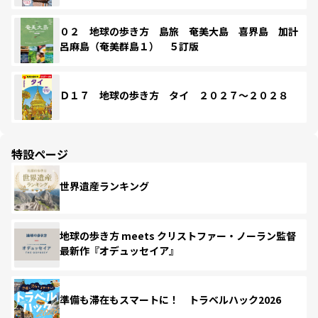
０２ 地球の歩き方 島旅 奄美大島 喜界島 加計
呂麻島（奄美群島１） ５訂版
Ｄ１７ 地球の歩き方 タイ ２０２７～２０２８
特設ページ
世界遺産ランキング
地球の歩き方 meets クリストファー・ノーラン監督
最新作『オデュッセイア』
準備も滞在もスマートに！ トラベルハック2026