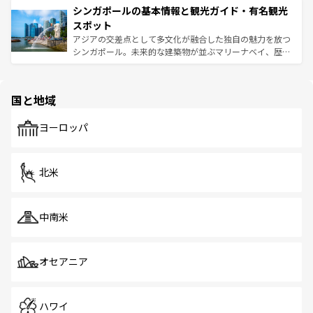
参照してほしい。
シンガポールの基本情報と観光ガイド・有名観光
激する。気候は一年中温暖で、どの季節にも異なる楽しみ
み、どこを訪れても感動するはず。観光スポットが密集し
が待っている。親しみやすいタイの人々、仏教を中心とし
ており、効率よく見どころを回れるのも魅力。息をのむよ
スポット
た文化、そして多様な観光資源が、訪れる旅人を魅了し続
うな絶景から文化的な体験まで、香港を存分に楽しみ尽く
アジアの交差点として多文化が融合した独自の魅力を放つ
ける。 なお、新着のタイ情報は
コンテンツ一覧
を参照して
そう。 なお、新着の香港情報は
コンテンツ一覧
を参照して
シンガポール。未来的な建築物が並ぶマリーナベイ、歴史
ほしい。
ほしい。
と伝統を感じられるエスニックタウン、多数の緑豊かな公
園や自然保護区など、自然が調和した近代的な景観と文化
の多様性あふれるカラフルな町は、どこを歩いても新しい
国と地域
発見がある。さらに、治安のよさや充実した公共交通機関
も、旅行者にとっては魅力的なポイント。グルメも豊富
で、ホーカーズは地元の風情を楽しめる外せないスポット
ヨーロッパ
だ。訪れる人を飽きさせないシンガポールで、多様な魅力
を体感しよう。 なお、新着のシンガポール情報は
コンテン
ツ一覧
を参照してほしい。
北米
中南米
オセアニア
ハワイ