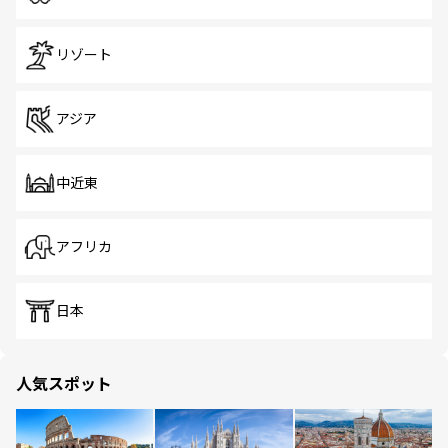
リゾート
アジア
中近東
アフリカ
日本
人気スポット