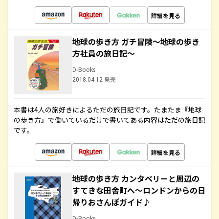
詳細を見る
地球の歩き方 ガチ冒険～地球の歩き
方社員の旅日記～
D-Books
2018.04.12 発売
本書は4人の旅好きによるただの旅日記です。たまたま『地球
の歩き方』で働いているだけで書いてある内容はただの旅日記
です。
詳細を見る
地球の歩き方 カンタベリーと周辺の
すてきな田舎町へ～ロンドンからの日
帰りおさんぽガイド♪
D-Books