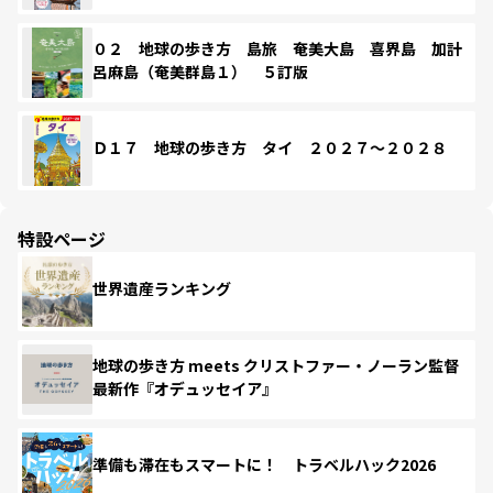
０２ 地球の歩き方 島旅 奄美大島 喜界島 加計
呂麻島（奄美群島１） ５訂版
Ｄ１７ 地球の歩き方 タイ ２０２７～２０２８
特設ページ
世界遺産ランキング
地球の歩き方 meets クリストファー・ノーラン監督
最新作『オデュッセイア』
準備も滞在もスマートに！ トラベルハック2026