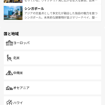
もっている。ヴィクトリア湾に広がる壮大な景色、近未来
るはずだ。 なお、新着のベトナム情報は
コンテンツ一覧
を
は世界的に有名で、屋台から高級レストランまで味覚を刺
的なアートスポット、そして歴史と現代が融合した町並
参照してほしい。
シンガポール
激する。気候は一年中温暖で、どの季節にも異なる楽しみ
み、どこを訪れても感動するはず。観光スポットが密集し
が待っている。親しみやすいタイの人々、仏教を中心とし
ており、効率よく見どころを回れるのも魅力。息をのむよ
アジアの交差点として多文化が融合した独自の魅力を放つ
た文化、そして多様な観光資源が、訪れる旅人を魅了し続
うな絶景から文化的な体験まで、香港を存分に楽しみ尽く
シンガポール。未来的な建築物が並ぶマリーナベイ、歴史
ける。 なお、新着のタイ情報は
コンテンツ一覧
を参照して
そう。 なお、新着の香港情報は
コンテンツ一覧
を参照して
と伝統を感じられるエスニックタウン、多数の緑豊かな公
ほしい。
ほしい。
園や自然保護区など、自然が調和した近代的な景観と文化
の多様性あふれるカラフルな町は、どこを歩いても新しい
国と地域
発見がある。さらに、治安のよさや充実した公共交通機関
も、旅行者にとっては魅力的なポイント。グルメも豊富
で、ホーカーズは地元の風情を楽しめる外せないスポット
ヨーロッパ
だ。訪れる人を飽きさせないシンガポールで、多様な魅力
を体感しよう。 なお、新着のシンガポール情報は
コンテン
ツ一覧
を参照してほしい。
北米
中南米
オセアニア
ハワイ