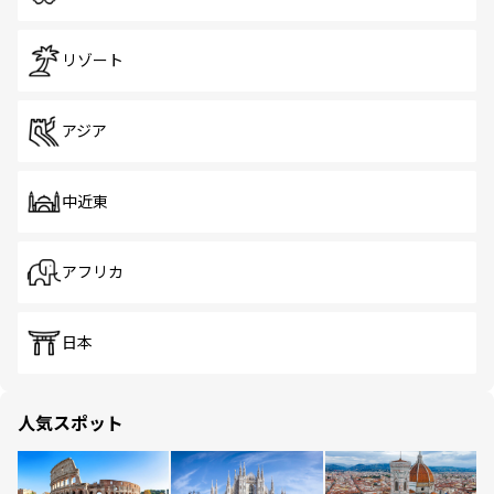
リゾート
アジア
中近東
アフリカ
日本
人気スポット