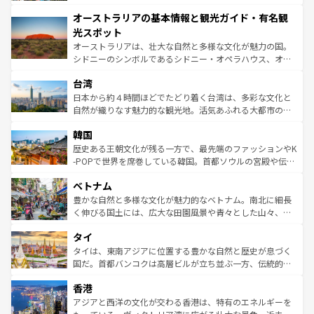
ストーン国立公園といった絶景が堪能できる。さらに、南
秘を感じたいなら、火山が生み出した壮大な景観を誇るハ
オーストラリアの基本情報と観光ガイド・有名観
部のニューオーリンズでは、音楽と美食が融合した独特の
ワイ島は見逃せない。また、定番の観光地といえばオアフ
文化が魅力。旅行者はアメリカの各地域で異なる魅力を楽
島だが、静かな自然を求めるならマウイ島やカウアイ島が
光スポット
しみながら、その多様性と豊かな歴史を感じることができ
おすすめ。エメラルドグリーンに輝く海をはじめ、豊かな
オーストラリアは、壮大な自然と多様な文化が魅力の国。
るだろう。車でのロードトリップや列車の旅も、アメリカ
文化や歴史が息づいている。「アロハスピリット」と呼ば
シドニーのシンボルであるシドニー・オペラハウス、オー
ならではの贅沢な旅のスタイルだ。 なお、新着のアメリカ
れるおもてなしの心で訪れる人々を迎えてくれるハワイの
ストラリア東海岸北部に広がる大サンゴ礁地帯グレートバ
情報は
コンテンツ一覧
を参照してほしい。
人々、おいしいローカルフードやハワイアンミュージッ
台湾
リアリーフや大陸中央部にそびえるウルル（エアーズロッ
ク、伝統的なフラダンスなど、すべてがハワイの魅力を彩
ク）、タスマニアの美しい原生林やケアンズの熱帯雨林な
日本から約４時間ほどでたどり着く台湾は、多彩な文化と
っている。訪れるたびに新しい発見と感動が待っているハ
ど、見どころがたくさん。また、カフェやワイン、オージ
自然が織りなす魅力的な観光地。活気あふれる大都市の台
ワイを、存分に味わってほしい。 なお、新着のハワイ情報
ービーフなどの食文化も豊かで、美味しいものであふれて
北やノスタルジックな町並みが人気な九份（ジォウフェ
は
コンテンツ一覧
を参照してほしい。
韓国
いる。アクティビティも充実しており、サーフィンやダイ
ン）、静ひつな山岳地帯である台湾東部など、都市の喧騒
ビング、ハイキングなど、アウトドア好きにはたまらな
と山間の静けさが共存しており、訪れる人に新しい発見と
歴史ある王朝文化が残る一方で、最先端のファッションやK
い。オーストラリアの多彩な魅力を存分に味わいつくそ
驚きをもたらしてくれる。また、奥深い台湾の食文化も魅
-POPで世界を席巻している韓国。首都ソウルの宮殿や伝統
う。 なお、新着のオーストラリア情報は
コンテンツ一覧
を
力で、夜市などの屋台グルメから高級料理、ヘルシーで美
家屋が並ぶエリアでは韓国の歴史と文化に浸ることがで
参照してほしい。
ベトナム
容にもいいと評判のスイーツなど、バラエティ豊かな料理
き、地方に足を延ばせば四季折々の自然美を楽しむことが
が味わえる。 なお、新着の台湾情報は
コンテンツ一覧
を参
できる。そして、キムチや焼肉、絶品のストリートフード
豊かな自然と多様な文化が魅力的なベトナム。南北に細長
照してほしい。
まで、さまざまな韓国料理が待っている。夜には、韓国な
く伸びる国土には、広大な田園風景や青々とした山々、世
らではのナイトライフも堪能できる。あたたかいホスピタ
界遺産に登録された壮大な自然景観が点在し、都市部では
タイ
リティに包まれながら、韓国の多彩な魅力を心ゆくまで味
急速な発展と共に伝統が息づく。ハノイの古い町並みやホ
わってみてほしい。 なお、新着の韓国情報は
コンテンツ一
ーチミン市のフランス統治時代の建物も、独特の雰囲気を
タイは、東南アジアに位置する豊かな自然と歴史が息づく
覧
を参照してほしい。
醸し出している。また、バラエティの豊かさとおいしさで
国だ。首都バンコクは高層ビルが立ち並ぶ一方、伝統的な
世界中の食通を魅了してやまないベトナム料理も魅力のひ
寺院や市場がいたるところに点在し、古きよき文化と現代
香港
とつ。フォーやバインミー、ベトナムコーヒーなどは、ぜ
の活気が交差している。北部ではチェンマイなどの山岳地
ひ現地で味わいたい。どの地域を訪れてもあたたかい人々
帯で自然と触れ合い、南部ではプーケットやクラビの美し
アジアと西洋の文化が交わる香港は、特有のエネルギーを
が旅行者を迎えてくれるので、きっと忘れられない旅にな
いビーチでリゾート気分を楽しむことができる。タイ料理