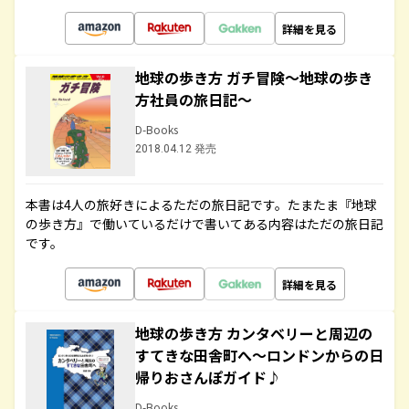
詳細を見る
地球の歩き方 ガチ冒険～地球の歩き
方社員の旅日記～
D-Books
2018.04.12 発売
本書は4人の旅好きによるただの旅日記です。たまたま『地球
の歩き方』で働いているだけで書いてある内容はただの旅日記
です。
詳細を見る
地球の歩き方 カンタベリーと周辺の
すてきな田舎町へ～ロンドンからの日
帰りおさんぽガイド♪
D-Books