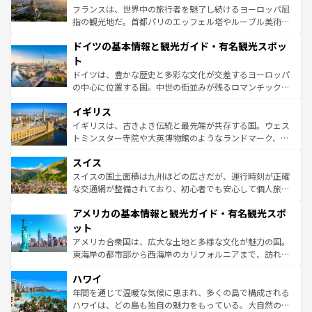
しい。
る。首都マドリードの洗練された雰囲気や、バルセロナの
フランスは、世界中の旅行者を魅了し続けるヨーロッパ屈
アートに溢れた街角から、地方では古代ローマ遺跡や中世
指の観光地だ。首都パリのエッフェル塔やルーブル美術館
の城塞都市、穏やかなビーチリゾートまで多彩な表情を見
といった象徴的なスポットから、田舎町の古風な美しさま
せる。地方によって風土や気候が異なるスペインはその個
ドイツの基本情報と観光ガイド・有名観光スポッ
で、幅広い魅力が詰まっている。華麗な宮殿、歴史的な大
性で訪れる人を魅了する。 なお、新着のスペイン情報は
コ
聖堂、美しいビーチ、そして豊かな自然が、訪れる者を心
ト
ンテンツ一覧
を参照してほしい。
から魅了する。また、フランスは美食の国としても知ら
ドイツは、豊かな歴史と多彩な文化が交差するヨーロッパ
れ、フランス料理はユネスコ無形文化遺産にも登録されて
の中心に位置する国。中世の街並みが残るロマンチック街
いる。シャンパンの発祥地であるランス、プロヴァンスの
道から、未来を先取りするようなモダンな都市まで多様な
香り高いラベンダー畑など、多彩な楽しみ方が可能だ。さ
イギリス
顔を持つこの国は、どこを歩いても飽きることがない。ベ
らに、パリ以外の地域にも魅力が溢れており、どの街角に
ルリンの文化的活気、バイエルン州のアルプスの絶景、そ
イギリスは、古きよき伝統と最先端が共存する国。ウェス
も豊かな歴史と文化が息づいている。パリ以外の個性あふ
してライン川沿いのワイン畑といった風景は必見。ビール
トミンスター寺院や大英博物館のようなランドマーク、歴
れる地方に足を運ぶとそれぞれで全く異なる文化を体験で
とソーセージを味わいながら地元の人と過ごす楽しい時間
史ある大学都市、美しい丘陵地帯や牧歌的な風景など、エ
きるだろう。 なお、新着のフランス情報は
コンテンツ一覧
スイス
は、お酒好きな人にはぜひ体験してほしい。 なお、新着の
リアごとに異なる魅力がある。また、優雅なアフタヌーン
を参照してほしい。
ドイツ情報は
コンテンツ一覧
を参照してほしい。
ティー、ビール好きにはたまらない英国パブ、サッカー観
スイスの国土面積は九州ほどの広さだが、運行時刻が正確
戦など、本場だからこそできる体験も豊富。イギリスを旅
な交通網が整備されており、初心者でも安心して個人旅行
して楽しみつくそう。 なお、新着のイギリス情報は
コンテ
を楽しめる。日本同様に時刻表どおりの旅が可能だ。中世
アメリカの基本情報と観光ガイド・有名観光スポ
ンツ一覧
を参照してほしい。
の建物がそのまま残る町や、スイスならではのユニークな
博物館もあり、アルプス観光だけでなく町歩きも満喫する
ット
ことができる。国民の所得が高いため物価も高いが、旅行
アメリカ合衆国は、広大な土地と多様な文化が魅力の国。
者向けの交通パス提供のサービスもあり、うまく活用すれ
東海岸の都市部から西海岸のカリフォルニアまで、訪れる
ば市内交通費無料で観光を楽しむこともできる。 なお、新
場所ごとに異なる風景と体験が待っている。ニューヨーク
着のスイス情報は
コンテンツ一覧
を参照してほしい。
ハワイ
のような巨大都市は、観光、ショッピング、エンターテイ
ンメントが詰まった刺激的なスポットだ。一方、アメリカ
年間を通じて温暖な気候に恵まれ、多くの島で構成される
西部には大自然が広がり、グランドキャニオンやイエロー
ハワイは、どの島も独自の魅力をもっている。大自然の神