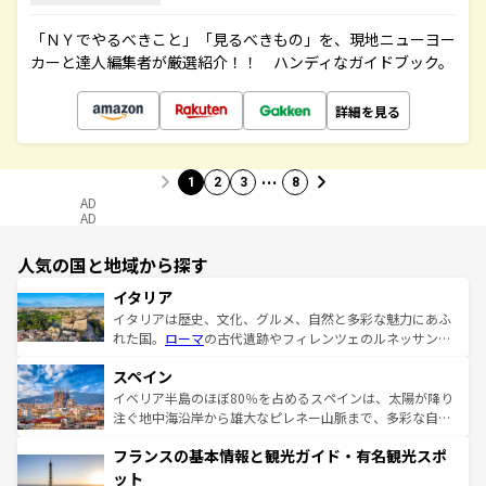
「ＮＹでやるべきこと」「見るべきもの」を、現地ニューヨー
カーと達人編集者が厳選紹介！！ ハンディなガイドブック。
詳細を見る
…
1
2
3
8
AD
AD
人気の国と地域から探す
イタリア
イタリアは歴史、文化、グルメ、自然と多彩な魅力にあふ
れた国。
ローマ
の古代遺跡やフィレンツェのルネッサンス
美術、ヴェネツィアの運河など、歴史あるスポットはもち
スペイン
ろん、トスカーナの美しい田園風景やアマルフィ海岸の絶
景など、自然景観も見逃せない。観光の合間には、本場の
イベリア半島のほぼ80％を占めるスペインは、太陽が降り
ピザやパスタなど、絶品のイタリア料理を堪能することも
注ぐ地中海沿岸から雄大なピレネー山脈まで、多彩な自然
できる。朝目覚めてから夜眠るまで、すべての瞬間を楽し
と文化が詰まったヨーロッパ屈指の旅行先だ。多様な地域
フランスの基本情報と観光ガイド・有名観光スポ
ませてくれるイタリアで、忘れられない旅をしてみよう！
文化が根付くこの国では、情熱的なフラメンコ、熱気あふ
なお、新着のイタリア情報は
コンテンツ一覧
を参照してほ
れる闘牛、そして美味しいタパスが生活の一部となってい
ット