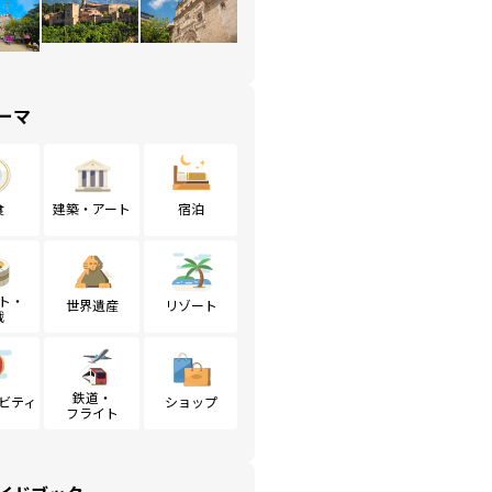
ーマ
食
建築・アート
宿泊
ト・
世界遺産
リゾート
戦
鉄道・
ビティ
ショップ
フライト