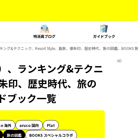
特派員ブログ
ガイドブック
ング&テクニック、Resort Style、島旅、御朱印、歴史時代、旅の図鑑、BOOK
AD
内）、ランキング&テクニ
旅、御朱印、歴史時代、旅の
イドブック一覧
co 海外
aruco 国内
Plat
旅の図鑑
BOOKS スペシャルコラボ