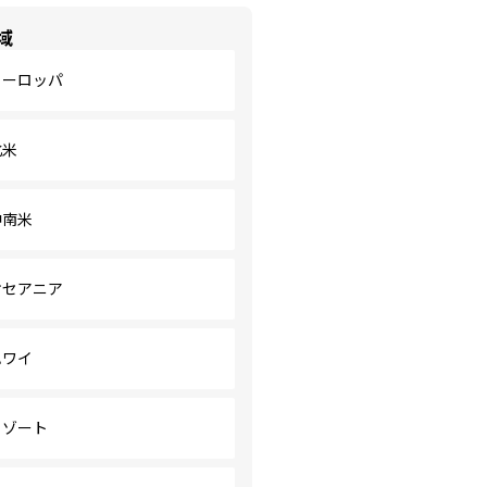
域
ヨーロッパ
北米
中南米
オセアニア
ハワイ
リゾート