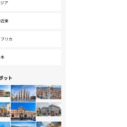
アジア
中近東
アフリカ
日本
ポット