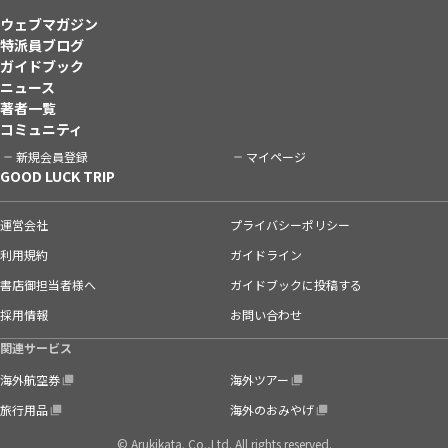
ウェブマガジン
特派員ブログ
ガイドブック
ニュース
著者一覧
コミュニティ
新規会員登録
マイページ
GOOD LUCK TRIP
運営会社
プライバシーポリシー
利用規約
ガイドライン
書店御担当者様へ
ガイドブックに投稿する
採用情報
お問い合わせ
関連サービス
海外航空券
海外ツアー
旅行用品
海外のおみやげ
© Arukikata. Co.,Ltd. All rights reserved.