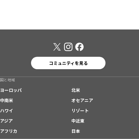
コミュニティを見る
国と地域
ヨーロッパ
北米
中南米
オセアニア
ハワイ
リゾート
アジア
中近東
アフリカ
日本