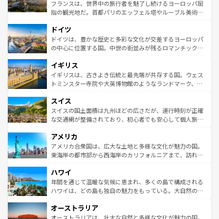
しい。
る。首都マドリードの洗練された雰囲気や、バルセロナの
フランスは、世界中の旅行者を魅了し続けるヨーロッパ屈
アートに溢れた街角から、地方では古代ローマ遺跡や中世
指の観光地だ。首都パリのエッフェル塔やルーブル美術館
の城塞都市、穏やかなビーチリゾートまで多彩な表情を見
といった象徴的なスポットから、田舎町の古風な美しさま
せる。地方によって風土や気候が異なるスペインはその個
ドイツ
で、幅広い魅力が詰まっている。華麗な宮殿、歴史的な大
性で訪れる人を魅了する。 なお、新着のスペイン情報は
コ
聖堂、美しいビーチ、そして豊かな自然が、訪れる者を心
ドイツは、豊かな歴史と多彩な文化が交差するヨーロッパ
ンテンツ一覧
を参照してほしい。
から魅了する。また、フランスは美食の国としても知ら
の中心に位置する国。中世の街並みが残るロマンチック街
れ、フランス料理はユネスコ無形文化遺産にも登録されて
道から、未来を先取りするようなモダンな都市まで多様な
イギリス
いる。シャンパンの発祥地であるランス、プロヴァンスの
顔を持つこの国は、どこを歩いても飽きることがない。ベ
香り高いラベンダー畑など、多彩な楽しみ方が可能だ。さ
ルリンの文化的活気、バイエルン州のアルプスの絶景、そ
イギリスは、古きよき伝統と最先端が共存する国。ウェス
らに、パリ以外の地域にも魅力が溢れており、どの街角に
してライン川沿いのワイン畑といった風景は必見。ビール
トミンスター寺院や大英博物館のようなランドマーク、歴
も豊かな歴史と文化が息づいている。パリ以外の個性あふ
とソーセージを味わいながら地元の人と過ごす楽しい時間
史ある大学都市、美しい丘陵地帯や牧歌的な風景など、エ
れる地方に足を運ぶとそれぞれで全く異なる文化を体験で
スイス
は、お酒好きな人にはぜひ体験してほしい。 なお、新着の
リアごとに異なる魅力がある。また、優雅なアフタヌーン
きるだろう。 なお、新着のフランス情報は
コンテンツ一覧
ドイツ情報は
コンテンツ一覧
を参照してほしい。
ティー、ビール好きにはたまらない英国パブ、サッカー観
スイスの国土面積は九州ほどの広さだが、運行時刻が正確
を参照してほしい。
戦など、本場だからこそできる体験も豊富。イギリスを旅
な交通網が整備されており、初心者でも安心して個人旅行
して楽しみつくそう。 なお、新着のイギリス情報は
コンテ
を楽しめる。日本同様に時刻表どおりの旅が可能だ。中世
アメリカ
ンツ一覧
を参照してほしい。
の建物がそのまま残る町や、スイスならではのユニークな
博物館もあり、アルプス観光だけでなく町歩きも満喫する
アメリカ合衆国は、広大な土地と多様な文化が魅力の国。
ことができる。国民の所得が高いため物価も高いが、旅行
東海岸の都市部から西海岸のカリフォルニアまで、訪れる
者向けの交通パス提供のサービスもあり、うまく活用すれ
場所ごとに異なる風景と体験が待っている。ニューヨーク
ハワイ
ば市内交通費無料で観光を楽しむこともできる。 なお、新
のような巨大都市は、観光、ショッピング、エンターテイ
着のスイス情報は
コンテンツ一覧
を参照してほしい。
ンメントが詰まった刺激的なスポットだ。一方、アメリカ
年間を通じて温暖な気候に恵まれ、多くの島で構成される
西部には大自然が広がり、グランドキャニオンやイエロー
ハワイは、どの島も独自の魅力をもっている。大自然の神
ストーン国立公園といった絶景が堪能できる。さらに、南
秘を感じたいなら、火山が生み出した壮大な景観を誇るハ
オーストラリア
部のニューオーリンズでは、音楽と美食が融合した独特の
ワイ島は見逃せない。また、定番の観光地といえばオアフ
文化が魅力。旅行者はアメリカの各地域で異なる魅力を楽
島だが、静かな自然を求めるならマウイ島やカウアイ島が
オーストラリアは、壮大な自然と多様な文化が魅力の国。