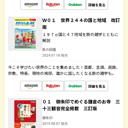
詳細を見る
Ｗ０１ 世界２４４の国と地域 改訂
版
１９７ヵ国と４７地域を旅の雑学とともに
解説
旅の図鑑
2024.07.18 発売
今こそ学びたい世界のことを集めました！首都、言語、民族、
宗教、特長、現地の挨拶、誰かに話したくなる旅の雑学も。
詳細を見る
０１ 御朱印でめぐる鎌倉のお寺 三
十三観音完全掲載 三訂版
御朱印
2019.08.07 発売