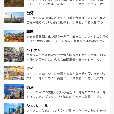
しみながら、その多様性と豊かな歴史を感じることができ
おすすめ。エメラルドグリーンに輝く海をはじめ、豊かな
シドニーのシンボルであるシドニー・オペラハウス、オー
るだろう。車でのロードトリップや列車の旅も、アメリカ
文化や歴史が息づいている。「アロハスピリット」と呼ば
ストラリア東海岸北部に広がる大サンゴ礁地帯グレートバ
ならではの贅沢な旅のスタイルだ。 なお、新着のアメリカ
台湾
れるおもてなしの心で訪れる人々を迎えてくれるハワイの
リアリーフや大陸中央部にそびえるウルル（エアーズロッ
情報は
コンテンツ一覧
を参照してほしい。
人々、おいしいローカルフードやハワイアンミュージッ
ク）、タスマニアの美しい原生林やケアンズの熱帯雨林な
日本から約４時間ほどでたどり着く台湾は、多彩な文化と
ク、伝統的なフラダンスなど、すべてがハワイの魅力を彩
ど、見どころがたくさん。また、カフェやワイン、オージ
自然が織りなす魅力的な観光地。活気あふれる大都市の台
っている。訪れるたびに新しい発見と感動が待っているハ
ービーフなどの食文化も豊かで、美味しいものであふれて
北やノスタルジックな町並みが人気な九份（ジォウフェ
ワイを、存分に味わってほしい。 なお、新着のハワイ情報
韓国
いる。アクティビティも充実しており、サーフィンやダイ
ン）、静ひつな山岳地帯である台湾東部など、都市の喧騒
は
コンテンツ一覧
を参照してほしい。
ビング、ハイキングなど、アウトドア好きにはたまらな
と山間の静けさが共存しており、訪れる人に新しい発見と
歴史ある王朝文化が残る一方で、最先端のファッションやK
い。オーストラリアの多彩な魅力を存分に味わいつくそ
驚きをもたらしてくれる。また、奥深い台湾の食文化も魅
-POPで世界を席巻している韓国。首都ソウルの宮殿や伝統
う。 なお、新着のオーストラリア情報は
コンテンツ一覧
を
力で、夜市などの屋台グルメから高級料理、ヘルシーで美
家屋が並ぶエリアでは韓国の歴史と文化に浸ることがで
参照してほしい。
ベトナム
容にもいいと評判のスイーツなど、バラエティ豊かな料理
き、地方に足を延ばせば四季折々の自然美を楽しむことが
が味わえる。 なお、新着の台湾情報は
コンテンツ一覧
を参
できる。そして、キムチや焼肉、絶品のストリートフード
豊かな自然と多様な文化が魅力的なベトナム。南北に細長
照してほしい。
まで、さまざまな韓国料理が待っている。夜には、韓国な
く伸びる国土には、広大な田園風景や青々とした山々、世
らではのナイトライフも堪能できる。あたたかいホスピタ
界遺産に登録された壮大な自然景観が点在し、都市部では
タイ
リティに包まれながら、韓国の多彩な魅力を心ゆくまで味
急速な発展と共に伝統が息づく。ハノイの古い町並みやホ
わってみてほしい。 なお、新着の韓国情報は
コンテンツ一
ーチミン市のフランス統治時代の建物も、独特の雰囲気を
タイは、東南アジアに位置する豊かな自然と歴史が息づく
覧
を参照してほしい。
醸し出している。また、バラエティの豊かさとおいしさで
国だ。首都バンコクは高層ビルが立ち並ぶ一方、伝統的な
世界中の食通を魅了してやまないベトナム料理も魅力のひ
寺院や市場がいたるところに点在し、古きよき文化と現代
香港
とつ。フォーやバインミー、ベトナムコーヒーなどは、ぜ
の活気が交差している。北部ではチェンマイなどの山岳地
ひ現地で味わいたい。どの地域を訪れてもあたたかい人々
帯で自然と触れ合い、南部ではプーケットやクラビの美し
アジアと西洋の文化が交わる香港は、特有のエネルギーを
が旅行者を迎えてくれるので、きっと忘れられない旅にな
いビーチでリゾート気分を楽しむことができる。タイ料理
もっている。ヴィクトリア湾に広がる壮大な景色、近未来
るはずだ。 なお、新着のベトナム情報は
コンテンツ一覧
を
は世界的に有名で、屋台から高級レストランまで味覚を刺
的なアートスポット、そして歴史と現代が融合した町並
参照してほしい。
シンガポール
激する。気候は一年中温暖で、どの季節にも異なる楽しみ
み、どこを訪れても感動するはず。観光スポットが密集し
が待っている。親しみやすいタイの人々、仏教を中心とし
ており、効率よく見どころを回れるのも魅力。息をのむよ
アジアの交差点として多文化が融合した独自の魅力を放つ