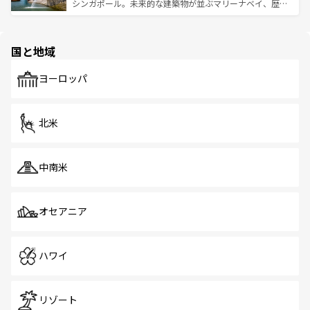
た文化、そして多様な観光資源が、訪れる旅人を魅了し続
うな絶景から文化的な体験まで、香港を存分に楽しみ尽く
シンガポール。未来的な建築物が並ぶマリーナベイ、歴史
ける。 なお、新着のタイ情報は
コンテンツ一覧
を参照して
そう。 なお、新着の香港情報は
コンテンツ一覧
を参照して
と伝統を感じられるエスニックタウン、多数の緑豊かな公
ほしい。
ほしい。
園や自然保護区など、自然が調和した近代的な景観と文化
の多様性あふれるカラフルな町は、どこを歩いても新しい
国と地域
発見がある。さらに、治安のよさや充実した公共交通機関
も、旅行者にとっては魅力的なポイント。グルメも豊富
で、ホーカーズは地元の風情を楽しめる外せないスポット
ヨーロッパ
だ。訪れる人を飽きさせないシンガポールで、多様な魅力
を体感しよう。 なお、新着のシンガポール情報は
コンテン
ツ一覧
を参照してほしい。
北米
中南米
オセアニア
ハワイ
リゾート