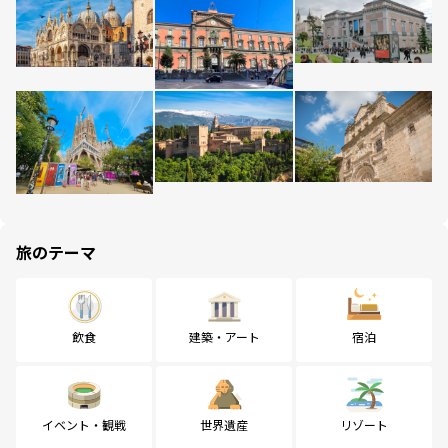
旅のテーマ
飲食
建築・アート
宿泊
イベント・観戦
世界遺産
リゾート