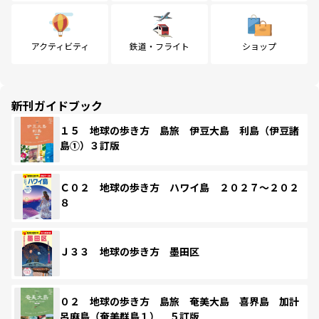
アクティビティ
鉄道・フライト
ショップ
新刊ガイドブック
１５ 地球の歩き方 島旅 伊豆大島 利島（伊豆諸
島①）３訂版
Ｃ０２ 地球の歩き方 ハワイ島 ２０２７～２０２
８
Ｊ３３ 地球の歩き方 墨田区
０２ 地球の歩き方 島旅 奄美大島 喜界島 加計
呂麻島（奄美群島１） ５訂版