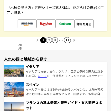
「地球の歩き方」図鑑シリーズ第３弾は、謎だらけの奇岩と巨
石の世界！
詳細を見る
…
1
2
3
11
AD
AD
人気の国と地域から探す
イタリア
イタリアは歴史、文化、グルメ、自然と多彩な魅力にあふ
れた国。
ローマ
の古代遺跡やフィレンツェのルネッサンス
美術、ヴェネツィアの運河など、歴史あるスポットはもち
スペイン
ろん、トスカーナの美しい田園風景やアマルフィ海岸の絶
景など、自然景観も見逃せない。観光の合間には、本場の
イベリア半島のほぼ80％を占めるスペインは、太陽が降り
ピザやパスタなど、絶品のイタリア料理を堪能することも
注ぐ地中海沿岸から雄大なピレネー山脈まで、多彩な自然
できる。朝目覚めてから夜眠るまで、すべての瞬間を楽し
と文化が詰まったヨーロッパ屈指の旅行先だ。多様な地域
フランスの基本情報と観光ガイド・有名観光スポ
ませてくれるイタリアで、忘れられない旅をしてみよう！
文化が根付くこの国では、情熱的なフラメンコ、熱気あふ
なお、新着のイタリア情報は
コンテンツ一覧
を参照してほ
れる闘牛、そして美味しいタパスが生活の一部となってい
ット