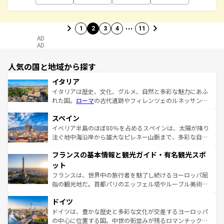
…
1
2
3
4
11
AD
AD
人気の国と地域から探す
イタリア
イタリアは歴史、文化、グルメ、自然と多彩な魅力にあふ
れた国。
ローマ
の古代遺跡やフィレンツェのルネッサンス
美術、ヴェネツィアの運河など、歴史あるスポットはもち
スペイン
ろん、トスカーナの美しい田園風景やアマルフィ海岸の絶
景など、自然景観も見逃せない。観光の合間には、本場の
イベリア半島のほぼ80％を占めるスペインは、太陽が降り
ピザやパスタなど、絶品のイタリア料理を堪能することも
注ぐ地中海沿岸から雄大なピレネー山脈まで、多彩な自然
できる。朝目覚めてから夜眠るまで、すべての瞬間を楽し
と文化が詰まったヨーロッパ屈指の旅行先だ。多様な地域
フランスの基本情報と観光ガイド・有名観光スポ
ませてくれるイタリアで、忘れられない旅をしてみよう！
文化が根付くこの国では、情熱的なフラメンコ、熱気あふ
なお、新着のイタリア情報は
コンテンツ一覧
を参照してほ
れる闘牛、そして美味しいタパスが生活の一部となってい
ット
しい。
る。首都マドリードの洗練された雰囲気や、バルセロナの
フランスは、世界中の旅行者を魅了し続けるヨーロッパ屈
アートに溢れた街角から、地方では古代ローマ遺跡や中世
指の観光地だ。首都パリのエッフェル塔やルーブル美術館
の城塞都市、穏やかなビーチリゾートまで多彩な表情を見
といった象徴的なスポットから、田舎町の古風な美しさま
せる。地方によって風土や気候が異なるスペインはその個
ドイツ
で、幅広い魅力が詰まっている。華麗な宮殿、歴史的な大
性で訪れる人を魅了する。 なお、新着のスペイン情報は
コ
聖堂、美しいビーチ、そして豊かな自然が、訪れる者を心
ドイツは、豊かな歴史と多彩な文化が交差するヨーロッパ
ンテンツ一覧
を参照してほしい。
から魅了する。また、フランスは美食の国としても知ら
の中心に位置する国。中世の街並みが残るロマンチック街