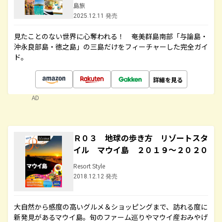
島旅
2025.12.11 発売
見たことのない世界に心奪われる！ 奄美群島南部「与論島・
沖永良部島・徳之島」の三島だけをフィーチャーした完全ガイ
ド。
詳細を見る
AD
Ｒ０３ 地球の歩き方 リゾートスタ
イル マウイ島 ２０１９～２０２０
Resort Style
2018.12.12 発売
大自然から感度の高いグルメ＆ショッピングまで、訪れる度に
新発見があるマウイ島。旬のファーム巡りやマウイ産おみやげ