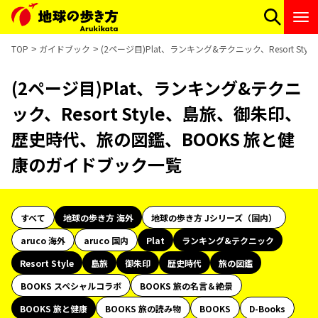
TOP
ガイドブック
(2ページ目)Plat、ランキング&テクニック、Resort 
(2ページ目)Plat、ランキング&テクニ
ック、Resort Style、島旅、御朱印、
歴史時代、旅の図鑑、BOOKS 旅と健
康のガイドブック一覧
すべて
地球の歩き方 海外
地球の歩き方 Jシリーズ（国内）
aruco 海外
aruco 国内
Plat
ランキング&テクニック
Resort Style
島旅
御朱印
歴史時代
旅の図鑑
BOOKS スペシャルコラボ
BOOKS 旅の名言＆絶景
BOOKS 旅と健康
BOOKS 旅の読み物
BOOKS
D-Books