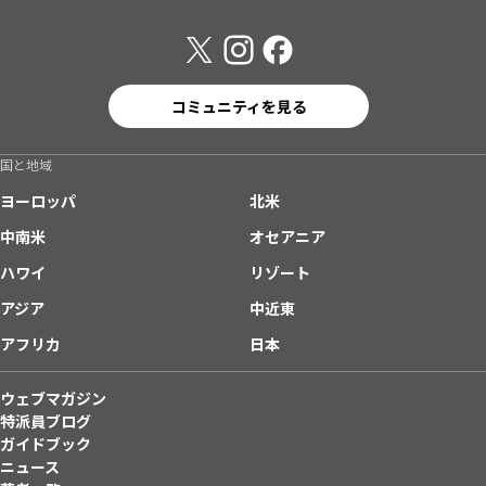
コミュニティを見る
国と地域
ヨーロッパ
北米
中南米
オセアニア
ハワイ
リゾート
アジア
中近東
アフリカ
日本
ウェブマガジン
特派員ブログ
ガイドブック
ニュース