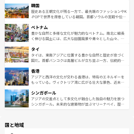
北やノスタルジックな町並みが人気な九份（ジォウフェ
ワイを、存分に味わってほしい。 なお、新着のハワイ情報
韓国
いる。アクティビティも充実しており、サーフィンやダイ
ン）、静ひつな山岳地帯である台湾東部など、都市の喧騒
は
コンテンツ一覧
を参照してほしい。
ビング、ハイキングなど、アウトドア好きにはたまらな
と山間の静けさが共存しており、訪れる人に新しい発見と
歴史ある王朝文化が残る一方で、最先端のファッションやK
い。オーストラリアの多彩な魅力を存分に味わいつくそ
驚きをもたらしてくれる。また、奥深い台湾の食文化も魅
-POPで世界を席巻している韓国。首都ソウルの宮殿や伝統
う。 なお、新着のオーストラリア情報は
コンテンツ一覧
を
力で、夜市などの屋台グルメから高級料理、ヘルシーで美
家屋が並ぶエリアでは韓国の歴史と文化に浸ることがで
参照してほしい。
ベトナム
容にもいいと評判のスイーツなど、バラエティ豊かな料理
き、地方に足を延ばせば四季折々の自然美を楽しむことが
が味わえる。 なお、新着の台湾情報は
コンテンツ一覧
を参
できる。そして、キムチや焼肉、絶品のストリートフード
豊かな自然と多様な文化が魅力的なベトナム。南北に細長
照してほしい。
まで、さまざまな韓国料理が待っている。夜には、韓国な
く伸びる国土には、広大な田園風景や青々とした山々、世
らではのナイトライフも堪能できる。あたたかいホスピタ
界遺産に登録された壮大な自然景観が点在し、都市部では
タイ
リティに包まれながら、韓国の多彩な魅力を心ゆくまで味
急速な発展と共に伝統が息づく。ハノイの古い町並みやホ
わってみてほしい。 なお、新着の韓国情報は
コンテンツ一
ーチミン市のフランス統治時代の建物も、独特の雰囲気を
タイは、東南アジアに位置する豊かな自然と歴史が息づく
覧
を参照してほしい。
醸し出している。また、バラエティの豊かさとおいしさで
国だ。首都バンコクは高層ビルが立ち並ぶ一方、伝統的な
世界中の食通を魅了してやまないベトナム料理も魅力のひ
寺院や市場がいたるところに点在し、古きよき文化と現代
香港
とつ。フォーやバインミー、ベトナムコーヒーなどは、ぜ
の活気が交差している。北部ではチェンマイなどの山岳地
ひ現地で味わいたい。どの地域を訪れてもあたたかい人々
帯で自然と触れ合い、南部ではプーケットやクラビの美し
アジアと西洋の文化が交わる香港は、特有のエネルギーを
が旅行者を迎えてくれるので、きっと忘れられない旅にな
いビーチでリゾート気分を楽しむことができる。タイ料理
もっている。ヴィクトリア湾に広がる壮大な景色、近未来
るはずだ。 なお、新着のベトナム情報は
コンテンツ一覧
を
は世界的に有名で、屋台から高級レストランまで味覚を刺
的なアートスポット、そして歴史と現代が融合した町並
参照してほしい。
シンガポール
激する。気候は一年中温暖で、どの季節にも異なる楽しみ
み、どこを訪れても感動するはず。観光スポットが密集し
が待っている。親しみやすいタイの人々、仏教を中心とし
ており、効率よく見どころを回れるのも魅力。息をのむよ
アジアの交差点として多文化が融合した独自の魅力を放つ
た文化、そして多様な観光資源が、訪れる旅人を魅了し続
うな絶景から文化的な体験まで、香港を存分に楽しみ尽く
シンガポール。未来的な建築物が並ぶマリーナベイ、歴史
ける。 なお、新着のタイ情報は
コンテンツ一覧
を参照して
そう。 なお、新着の香港情報は
コンテンツ一覧
を参照して
と伝統を感じられるエスニックタウン、多数の緑豊かな公
ほしい。
ほしい。
園や自然保護区など、自然が調和した近代的な景観と文化
の多様性あふれるカラフルな町は、どこを歩いても新しい
国と地域
発見がある。さらに、治安のよさや充実した公共交通機関
も、旅行者にとっては魅力的なポイント。グルメも豊富