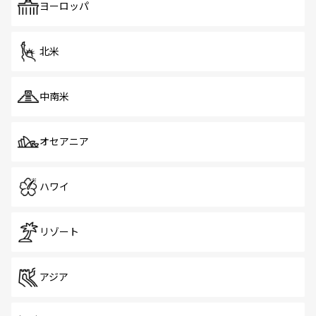
で、ホーカーズは地元の風情を楽しめる外せないスポット
ヨーロッパ
だ。訪れる人を飽きさせないシンガポールで、多様な魅力
を体感しよう。 なお、新着のシンガポール情報は
コンテン
ツ一覧
を参照してほしい。
北米
中南米
オセアニア
ハワイ
リゾート
アジア