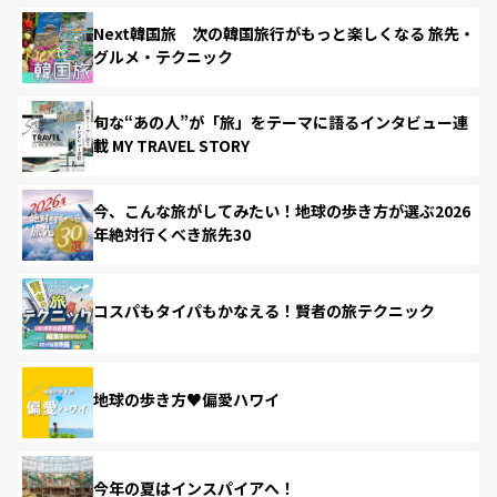
Next韓国旅 次の韓国旅行がもっと楽しくなる 旅先・
グルメ・テクニック
旬な“あの人”が「旅」をテーマに語るインタビュー連
載 MY TRAVEL STORY
今、こんな旅がしてみたい！地球の歩き方が選ぶ2026
年絶対行くべき旅先30
コスパもタイパもかなえる！賢者の旅テクニック
地球の歩き方♥偏愛ハワイ
今年の夏はインスパイアへ！