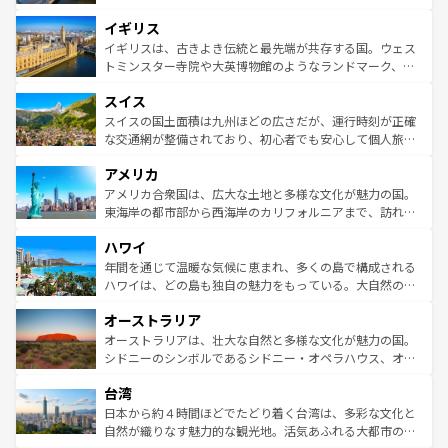
れ、フランス料理はユネスコ無形文化遺産にも登録されて
道から、未来を先取りするようなモダンな都市まで多様な
イギリス
いる。シャンパンの発祥地であるランス、プロヴァンスの
顔を持つこの国は、どこを歩いても飽きることがない。ベ
香り高いラベンダー畑など、多彩な楽しみ方が可能だ。さ
ルリンの文化的活気、バイエルン州のアルプスの絶景、そ
イギリスは、古きよき伝統と最先端が共存する国。ウェス
らに、パリ以外の地域にも魅力が溢れており、どの街角に
してライン川沿いのワイン畑といった風景は必見。ビール
トミンスター寺院や大英博物館のようなランドマーク、歴
も豊かな歴史と文化が息づいている。パリ以外の個性あふ
とソーセージを味わいながら地元の人と過ごす楽しい時間
史ある大学都市、美しい丘陵地帯や牧歌的な風景など、エ
れる地方に足を運ぶとそれぞれで全く異なる文化を体験で
スイス
は、お酒好きな人にはぜひ体験してほしい。 なお、新着の
リアごとに異なる魅力がある。また、優雅なアフタヌーン
きるだろう。 なお、新着のフランス情報は
コンテンツ一覧
ドイツ情報は
コンテンツ一覧
を参照してほしい。
ティー、ビール好きにはたまらない英国パブ、サッカー観
スイスの国土面積は九州ほどの広さだが、運行時刻が正確
を参照してほしい。
戦など、本場だからこそできる体験も豊富。イギリスを旅
な交通網が整備されており、初心者でも安心して個人旅行
して楽しみつくそう。 なお、新着のイギリス情報は
コンテ
を楽しめる。日本同様に時刻表どおりの旅が可能だ。中世
アメリカ
ンツ一覧
を参照してほしい。
の建物がそのまま残る町や、スイスならではのユニークな
博物館もあり、アルプス観光だけでなく町歩きも満喫する
アメリカ合衆国は、広大な土地と多様な文化が魅力の国。
ことができる。国民の所得が高いため物価も高いが、旅行
東海岸の都市部から西海岸のカリフォルニアまで、訪れる
者向けの交通パス提供のサービスもあり、うまく活用すれ
場所ごとに異なる風景と体験が待っている。ニューヨーク
ハワイ
ば市内交通費無料で観光を楽しむこともできる。 なお、新
のような巨大都市は、観光、ショッピング、エンターテイ
着のスイス情報は
コンテンツ一覧
を参照してほしい。
ンメントが詰まった刺激的なスポットだ。一方、アメリカ
年間を通じて温暖な気候に恵まれ、多くの島で構成される
西部には大自然が広がり、グランドキャニオンやイエロー
ハワイは、どの島も独自の魅力をもっている。大自然の神
ストーン国立公園といった絶景が堪能できる。さらに、南
秘を感じたいなら、火山が生み出した壮大な景観を誇るハ
オーストラリア
部のニューオーリンズでは、音楽と美食が融合した独特の
ワイ島は見逃せない。また、定番の観光地といえばオアフ
文化が魅力。旅行者はアメリカの各地域で異なる魅力を楽
島だが、静かな自然を求めるならマウイ島やカウアイ島が
オーストラリアは、壮大な自然と多様な文化が魅力の国。
しみながら、その多様性と豊かな歴史を感じることができ
おすすめ。エメラルドグリーンに輝く海をはじめ、豊かな
シドニーのシンボルであるシドニー・オペラハウス、オー
るだろう。車でのロードトリップや列車の旅も、アメリカ
文化や歴史が息づいている。「アロハスピリット」と呼ば
ストラリア東海岸北部に広がる大サンゴ礁地帯グレートバ
ならではの贅沢な旅のスタイルだ。 なお、新着のアメリカ
台湾
れるおもてなしの心で訪れる人々を迎えてくれるハワイの
リアリーフや大陸中央部にそびえるウルル（エアーズロッ
情報は
コンテンツ一覧
を参照してほしい。
人々、おいしいローカルフードやハワイアンミュージッ
ク）、タスマニアの美しい原生林やケアンズの熱帯雨林な
日本から約４時間ほどでたどり着く台湾は、多彩な文化と
ク、伝統的なフラダンスなど、すべてがハワイの魅力を彩
ど、見どころがたくさん。また、カフェやワイン、オージ
自然が織りなす魅力的な観光地。活気あふれる大都市の台
っている。訪れるたびに新しい発見と感動が待っているハ
ービーフなどの食文化も豊かで、美味しいものであふれて