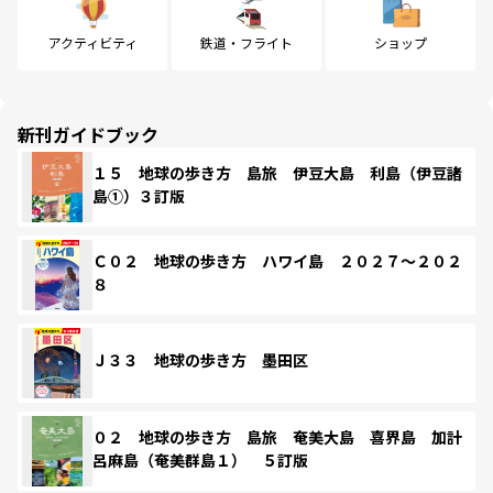
アクティビティ
鉄道・フライト
ショップ
新刊ガイドブック
１５ 地球の歩き方 島旅 伊豆大島 利島（伊豆諸
島①）３訂版
Ｃ０２ 地球の歩き方 ハワイ島 ２０２７～２０２
８
Ｊ３３ 地球の歩き方 墨田区
０２ 地球の歩き方 島旅 奄美大島 喜界島 加計
呂麻島（奄美群島１） ５訂版