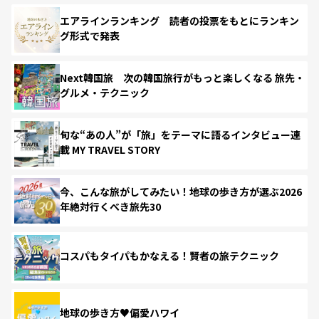
エアラインランキング 読者の投票をもとにランキン
グ形式で発表
Next韓国旅 次の韓国旅行がもっと楽しくなる 旅先・
グルメ・テクニック
旬な“あの人”が「旅」をテーマに語るインタビュー連
載 MY TRAVEL STORY
今、こんな旅がしてみたい！地球の歩き方が選ぶ2026
年絶対行くべき旅先30
コスパもタイパもかなえる！賢者の旅テクニック
地球の歩き方♥偏愛ハワイ