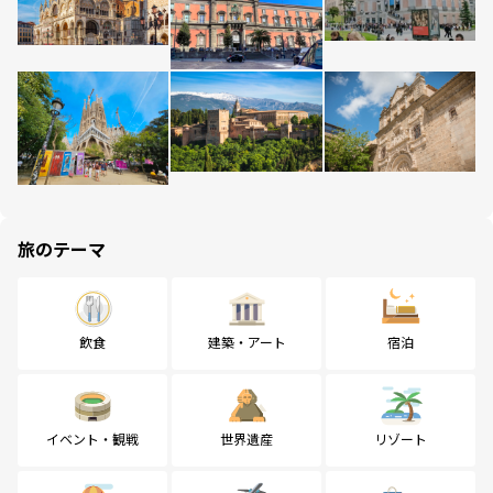
旅のテーマ
飲食
建築・アート
宿泊
イベント・観戦
世界遺産
リゾート