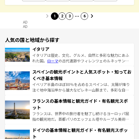
…
1
2
3
6
AD
AD
人気の国と地域から探す
イタリア
イタリアは歴史、文化、グルメ、自然と多彩な魅力にあふ
れた国。
ローマ
の古代遺跡やフィレンツェのルネッサンス
美術、ヴェネツィアの運河など、歴史あるスポットはもち
スペインの観光ポイントと人気スポット・知ってお
ろん、トスカーナの美しい田園風景やアマルフィ海岸の絶
景など、自然景観も見逃せない。観光の合間には、本場の
くべき基本情報
ピザやパスタなど、絶品のイタリア料理を堪能することも
イベリア半島のほぼ80％を占めるスペインは、太陽が降り
できる。朝目覚めてから夜眠るまで、すべての瞬間を楽し
注ぐ地中海沿岸から雄大なピレネー山脈まで、多彩な自然
ませてくれるイタリアで、忘れられない旅をしてみよう！
と文化が詰まったヨーロッパ屈指の旅行先だ。多様な地域
なお、新着のイタリア情報は
コンテンツ一覧
を参照してほ
フランスの基本情報と観光ガイド・有名観光スポ
文化が根付くこの国では、情熱的なフラメンコ、熱気あふ
しい。
れる闘牛、そして美味しいタパスが生活の一部となってい
ット
る。首都マドリードの洗練された雰囲気や、バルセロナの
フランスは、世界中の旅行者を魅了し続けるヨーロッパ屈
アートに溢れた街角から、地方では古代ローマ遺跡や中世
指の観光地だ。首都パリのエッフェル塔やルーブル美術館
の城塞都市、穏やかなビーチリゾートまで多彩な表情を見
といった象徴的なスポットから、田舎町の古風な美しさま
せる。地方によって風土や気候が異なるスペインはその個
ドイツの基本情報と観光ガイド・有名観光スポッ
で、幅広い魅力が詰まっている。華麗な宮殿、歴史的な大
性で訪れる人を魅了する。 なお、新着のスペイン情報は
コ
聖堂、美しいビーチ、そして豊かな自然が、訪れる者を心
ト