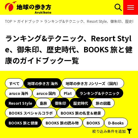
TOP
ガイドブック
ランキング&テクニック、Resort Style、御朱印、歴史
ランキング&テクニック、Resort Styl
e、御朱印、歴史時代、BOOKS 旅と健
康のガイドブック一覧
すべて
地球の歩き方 海外
地球の歩き方 Jシリーズ（国内）
aruco 海外
aruco 国内
Plat
ランキング&テクニック
Resort Style
島旅
御朱印
歴史時代
旅の図鑑
BOOKS スペシャルコラボ
BOOKS 旅の名言＆絶景
BOOKS 旅と健康
BOOKS 旅の読み物
BOOKS
D-Books
絞り込み条件を追加