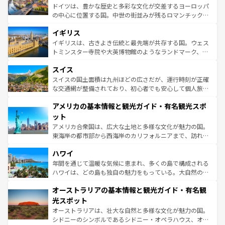
ンテンツ一覧
を参照してほしい。
から魅了する。また、フランスは美食の国としても知ら
ドイツは、豊かな歴史と多彩な文化が交差するヨーロッパ
れ、フランス料理はユネスコ無形文化遺産にも登録されて
の中心に位置する国。中世の街並みが残るロマンチック街
いる。シャンパンの発祥地であるランス、プロヴァンスの
道から、未来を先取りするようなモダンな都市まで多様な
香り高いラベンダー畑など、多彩な楽しみ方が可能だ。さ
イギリス
顔を持つこの国は、どこを歩いても飽きることがない。ベ
らに、パリ以外の地域にも魅力が溢れており、どの街角に
ルリンの文化的活気、バイエルン州のアルプスの絶景、そ
イギリスは、古きよき伝統と最先端が共存する国。ウェス
も豊かな歴史と文化が息づいている。パリ以外の個性あふ
してライン川沿いのワイン畑といった風景は必見。ビール
トミンスター寺院や大英博物館のようなランドマーク、歴
れる地方に足を運ぶとそれぞれで全く異なる文化を体験で
とソーセージを味わいながら地元の人と過ごす楽しい時間
史ある大学都市、美しい丘陵地帯や牧歌的な風景など、エ
きるだろう。 なお、新着のフランス情報は
コンテンツ一覧
スイス
は、お酒好きな人にはぜひ体験してほしい。 なお、新着の
リアごとに異なる魅力がある。また、優雅なアフタヌーン
を参照してほしい。
ドイツ情報は
コンテンツ一覧
を参照してほしい。
ティー、ビール好きにはたまらない英国パブ、サッカー観
スイスの国土面積は九州ほどの広さだが、運行時刻が正確
戦など、本場だからこそできる体験も豊富。イギリスを旅
な交通網が整備されており、初心者でも安心して個人旅行
して楽しみつくそう。 なお、新着のイギリス情報は
コンテ
を楽しめる。日本同様に時刻表どおりの旅が可能だ。中世
アメリカの基本情報と観光ガイド・有名観光スポ
ンツ一覧
を参照してほしい。
の建物がそのまま残る町や、スイスならではのユニークな
博物館もあり、アルプス観光だけでなく町歩きも満喫する
ット
ことができる。国民の所得が高いため物価も高いが、旅行
アメリカ合衆国は、広大な土地と多様な文化が魅力の国。
者向けの交通パス提供のサービスもあり、うまく活用すれ
東海岸の都市部から西海岸のカリフォルニアまで、訪れる
ば市内交通費無料で観光を楽しむこともできる。 なお、新
場所ごとに異なる風景と体験が待っている。ニューヨーク
着のスイス情報は
コンテンツ一覧
を参照してほしい。
ハワイ
のような巨大都市は、観光、ショッピング、エンターテイ
ンメントが詰まった刺激的なスポットだ。一方、アメリカ
年間を通じて温暖な気候に恵まれ、多くの島で構成される
西部には大自然が広がり、グランドキャニオンやイエロー
ハワイは、どの島も独自の魅力をもっている。大自然の神
ストーン国立公園といった絶景が堪能できる。さらに、南
秘を感じたいなら、火山が生み出した壮大な景観を誇るハ
オーストラリアの基本情報と観光ガイド・有名観
部のニューオーリンズでは、音楽と美食が融合した独特の
ワイ島は見逃せない。また、定番の観光地といえばオアフ
文化が魅力。旅行者はアメリカの各地域で異なる魅力を楽
島だが、静かな自然を求めるならマウイ島やカウアイ島が
光スポット
しみながら、その多様性と豊かな歴史を感じることができ
おすすめ。エメラルドグリーンに輝く海をはじめ、豊かな
オーストラリアは、壮大な自然と多様な文化が魅力の国。
るだろう。車でのロードトリップや列車の旅も、アメリカ
文化や歴史が息づいている。「アロハスピリット」と呼ば
シドニーのシンボルであるシドニー・オペラハウス、オー