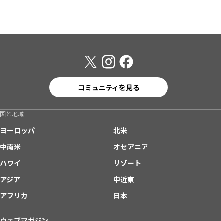
コミュニティを見る
国と地域
ヨーロッパ
北米
中南米
オセアニア
ハワイ
リゾート
アジア
中近東
アフリカ
日本
ウェブマガジン