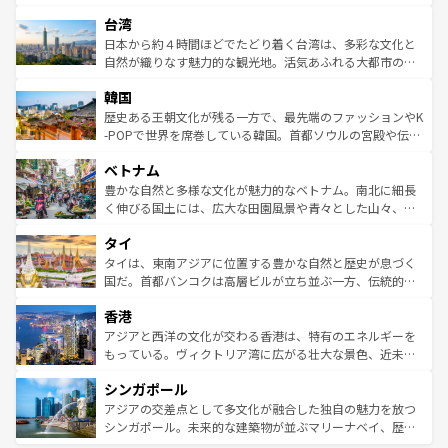
ならではの贅沢な旅のスタイルだ。 なお、新着のアメリカ
れるおもてなしの心で訪れる人々を迎えてくれるハワイの
ストラリア東海岸北部に広がる大サンゴ礁地帯グレートバ
情報は
コンテンツ一覧
を参照してほしい。
人々、おいしいローカルフードやハワイアンミュージッ
台湾
リアリーフや大陸中央部にそびえるウルル（エアーズロッ
ク、伝統的なフラダンスなど、すべてがハワイの魅力を彩
ク）、タスマニアの美しい原生林やケアンズの熱帯雨林な
日本から約４時間ほどでたどり着く台湾は、多彩な文化と
っている。訪れるたびに新しい発見と感動が待っているハ
ど、見どころがたくさん。また、カフェやワイン、オージ
自然が織りなす魅力的な観光地。活気あふれる大都市の台
ワイを、存分に味わってほしい。 なお、新着のハワイ情報
ービーフなどの食文化も豊かで、美味しいものであふれて
北やノスタルジックな町並みが人気な九份（ジォウフェ
は
コンテンツ一覧
を参照してほしい。
韓国
いる。アクティビティも充実しており、サーフィンやダイ
ン）、静ひつな山岳地帯である台湾東部など、都市の喧騒
ビング、ハイキングなど、アウトドア好きにはたまらな
と山間の静けさが共存しており、訪れる人に新しい発見と
歴史ある王朝文化が残る一方で、最先端のファッションやK
い。オーストラリアの多彩な魅力を存分に味わいつくそ
驚きをもたらしてくれる。また、奥深い台湾の食文化も魅
-POPで世界を席巻している韓国。首都ソウルの宮殿や伝統
う。 なお、新着のオーストラリア情報は
コンテンツ一覧
を
力で、夜市などの屋台グルメから高級料理、ヘルシーで美
家屋が並ぶエリアでは韓国の歴史と文化に浸ることがで
参照してほしい。
ベトナム
容にもいいと評判のスイーツなど、バラエティ豊かな料理
き、地方に足を延ばせば四季折々の自然美を楽しむことが
が味わえる。 なお、新着の台湾情報は
コンテンツ一覧
を参
できる。そして、キムチや焼肉、絶品のストリートフード
豊かな自然と多様な文化が魅力的なベトナム。南北に細長
照してほしい。
まで、さまざまな韓国料理が待っている。夜には、韓国な
く伸びる国土には、広大な田園風景や青々とした山々、世
らではのナイトライフも堪能できる。あたたかいホスピタ
界遺産に登録された壮大な自然景観が点在し、都市部では
タイ
リティに包まれながら、韓国の多彩な魅力を心ゆくまで味
急速な発展と共に伝統が息づく。ハノイの古い町並みやホ
わってみてほしい。 なお、新着の韓国情報は
コンテンツ一
ーチミン市のフランス統治時代の建物も、独特の雰囲気を
タイは、東南アジアに位置する豊かな自然と歴史が息づく
覧
を参照してほしい。
醸し出している。また、バラエティの豊かさとおいしさで
国だ。首都バンコクは高層ビルが立ち並ぶ一方、伝統的な
世界中の食通を魅了してやまないベトナム料理も魅力のひ
寺院や市場がいたるところに点在し、古きよき文化と現代
香港
とつ。フォーやバインミー、ベトナムコーヒーなどは、ぜ
の活気が交差している。北部ではチェンマイなどの山岳地
ひ現地で味わいたい。どの地域を訪れてもあたたかい人々
帯で自然と触れ合い、南部ではプーケットやクラビの美し
アジアと西洋の文化が交わる香港は、特有のエネルギーを
が旅行者を迎えてくれるので、きっと忘れられない旅にな
いビーチでリゾート気分を楽しむことができる。タイ料理
もっている。ヴィクトリア湾に広がる壮大な景色、近未来
るはずだ。 なお、新着のベトナム情報は
コンテンツ一覧
を
は世界的に有名で、屋台から高級レストランまで味覚を刺
的なアートスポット、そして歴史と現代が融合した町並
参照してほしい。
シンガポール
激する。気候は一年中温暖で、どの季節にも異なる楽しみ
み、どこを訪れても感動するはず。観光スポットが密集し
が待っている。親しみやすいタイの人々、仏教を中心とし
ており、効率よく見どころを回れるのも魅力。息をのむよ
アジアの交差点として多文化が融合した独自の魅力を放つ
た文化、そして多様な観光資源が、訪れる旅人を魅了し続
うな絶景から文化的な体験まで、香港を存分に楽しみ尽く
シンガポール。未来的な建築物が並ぶマリーナベイ、歴史
ける。 なお、新着のタイ情報は
コンテンツ一覧
を参照して
そう。 なお、新着の香港情報は
コンテンツ一覧
を参照して
と伝統を感じられるエスニックタウン、多数の緑豊かな公