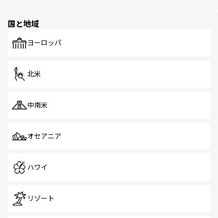
ほしい。
ほしい。
園や自然保護区など、自然が調和した近代的な景観と文化
の多様性あふれるカラフルな町は、どこを歩いても新しい
国と地域
発見がある。さらに、治安のよさや充実した公共交通機関
も、旅行者にとっては魅力的なポイント。グルメも豊富
で、ホーカーズは地元の風情を楽しめる外せないスポット
ヨーロッパ
だ。訪れる人を飽きさせないシンガポールで、多様な魅力
を体感しよう。 なお、新着のシンガポール情報は
コンテン
ツ一覧
を参照してほしい。
北米
中南米
オセアニア
ハワイ
リゾート