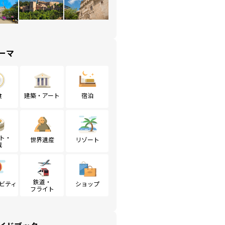
ーマ
食
建築・アート
宿泊
ト・
世界遺産
リゾート
戦
鉄道・
ビティ
ショップ
フライト