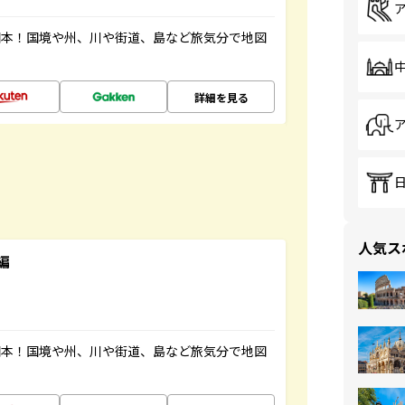
図本！国境や州、川や街道、島など旅気分で地図
詳細を見る
人気ス
編
図本！国境や州、川や街道、島など旅気分で地図