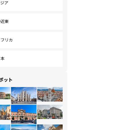
アジア
中近東
アフリカ
日本
ポット