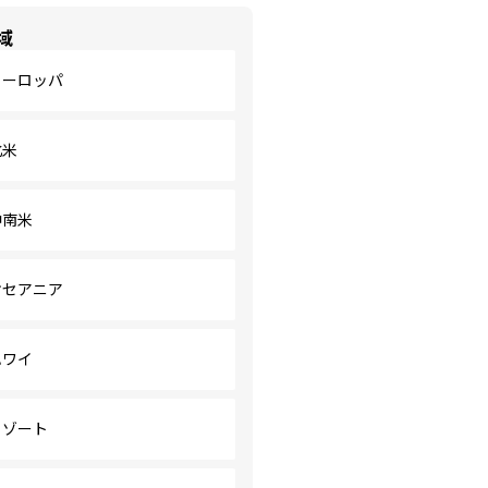
域
ヨーロッパ
北米
中南米
オセアニア
ハワイ
リゾート