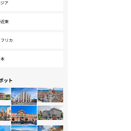
アジア
中近東
アフリカ
日本
ポット