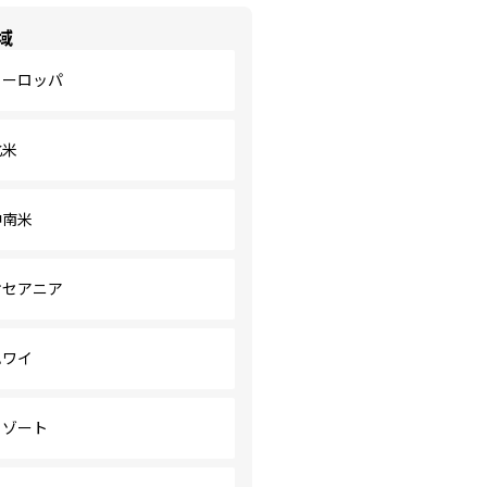
域
ヨーロッパ
北米
中南米
オセアニア
ハワイ
リゾート