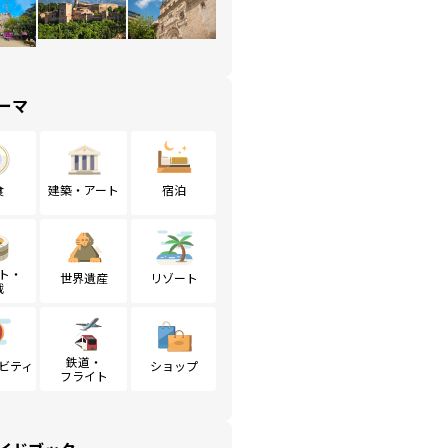
ーマ
食
建築・アート
宿泊
ト・
世界遺産
リゾート
戦
鉄道・
ビティ
ショップ
フライト