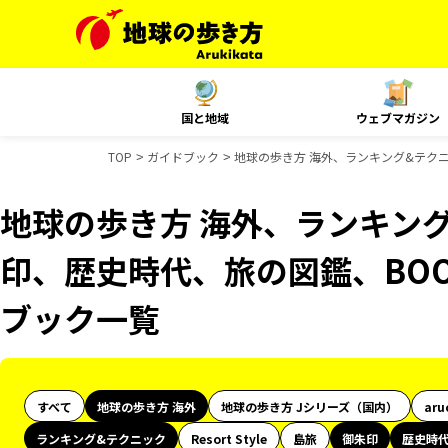
国と地域
ウェブマガジン
TOP
ガイドブック
地球の歩き方 海外、ランキング&テクニ
地球の歩き方 海外、ランキン
印、歴史時代、旅の図鑑、BOO
ブック一覧
すべて
地球の歩き方 海外
地球の歩き方 Jシリーズ（国内）
aru
ランキング&テクニック
Resort Style
島旅
御朱印
歴史時