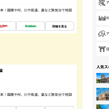
図本！国境や州、川や街道、島など旅気分で地図
詳細を見る
人気ス
編
図本！国境や州、川や街道、島など旅気分で地図