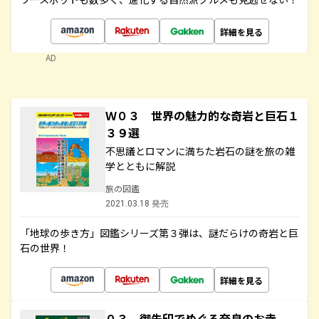
詳細を見る
AD
Ｗ０３ 世界の魅力的な奇岩と巨石１
３９選
不思議とロマンに満ちた岩石の謎を旅の雑
学とともに解説
旅の図鑑
2021.03.18 発売
「地球の歩き方」図鑑シリーズ第３弾は、謎だらけの奇岩と巨
石の世界！
詳細を見る
０３ 御朱印でめぐる奈良のお寺