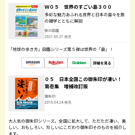
Ｗ０５ 世界のすごい島３００
多彩な魅力あふれる世界と日本の島々を旅
の雑学とともに解説
旅の図鑑
2021.05.27 発売
「地球の歩き方」図鑑シリーズ第５弾は世界の「島」！
詳細を見る
０５ 日本全国この御朱印が凄い！
第壱集 増補改訂版
御朱印
2015.04.24 発売
大人気の御朱印シリーズ。全国に拡大して、ただただ凄い、美
しい、おもしろい、珍しいにこだわり御朱印そのものを紹介し
ます。