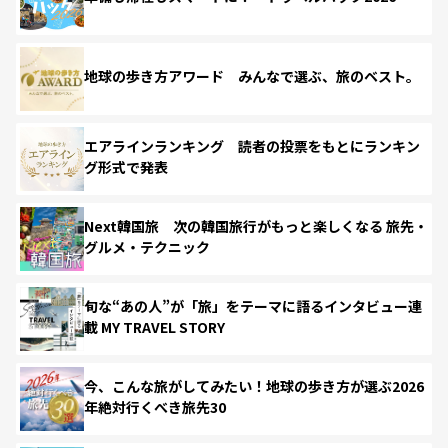
地球の歩き方アワード みんなで選ぶ、旅のベスト。
エアラインランキング 読者の投票をもとにランキン
グ形式で発表
Next韓国旅 次の韓国旅行がもっと楽しくなる 旅先・
グルメ・テクニック
旬な“あの人”が「旅」をテーマに語るインタビュー連
載 MY TRAVEL STORY
今、こんな旅がしてみたい！地球の歩き方が選ぶ2026
年絶対行くべき旅先30