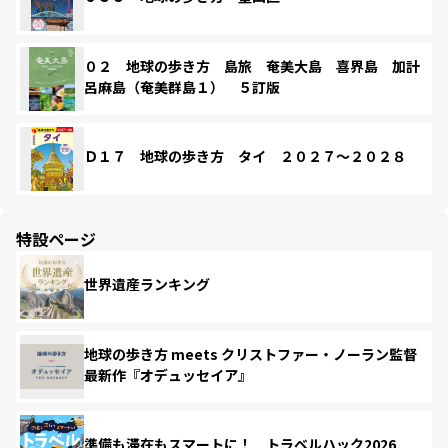
０２ 地球の歩き方 島旅 奄美大島 喜界島 加計
呂麻島（奄美群島１） ５訂版
Ｄ１７ 地球の歩き方 タイ ２０２７～２０２８
特設ページ
世界遺産ランキング
地球の歩き方 meets クリストファー・ノーラン監督
最新作『オデュッセイア』
準備も滞在もスマートに！ トラベルハック2026