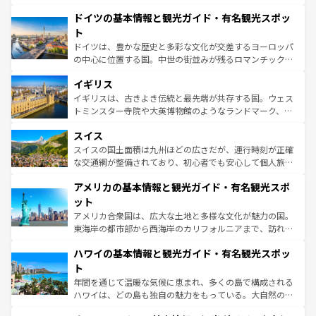
の城塞都市、穏やかなビーチリゾートまで多彩な表情を見
といった象徴的なスポットから、田舎町の古風な美しさま
せる。地方によって風土や気候が異なるスペインはその個
ドイツの基本情報と観光ガイド・有名観光スポッ
で、幅広い魅力が詰まっている。華麗な宮殿、歴史的な大
性で訪れる人を魅了する。 なお、新着のスペイン情報は
コ
聖堂、美しいビーチ、そして豊かな自然が、訪れる者を心
ト
ンテンツ一覧
を参照してほしい。
から魅了する。また、フランスは美食の国としても知ら
ドイツは、豊かな歴史と多彩な文化が交差するヨーロッパ
れ、フランス料理はユネスコ無形文化遺産にも登録されて
の中心に位置する国。中世の街並みが残るロマンチック街
いる。シャンパンの発祥地であるランス、プロヴァンスの
道から、未来を先取りするようなモダンな都市まで多様な
香り高いラベンダー畑など、多彩な楽しみ方が可能だ。さ
イギリス
顔を持つこの国は、どこを歩いても飽きることがない。ベ
らに、パリ以外の地域にも魅力が溢れており、どの街角に
ルリンの文化的活気、バイエルン州のアルプスの絶景、そ
イギリスは、古きよき伝統と最先端が共存する国。ウェス
も豊かな歴史と文化が息づいている。パリ以外の個性あふ
してライン川沿いのワイン畑といった風景は必見。ビール
トミンスター寺院や大英博物館のようなランドマーク、歴
れる地方に足を運ぶとそれぞれで全く異なる文化を体験で
とソーセージを味わいながら地元の人と過ごす楽しい時間
史ある大学都市、美しい丘陵地帯や牧歌的な風景など、エ
きるだろう。 なお、新着のフランス情報は
コンテンツ一覧
スイス
は、お酒好きな人にはぜひ体験してほしい。 なお、新着の
リアごとに異なる魅力がある。また、優雅なアフタヌーン
を参照してほしい。
ドイツ情報は
コンテンツ一覧
を参照してほしい。
ティー、ビール好きにはたまらない英国パブ、サッカー観
スイスの国土面積は九州ほどの広さだが、運行時刻が正確
戦など、本場だからこそできる体験も豊富。イギリスを旅
な交通網が整備されており、初心者でも安心して個人旅行
して楽しみつくそう。 なお、新着のイギリス情報は
コンテ
を楽しめる。日本同様に時刻表どおりの旅が可能だ。中世
アメリカの基本情報と観光ガイド・有名観光スポ
ンツ一覧
を参照してほしい。
の建物がそのまま残る町や、スイスならではのユニークな
博物館もあり、アルプス観光だけでなく町歩きも満喫する
ット
ことができる。国民の所得が高いため物価も高いが、旅行
アメリカ合衆国は、広大な土地と多様な文化が魅力の国。
者向けの交通パス提供のサービスもあり、うまく活用すれ
東海岸の都市部から西海岸のカリフォルニアまで、訪れる
ば市内交通費無料で観光を楽しむこともできる。 なお、新
場所ごとに異なる風景と体験が待っている。ニューヨーク
着のスイス情報は
コンテンツ一覧
を参照してほしい。
ハワイの基本情報と観光ガイド・有名観光スポッ
のような巨大都市は、観光、ショッピング、エンターテイ
ンメントが詰まった刺激的なスポットだ。一方、アメリカ
ト
西部には大自然が広がり、グランドキャニオンやイエロー
年間を通じて温暖な気候に恵まれ、多くの島で構成される
ストーン国立公園といった絶景が堪能できる。さらに、南
ハワイは、どの島も独自の魅力をもっている。大自然の神
部のニューオーリンズでは、音楽と美食が融合した独特の
秘を感じたいなら、火山が生み出した壮大な景観を誇るハ