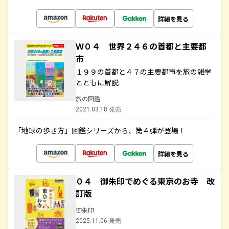
詳細を見る
Ｗ０４ 世界２４６の首都と主要都
市
１９９の首都と４７の主要都市を旅の雑学
とともに解説
旅の図鑑
2021.03.18 発売
「地球の歩き方」図鑑シリーズから、第４弾が登場！
詳細を見る
０４ 御朱印でめぐる東京のお寺 改
訂版
御朱印
2025.11.06 発売