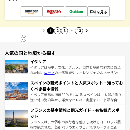
詳細を見る
…
1
2
3
13
AD
AD
人気の国と地域から探す
イタリア
イタリアは歴史、文化、グルメ、自然と多彩な魅力にあふ
れた国。
ローマ
の古代遺跡やフィレンツェのルネッサンス
美術、ヴェネツィアの運河など、歴史あるスポットはもち
スペインの観光ポイントと人気スポット・知ってお
ろん、トスカーナの美しい田園風景やアマルフィ海岸の絶
景など、自然景観も見逃せない。観光の合間には、本場の
くべき基本情報
ピザやパスタなど、絶品のイタリア料理を堪能することも
イベリア半島のほぼ80％を占めるスペインは、太陽が降り
できる。朝目覚めてから夜眠るまで、すべての瞬間を楽し
注ぐ地中海沿岸から雄大なピレネー山脈まで、多彩な自然
ませてくれるイタリアで、忘れられない旅をしてみよう！
と文化が詰まったヨーロッパ屈指の旅行先だ。多様な地域
なお、新着のイタリア情報は
コンテンツ一覧
を参照してほ
フランスの基本情報と観光ガイド・有名観光スポ
文化が根付くこの国では、情熱的なフラメンコ、熱気あふ
しい。
れる闘牛、そして美味しいタパスが生活の一部となってい
ット
る。首都マドリードの洗練された雰囲気や、バルセロナの
フランスは、世界中の旅行者を魅了し続けるヨーロッパ屈
アートに溢れた街角から、地方では古代ローマ遺跡や中世
指の観光地だ。首都パリのエッフェル塔やルーブル美術館