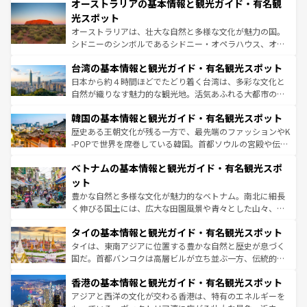
文化が魅力。旅行者はアメリカの各地域で異なる魅力を楽
オーストラリアの基本情報と観光ガイド・有名観
ワイ島は見逃せない。また、定番の観光地といえばオアフ
しみながら、その多様性と豊かな歴史を感じることができ
島だが、静かな自然を求めるならマウイ島やカウアイ島が
光スポット
るだろう。車でのロードトリップや列車の旅も、アメリカ
おすすめ。エメラルドグリーンに輝く海をはじめ、豊かな
オーストラリアは、壮大な自然と多様な文化が魅力の国。
ならではの贅沢な旅のスタイルだ。 なお、新着のアメリカ
文化や歴史が息づいている。「アロハスピリット」と呼ば
シドニーのシンボルであるシドニー・オペラハウス、オー
情報は
コンテンツ一覧
を参照してほしい。
れるおもてなしの心で訪れる人々を迎えてくれるハワイの
ストラリア東海岸北部に広がる大サンゴ礁地帯グレートバ
人々、おいしいローカルフードやハワイアンミュージッ
台湾の基本情報と観光ガイド・有名観光スポット
リアリーフや大陸中央部にそびえるウルル（エアーズロッ
ク、伝統的なフラダンスなど、すべてがハワイの魅力を彩
ク）、タスマニアの美しい原生林やケアンズの熱帯雨林な
日本から約４時間ほどでたどり着く台湾は、多彩な文化と
っている。訪れるたびに新しい発見と感動が待っているハ
ど、見どころがたくさん。また、カフェやワイン、オージ
自然が織りなす魅力的な観光地。活気あふれる大都市の台
ワイを、存分に味わってほしい。 なお、新着のハワイ情報
ービーフなどの食文化も豊かで、美味しいものであふれて
北やノスタルジックな町並みが人気な九份（ジォウフェ
は
コンテンツ一覧
を参照してほしい。
韓国の基本情報と観光ガイド・有名観光スポット
いる。アクティビティも充実しており、サーフィンやダイ
ン）、静ひつな山岳地帯である台湾東部など、都市の喧騒
ビング、ハイキングなど、アウトドア好きにはたまらな
と山間の静けさが共存しており、訪れる人に新しい発見と
歴史ある王朝文化が残る一方で、最先端のファッションやK
い。オーストラリアの多彩な魅力を存分に味わいつくそ
驚きをもたらしてくれる。また、奥深い台湾の食文化も魅
-POPで世界を席巻している韓国。首都ソウルの宮殿や伝統
う。 なお、新着のオーストラリア情報は
コンテンツ一覧
を
力で、夜市などの屋台グルメから高級料理、ヘルシーで美
家屋が並ぶエリアでは韓国の歴史と文化に浸ることがで
参照してほしい。
ベトナムの基本情報と観光ガイド・有名観光スポ
容にもいいと評判のスイーツなど、バラエティ豊かな料理
き、地方に足を延ばせば四季折々の自然美を楽しむことが
が味わえる。 なお、新着の台湾情報は
コンテンツ一覧
を参
できる。そして、キムチや焼肉、絶品のストリートフード
ット
照してほしい。
まで、さまざまな韓国料理が待っている。夜には、韓国な
豊かな自然と多様な文化が魅力的なベトナム。南北に細長
らではのナイトライフも堪能できる。あたたかいホスピタ
く伸びる国土には、広大な田園風景や青々とした山々、世
リティに包まれながら、韓国の多彩な魅力を心ゆくまで味
界遺産に登録された壮大な自然景観が点在し、都市部では
わってみてほしい。 なお、新着の韓国情報は
コンテンツ一
タイの基本情報と観光ガイド・有名観光スポット
急速な発展と共に伝統が息づく。ハノイの古い町並みやホ
覧
を参照してほしい。
ーチミン市のフランス統治時代の建物も、独特の雰囲気を
タイは、東南アジアに位置する豊かな自然と歴史が息づく
醸し出している。また、バラエティの豊かさとおいしさで
国だ。首都バンコクは高層ビルが立ち並ぶ一方、伝統的な
世界中の食通を魅了してやまないベトナム料理も魅力のひ
寺院や市場がいたるところに点在し、古きよき文化と現代
香港の基本情報と観光ガイド・有名観光スポット
とつ。フォーやバインミー、ベトナムコーヒーなどは、ぜ
の活気が交差している。北部ではチェンマイなどの山岳地
ひ現地で味わいたい。どの地域を訪れてもあたたかい人々
帯で自然と触れ合い、南部ではプーケットやクラビの美し
アジアと西洋の文化が交わる香港は、特有のエネルギーを
が旅行者を迎えてくれるので、きっと忘れられない旅にな