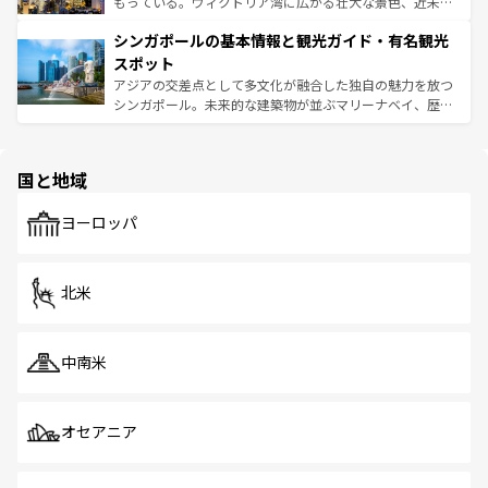
いビーチでリゾート気分を楽しむことができる。タイ料理
もっている。ヴィクトリア湾に広がる壮大な景色、近未来
るはずだ。 なお、新着のベトナム情報は
コンテンツ一覧
を
は世界的に有名で、屋台から高級レストランまで味覚を刺
的なアートスポット、そして歴史と現代が融合した町並
参照してほしい。
シンガポールの基本情報と観光ガイド・有名観光
激する。気候は一年中温暖で、どの季節にも異なる楽しみ
み、どこを訪れても感動するはず。観光スポットが密集し
が待っている。親しみやすいタイの人々、仏教を中心とし
ており、効率よく見どころを回れるのも魅力。息をのむよ
スポット
た文化、そして多様な観光資源が、訪れる旅人を魅了し続
うな絶景から文化的な体験まで、香港を存分に楽しみ尽く
アジアの交差点として多文化が融合した独自の魅力を放つ
ける。 なお、新着のタイ情報は
コンテンツ一覧
を参照して
そう。 なお、新着の香港情報は
コンテンツ一覧
を参照して
シンガポール。未来的な建築物が並ぶマリーナベイ、歴史
ほしい。
ほしい。
と伝統を感じられるエスニックタウン、多数の緑豊かな公
園や自然保護区など、自然が調和した近代的な景観と文化
の多様性あふれるカラフルな町は、どこを歩いても新しい
国と地域
発見がある。さらに、治安のよさや充実した公共交通機関
も、旅行者にとっては魅力的なポイント。グルメも豊富
で、ホーカーズは地元の風情を楽しめる外せないスポット
ヨーロッパ
だ。訪れる人を飽きさせないシンガポールで、多様な魅力
を体感しよう。 なお、新着のシンガポール情報は
コンテン
ツ一覧
を参照してほしい。
北米
中南米
オセアニア