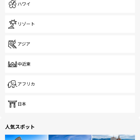
ハワイ
リゾート
アジア
中近東
アフリカ
日本
人気スポット