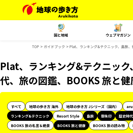
国と地域
ウェブマガジン
TOP
ガイドブック
Plat、ランキング&テクニック、島旅
Plat、ランキング&テクニッ
代、旅の図鑑、BOOKS 旅と
すべて
地球の歩き方 海外
地球の歩き方 Jシリーズ（国内）
ar
ランキング&テクニック
Resort Style
島旅
御朱印
歴史時代
BOOKS 旅の名言＆絶景
BOOKS 旅と健康
BOOKS 旅の読み物