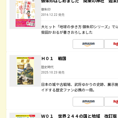
御朱印はじめました 関東の神社 週末
御朱印
2016.12.22 発売
大ヒット「地球の歩き方 御朱印シリーズ」で
柴田かおるが書きおろしました
Ｈ０１ 戦国
歴史時代
2025.10.23 発売
日本の城や古戦場、武将ゆかりの史跡、展示
イドする歴史ファン必携の一冊。
Ｗ０１ 世界２４４の国と地域 改訂版