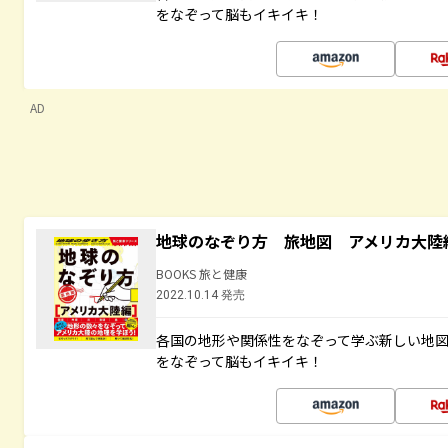
をなぞって脳もイキイキ！
AD
地球のなぞり方 旅地図 アメリカ大陸
BOOKS 旅と健康
2022.10.14 発売
各国の地形や関係性をなぞって学ぶ新しい地
をなぞって脳もイキイキ！