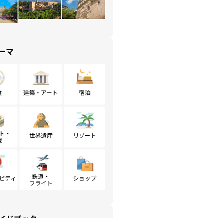
ーマ
食
建築・アート
宿泊
ト・
世界遺産
リゾート
戦
鉄道・
ビティ
ショップ
フライト