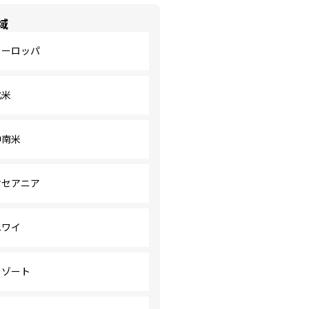
域
ヨーロッパ
北米
中南米
オセアニア
ハワイ
リゾート