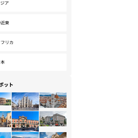
アジア
中近東
アフリカ
日本
ポット