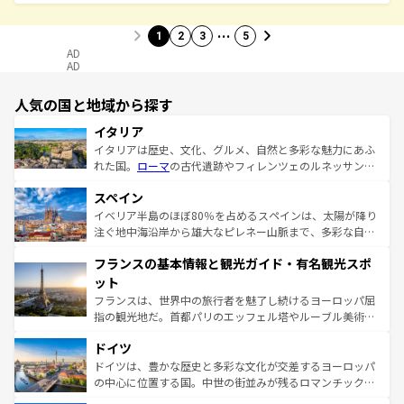
…
1
2
3
5
AD
AD
人気の国と地域から探す
イタリア
イタリアは歴史、文化、グルメ、自然と多彩な魅力にあふ
れた国。
ローマ
の古代遺跡やフィレンツェのルネッサンス
美術、ヴェネツィアの運河など、歴史あるスポットはもち
スペイン
ろん、トスカーナの美しい田園風景やアマルフィ海岸の絶
景など、自然景観も見逃せない。観光の合間には、本場の
イベリア半島のほぼ80％を占めるスペインは、太陽が降り
ピザやパスタなど、絶品のイタリア料理を堪能することも
注ぐ地中海沿岸から雄大なピレネー山脈まで、多彩な自然
できる。朝目覚めてから夜眠るまで、すべての瞬間を楽し
と文化が詰まったヨーロッパ屈指の旅行先だ。多様な地域
フランスの基本情報と観光ガイド・有名観光スポ
ませてくれるイタリアで、忘れられない旅をしてみよう！
文化が根付くこの国では、情熱的なフラメンコ、熱気あふ
なお、新着のイタリア情報は
コンテンツ一覧
を参照してほ
れる闘牛、そして美味しいタパスが生活の一部となってい
ット
しい。
る。首都マドリードの洗練された雰囲気や、バルセロナの
フランスは、世界中の旅行者を魅了し続けるヨーロッパ屈
アートに溢れた街角から、地方では古代ローマ遺跡や中世
指の観光地だ。首都パリのエッフェル塔やルーブル美術館
の城塞都市、穏やかなビーチリゾートまで多彩な表情を見
といった象徴的なスポットから、田舎町の古風な美しさま
せる。地方によって風土や気候が異なるスペインはその個
ドイツ
で、幅広い魅力が詰まっている。華麗な宮殿、歴史的な大
性で訪れる人を魅了する。 なお、新着のスペイン情報は
コ
聖堂、美しいビーチ、そして豊かな自然が、訪れる者を心
ドイツは、豊かな歴史と多彩な文化が交差するヨーロッパ
ンテンツ一覧
を参照してほしい。
から魅了する。また、フランスは美食の国としても知ら
の中心に位置する国。中世の街並みが残るロマンチック街
れ、フランス料理はユネスコ無形文化遺産にも登録されて
道から、未来を先取りするようなモダンな都市まで多様な