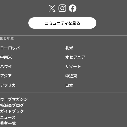
コミュニティを見る
国と地域
ヨーロッパ
北米
中南米
オセアニア
ハワイ
リゾート
アジア
中近東
アフリカ
日本
ウェブマガジン
特派員ブログ
ガイドブック
ニュース
著者一覧