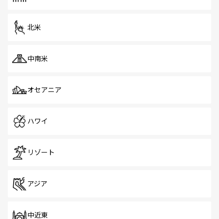
だ。訪れる人を飽きさせないシンガポールで、多様な魅力
を体感しよう。 なお、新着のシンガポール情報は
コンテン
ツ一覧
を参照してほしい。
北米
中南米
オセアニア
ハワイ
リゾート
アジア
中近東