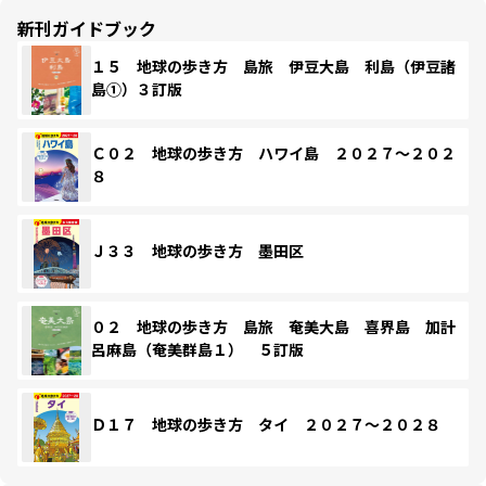
新刊ガイドブック
１５ 地球の歩き方 島旅 伊豆大島 利島（伊豆諸
島①）３訂版
Ｃ０２ 地球の歩き方 ハワイ島 ２０２７～２０２
８
Ｊ３３ 地球の歩き方 墨田区
０２ 地球の歩き方 島旅 奄美大島 喜界島 加計
呂麻島（奄美群島１） ５訂版
Ｄ１７ 地球の歩き方 タイ ２０２７～２０２８