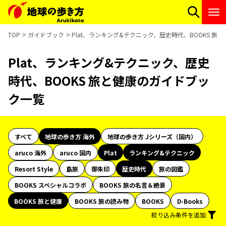
TOP
ガイドブック
Plat、ランキング&テクニック、歴史時代、BOOKS 
Plat、ランキング&テクニック、歴史
時代、BOOKS 旅と健康のガイドブッ
ク一覧
すべて
地球の歩き方 海外
地球の歩き方 Jシリーズ（国内）
aruco 海外
aruco 国内
Plat
ランキング&テクニック
Resort Style
島旅
御朱印
歴史時代
旅の図鑑
BOOKS スペシャルコラボ
BOOKS 旅の名言＆絶景
BOOKS 旅と健康
BOOKS 旅の読み物
BOOKS
D-Books
絞り込み条件を追加