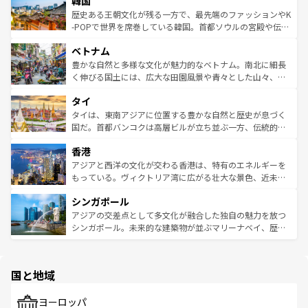
韓国
いる。アクティビティも充実しており、サーフィンやダイ
ン）、静ひつな山岳地帯である台湾東部など、都市の喧騒
は
コンテンツ一覧
を参照してほしい。
ビング、ハイキングなど、アウトドア好きにはたまらな
と山間の静けさが共存しており、訪れる人に新しい発見と
歴史ある王朝文化が残る一方で、最先端のファッションやK
い。オーストラリアの多彩な魅力を存分に味わいつくそ
驚きをもたらしてくれる。また、奥深い台湾の食文化も魅
-POPで世界を席巻している韓国。首都ソウルの宮殿や伝統
う。 なお、新着のオーストラリア情報は
コンテンツ一覧
を
力で、夜市などの屋台グルメから高級料理、ヘルシーで美
家屋が並ぶエリアでは韓国の歴史と文化に浸ることがで
参照してほしい。
ベトナム
容にもいいと評判のスイーツなど、バラエティ豊かな料理
き、地方に足を延ばせば四季折々の自然美を楽しむことが
が味わえる。 なお、新着の台湾情報は
コンテンツ一覧
を参
できる。そして、キムチや焼肉、絶品のストリートフード
豊かな自然と多様な文化が魅力的なベトナム。南北に細長
照してほしい。
まで、さまざまな韓国料理が待っている。夜には、韓国な
く伸びる国土には、広大な田園風景や青々とした山々、世
らではのナイトライフも堪能できる。あたたかいホスピタ
界遺産に登録された壮大な自然景観が点在し、都市部では
タイ
リティに包まれながら、韓国の多彩な魅力を心ゆくまで味
急速な発展と共に伝統が息づく。ハノイの古い町並みやホ
わってみてほしい。 なお、新着の韓国情報は
コンテンツ一
ーチミン市のフランス統治時代の建物も、独特の雰囲気を
タイは、東南アジアに位置する豊かな自然と歴史が息づく
覧
を参照してほしい。
醸し出している。また、バラエティの豊かさとおいしさで
国だ。首都バンコクは高層ビルが立ち並ぶ一方、伝統的な
世界中の食通を魅了してやまないベトナム料理も魅力のひ
寺院や市場がいたるところに点在し、古きよき文化と現代
香港
とつ。フォーやバインミー、ベトナムコーヒーなどは、ぜ
の活気が交差している。北部ではチェンマイなどの山岳地
ひ現地で味わいたい。どの地域を訪れてもあたたかい人々
帯で自然と触れ合い、南部ではプーケットやクラビの美し
アジアと西洋の文化が交わる香港は、特有のエネルギーを
が旅行者を迎えてくれるので、きっと忘れられない旅にな
いビーチでリゾート気分を楽しむことができる。タイ料理
もっている。ヴィクトリア湾に広がる壮大な景色、近未来
るはずだ。 なお、新着のベトナム情報は
コンテンツ一覧
を
は世界的に有名で、屋台から高級レストランまで味覚を刺
的なアートスポット、そして歴史と現代が融合した町並
参照してほしい。
シンガポール
激する。気候は一年中温暖で、どの季節にも異なる楽しみ
み、どこを訪れても感動するはず。観光スポットが密集し
が待っている。親しみやすいタイの人々、仏教を中心とし
ており、効率よく見どころを回れるのも魅力。息をのむよ
アジアの交差点として多文化が融合した独自の魅力を放つ
た文化、そして多様な観光資源が、訪れる旅人を魅了し続
うな絶景から文化的な体験まで、香港を存分に楽しみ尽く
シンガポール。未来的な建築物が並ぶマリーナベイ、歴史
ける。 なお、新着のタイ情報は
コンテンツ一覧
を参照して
そう。 なお、新着の香港情報は
コンテンツ一覧
を参照して
と伝統を感じられるエスニックタウン、多数の緑豊かな公
ほしい。
ほしい。
園や自然保護区など、自然が調和した近代的な景観と文化
の多様性あふれるカラフルな町は、どこを歩いても新しい
国と地域
発見がある。さらに、治安のよさや充実した公共交通機関
も、旅行者にとっては魅力的なポイント。グルメも豊富
で、ホーカーズは地元の風情を楽しめる外せないスポット
ヨーロッパ