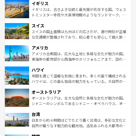
イギリス
いる。シャンパンの発祥地であるランス、プロヴァンスの
顔を持つこの国は、どこを歩いても飽きることがない。ベ
香り高いラベンダー畑など、多彩な楽しみ方が可能だ。さ
ルリンの文化的活気、バイエルン州のアルプスの絶景、そ
イギリスは、古きよき伝統と最先端が共存する国。ウェス
らに、パリ以外の地域にも魅力が溢れており、どの街角に
してライン川沿いのワイン畑といった風景は必見。ビール
トミンスター寺院や大英博物館のようなランドマーク、歴
も豊かな歴史と文化が息づいている。パリ以外の個性あふ
とソーセージを味わいながら地元の人と過ごす楽しい時間
史ある大学都市、美しい丘陵地帯や牧歌的な風景など、エ
れる地方に足を運ぶとそれぞれで全く異なる文化を体験で
スイス
は、お酒好きな人にはぜひ体験してほしい。 なお、新着の
リアごとに異なる魅力がある。また、優雅なアフタヌーン
きるだろう。 なお、新着のフランス情報は
コンテンツ一覧
ドイツ情報は
コンテンツ一覧
を参照してほしい。
ティー、ビール好きにはたまらない英国パブ、サッカー観
スイスの国土面積は九州ほどの広さだが、運行時刻が正確
を参照してほしい。
戦など、本場だからこそできる体験も豊富。イギリスを旅
な交通網が整備されており、初心者でも安心して個人旅行
して楽しみつくそう。 なお、新着のイギリス情報は
コンテ
を楽しめる。日本同様に時刻表どおりの旅が可能だ。中世
アメリカ
ンツ一覧
を参照してほしい。
の建物がそのまま残る町や、スイスならではのユニークな
博物館もあり、アルプス観光だけでなく町歩きも満喫する
アメリカ合衆国は、広大な土地と多様な文化が魅力の国。
ことができる。国民の所得が高いため物価も高いが、旅行
東海岸の都市部から西海岸のカリフォルニアまで、訪れる
者向けの交通パス提供のサービスもあり、うまく活用すれ
場所ごとに異なる風景と体験が待っている。ニューヨーク
ハワイ
ば市内交通費無料で観光を楽しむこともできる。 なお、新
のような巨大都市は、観光、ショッピング、エンターテイ
着のスイス情報は
コンテンツ一覧
を参照してほしい。
ンメントが詰まった刺激的なスポットだ。一方、アメリカ
年間を通じて温暖な気候に恵まれ、多くの島で構成される
西部には大自然が広がり、グランドキャニオンやイエロー
ハワイは、どの島も独自の魅力をもっている。大自然の神
ストーン国立公園といった絶景が堪能できる。さらに、南
秘を感じたいなら、火山が生み出した壮大な景観を誇るハ
オーストラリア
部のニューオーリンズでは、音楽と美食が融合した独特の
ワイ島は見逃せない。また、定番の観光地といえばオアフ
文化が魅力。旅行者はアメリカの各地域で異なる魅力を楽
島だが、静かな自然を求めるならマウイ島やカウアイ島が
オーストラリアは、壮大な自然と多様な文化が魅力の国。
しみながら、その多様性と豊かな歴史を感じることができ
おすすめ。エメラルドグリーンに輝く海をはじめ、豊かな
シドニーのシンボルであるシドニー・オペラハウス、オー
るだろう。車でのロードトリップや列車の旅も、アメリカ
文化や歴史が息づいている。「アロハスピリット」と呼ば
ストラリア東海岸北部に広がる大サンゴ礁地帯グレートバ
ならではの贅沢な旅のスタイルだ。 なお、新着のアメリカ
台湾
れるおもてなしの心で訪れる人々を迎えてくれるハワイの
リアリーフや大陸中央部にそびえるウルル（エアーズロッ
情報は
コンテンツ一覧
を参照してほしい。
人々、おいしいローカルフードやハワイアンミュージッ
ク）、タスマニアの美しい原生林やケアンズの熱帯雨林な
日本から約４時間ほどでたどり着く台湾は、多彩な文化と
ク、伝統的なフラダンスなど、すべてがハワイの魅力を彩
ど、見どころがたくさん。また、カフェやワイン、オージ
自然が織りなす魅力的な観光地。活気あふれる大都市の台
っている。訪れるたびに新しい発見と感動が待っているハ
ービーフなどの食文化も豊かで、美味しいものであふれて
北やノスタルジックな町並みが人気な九份（ジォウフェ
ワイを、存分に味わってほしい。 なお、新着のハワイ情報