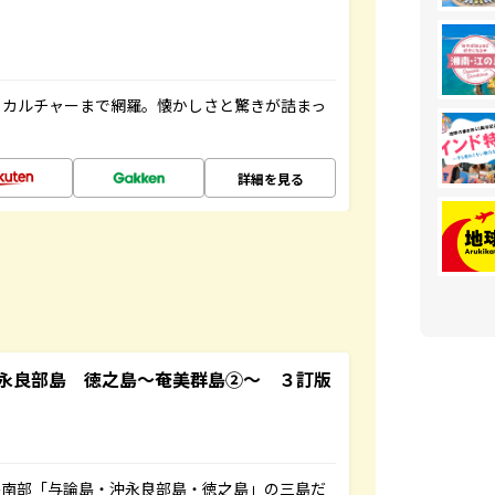
、カルチャーまで網羅。懐かしさと驚きが詰まっ
詳細を見る
永良部島 徳之島～奄美群島②～ ３訂版
島南部「与論島・沖永良部島・徳之島」の三島だ