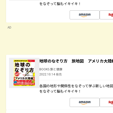
をなぞって脳もイキイキ！
AD
地球のなぞり方 旅地図 アメリカ大陸
BOOKS 旅と健康
2022.10.14 発売
各国の地形や関係性をなぞって学ぶ新しい地
をなぞって脳もイキイキ！