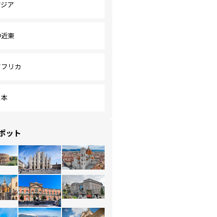
アジア
中近東
アフリカ
日本
ポット