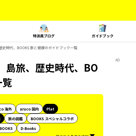
特派員ブログ
ガイドブック
歴史時代、BOOKS 旅と健康のガイドブック一覧
AD
ク、島旅、歴史時代、BO
一覧
co 海外
aruco 国内
Plat
代
旅の図鑑
BOOKS スペシャルコラボ
BOOKS
D-Books