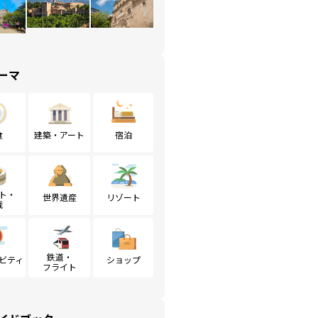
ーマ
食
建築・アート
宿泊
ト・
世界遺産
リゾート
戦
鉄道・
ビティ
ショップ
フライト