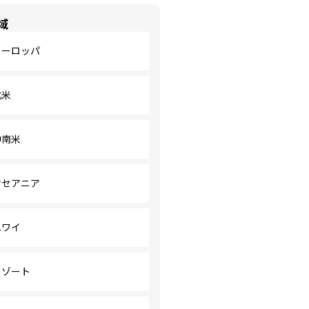
域
ヨーロッパ
北米
中南米
オセアニア
ハワイ
リゾート