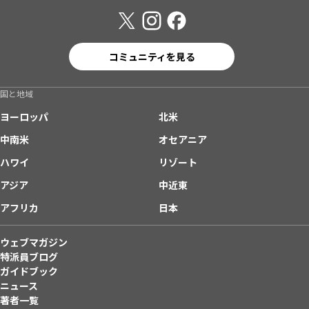
コミュニティを見る
国と地域
ヨーロッパ
北米
中南米
オセアニア
ハワイ
リゾート
アジア
中近東
アフリカ
日本
ウェブマガジン
特派員ブログ
ガイドブック
ニュース
著者一覧