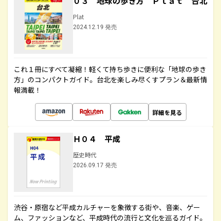
０３ 地球の歩き方 Ｐｌａｔ 台北
Plat
2024.12.19 発売
これ１冊にすべて凝縮！軽くて持ち歩きに便利な「地球の歩き
方」のコンパクトガイド。台北を楽しみ尽くすプラン＆最新情
報満載！
詳細を見る
Ｈ０４ 平成
歴史時代
2026.09.17 発売
渋谷・原宿など平成カルチャーを象徴する街や、音楽、ゲー
ム、ファッションなど、平成時代の流行と文化を巡るガイド。