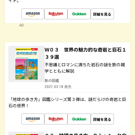
イド。
詳細を見る
AD
Ｗ０３ 世界の魅力的な奇岩と巨石１
３９選
不思議とロマンに満ちた岩石の謎を旅の雑
学とともに解説
旅の図鑑
2021.03.18 発売
「地球の歩き方」図鑑シリーズ第３弾は、謎だらけの奇岩と巨
石の世界！
詳細を見る