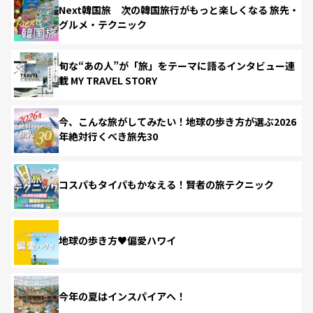
Next韓国旅 次の韓国旅行がもっと楽しくなる 旅先・
グルメ・テクニック
旬な“あの人”が「旅」をテーマに語るインタビュー連
載 MY TRAVEL STORY
今、こんな旅がしてみたい！地球の歩き方が選ぶ2026
年絶対行くべき旅先30
コスパもタイパもかなえる！賢者の旅テクニック
地球の歩き方♥偏愛ハワイ
今年の夏はインスパイアへ！