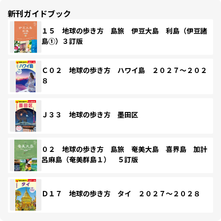
新刊ガイドブック
１５ 地球の歩き方 島旅 伊豆大島 利島（伊豆諸
島①）３訂版
Ｃ０２ 地球の歩き方 ハワイ島 ２０２７～２０２
８
Ｊ３３ 地球の歩き方 墨田区
０２ 地球の歩き方 島旅 奄美大島 喜界島 加計
呂麻島（奄美群島１） ５訂版
Ｄ１７ 地球の歩き方 タイ ２０２７～２０２８