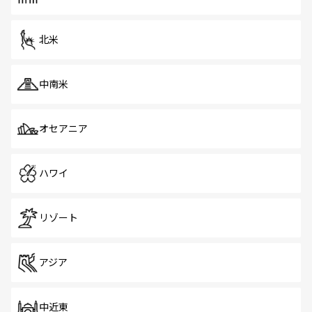
だ。訪れる人を飽きさせないシンガポールで、多様な魅力
を体感しよう。 なお、新着のシンガポール情報は
コンテン
ツ一覧
を参照してほしい。
北米
中南米
オセアニア
ハワイ
リゾート
アジア
中近東