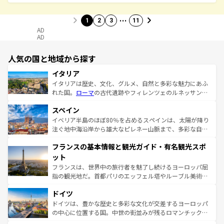
…
1
2
3
11
AD
AD
人気の国と地域から探す
イタリア
イタリアは歴史、文化、グルメ、自然と多彩な魅力にあふ
れた国。
ローマ
の古代遺跡やフィレンツェのルネッサンス
美術、ヴェネツィアの運河など、歴史あるスポットはもち
スペイン
ろん、トスカーナの美しい田園風景やアマルフィ海岸の絶
景など、自然景観も見逃せない。観光の合間には、本場の
イベリア半島のほぼ80％を占めるスペインは、太陽が降り
ピザやパスタなど、絶品のイタリア料理を堪能することも
注ぐ地中海沿岸から雄大なピレネー山脈まで、多彩な自然
できる。朝目覚めてから夜眠るまで、すべての瞬間を楽し
と文化が詰まったヨーロッパ屈指の旅行先だ。多様な地域
フランスの基本情報と観光ガイド・有名観光スポ
ませてくれるイタリアで、忘れられない旅をしてみよう！
文化が根付くこの国では、情熱的なフラメンコ、熱気あふ
なお、新着のイタリア情報は
コンテンツ一覧
を参照してほ
れる闘牛、そして美味しいタパスが生活の一部となってい
ット
しい。
る。首都マドリードの洗練された雰囲気や、バルセロナの
フランスは、世界中の旅行者を魅了し続けるヨーロッパ屈
アートに溢れた街角から、地方では古代ローマ遺跡や中世
指の観光地だ。首都パリのエッフェル塔やルーブル美術館
の城塞都市、穏やかなビーチリゾートまで多彩な表情を見
といった象徴的なスポットから、田舎町の古風な美しさま
せる。地方によって風土や気候が異なるスペインはその個
ドイツ
で、幅広い魅力が詰まっている。華麗な宮殿、歴史的な大
性で訪れる人を魅了する。 なお、新着のスペイン情報は
コ
聖堂、美しいビーチ、そして豊かな自然が、訪れる者を心
ドイツは、豊かな歴史と多彩な文化が交差するヨーロッパ
ンテンツ一覧
を参照してほしい。
から魅了する。また、フランスは美食の国としても知ら
の中心に位置する国。中世の街並みが残るロマンチック街
れ、フランス料理はユネスコ無形文化遺産にも登録されて
道から、未来を先取りするようなモダンな都市まで多様な