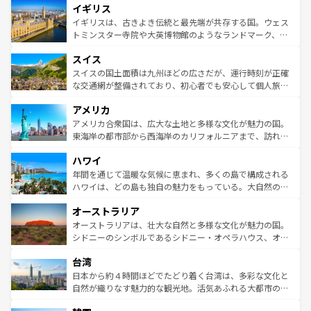
イギリス
いる。シャンパンの発祥地であるランス、プロヴァンスの
顔を持つこの国は、どこを歩いても飽きることがない。ベ
香り高いラベンダー畑など、多彩な楽しみ方が可能だ。さ
ルリンの文化的活気、バイエルン州のアルプスの絶景、そ
イギリスは、古きよき伝統と最先端が共存する国。ウェス
らに、パリ以外の地域にも魅力が溢れており、どの街角に
してライン川沿いのワイン畑といった風景は必見。ビール
トミンスター寺院や大英博物館のようなランドマーク、歴
も豊かな歴史と文化が息づいている。パリ以外の個性あふ
とソーセージを味わいながら地元の人と過ごす楽しい時間
史ある大学都市、美しい丘陵地帯や牧歌的な風景など、エ
れる地方に足を運ぶとそれぞれで全く異なる文化を体験で
スイス
は、お酒好きな人にはぜひ体験してほしい。 なお、新着の
リアごとに異なる魅力がある。また、優雅なアフタヌーン
きるだろう。 なお、新着のフランス情報は
コンテンツ一覧
ドイツ情報は
コンテンツ一覧
を参照してほしい。
ティー、ビール好きにはたまらない英国パブ、サッカー観
スイスの国土面積は九州ほどの広さだが、運行時刻が正確
を参照してほしい。
戦など、本場だからこそできる体験も豊富。イギリスを旅
な交通網が整備されており、初心者でも安心して個人旅行
して楽しみつくそう。 なお、新着のイギリス情報は
コンテ
を楽しめる。日本同様に時刻表どおりの旅が可能だ。中世
アメリカ
ンツ一覧
を参照してほしい。
の建物がそのまま残る町や、スイスならではのユニークな
博物館もあり、アルプス観光だけでなく町歩きも満喫する
アメリカ合衆国は、広大な土地と多様な文化が魅力の国。
ことができる。国民の所得が高いため物価も高いが、旅行
東海岸の都市部から西海岸のカリフォルニアまで、訪れる
者向けの交通パス提供のサービスもあり、うまく活用すれ
場所ごとに異なる風景と体験が待っている。ニューヨーク
ハワイ
ば市内交通費無料で観光を楽しむこともできる。 なお、新
のような巨大都市は、観光、ショッピング、エンターテイ
着のスイス情報は
コンテンツ一覧
を参照してほしい。
ンメントが詰まった刺激的なスポットだ。一方、アメリカ
年間を通じて温暖な気候に恵まれ、多くの島で構成される
西部には大自然が広がり、グランドキャニオンやイエロー
ハワイは、どの島も独自の魅力をもっている。大自然の神
ストーン国立公園といった絶景が堪能できる。さらに、南
秘を感じたいなら、火山が生み出した壮大な景観を誇るハ
オーストラリア
部のニューオーリンズでは、音楽と美食が融合した独特の
ワイ島は見逃せない。また、定番の観光地といえばオアフ
文化が魅力。旅行者はアメリカの各地域で異なる魅力を楽
島だが、静かな自然を求めるならマウイ島やカウアイ島が
オーストラリアは、壮大な自然と多様な文化が魅力の国。
しみながら、その多様性と豊かな歴史を感じることができ
おすすめ。エメラルドグリーンに輝く海をはじめ、豊かな
シドニーのシンボルであるシドニー・オペラハウス、オー
るだろう。車でのロードトリップや列車の旅も、アメリカ
文化や歴史が息づいている。「アロハスピリット」と呼ば
ストラリア東海岸北部に広がる大サンゴ礁地帯グレートバ
ならではの贅沢な旅のスタイルだ。 なお、新着のアメリカ
台湾
れるおもてなしの心で訪れる人々を迎えてくれるハワイの
リアリーフや大陸中央部にそびえるウルル（エアーズロッ
情報は
コンテンツ一覧
を参照してほしい。
人々、おいしいローカルフードやハワイアンミュージッ
ク）、タスマニアの美しい原生林やケアンズの熱帯雨林な
日本から約４時間ほどでたどり着く台湾は、多彩な文化と
ク、伝統的なフラダンスなど、すべてがハワイの魅力を彩
ど、見どころがたくさん。また、カフェやワイン、オージ
自然が織りなす魅力的な観光地。活気あふれる大都市の台
っている。訪れるたびに新しい発見と感動が待っているハ
ービーフなどの食文化も豊かで、美味しいものであふれて
北やノスタルジックな町並みが人気な九份（ジォウフェ