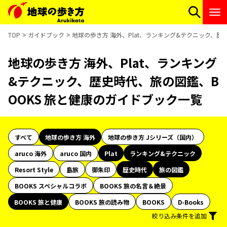
TOP
ガイドブック
地球の歩き方 海外、Plat、ランキング&テクニック、歴
地球の歩き方 海外、Plat、ランキング
&テクニック、歴史時代、旅の図鑑、B
OOKS 旅と健康のガイドブック一覧
すべて
地球の歩き方 海外
地球の歩き方 Jシリーズ（国内）
aruco 海外
aruco 国内
Plat
ランキング&テクニック
Resort Style
島旅
御朱印
歴史時代
旅の図鑑
BOOKS スペシャルコラボ
BOOKS 旅の名言＆絶景
BOOKS 旅と健康
BOOKS 旅の読み物
BOOKS
D-Books
絞り込み条件を追加