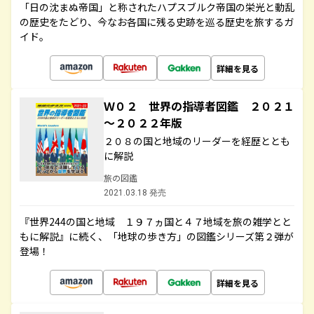
「日の沈まぬ帝国」と称されたハプスブルク帝国の栄光と動乱
の歴史をたどり、今なお各国に残る史跡を巡る歴史を旅するガ
イド。
詳細を見る
Ｗ０２ 世界の指導者図鑑 ２０２１
～２０２２年版
２０８の国と地域のリーダーを経歴ととも
に解説
旅の図鑑
2021.03.18 発売
『世界244の国と地域 １９７ヵ国と４７地域を旅の雑学とと
もに解説』に続く、「地球の歩き方」の図鑑シリーズ第２弾が
登場！
詳細を見る