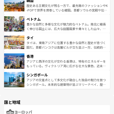
ワイを、存分に味わってほしい。 なお、新着のハワイ情報
韓国
いる。アクティビティも充実しており、サーフィンやダイ
ン）、静ひつな山岳地帯である台湾東部など、都市の喧騒
は
コンテンツ一覧
を参照してほしい。
ビング、ハイキングなど、アウトドア好きにはたまらな
と山間の静けさが共存しており、訪れる人に新しい発見と
歴史ある王朝文化が残る一方で、最先端のファッションやK
い。オーストラリアの多彩な魅力を存分に味わいつくそ
驚きをもたらしてくれる。また、奥深い台湾の食文化も魅
-POPで世界を席巻している韓国。首都ソウルの宮殿や伝統
う。 なお、新着のオーストラリア情報は
コンテンツ一覧
を
力で、夜市などの屋台グルメから高級料理、ヘルシーで美
家屋が並ぶエリアでは韓国の歴史と文化に浸ることがで
参照してほしい。
ベトナム
容にもいいと評判のスイーツなど、バラエティ豊かな料理
き、地方に足を延ばせば四季折々の自然美を楽しむことが
が味わえる。 なお、新着の台湾情報は
コンテンツ一覧
を参
できる。そして、キムチや焼肉、絶品のストリートフード
豊かな自然と多様な文化が魅力的なベトナム。南北に細長
照してほしい。
まで、さまざまな韓国料理が待っている。夜には、韓国な
く伸びる国土には、広大な田園風景や青々とした山々、世
らではのナイトライフも堪能できる。あたたかいホスピタ
界遺産に登録された壮大な自然景観が点在し、都市部では
タイ
リティに包まれながら、韓国の多彩な魅力を心ゆくまで味
急速な発展と共に伝統が息づく。ハノイの古い町並みやホ
わってみてほしい。 なお、新着の韓国情報は
コンテンツ一
ーチミン市のフランス統治時代の建物も、独特の雰囲気を
タイは、東南アジアに位置する豊かな自然と歴史が息づく
覧
を参照してほしい。
醸し出している。また、バラエティの豊かさとおいしさで
国だ。首都バンコクは高層ビルが立ち並ぶ一方、伝統的な
世界中の食通を魅了してやまないベトナム料理も魅力のひ
寺院や市場がいたるところに点在し、古きよき文化と現代
香港
とつ。フォーやバインミー、ベトナムコーヒーなどは、ぜ
の活気が交差している。北部ではチェンマイなどの山岳地
ひ現地で味わいたい。どの地域を訪れてもあたたかい人々
帯で自然と触れ合い、南部ではプーケットやクラビの美し
アジアと西洋の文化が交わる香港は、特有のエネルギーを
が旅行者を迎えてくれるので、きっと忘れられない旅にな
いビーチでリゾート気分を楽しむことができる。タイ料理
もっている。ヴィクトリア湾に広がる壮大な景色、近未来
るはずだ。 なお、新着のベトナム情報は
コンテンツ一覧
を
は世界的に有名で、屋台から高級レストランまで味覚を刺
的なアートスポット、そして歴史と現代が融合した町並
参照してほしい。
シンガポール
激する。気候は一年中温暖で、どの季節にも異なる楽しみ
み、どこを訪れても感動するはず。観光スポットが密集し
が待っている。親しみやすいタイの人々、仏教を中心とし
ており、効率よく見どころを回れるのも魅力。息をのむよ
アジアの交差点として多文化が融合した独自の魅力を放つ
た文化、そして多様な観光資源が、訪れる旅人を魅了し続
うな絶景から文化的な体験まで、香港を存分に楽しみ尽く
シンガポール。未来的な建築物が並ぶマリーナベイ、歴史
ける。 なお、新着のタイ情報は
コンテンツ一覧
を参照して
そう。 なお、新着の香港情報は
コンテンツ一覧
を参照して
と伝統を感じられるエスニックタウン、多数の緑豊かな公
ほしい。
ほしい。
園や自然保護区など、自然が調和した近代的な景観と文化
の多様性あふれるカラフルな町は、どこを歩いても新しい
国と地域
発見がある。さらに、治安のよさや充実した公共交通機関
も、旅行者にとっては魅力的なポイント。グルメも豊富
で、ホーカーズは地元の風情を楽しめる外せないスポット
ヨーロッパ