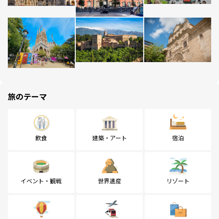
旅のテーマ
飲食
建築・アート
宿泊
イベント・観戦
世界遺産
リゾート