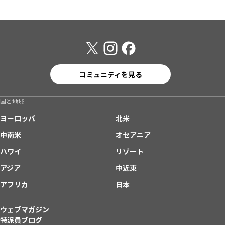
コミュニティを見る
国と地域
ヨーロッパ
北米
中南米
オセアニア
ハワイ
リゾート
アジア
中近東
アフリカ
日本
ウェブマガジン
特派員ブログ