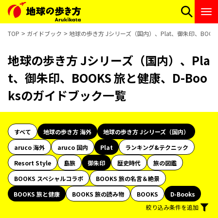
TOP
ガイドブック
地球の歩き方 Jシリーズ（国内）、Plat、御朱印、BOOK
地球の歩き方 Jシリーズ（国内）、Pla
t、御朱印、BOOKS 旅と健康、D-Boo
ksのガイドブック一覧
すべて
地球の歩き方 海外
地球の歩き方 Jシリーズ（国内）
aruco 海外
aruco 国内
Plat
ランキング&テクニック
Resort Style
島旅
御朱印
歴史時代
旅の図鑑
BOOKS スペシャルコラボ
BOOKS 旅の名言＆絶景
BOOKS 旅と健康
BOOKS 旅の読み物
BOOKS
D-Books
絞り込み条件を追加