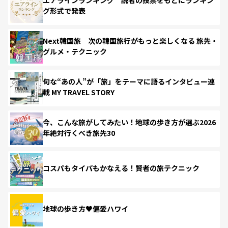
グ形式で発表
Next韓国旅 次の韓国旅行がもっと楽しくなる 旅先・
グルメ・テクニック
旬な“あの人”が「旅」をテーマに語るインタビュー連
載 MY TRAVEL STORY
今、こんな旅がしてみたい！地球の歩き方が選ぶ2026
年絶対行くべき旅先30
コスパもタイパもかなえる！賢者の旅テクニック
地球の歩き方♥偏愛ハワイ