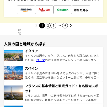
詳細を見る
…
1
2
3
9
AD
AD
人気の国と地域から探す
イタリア
イタリアは歴史、文化、グルメ、自然と多彩な魅力にあふ
れた国。
ローマ
の古代遺跡やフィレンツェのルネッサンス
美術、ヴェネツィアの運河など、歴史あるスポットはもち
スペイン
ろん、トスカーナの美しい田園風景やアマルフィ海岸の絶
景など、自然景観も見逃せない。観光の合間には、本場の
イベリア半島のほぼ80％を占めるスペインは、太陽が降り
ピザやパスタなど、絶品のイタリア料理を堪能することも
注ぐ地中海沿岸から雄大なピレネー山脈まで、多彩な自然
できる。朝目覚めてから夜眠るまで、すべての瞬間を楽し
と文化が詰まったヨーロッパ屈指の旅行先だ。多様な地域
フランスの基本情報と観光ガイド・有名観光スポ
ませてくれるイタリアで、忘れられない旅をしてみよう！
文化が根付くこの国では、情熱的なフラメンコ、熱気あふ
なお、新着のイタリア情報は
コンテンツ一覧
を参照してほ
れる闘牛、そして美味しいタパスが生活の一部となってい
ット
しい。
る。首都マドリードの洗練された雰囲気や、バルセロナの
フランスは、世界中の旅行者を魅了し続けるヨーロッパ屈
アートに溢れた街角から、地方では古代ローマ遺跡や中世
指の観光地だ。首都パリのエッフェル塔やルーブル美術館
の城塞都市、穏やかなビーチリゾートまで多彩な表情を見
といった象徴的なスポットから、田舎町の古風な美しさま