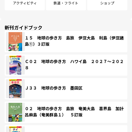
アクティビティ
鉄道・フライト
ショップ
新刊ガイドブック
１５ 地球の歩き方 島旅 伊豆大島 利島（伊豆諸
島①）３訂版
Ｃ０２ 地球の歩き方 ハワイ島 ２０２７～２０２
８
Ｊ３３ 地球の歩き方 墨田区
０２ 地球の歩き方 島旅 奄美大島 喜界島 加計
呂麻島（奄美群島１） ５訂版