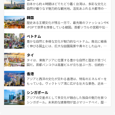
情報は
コンテンツ一覧
を参照してほしい。
人々、おいしいローカルフードやハワイアンミュージッ
ク）、タスマニアの美しい原生林やケアンズの熱帯雨林な
日本から約４時間ほどでたどり着く台湾は、多彩な文化と
ク、伝統的なフラダンスなど、すべてがハワイの魅力を彩
ど、見どころがたくさん。また、カフェやワイン、オージ
自然が織りなす魅力的な観光地。活気あふれる大都市の台
っている。訪れるたびに新しい発見と感動が待っているハ
ービーフなどの食文化も豊かで、美味しいものであふれて
北やノスタルジックな町並みが人気な九份（ジォウフェ
ワイを、存分に味わってほしい。 なお、新着のハワイ情報
韓国
いる。アクティビティも充実しており、サーフィンやダイ
ン）、静ひつな山岳地帯である台湾東部など、都市の喧騒
は
コンテンツ一覧
を参照してほしい。
ビング、ハイキングなど、アウトドア好きにはたまらな
と山間の静けさが共存しており、訪れる人に新しい発見と
歴史ある王朝文化が残る一方で、最先端のファッションやK
い。オーストラリアの多彩な魅力を存分に味わいつくそ
驚きをもたらしてくれる。また、奥深い台湾の食文化も魅
-POPで世界を席巻している韓国。首都ソウルの宮殿や伝統
う。 なお、新着のオーストラリア情報は
コンテンツ一覧
を
力で、夜市などの屋台グルメから高級料理、ヘルシーで美
家屋が並ぶエリアでは韓国の歴史と文化に浸ることがで
参照してほしい。
ベトナム
容にもいいと評判のスイーツなど、バラエティ豊かな料理
き、地方に足を延ばせば四季折々の自然美を楽しむことが
が味わえる。 なお、新着の台湾情報は
コンテンツ一覧
を参
できる。そして、キムチや焼肉、絶品のストリートフード
豊かな自然と多様な文化が魅力的なベトナム。南北に細長
照してほしい。
まで、さまざまな韓国料理が待っている。夜には、韓国な
く伸びる国土には、広大な田園風景や青々とした山々、世
らではのナイトライフも堪能できる。あたたかいホスピタ
界遺産に登録された壮大な自然景観が点在し、都市部では
タイ
リティに包まれながら、韓国の多彩な魅力を心ゆくまで味
急速な発展と共に伝統が息づく。ハノイの古い町並みやホ
わってみてほしい。 なお、新着の韓国情報は
コンテンツ一
ーチミン市のフランス統治時代の建物も、独特の雰囲気を
タイは、東南アジアに位置する豊かな自然と歴史が息づく
覧
を参照してほしい。
醸し出している。また、バラエティの豊かさとおいしさで
国だ。首都バンコクは高層ビルが立ち並ぶ一方、伝統的な
世界中の食通を魅了してやまないベトナム料理も魅力のひ
寺院や市場がいたるところに点在し、古きよき文化と現代
香港
とつ。フォーやバインミー、ベトナムコーヒーなどは、ぜ
の活気が交差している。北部ではチェンマイなどの山岳地
ひ現地で味わいたい。どの地域を訪れてもあたたかい人々
帯で自然と触れ合い、南部ではプーケットやクラビの美し
アジアと西洋の文化が交わる香港は、特有のエネルギーを
が旅行者を迎えてくれるので、きっと忘れられない旅にな
いビーチでリゾート気分を楽しむことができる。タイ料理
もっている。ヴィクトリア湾に広がる壮大な景色、近未来
るはずだ。 なお、新着のベトナム情報は
コンテンツ一覧
を
は世界的に有名で、屋台から高級レストランまで味覚を刺
的なアートスポット、そして歴史と現代が融合した町並
参照してほしい。
シンガポール
激する。気候は一年中温暖で、どの季節にも異なる楽しみ
み、どこを訪れても感動するはず。観光スポットが密集し
が待っている。親しみやすいタイの人々、仏教を中心とし
ており、効率よく見どころを回れるのも魅力。息をのむよ
アジアの交差点として多文化が融合した独自の魅力を放つ
た文化、そして多様な観光資源が、訪れる旅人を魅了し続
うな絶景から文化的な体験まで、香港を存分に楽しみ尽く
シンガポール。未来的な建築物が並ぶマリーナベイ、歴史
ける。 なお、新着のタイ情報は
コンテンツ一覧
を参照して
そう。 なお、新着の香港情報は
コンテンツ一覧
を参照して
と伝統を感じられるエスニックタウン、多数の緑豊かな公
ほしい。
ほしい。
園や自然保護区など、自然が調和した近代的な景観と文化