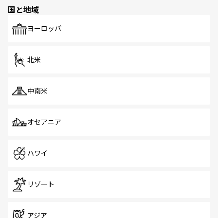
の多様性あふれるカラフルな町は、どこを歩いても新しい
国と地域
発見がある。さらに、治安のよさや充実した公共交通機関
も、旅行者にとっては魅力的なポイント。グルメも豊富
で、ホーカーズは地元の風情を楽しめる外せないスポット
ヨーロッパ
だ。訪れる人を飽きさせないシンガポールで、多様な魅力
を体感しよう。 なお、新着のシンガポール情報は
コンテン
ツ一覧
を参照してほしい。
北米
中南米
オセアニア
ハワイ
リゾート
アジア