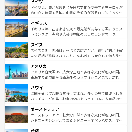
せる。地方によって風土や気候が異なるスペインはその個
ドイツ
で、幅広い魅力が詰まっている。華麗な宮殿、歴史的な大
性で訪れる人を魅了する。 なお、新着のスペイン情報は
コ
聖堂、美しいビーチ、そして豊かな自然が、訪れる者を心
ドイツは、豊かな歴史と多彩な文化が交差するヨーロッパ
ンテンツ一覧
を参照してほしい。
から魅了する。また、フランスは美食の国としても知ら
の中心に位置する国。中世の街並みが残るロマンチック街
れ、フランス料理はユネスコ無形文化遺産にも登録されて
道から、未来を先取りするようなモダンな都市まで多様な
イギリス
いる。シャンパンの発祥地であるランス、プロヴァンスの
顔を持つこの国は、どこを歩いても飽きることがない。ベ
香り高いラベンダー畑など、多彩な楽しみ方が可能だ。さ
ルリンの文化的活気、バイエルン州のアルプスの絶景、そ
イギリスは、古きよき伝統と最先端が共存する国。ウェス
らに、パリ以外の地域にも魅力が溢れており、どの街角に
してライン川沿いのワイン畑といった風景は必見。ビール
トミンスター寺院や大英博物館のようなランドマーク、歴
も豊かな歴史と文化が息づいている。パリ以外の個性あふ
とソーセージを味わいながら地元の人と過ごす楽しい時間
史ある大学都市、美しい丘陵地帯や牧歌的な風景など、エ
れる地方に足を運ぶとそれぞれで全く異なる文化を体験で
スイス
は、お酒好きな人にはぜひ体験してほしい。 なお、新着の
リアごとに異なる魅力がある。また、優雅なアフタヌーン
きるだろう。 なお、新着のフランス情報は
コンテンツ一覧
ドイツ情報は
コンテンツ一覧
を参照してほしい。
ティー、ビール好きにはたまらない英国パブ、サッカー観
スイスの国土面積は九州ほどの広さだが、運行時刻が正確
を参照してほしい。
戦など、本場だからこそできる体験も豊富。イギリスを旅
な交通網が整備されており、初心者でも安心して個人旅行
して楽しみつくそう。 なお、新着のイギリス情報は
コンテ
を楽しめる。日本同様に時刻表どおりの旅が可能だ。中世
アメリカ
ンツ一覧
を参照してほしい。
の建物がそのまま残る町や、スイスならではのユニークな
博物館もあり、アルプス観光だけでなく町歩きも満喫する
アメリカ合衆国は、広大な土地と多様な文化が魅力の国。
ことができる。国民の所得が高いため物価も高いが、旅行
東海岸の都市部から西海岸のカリフォルニアまで、訪れる
者向けの交通パス提供のサービスもあり、うまく活用すれ
場所ごとに異なる風景と体験が待っている。ニューヨーク
ハワイ
ば市内交通費無料で観光を楽しむこともできる。 なお、新
のような巨大都市は、観光、ショッピング、エンターテイ
着のスイス情報は
コンテンツ一覧
を参照してほしい。
ンメントが詰まった刺激的なスポットだ。一方、アメリカ
年間を通じて温暖な気候に恵まれ、多くの島で構成される
西部には大自然が広がり、グランドキャニオンやイエロー
ハワイは、どの島も独自の魅力をもっている。大自然の神
ストーン国立公園といった絶景が堪能できる。さらに、南
秘を感じたいなら、火山が生み出した壮大な景観を誇るハ
オーストラリア
部のニューオーリンズでは、音楽と美食が融合した独特の
ワイ島は見逃せない。また、定番の観光地といえばオアフ
文化が魅力。旅行者はアメリカの各地域で異なる魅力を楽
島だが、静かな自然を求めるならマウイ島やカウアイ島が
オーストラリアは、壮大な自然と多様な文化が魅力の国。
しみながら、その多様性と豊かな歴史を感じることができ
おすすめ。エメラルドグリーンに輝く海をはじめ、豊かな
シドニーのシンボルであるシドニー・オペラハウス、オー
るだろう。車でのロードトリップや列車の旅も、アメリカ
文化や歴史が息づいている。「アロハスピリット」と呼ば
ストラリア東海岸北部に広がる大サンゴ礁地帯グレートバ
ならではの贅沢な旅のスタイルだ。 なお、新着のアメリカ
台湾
れるおもてなしの心で訪れる人々を迎えてくれるハワイの
リアリーフや大陸中央部にそびえるウルル（エアーズロッ