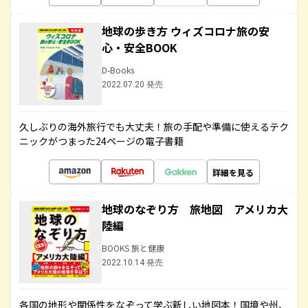
地球の歩き方 ウィズコロナ旅の安
心・安全BOOK
D-Books
2022.07.20 発売
久しぶりの海外旅行でも大丈夫！旅の手配や準備に使えるテク
ニックがつまった24ページの電子書籍
詳細を見る
地球のなぞり方 旅地図 アメリカ大
陸編
BOOKS 旅と健康
2022.10.14 発売
各国の地形や関係性をなぞって学ぶ新しい地図本！国境や州、