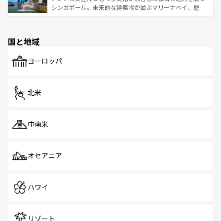
た文化、そして多様な観光資源が、訪れる旅人を魅了し続
うな絶景から文化的な体験まで、香港を存分に楽しみ尽く
シンガポール。未来的な建築物が並ぶマリーナベイ、歴史
ける。 なお、新着のタイ情報は
コンテンツ一覧
を参照して
そう。 なお、新着の香港情報は
コンテンツ一覧
を参照して
と伝統を感じられるエスニックタウン、多数の緑豊かな公
ほしい。
ほしい。
園や自然保護区など、自然が調和した近代的な景観と文化
の多様性あふれるカラフルな町は、どこを歩いても新しい
国と地域
発見がある。さらに、治安のよさや充実した公共交通機関
も、旅行者にとっては魅力的なポイント。グルメも豊富
で、ホーカーズは地元の風情を楽しめる外せないスポット
ヨーロッパ
だ。訪れる人を飽きさせないシンガポールで、多様な魅力
を体感しよう。 なお、新着のシンガポール情報は
コンテン
ツ一覧
を参照してほしい。
北米
中南米
オセアニア
ハワイ
リゾート