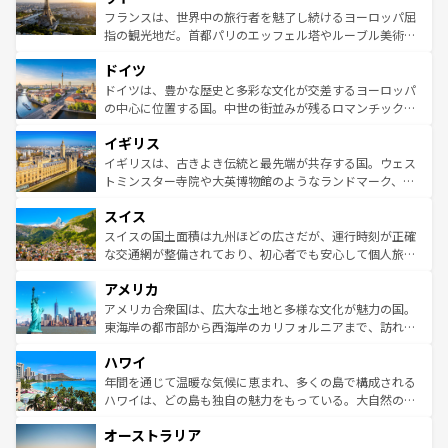
しい。
る。首都マドリードの洗練された雰囲気や、バルセロナの
フランスは、世界中の旅行者を魅了し続けるヨーロッパ屈
アートに溢れた街角から、地方では古代ローマ遺跡や中世
指の観光地だ。首都パリのエッフェル塔やルーブル美術館
の城塞都市、穏やかなビーチリゾートまで多彩な表情を見
といった象徴的なスポットから、田舎町の古風な美しさま
せる。地方によって風土や気候が異なるスペインはその個
ドイツ
で、幅広い魅力が詰まっている。華麗な宮殿、歴史的な大
性で訪れる人を魅了する。 なお、新着のスペイン情報は
コ
聖堂、美しいビーチ、そして豊かな自然が、訪れる者を心
ドイツは、豊かな歴史と多彩な文化が交差するヨーロッパ
ンテンツ一覧
を参照してほしい。
から魅了する。また、フランスは美食の国としても知ら
の中心に位置する国。中世の街並みが残るロマンチック街
れ、フランス料理はユネスコ無形文化遺産にも登録されて
道から、未来を先取りするようなモダンな都市まで多様な
イギリス
いる。シャンパンの発祥地であるランス、プロヴァンスの
顔を持つこの国は、どこを歩いても飽きることがない。ベ
香り高いラベンダー畑など、多彩な楽しみ方が可能だ。さ
ルリンの文化的活気、バイエルン州のアルプスの絶景、そ
イギリスは、古きよき伝統と最先端が共存する国。ウェス
らに、パリ以外の地域にも魅力が溢れており、どの街角に
してライン川沿いのワイン畑といった風景は必見。ビール
トミンスター寺院や大英博物館のようなランドマーク、歴
も豊かな歴史と文化が息づいている。パリ以外の個性あふ
とソーセージを味わいながら地元の人と過ごす楽しい時間
史ある大学都市、美しい丘陵地帯や牧歌的な風景など、エ
れる地方に足を運ぶとそれぞれで全く異なる文化を体験で
スイス
は、お酒好きな人にはぜひ体験してほしい。 なお、新着の
リアごとに異なる魅力がある。また、優雅なアフタヌーン
きるだろう。 なお、新着のフランス情報は
コンテンツ一覧
ドイツ情報は
コンテンツ一覧
を参照してほしい。
ティー、ビール好きにはたまらない英国パブ、サッカー観
スイスの国土面積は九州ほどの広さだが、運行時刻が正確
を参照してほしい。
戦など、本場だからこそできる体験も豊富。イギリスを旅
な交通網が整備されており、初心者でも安心して個人旅行
して楽しみつくそう。 なお、新着のイギリス情報は
コンテ
を楽しめる。日本同様に時刻表どおりの旅が可能だ。中世
アメリカ
ンツ一覧
を参照してほしい。
の建物がそのまま残る町や、スイスならではのユニークな
博物館もあり、アルプス観光だけでなく町歩きも満喫する
アメリカ合衆国は、広大な土地と多様な文化が魅力の国。
ことができる。国民の所得が高いため物価も高いが、旅行
東海岸の都市部から西海岸のカリフォルニアまで、訪れる
者向けの交通パス提供のサービスもあり、うまく活用すれ
場所ごとに異なる風景と体験が待っている。ニューヨーク
ハワイ
ば市内交通費無料で観光を楽しむこともできる。 なお、新
のような巨大都市は、観光、ショッピング、エンターテイ
着のスイス情報は
コンテンツ一覧
を参照してほしい。
ンメントが詰まった刺激的なスポットだ。一方、アメリカ
年間を通じて温暖な気候に恵まれ、多くの島で構成される
西部には大自然が広がり、グランドキャニオンやイエロー
ハワイは、どの島も独自の魅力をもっている。大自然の神
ストーン国立公園といった絶景が堪能できる。さらに、南
秘を感じたいなら、火山が生み出した壮大な景観を誇るハ
オーストラリア
部のニューオーリンズでは、音楽と美食が融合した独特の
ワイ島は見逃せない。また、定番の観光地といえばオアフ