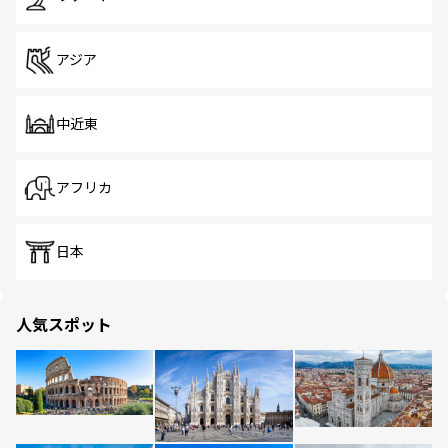
アジア
中近東
アフリカ
日本
人気スポット