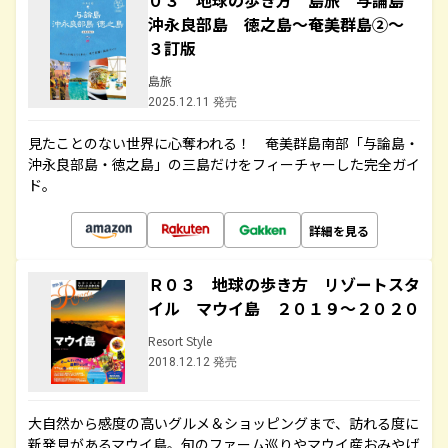
０３ 地球の歩き方 島旅 与論島
沖永良部島 徳之島～奄美群島②～
３訂版
島旅
2025.12.11 発売
見たことのない世界に心奪われる！ 奄美群島南部「与論島・
沖永良部島・徳之島」の三島だけをフィーチャーした完全ガイ
ド。
詳細を見る
Ｒ０３ 地球の歩き方 リゾートスタ
イル マウイ島 ２０１９～２０２０
Resort Style
2018.12.12 発売
大自然から感度の高いグルメ＆ショッピングまで、訪れる度に
新発見があるマウイ島。旬のファーム巡りやマウイ産おみやげ