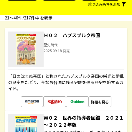
絞り込み条件を追加
21〜40件/217件中 を表示
Ｈ０２ ハプスブルク帝国
歴史時代
2025.09.18 発売
「日の沈まぬ帝国」と称されたハプスブルク帝国の栄光と動乱
の歴史をたどり、今なお各国に残る史跡を巡る歴史を旅するガ
イド。
詳細を見る
Ｗ０２ 世界の指導者図鑑 ２０２１
～２０２２年版