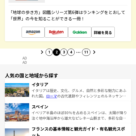
「地球の歩き方」図鑑シリーズ第6弾はランキングをとおして
「世界」の今を知ることができる一冊！
詳細を見る
…
1
2
3
4
11
AD
AD
人気の国と地域から探す
イタリア
イタリアは歴史、文化、グルメ、自然と多彩な魅力にあふ
れた国。
ローマ
の古代遺跡やフィレンツェのルネッサンス
美術、ヴェネツィアの運河など、歴史あるスポットはもち
スペイン
ろん、トスカーナの美しい田園風景やアマルフィ海岸の絶
景など、自然景観も見逃せない。観光の合間には、本場の
イベリア半島のほぼ80％を占めるスペインは、太陽が降り
ピザやパスタなど、絶品のイタリア料理を堪能することも
注ぐ地中海沿岸から雄大なピレネー山脈まで、多彩な自然
できる。朝目覚めてから夜眠るまで、すべての瞬間を楽し
と文化が詰まったヨーロッパ屈指の旅行先だ。多様な地域
フランスの基本情報と観光ガイド・有名観光スポ
ませてくれるイタリアで、忘れられない旅をしてみよう！
文化が根付くこの国では、情熱的なフラメンコ、熱気あふ
なお、新着のイタリア情報は
コンテンツ一覧
を参照してほ
れる闘牛、そして美味しいタパスが生活の一部となってい
ット