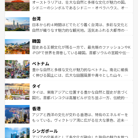
文化が魅力。旅行者はアメリカの各地域で異なる魅力を楽
島だが、静かな自然を求めるならマウイ島やカウアイ島が
オーストラリアは、壮大な自然と多様な文化が魅力の国。
しみながら、その多様性と豊かな歴史を感じることができ
おすすめ。エメラルドグリーンに輝く海をはじめ、豊かな
シドニーのシンボルであるシドニー・オペラハウス、オー
るだろう。車でのロードトリップや列車の旅も、アメリカ
文化や歴史が息づいている。「アロハスピリット」と呼ば
ストラリア東海岸北部に広がる大サンゴ礁地帯グレートバ
ならではの贅沢な旅のスタイルだ。 なお、新着のアメリカ
台湾
れるおもてなしの心で訪れる人々を迎えてくれるハワイの
リアリーフや大陸中央部にそびえるウルル（エアーズロッ
情報は
コンテンツ一覧
を参照してほしい。
人々、おいしいローカルフードやハワイアンミュージッ
ク）、タスマニアの美しい原生林やケアンズの熱帯雨林な
日本から約４時間ほどでたどり着く台湾は、多彩な文化と
ク、伝統的なフラダンスなど、すべてがハワイの魅力を彩
ど、見どころがたくさん。また、カフェやワイン、オージ
自然が織りなす魅力的な観光地。活気あふれる大都市の台
っている。訪れるたびに新しい発見と感動が待っているハ
ービーフなどの食文化も豊かで、美味しいものであふれて
北やノスタルジックな町並みが人気な九份（ジォウフェ
ワイを、存分に味わってほしい。 なお、新着のハワイ情報
韓国
いる。アクティビティも充実しており、サーフィンやダイ
ン）、静ひつな山岳地帯である台湾東部など、都市の喧騒
は
コンテンツ一覧
を参照してほしい。
ビング、ハイキングなど、アウトドア好きにはたまらな
と山間の静けさが共存しており、訪れる人に新しい発見と
歴史ある王朝文化が残る一方で、最先端のファッションやK
い。オーストラリアの多彩な魅力を存分に味わいつくそ
驚きをもたらしてくれる。また、奥深い台湾の食文化も魅
-POPで世界を席巻している韓国。首都ソウルの宮殿や伝統
う。 なお、新着のオーストラリア情報は
コンテンツ一覧
を
力で、夜市などの屋台グルメから高級料理、ヘルシーで美
家屋が並ぶエリアでは韓国の歴史と文化に浸ることがで
参照してほしい。
ベトナム
容にもいいと評判のスイーツなど、バラエティ豊かな料理
き、地方に足を延ばせば四季折々の自然美を楽しむことが
が味わえる。 なお、新着の台湾情報は
コンテンツ一覧
を参
できる。そして、キムチや焼肉、絶品のストリートフード
豊かな自然と多様な文化が魅力的なベトナム。南北に細長
照してほしい。
まで、さまざまな韓国料理が待っている。夜には、韓国な
く伸びる国土には、広大な田園風景や青々とした山々、世
らではのナイトライフも堪能できる。あたたかいホスピタ
界遺産に登録された壮大な自然景観が点在し、都市部では
タイ
リティに包まれながら、韓国の多彩な魅力を心ゆくまで味
急速な発展と共に伝統が息づく。ハノイの古い町並みやホ
わってみてほしい。 なお、新着の韓国情報は
コンテンツ一
ーチミン市のフランス統治時代の建物も、独特の雰囲気を
タイは、東南アジアに位置する豊かな自然と歴史が息づく
覧
を参照してほしい。
醸し出している。また、バラエティの豊かさとおいしさで
国だ。首都バンコクは高層ビルが立ち並ぶ一方、伝統的な
世界中の食通を魅了してやまないベトナム料理も魅力のひ
寺院や市場がいたるところに点在し、古きよき文化と現代
香港
とつ。フォーやバインミー、ベトナムコーヒーなどは、ぜ
の活気が交差している。北部ではチェンマイなどの山岳地
ひ現地で味わいたい。どの地域を訪れてもあたたかい人々
帯で自然と触れ合い、南部ではプーケットやクラビの美し
アジアと西洋の文化が交わる香港は、特有のエネルギーを
が旅行者を迎えてくれるので、きっと忘れられない旅にな
いビーチでリゾート気分を楽しむことができる。タイ料理
もっている。ヴィクトリア湾に広がる壮大な景色、近未来
るはずだ。 なお、新着のベトナム情報は
コンテンツ一覧
を
は世界的に有名で、屋台から高級レストランまで味覚を刺
的なアートスポット、そして歴史と現代が融合した町並
参照してほしい。
シンガポール
激する。気候は一年中温暖で、どの季節にも異なる楽しみ
み、どこを訪れても感動するはず。観光スポットが密集し
が待っている。親しみやすいタイの人々、仏教を中心とし
ており、効率よく見どころを回れるのも魅力。息をのむよ
アジアの交差点として多文化が融合した独自の魅力を放つ