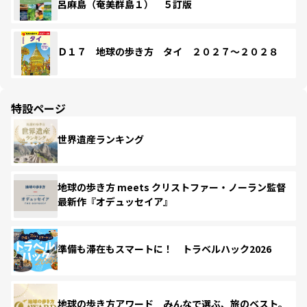
呂麻島（奄美群島１） ５訂版
Ｄ１７ 地球の歩き方 タイ ２０２７～２０２８
特設ページ
世界遺産ランキング
地球の歩き方 meets クリストファー・ノーラン監督
最新作『オデュッセイア』
準備も滞在もスマートに！ トラベルハック2026
地球の歩き方アワード みんなで選ぶ、旅のベスト。