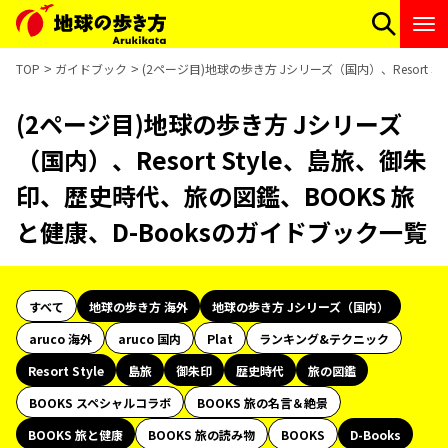
TOP
ガイドブック
(2ページ目)地球の歩き方 Jシリーズ（国内）、Resort 
(2ページ目)地球の歩き方 Jシリーズ
（国内）、Resort Style、島旅、御朱
印、歴史時代、旅の図鑑、BOOKS 旅
と健康、D-Booksのガイドブック一覧
すべて
地球の歩き方 海外
地球の歩き方 Jシリーズ（国内）
aruco 海外
aruco 国内
Plat
ランキング&テクニック
Resort Style
島旅
御朱印
歴史時代
旅の図鑑
BOOKS スペシャルコラボ
BOOKS 旅の名言＆絶景
BOOKS 旅と健康
BOOKS 旅の読み物
BOOKS
D-Books