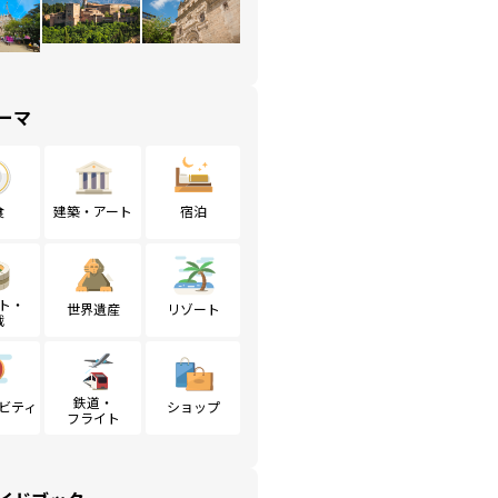
ーマ
食
建築・アート
宿泊
ト・
世界遺産
リゾート
戦
鉄道・
ビティ
ショップ
フライト