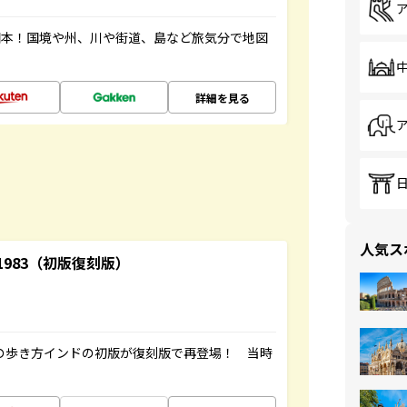
図本！国境や州、川や街道、島など旅気分で地図
詳細を見る
人気ス
-1983（初版復刻版）
球の歩き方インドの初版が復刻版で再登場！ 当時