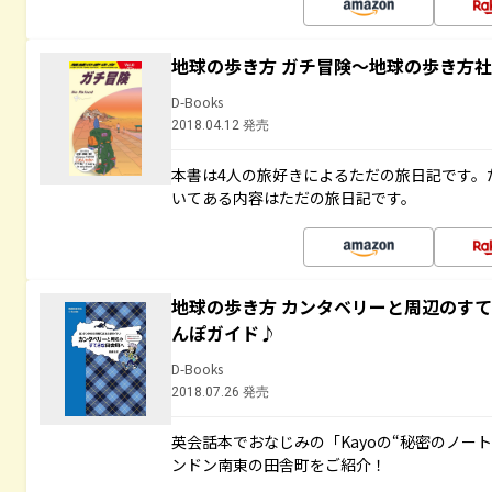
地球の歩き方 ガチ冒険～地球の歩き方
D-Books
2018.04.12 発売
本書は4人の旅好きによるただの旅日記です。
いてある内容はただの旅日記です。
地球の歩き方 カンタベリーと周辺のす
んぽガイド♪
D-Books
2018.07.26 発売
英会話本でおなじみの「Kayoの“秘密のノー
ンドン南東の田舎町をご紹介！