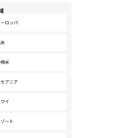
域
ヨーロッパ
北米
中南米
オセアニア
ハワイ
リゾート