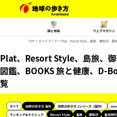
国と地域
ウェブマガジン
TOP
ガイドブック
Plat、Resort Style、島旅、御朱
Plat、Resort Style、
図鑑、BOOKS 旅と健康、D-B
覧
すべて
地球の歩き方 海外
地球の歩き方 Jシリーズ（国内）
aru
ランキング&テクニック
Resort Style
島旅
御朱印
歴史時代