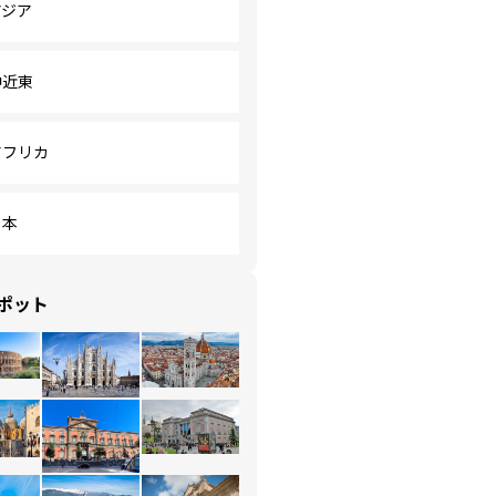
アジア
中近東
アフリカ
日本
ポット