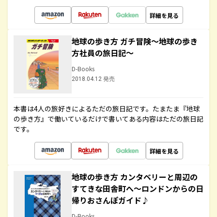
詳細を見る
地球の歩き方 ガチ冒険～地球の歩き
方社員の旅日記～
D-Books
2018.04.12 発売
本書は4人の旅好きによるただの旅日記です。たまたま『地球
の歩き方』で働いているだけで書いてある内容はただの旅日記
です。
詳細を見る
地球の歩き方 カンタベリーと周辺の
すてきな田舎町へ～ロンドンからの日
帰りおさんぽガイド♪
D-Books