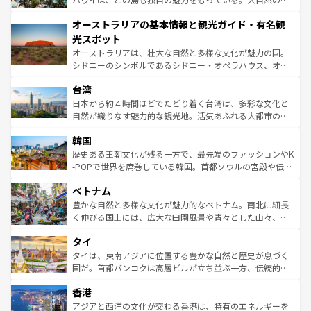
ストーン国立公園といった絶景が堪能できる。さらに、南
秘を感じたいなら、火山が生み出した壮大な景観を誇るハ
オーストラリアの基本情報と観光ガイド・有名観
部のニューオーリンズでは、音楽と美食が融合した独特の
ワイ島は見逃せない。また、定番の観光地といえばオアフ
文化が魅力。旅行者はアメリカの各地域で異なる魅力を楽
島だが、静かな自然を求めるならマウイ島やカウアイ島が
光スポット
しみながら、その多様性と豊かな歴史を感じることができ
おすすめ。エメラルドグリーンに輝く海をはじめ、豊かな
オーストラリアは、壮大な自然と多様な文化が魅力の国。
るだろう。車でのロードトリップや列車の旅も、アメリカ
文化や歴史が息づいている。「アロハスピリット」と呼ば
シドニーのシンボルであるシドニー・オペラハウス、オー
ならではの贅沢な旅のスタイルだ。 なお、新着のアメリカ
れるおもてなしの心で訪れる人々を迎えてくれるハワイの
ストラリア東海岸北部に広がる大サンゴ礁地帯グレートバ
情報は
コンテンツ一覧
を参照してほしい。
人々、おいしいローカルフードやハワイアンミュージッ
台湾
リアリーフや大陸中央部にそびえるウルル（エアーズロッ
ク、伝統的なフラダンスなど、すべてがハワイの魅力を彩
ク）、タスマニアの美しい原生林やケアンズの熱帯雨林な
日本から約４時間ほどでたどり着く台湾は、多彩な文化と
っている。訪れるたびに新しい発見と感動が待っているハ
ど、見どころがたくさん。また、カフェやワイン、オージ
自然が織りなす魅力的な観光地。活気あふれる大都市の台
ワイを、存分に味わってほしい。 なお、新着のハワイ情報
ービーフなどの食文化も豊かで、美味しいものであふれて
北やノスタルジックな町並みが人気な九份（ジォウフェ
は
コンテンツ一覧
を参照してほしい。
韓国
いる。アクティビティも充実しており、サーフィンやダイ
ン）、静ひつな山岳地帯である台湾東部など、都市の喧騒
ビング、ハイキングなど、アウトドア好きにはたまらな
と山間の静けさが共存しており、訪れる人に新しい発見と
歴史ある王朝文化が残る一方で、最先端のファッションやK
い。オーストラリアの多彩な魅力を存分に味わいつくそ
驚きをもたらしてくれる。また、奥深い台湾の食文化も魅
-POPで世界を席巻している韓国。首都ソウルの宮殿や伝統
う。 なお、新着のオーストラリア情報は
コンテンツ一覧
を
力で、夜市などの屋台グルメから高級料理、ヘルシーで美
家屋が並ぶエリアでは韓国の歴史と文化に浸ることがで
参照してほしい。
ベトナム
容にもいいと評判のスイーツなど、バラエティ豊かな料理
き、地方に足を延ばせば四季折々の自然美を楽しむことが
が味わえる。 なお、新着の台湾情報は
コンテンツ一覧
を参
できる。そして、キムチや焼肉、絶品のストリートフード
豊かな自然と多様な文化が魅力的なベトナム。南北に細長
照してほしい。
まで、さまざまな韓国料理が待っている。夜には、韓国な
く伸びる国土には、広大な田園風景や青々とした山々、世
らではのナイトライフも堪能できる。あたたかいホスピタ
界遺産に登録された壮大な自然景観が点在し、都市部では
タイ
リティに包まれながら、韓国の多彩な魅力を心ゆくまで味
急速な発展と共に伝統が息づく。ハノイの古い町並みやホ
わってみてほしい。 なお、新着の韓国情報は
コンテンツ一
ーチミン市のフランス統治時代の建物も、独特の雰囲気を
タイは、東南アジアに位置する豊かな自然と歴史が息づく
覧
を参照してほしい。
醸し出している。また、バラエティの豊かさとおいしさで
国だ。首都バンコクは高層ビルが立ち並ぶ一方、伝統的な
世界中の食通を魅了してやまないベトナム料理も魅力のひ
寺院や市場がいたるところに点在し、古きよき文化と現代
香港
とつ。フォーやバインミー、ベトナムコーヒーなどは、ぜ
の活気が交差している。北部ではチェンマイなどの山岳地
ひ現地で味わいたい。どの地域を訪れてもあたたかい人々
帯で自然と触れ合い、南部ではプーケットやクラビの美し
アジアと西洋の文化が交わる香港は、特有のエネルギーを