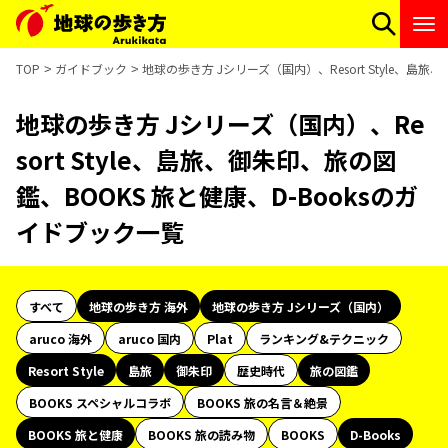
TOP
ガイドブック
地球の歩き方 Jシリーズ（国内）、Resort Style、島
地球の歩き方 Jシリーズ（国内）、Re
sort Style、島旅、御朱印、旅の図
鑑、BOOKS 旅と健康、D-Booksのガ
イドブック一覧
すべて
地球の歩き方 海外
地球の歩き方 Jシリーズ（国内）
aruco 海外
aruco 国内
Plat
ランキング&テクニック
Resort Style
島旅
御朱印
歴史時代
旅の図鑑
BOOKS スペシャルコラボ
BOOKS 旅の名言＆絶景
BOOKS 旅と健康
BOOKS 旅の読み物
BOOKS
D-Books