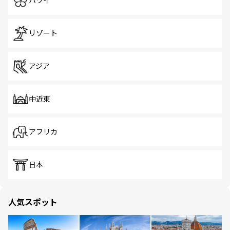
ハワイ
リゾート
アジア
中近東
アフリカ
日本
人気スポット