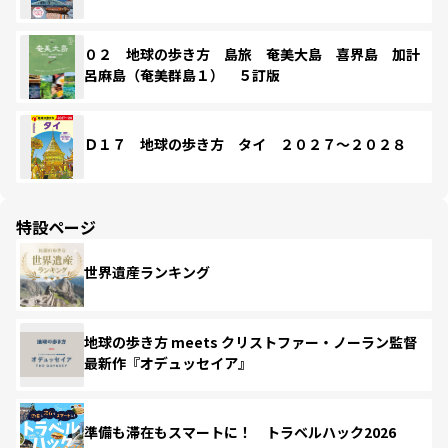
０２ 地球の歩き方 島旅 奄美大島 喜界島 加計
呂麻島（奄美群島１） ５訂版
Ｄ１７ 地球の歩き方 タイ ２０２７～２０２８
特設ページ
世界遺産ランキング
地球の歩き方 meets クリストファー・ノーラン監督
最新作『オデュッセイア』
準備も滞在もスマートに！ トラベルハック2026