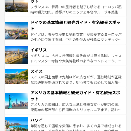
れる闘牛、そして美味しいタパスが生活の一部となってい
ット
しい。
る。首都マドリードの洗練された雰囲気や、バルセロナの
フランスは、世界中の旅行者を魅了し続けるヨーロッパ屈
アートに溢れた街角から、地方では古代ローマ遺跡や中世
指の観光地だ。首都パリのエッフェル塔やルーブル美術館
の城塞都市、穏やかなビーチリゾートまで多彩な表情を見
といった象徴的なスポットから、田舎町の古風な美しさま
せる。地方によって風土や気候が異なるスペインはその個
ドイツの基本情報と観光ガイド・有名観光スポッ
で、幅広い魅力が詰まっている。華麗な宮殿、歴史的な大
性で訪れる人を魅了する。 なお、新着のスペイン情報は
コ
聖堂、美しいビーチ、そして豊かな自然が、訪れる者を心
ト
ンテンツ一覧
を参照してほしい。
から魅了する。また、フランスは美食の国としても知ら
ドイツは、豊かな歴史と多彩な文化が交差するヨーロッパ
れ、フランス料理はユネスコ無形文化遺産にも登録されて
の中心に位置する国。中世の街並みが残るロマンチック街
いる。シャンパンの発祥地であるランス、プロヴァンスの
道から、未来を先取りするようなモダンな都市まで多様な
香り高いラベンダー畑など、多彩な楽しみ方が可能だ。さ
イギリス
顔を持つこの国は、どこを歩いても飽きることがない。ベ
らに、パリ以外の地域にも魅力が溢れており、どの街角に
ルリンの文化的活気、バイエルン州のアルプスの絶景、そ
イギリスは、古きよき伝統と最先端が共存する国。ウェス
も豊かな歴史と文化が息づいている。パリ以外の個性あふ
してライン川沿いのワイン畑といった風景は必見。ビール
トミンスター寺院や大英博物館のようなランドマーク、歴
れる地方に足を運ぶとそれぞれで全く異なる文化を体験で
とソーセージを味わいながら地元の人と過ごす楽しい時間
史ある大学都市、美しい丘陵地帯や牧歌的な風景など、エ
きるだろう。 なお、新着のフランス情報は
コンテンツ一覧
スイス
は、お酒好きな人にはぜひ体験してほしい。 なお、新着の
リアごとに異なる魅力がある。また、優雅なアフタヌーン
を参照してほしい。
ドイツ情報は
コンテンツ一覧
を参照してほしい。
ティー、ビール好きにはたまらない英国パブ、サッカー観
スイスの国土面積は九州ほどの広さだが、運行時刻が正確
戦など、本場だからこそできる体験も豊富。イギリスを旅
な交通網が整備されており、初心者でも安心して個人旅行
して楽しみつくそう。 なお、新着のイギリス情報は
コンテ
を楽しめる。日本同様に時刻表どおりの旅が可能だ。中世
アメリカの基本情報と観光ガイド・有名観光スポ
ンツ一覧
を参照してほしい。
の建物がそのまま残る町や、スイスならではのユニークな
博物館もあり、アルプス観光だけでなく町歩きも満喫する
ット
ことができる。国民の所得が高いため物価も高いが、旅行
アメリカ合衆国は、広大な土地と多様な文化が魅力の国。
者向けの交通パス提供のサービスもあり、うまく活用すれ
東海岸の都市部から西海岸のカリフォルニアまで、訪れる
ば市内交通費無料で観光を楽しむこともできる。 なお、新
場所ごとに異なる風景と体験が待っている。ニューヨーク
着のスイス情報は
コンテンツ一覧
を参照してほしい。
ハワイ
のような巨大都市は、観光、ショッピング、エンターテイ
ンメントが詰まった刺激的なスポットだ。一方、アメリカ
年間を通じて温暖な気候に恵まれ、多くの島で構成される
西部には大自然が広がり、グランドキャニオンやイエロー
ハワイは、どの島も独自の魅力をもっている。大自然の神