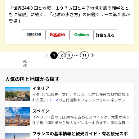
『世界244の国と地域 １９７ヵ国と４７地域を旅の雑学とと
もに解説』に続く、「地球の歩き方」の図鑑シリーズ第２弾が
登場！
詳細を見る
…
1
2
3
11
AD
AD
人気の国と地域から探す
イタリア
イタリアは歴史、文化、グルメ、自然と多彩な魅力にあふ
れた国。
ローマ
の古代遺跡やフィレンツェのルネッサンス
美術、ヴェネツィアの運河など、歴史あるスポットはもち
スペイン
ろん、トスカーナの美しい田園風景やアマルフィ海岸の絶
景など、自然景観も見逃せない。観光の合間には、本場の
イベリア半島のほぼ80％を占めるスペインは、太陽が降り
ピザやパスタなど、絶品のイタリア料理を堪能することも
注ぐ地中海沿岸から雄大なピレネー山脈まで、多彩な自然
できる。朝目覚めてから夜眠るまで、すべての瞬間を楽し
と文化が詰まったヨーロッパ屈指の旅行先だ。多様な地域
フランスの基本情報と観光ガイド・有名観光スポ
ませてくれるイタリアで、忘れられない旅をしてみよう！
文化が根付くこの国では、情熱的なフラメンコ、熱気あふ
なお、新着のイタリア情報は
コンテンツ一覧
を参照してほ