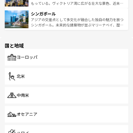
が旅行者を迎えてくれるので、きっと忘れられない旅にな
いビーチでリゾート気分を楽しむことができる。タイ料理
もっている。ヴィクトリア湾に広がる壮大な景色、近未来
るはずだ。 なお、新着のベトナム情報は
コンテンツ一覧
を
は世界的に有名で、屋台から高級レストランまで味覚を刺
的なアートスポット、そして歴史と現代が融合した町並
参照してほしい。
シンガポール
激する。気候は一年中温暖で、どの季節にも異なる楽しみ
み、どこを訪れても感動するはず。観光スポットが密集し
が待っている。親しみやすいタイの人々、仏教を中心とし
ており、効率よく見どころを回れるのも魅力。息をのむよ
アジアの交差点として多文化が融合した独自の魅力を放つ
た文化、そして多様な観光資源が、訪れる旅人を魅了し続
うな絶景から文化的な体験まで、香港を存分に楽しみ尽く
シンガポール。未来的な建築物が並ぶマリーナベイ、歴史
ける。 なお、新着のタイ情報は
コンテンツ一覧
を参照して
そう。 なお、新着の香港情報は
コンテンツ一覧
を参照して
と伝統を感じられるエスニックタウン、多数の緑豊かな公
ほしい。
ほしい。
園や自然保護区など、自然が調和した近代的な景観と文化
の多様性あふれるカラフルな町は、どこを歩いても新しい
国と地域
発見がある。さらに、治安のよさや充実した公共交通機関
も、旅行者にとっては魅力的なポイント。グルメも豊富
で、ホーカーズは地元の風情を楽しめる外せないスポット
ヨーロッパ
だ。訪れる人を飽きさせないシンガポールで、多様な魅力
を体感しよう。 なお、新着のシンガポール情報は
コンテン
ツ一覧
を参照してほしい。
北米
中南米
オセアニア