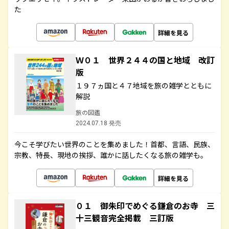
た
詳細を見る
Ｗ０１ 世界２４４の国と地域 改訂
版
１９７ヵ国と４７地域を旅の雑学とともに
解説
旅の図鑑
2024.07.18 発売
今こそ学びたい世界のことを集めました！首都、言語、民族、
宗教、特長、現地の挨拶、誰かに話したくなる旅の雑学も。
詳細を見る
０１ 御朱印でめぐる鎌倉のお寺 三
十三観音完全掲載 三訂版