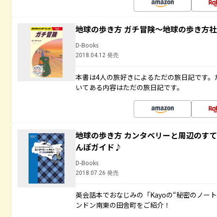
地球の歩き方 ガチ冒険～地球の歩き方
D-Books
2018.04.12 発売
本書は4人の旅好きによるただの旅日記です。
いてある内容はただの旅日記です。
地球の歩き方 カンタベリーと周辺のす
んぽガイド♪
D-Books
2018.07.26 発売
英会話本でおなじみの「Kayoの“秘密のノー
ンドン南東の田舎町をご紹介！