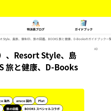
特派員ブログ
ガイドブック
t Style、島旅、御朱印、旅の図鑑、BOOKS 旅と健康、D-Booksのガイドブック一
AD
esort Style、島
旅と健康、D-Books
co 海外
aruco 国内
Plat
代
旅の図鑑
BOOKS スペシャルコラボ