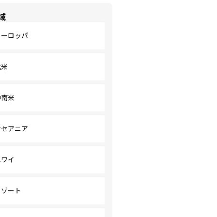
域
ヨーロッパ
北米
中南米
オセアニア
ハワイ
リゾート