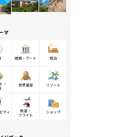
ーマ
食
建築・アート
宿泊
ト・
世界遺産
リゾート
戦
鉄道・
ビティ
ショップ
フライト