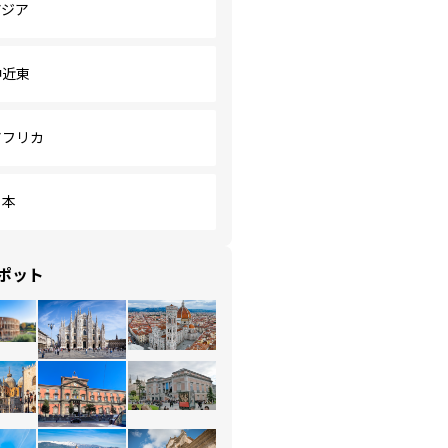
アジア
中近東
アフリカ
日本
ポット