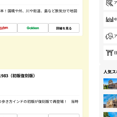
図本！国境や州、川や街道、島など旅気分で地図
詳細を見る
人気ス
-1983（初版復刻版）
球の歩き方インドの初版が復刻版で再登場！ 当時