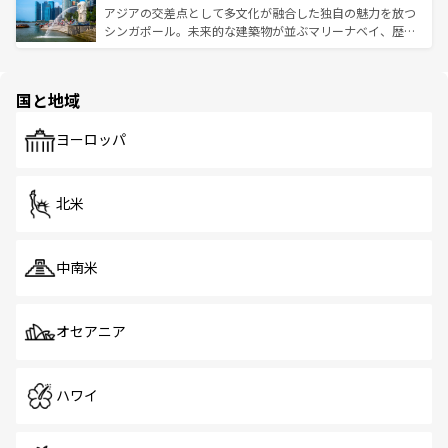
が待っている。親しみやすいタイの人々、仏教を中心とし
ており、効率よく見どころを回れるのも魅力。息をのむよ
アジアの交差点として多文化が融合した独自の魅力を放つ
た文化、そして多様な観光資源が、訪れる旅人を魅了し続
うな絶景から文化的な体験まで、香港を存分に楽しみ尽く
シンガポール。未来的な建築物が並ぶマリーナベイ、歴史
ける。 なお、新着のタイ情報は
コンテンツ一覧
を参照して
そう。 なお、新着の香港情報は
コンテンツ一覧
を参照して
と伝統を感じられるエスニックタウン、多数の緑豊かな公
ほしい。
ほしい。
園や自然保護区など、自然が調和した近代的な景観と文化
の多様性あふれるカラフルな町は、どこを歩いても新しい
国と地域
発見がある。さらに、治安のよさや充実した公共交通機関
も、旅行者にとっては魅力的なポイント。グルメも豊富
で、ホーカーズは地元の風情を楽しめる外せないスポット
ヨーロッパ
だ。訪れる人を飽きさせないシンガポールで、多様な魅力
を体感しよう。 なお、新着のシンガポール情報は
コンテン
ツ一覧
を参照してほしい。
北米
中南米
オセアニア
ハワイ