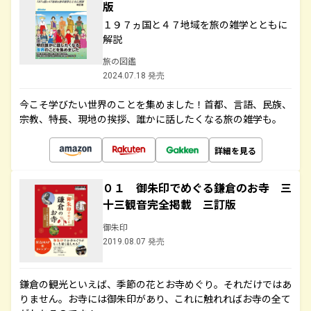
版
１９７ヵ国と４７地域を旅の雑学とともに
解説
旅の図鑑
2024.07.18 発売
今こそ学びたい世界のことを集めました！首都、言語、民族、
宗教、特長、現地の挨拶、誰かに話したくなる旅の雑学も。
詳細を見る
０１ 御朱印でめぐる鎌倉のお寺 三
十三観音完全掲載 三訂版
御朱印
2019.08.07 発売
鎌倉の観光といえば、季節の花とお寺めぐり。それだけではあ
りません。お寺には御朱印があり、これに触れればお寺の全て