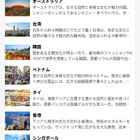
オーストラリア
部のニューオーリンズでは、音楽と美食が融合した独特の
ワイ島は見逃せない。また、定番の観光地といえばオアフ
文化が魅力。旅行者はアメリカの各地域で異なる魅力を楽
島だが、静かな自然を求めるならマウイ島やカウアイ島が
オーストラリアは、壮大な自然と多様な文化が魅力の国。
しみながら、その多様性と豊かな歴史を感じることができ
おすすめ。エメラルドグリーンに輝く海をはじめ、豊かな
シドニーのシンボルであるシドニー・オペラハウス、オー
るだろう。車でのロードトリップや列車の旅も、アメリカ
文化や歴史が息づいている。「アロハスピリット」と呼ば
ストラリア東海岸北部に広がる大サンゴ礁地帯グレートバ
ならではの贅沢な旅のスタイルだ。 なお、新着のアメリカ
台湾
れるおもてなしの心で訪れる人々を迎えてくれるハワイの
リアリーフや大陸中央部にそびえるウルル（エアーズロッ
情報は
コンテンツ一覧
を参照してほしい。
人々、おいしいローカルフードやハワイアンミュージッ
ク）、タスマニアの美しい原生林やケアンズの熱帯雨林な
日本から約４時間ほどでたどり着く台湾は、多彩な文化と
ク、伝統的なフラダンスなど、すべてがハワイの魅力を彩
ど、見どころがたくさん。また、カフェやワイン、オージ
自然が織りなす魅力的な観光地。活気あふれる大都市の台
っている。訪れるたびに新しい発見と感動が待っているハ
ービーフなどの食文化も豊かで、美味しいものであふれて
北やノスタルジックな町並みが人気な九份（ジォウフェ
ワイを、存分に味わってほしい。 なお、新着のハワイ情報
韓国
いる。アクティビティも充実しており、サーフィンやダイ
ン）、静ひつな山岳地帯である台湾東部など、都市の喧騒
は
コンテンツ一覧
を参照してほしい。
ビング、ハイキングなど、アウトドア好きにはたまらな
と山間の静けさが共存しており、訪れる人に新しい発見と
歴史ある王朝文化が残る一方で、最先端のファッションやK
い。オーストラリアの多彩な魅力を存分に味わいつくそ
驚きをもたらしてくれる。また、奥深い台湾の食文化も魅
-POPで世界を席巻している韓国。首都ソウルの宮殿や伝統
う。 なお、新着のオーストラリア情報は
コンテンツ一覧
を
力で、夜市などの屋台グルメから高級料理、ヘルシーで美
家屋が並ぶエリアでは韓国の歴史と文化に浸ることがで
参照してほしい。
ベトナム
容にもいいと評判のスイーツなど、バラエティ豊かな料理
き、地方に足を延ばせば四季折々の自然美を楽しむことが
が味わえる。 なお、新着の台湾情報は
コンテンツ一覧
を参
できる。そして、キムチや焼肉、絶品のストリートフード
豊かな自然と多様な文化が魅力的なベトナム。南北に細長
照してほしい。
まで、さまざまな韓国料理が待っている。夜には、韓国な
く伸びる国土には、広大な田園風景や青々とした山々、世
らではのナイトライフも堪能できる。あたたかいホスピタ
界遺産に登録された壮大な自然景観が点在し、都市部では
タイ
リティに包まれながら、韓国の多彩な魅力を心ゆくまで味
急速な発展と共に伝統が息づく。ハノイの古い町並みやホ
わってみてほしい。 なお、新着の韓国情報は
コンテンツ一
ーチミン市のフランス統治時代の建物も、独特の雰囲気を
タイは、東南アジアに位置する豊かな自然と歴史が息づく
覧
を参照してほしい。
醸し出している。また、バラエティの豊かさとおいしさで
国だ。首都バンコクは高層ビルが立ち並ぶ一方、伝統的な
世界中の食通を魅了してやまないベトナム料理も魅力のひ
寺院や市場がいたるところに点在し、古きよき文化と現代
香港
とつ。フォーやバインミー、ベトナムコーヒーなどは、ぜ
の活気が交差している。北部ではチェンマイなどの山岳地
ひ現地で味わいたい。どの地域を訪れてもあたたかい人々
帯で自然と触れ合い、南部ではプーケットやクラビの美し
アジアと西洋の文化が交わる香港は、特有のエネルギーを
が旅行者を迎えてくれるので、きっと忘れられない旅にな
いビーチでリゾート気分を楽しむことができる。タイ料理
もっている。ヴィクトリア湾に広がる壮大な景色、近未来
るはずだ。 なお、新着のベトナム情報は
コンテンツ一覧
を
は世界的に有名で、屋台から高級レストランまで味覚を刺
的なアートスポット、そして歴史と現代が融合した町並
参照してほしい。
シンガポール
激する。気候は一年中温暖で、どの季節にも異なる楽しみ
み、どこを訪れても感動するはず。観光スポットが密集し