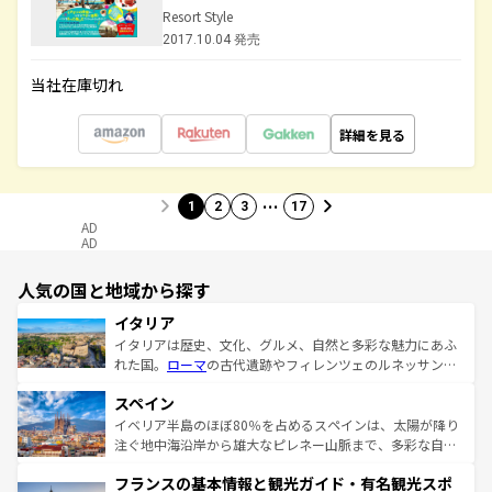
Resort Style
2017.10.04 発売
当社在庫切れ
詳細を見る
…
1
2
3
17
AD
AD
人気の国と地域から探す
イタリア
イタリアは歴史、文化、グルメ、自然と多彩な魅力にあふ
れた国。
ローマ
の古代遺跡やフィレンツェのルネッサンス
美術、ヴェネツィアの運河など、歴史あるスポットはもち
スペイン
ろん、トスカーナの美しい田園風景やアマルフィ海岸の絶
景など、自然景観も見逃せない。観光の合間には、本場の
イベリア半島のほぼ80％を占めるスペインは、太陽が降り
ピザやパスタなど、絶品のイタリア料理を堪能することも
注ぐ地中海沿岸から雄大なピレネー山脈まで、多彩な自然
できる。朝目覚めてから夜眠るまで、すべての瞬間を楽し
と文化が詰まったヨーロッパ屈指の旅行先だ。多様な地域
フランスの基本情報と観光ガイド・有名観光スポ
ませてくれるイタリアで、忘れられない旅をしてみよう！
文化が根付くこの国では、情熱的なフラメンコ、熱気あふ