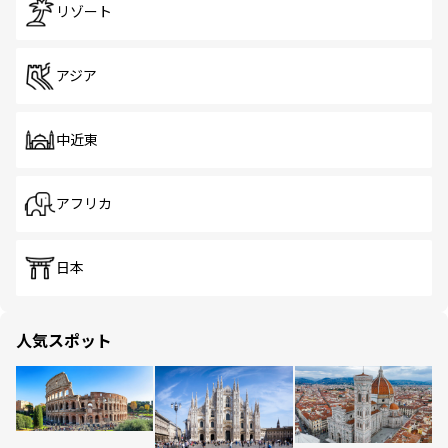
リゾート
アジア
中近東
アフリカ
日本
人気スポット