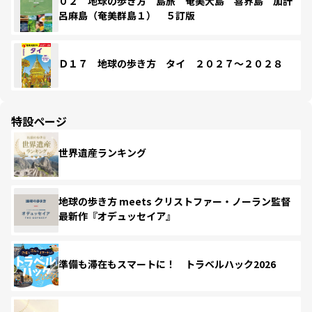
０２ 地球の歩き方 島旅 奄美大島 喜界島 加計
呂麻島（奄美群島１） ５訂版
Ｄ１７ 地球の歩き方 タイ ２０２７～２０２８
特設ページ
世界遺産ランキング
地球の歩き方 meets クリストファー・ノーラン監督
最新作『オデュッセイア』
準備も滞在もスマートに！ トラベルハック2026