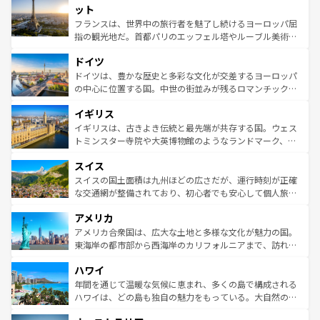
なお、新着のイタリア情報は
コンテンツ一覧
を参照してほ
れる闘牛、そして美味しいタパスが生活の一部となってい
ット
しい。
る。首都マドリードの洗練された雰囲気や、バルセロナの
フランスは、世界中の旅行者を魅了し続けるヨーロッパ屈
アートに溢れた街角から、地方では古代ローマ遺跡や中世
指の観光地だ。首都パリのエッフェル塔やルーブル美術館
の城塞都市、穏やかなビーチリゾートまで多彩な表情を見
といった象徴的なスポットから、田舎町の古風な美しさま
せる。地方によって風土や気候が異なるスペインはその個
ドイツ
で、幅広い魅力が詰まっている。華麗な宮殿、歴史的な大
性で訪れる人を魅了する。 なお、新着のスペイン情報は
コ
聖堂、美しいビーチ、そして豊かな自然が、訪れる者を心
ドイツは、豊かな歴史と多彩な文化が交差するヨーロッパ
ンテンツ一覧
を参照してほしい。
から魅了する。また、フランスは美食の国としても知ら
の中心に位置する国。中世の街並みが残るロマンチック街
れ、フランス料理はユネスコ無形文化遺産にも登録されて
道から、未来を先取りするようなモダンな都市まで多様な
イギリス
いる。シャンパンの発祥地であるランス、プロヴァンスの
顔を持つこの国は、どこを歩いても飽きることがない。ベ
香り高いラベンダー畑など、多彩な楽しみ方が可能だ。さ
ルリンの文化的活気、バイエルン州のアルプスの絶景、そ
イギリスは、古きよき伝統と最先端が共存する国。ウェス
らに、パリ以外の地域にも魅力が溢れており、どの街角に
してライン川沿いのワイン畑といった風景は必見。ビール
トミンスター寺院や大英博物館のようなランドマーク、歴
も豊かな歴史と文化が息づいている。パリ以外の個性あふ
とソーセージを味わいながら地元の人と過ごす楽しい時間
史ある大学都市、美しい丘陵地帯や牧歌的な風景など、エ
れる地方に足を運ぶとそれぞれで全く異なる文化を体験で
スイス
は、お酒好きな人にはぜひ体験してほしい。 なお、新着の
リアごとに異なる魅力がある。また、優雅なアフタヌーン
きるだろう。 なお、新着のフランス情報は
コンテンツ一覧
ドイツ情報は
コンテンツ一覧
を参照してほしい。
ティー、ビール好きにはたまらない英国パブ、サッカー観
スイスの国土面積は九州ほどの広さだが、運行時刻が正確
を参照してほしい。
戦など、本場だからこそできる体験も豊富。イギリスを旅
な交通網が整備されており、初心者でも安心して個人旅行
して楽しみつくそう。 なお、新着のイギリス情報は
コンテ
を楽しめる。日本同様に時刻表どおりの旅が可能だ。中世
アメリカ
ンツ一覧
を参照してほしい。
の建物がそのまま残る町や、スイスならではのユニークな
博物館もあり、アルプス観光だけでなく町歩きも満喫する
アメリカ合衆国は、広大な土地と多様な文化が魅力の国。
ことができる。国民の所得が高いため物価も高いが、旅行
東海岸の都市部から西海岸のカリフォルニアまで、訪れる
者向けの交通パス提供のサービスもあり、うまく活用すれ
場所ごとに異なる風景と体験が待っている。ニューヨーク
ハワイ
ば市内交通費無料で観光を楽しむこともできる。 なお、新
のような巨大都市は、観光、ショッピング、エンターテイ
着のスイス情報は
コンテンツ一覧
を参照してほしい。
ンメントが詰まった刺激的なスポットだ。一方、アメリカ
年間を通じて温暖な気候に恵まれ、多くの島で構成される
西部には大自然が広がり、グランドキャニオンやイエロー
ハワイは、どの島も独自の魅力をもっている。大自然の神
ストーン国立公園といった絶景が堪能できる。さらに、南
秘を感じたいなら、火山が生み出した壮大な景観を誇るハ