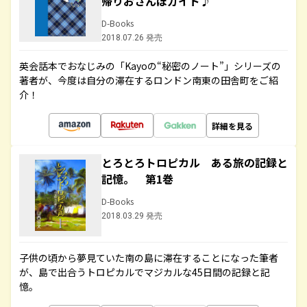
帰りおさんぽガイド♪
D-Books
2018.07.26 発売
英会話本でおなじみの「Kayoの“秘密のノート”」シリーズの
著者が、今度は自分の滞在するロンドン南東の田舎町をご紹
介！
詳細を見る
とろとろトロピカル ある旅の記録と
記憶。 第1巻
D-Books
2018.03.29 発売
子供の頃から夢見ていた南の島に滞在することになった筆者
が、島で出合うトロピカルでマジカルな45日間の記録と記
憶。