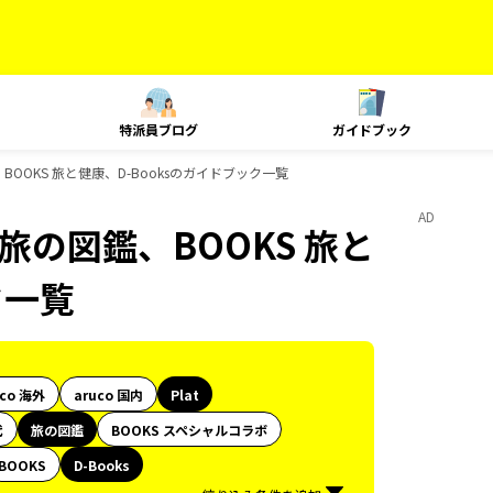
特派員ブログ
ガイドブック
図鑑、BOOKS 旅と健康、D-Booksのガイドブック一覧
AD
朱印、旅の図鑑、BOOKS 旅と
ク一覧
uco 海外
aruco 国内
Plat
代
旅の図鑑
BOOKS スペシャルコラボ
BOOKS
D-Books