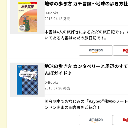
地球の歩き方 ガチ冒険～地球の歩き方
D-Books
2018.04.12 発売
本書は4人の旅好きによるただの旅日記です。
いてある内容はただの旅日記です。
地球の歩き方 カンタベリーと周辺のす
んぽガイド♪
D-Books
2018.07.26 発売
英会話本でおなじみの「Kayoの“秘密のノー
ンドン南東の田舎町をご紹介！