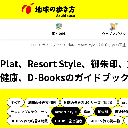
国と地域
ウェブマガジン
TOP
ガイドブック
Plat、Resort Style、御朱印、旅の
Plat、Resort Style、御
健康、D-Booksのガイドブッ
すべて
地球の歩き方 海外
地球の歩き方 Jシリーズ（国内）
ar
ランキング&テクニック
Resort Style
島旅
御朱印
歴史時
BOOKS 旅の名言＆絶景
BOOKS 旅と健康
BOOKS 旅の読み物