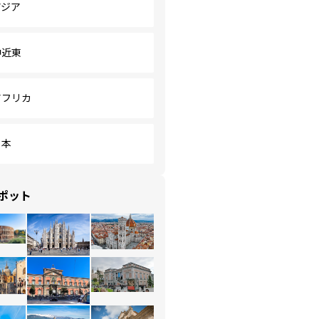
アジア
中近東
アフリカ
日本
ポット