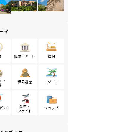
ーマ
食
建築・アート
宿泊
ト・
世界遺産
リゾート
戦
鉄道・
ビティ
ショップ
フライト