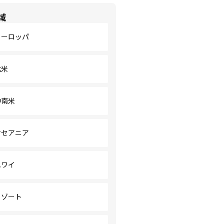
域
ヨーロッパ
北米
中南米
オセアニア
ハワイ
リゾート