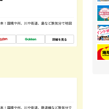
図本！国境や州、川や街道、島など旅気分で地図
詳細を見る
図本！国境や州、川や街道、鉄道線など旅気分で