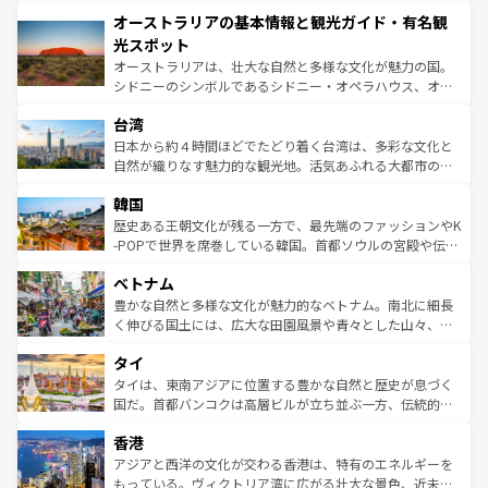
ストーン国立公園といった絶景が堪能できる。さらに、南
秘を感じたいなら、火山が生み出した壮大な景観を誇るハ
オーストラリアの基本情報と観光ガイド・有名観
部のニューオーリンズでは、音楽と美食が融合した独特の
ワイ島は見逃せない。また、定番の観光地といえばオアフ
文化が魅力。旅行者はアメリカの各地域で異なる魅力を楽
島だが、静かな自然を求めるならマウイ島やカウアイ島が
光スポット
しみながら、その多様性と豊かな歴史を感じることができ
おすすめ。エメラルドグリーンに輝く海をはじめ、豊かな
オーストラリアは、壮大な自然と多様な文化が魅力の国。
るだろう。車でのロードトリップや列車の旅も、アメリカ
文化や歴史が息づいている。「アロハスピリット」と呼ば
シドニーのシンボルであるシドニー・オペラハウス、オー
ならではの贅沢な旅のスタイルだ。 なお、新着のアメリカ
れるおもてなしの心で訪れる人々を迎えてくれるハワイの
ストラリア東海岸北部に広がる大サンゴ礁地帯グレートバ
情報は
コンテンツ一覧
を参照してほしい。
人々、おいしいローカルフードやハワイアンミュージッ
台湾
リアリーフや大陸中央部にそびえるウルル（エアーズロッ
ク、伝統的なフラダンスなど、すべてがハワイの魅力を彩
ク）、タスマニアの美しい原生林やケアンズの熱帯雨林な
日本から約４時間ほどでたどり着く台湾は、多彩な文化と
っている。訪れるたびに新しい発見と感動が待っているハ
ど、見どころがたくさん。また、カフェやワイン、オージ
自然が織りなす魅力的な観光地。活気あふれる大都市の台
ワイを、存分に味わってほしい。 なお、新着のハワイ情報
ービーフなどの食文化も豊かで、美味しいものであふれて
北やノスタルジックな町並みが人気な九份（ジォウフェ
は
コンテンツ一覧
を参照してほしい。
韓国
いる。アクティビティも充実しており、サーフィンやダイ
ン）、静ひつな山岳地帯である台湾東部など、都市の喧騒
ビング、ハイキングなど、アウトドア好きにはたまらな
と山間の静けさが共存しており、訪れる人に新しい発見と
歴史ある王朝文化が残る一方で、最先端のファッションやK
い。オーストラリアの多彩な魅力を存分に味わいつくそ
驚きをもたらしてくれる。また、奥深い台湾の食文化も魅
-POPで世界を席巻している韓国。首都ソウルの宮殿や伝統
う。 なお、新着のオーストラリア情報は
コンテンツ一覧
を
力で、夜市などの屋台グルメから高級料理、ヘルシーで美
家屋が並ぶエリアでは韓国の歴史と文化に浸ることがで
参照してほしい。
ベトナム
容にもいいと評判のスイーツなど、バラエティ豊かな料理
き、地方に足を延ばせば四季折々の自然美を楽しむことが
が味わえる。 なお、新着の台湾情報は
コンテンツ一覧
を参
できる。そして、キムチや焼肉、絶品のストリートフード
豊かな自然と多様な文化が魅力的なベトナム。南北に細長
照してほしい。
まで、さまざまな韓国料理が待っている。夜には、韓国な
く伸びる国土には、広大な田園風景や青々とした山々、世
らではのナイトライフも堪能できる。あたたかいホスピタ
界遺産に登録された壮大な自然景観が点在し、都市部では
タイ
リティに包まれながら、韓国の多彩な魅力を心ゆくまで味
急速な発展と共に伝統が息づく。ハノイの古い町並みやホ
わってみてほしい。 なお、新着の韓国情報は
コンテンツ一
ーチミン市のフランス統治時代の建物も、独特の雰囲気を
タイは、東南アジアに位置する豊かな自然と歴史が息づく
覧
を参照してほしい。
醸し出している。また、バラエティの豊かさとおいしさで
国だ。首都バンコクは高層ビルが立ち並ぶ一方、伝統的な
世界中の食通を魅了してやまないベトナム料理も魅力のひ
寺院や市場がいたるところに点在し、古きよき文化と現代
香港
とつ。フォーやバインミー、ベトナムコーヒーなどは、ぜ
の活気が交差している。北部ではチェンマイなどの山岳地
ひ現地で味わいたい。どの地域を訪れてもあたたかい人々
帯で自然と触れ合い、南部ではプーケットやクラビの美し
アジアと西洋の文化が交わる香港は、特有のエネルギーを
が旅行者を迎えてくれるので、きっと忘れられない旅にな
いビーチでリゾート気分を楽しむことができる。タイ料理
もっている。ヴィクトリア湾に広がる壮大な景色、近未来