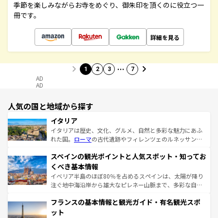
季節を楽しみながらお寺をめぐり、御朱印を頂くのに役立つ一
冊です。
詳細を見る
…
1
2
3
7
AD
AD
人気の国と地域から探す
イタリア
イタリアは歴史、文化、グルメ、自然と多彩な魅力にあふ
れた国。
ローマ
の古代遺跡やフィレンツェのルネッサンス
美術、ヴェネツィアの運河など、歴史あるスポットはもち
スペインの観光ポイントと人気スポット・知ってお
ろん、トスカーナの美しい田園風景やアマルフィ海岸の絶
景など、自然景観も見逃せない。観光の合間には、本場の
くべき基本情報
ピザやパスタなど、絶品のイタリア料理を堪能することも
イベリア半島のほぼ80％を占めるスペインは、太陽が降り
できる。朝目覚めてから夜眠るまで、すべての瞬間を楽し
注ぐ地中海沿岸から雄大なピレネー山脈まで、多彩な自然
ませてくれるイタリアで、忘れられない旅をしてみよう！
と文化が詰まったヨーロッパ屈指の旅行先だ。多様な地域
なお、新着のイタリア情報は
コンテンツ一覧
を参照してほ
フランスの基本情報と観光ガイド・有名観光スポ
文化が根付くこの国では、情熱的なフラメンコ、熱気あふ
しい。
れる闘牛、そして美味しいタパスが生活の一部となってい
ット