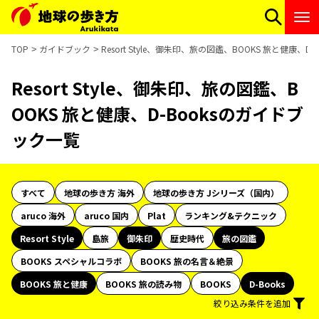
TOP
ガイドブック
Resort Style、御朱印、旅の図鑑、BOOKS 旅と健康、
Resort Style、御朱印、旅の図鑑、B
OOKS 旅と健康、D-Booksのガイドブ
ック一覧
すべて
地球の歩き方 海外
地球の歩き方 Jシリーズ（国内）
aruco 海外
aruco 国内
Plat
ランキング&テクニック
Resort Style
島旅
御朱印
歴史時代
旅の図鑑
BOOKS スペシャルコラボ
BOOKS 旅の名言＆絶景
BOOKS 旅と健康
BOOKS 旅の読み物
BOOKS
D-Books
絞り込み条件を追加