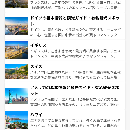
る。首都マドリードの洗練された雰囲気や、バルセロナの
フランスは、世界中の旅行者を魅了し続けるヨーロッパ屈
アートに溢れた街角から、地方では古代ローマ遺跡や中世
指の観光地だ。首都パリのエッフェル塔やルーブル美術館
の城塞都市、穏やかなビーチリゾートまで多彩な表情を見
といった象徴的なスポットから、田舎町の古風な美しさま
せる。地方によって風土や気候が異なるスペインはその個
ドイツの基本情報と観光ガイド・有名観光スポッ
で、幅広い魅力が詰まっている。華麗な宮殿、歴史的な大
性で訪れる人を魅了する。 なお、新着のスペイン情報は
コ
聖堂、美しいビーチ、そして豊かな自然が、訪れる者を心
ト
ンテンツ一覧
を参照してほしい。
から魅了する。また、フランスは美食の国としても知ら
ドイツは、豊かな歴史と多彩な文化が交差するヨーロッパ
れ、フランス料理はユネスコ無形文化遺産にも登録されて
の中心に位置する国。中世の街並みが残るロマンチック街
いる。シャンパンの発祥地であるランス、プロヴァンスの
道から、未来を先取りするようなモダンな都市まで多様な
香り高いラベンダー畑など、多彩な楽しみ方が可能だ。さ
イギリス
顔を持つこの国は、どこを歩いても飽きることがない。ベ
らに、パリ以外の地域にも魅力が溢れており、どの街角に
ルリンの文化的活気、バイエルン州のアルプスの絶景、そ
イギリスは、古きよき伝統と最先端が共存する国。ウェス
も豊かな歴史と文化が息づいている。パリ以外の個性あふ
してライン川沿いのワイン畑といった風景は必見。ビール
トミンスター寺院や大英博物館のようなランドマーク、歴
れる地方に足を運ぶとそれぞれで全く異なる文化を体験で
とソーセージを味わいながら地元の人と過ごす楽しい時間
史ある大学都市、美しい丘陵地帯や牧歌的な風景など、エ
きるだろう。 なお、新着のフランス情報は
コンテンツ一覧
スイス
は、お酒好きな人にはぜひ体験してほしい。 なお、新着の
リアごとに異なる魅力がある。また、優雅なアフタヌーン
を参照してほしい。
ドイツ情報は
コンテンツ一覧
を参照してほしい。
ティー、ビール好きにはたまらない英国パブ、サッカー観
スイスの国土面積は九州ほどの広さだが、運行時刻が正確
戦など、本場だからこそできる体験も豊富。イギリスを旅
な交通網が整備されており、初心者でも安心して個人旅行
して楽しみつくそう。 なお、新着のイギリス情報は
コンテ
を楽しめる。日本同様に時刻表どおりの旅が可能だ。中世
アメリカの基本情報と観光ガイド・有名観光スポ
ンツ一覧
を参照してほしい。
の建物がそのまま残る町や、スイスならではのユニークな
博物館もあり、アルプス観光だけでなく町歩きも満喫する
ット
ことができる。国民の所得が高いため物価も高いが、旅行
アメリカ合衆国は、広大な土地と多様な文化が魅力の国。
者向けの交通パス提供のサービスもあり、うまく活用すれ
東海岸の都市部から西海岸のカリフォルニアまで、訪れる
ば市内交通費無料で観光を楽しむこともできる。 なお、新
場所ごとに異なる風景と体験が待っている。ニューヨーク
着のスイス情報は
コンテンツ一覧
を参照してほしい。
ハワイ
のような巨大都市は、観光、ショッピング、エンターテイ
ンメントが詰まった刺激的なスポットだ。一方、アメリカ
年間を通じて温暖な気候に恵まれ、多くの島で構成される
西部には大自然が広がり、グランドキャニオンやイエロー
ハワイは、どの島も独自の魅力をもっている。大自然の神