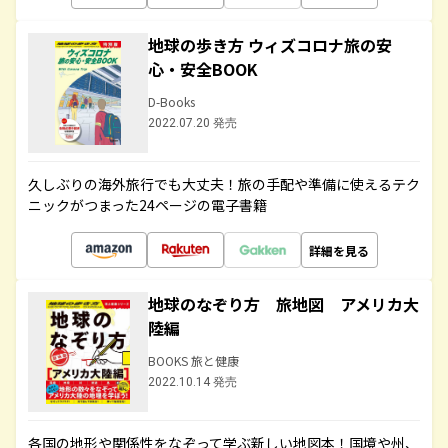
地球の歩き方 ウィズコロナ旅の安
心・安全BOOK
D-Books
2022.07.20 発売
久しぶりの海外旅行でも大丈夫！旅の手配や準備に使えるテク
ニックがつまった24ページの電子書籍
詳細を見る
地球のなぞり方 旅地図 アメリカ大
陸編
BOOKS 旅と健康
2022.10.14 発売
各国の地形や関係性をなぞって学ぶ新しい地図本！国境や州、