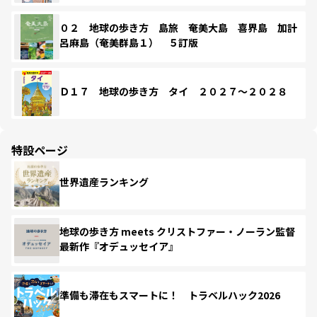
０２ 地球の歩き方 島旅 奄美大島 喜界島 加計
呂麻島（奄美群島１） ５訂版
Ｄ１７ 地球の歩き方 タイ ２０２７～２０２８
特設ページ
世界遺産ランキング
地球の歩き方 meets クリストファー・ノーラン監督
最新作『オデュッセイア』
準備も滞在もスマートに！ トラベルハック2026