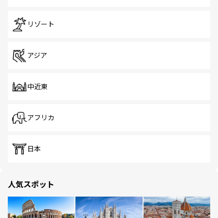
リゾート
アジア
中近東
アフリカ
日本
人気スポット