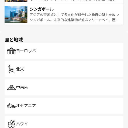
るはずだ。 なお、新着のベトナム情報は
コンテンツ一覧
を
は世界的に有名で、屋台から高級レストランまで味覚を刺
的なアートスポット、そして歴史と現代が融合した町並
参照してほしい。
シンガポール
激する。気候は一年中温暖で、どの季節にも異なる楽しみ
み、どこを訪れても感動するはず。観光スポットが密集し
が待っている。親しみやすいタイの人々、仏教を中心とし
ており、効率よく見どころを回れるのも魅力。息をのむよ
アジアの交差点として多文化が融合した独自の魅力を放つ
た文化、そして多様な観光資源が、訪れる旅人を魅了し続
うな絶景から文化的な体験まで、香港を存分に楽しみ尽く
シンガポール。未来的な建築物が並ぶマリーナベイ、歴史
ける。 なお、新着のタイ情報は
コンテンツ一覧
を参照して
そう。 なお、新着の香港情報は
コンテンツ一覧
を参照して
と伝統を感じられるエスニックタウン、多数の緑豊かな公
ほしい。
ほしい。
園や自然保護区など、自然が調和した近代的な景観と文化
の多様性あふれるカラフルな町は、どこを歩いても新しい
国と地域
発見がある。さらに、治安のよさや充実した公共交通機関
も、旅行者にとっては魅力的なポイント。グルメも豊富
で、ホーカーズは地元の風情を楽しめる外せないスポット
ヨーロッパ
だ。訪れる人を飽きさせないシンガポールで、多様な魅力
を体感しよう。 なお、新着のシンガポール情報は
コンテン
ツ一覧
を参照してほしい。
北米
中南米
オセアニア
ハワイ