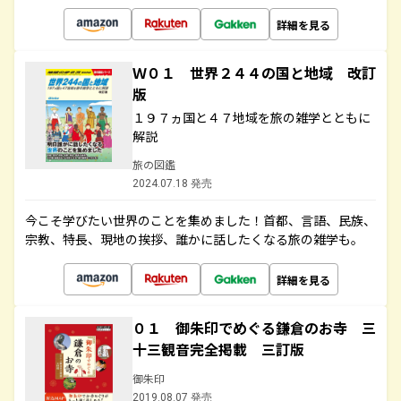
詳細を見る
Ｗ０１ 世界２４４の国と地域 改訂
版
１９７ヵ国と４７地域を旅の雑学とともに
解説
旅の図鑑
2024.07.18 発売
今こそ学びたい世界のことを集めました！首都、言語、民族、
宗教、特長、現地の挨拶、誰かに話したくなる旅の雑学も。
詳細を見る
０１ 御朱印でめぐる鎌倉のお寺 三
十三観音完全掲載 三訂版
御朱印
2019.08.07 発売