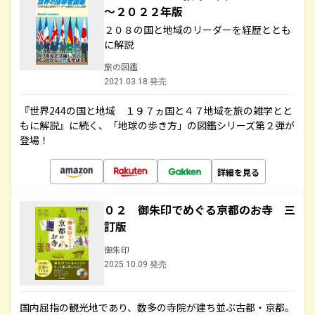
～２０２２年版
２０８の国と地域のリーダーを経歴ととも
に解説
旅の図鑑
2021.03.18 発売
『世界244の国と地域 １９７ヵ国と４７地域を旅の雑学とと
もに解説』に続く、「地球の歩き方」の図鑑シリーズ第２弾が
登場！
詳細を見る
０２ 御朱印でめぐる京都のお寺 三
訂版
御朱印
2025.10.09 発売
国内屈指の観光地であり、数多の寺院が建ち並ぶ古都・京都。