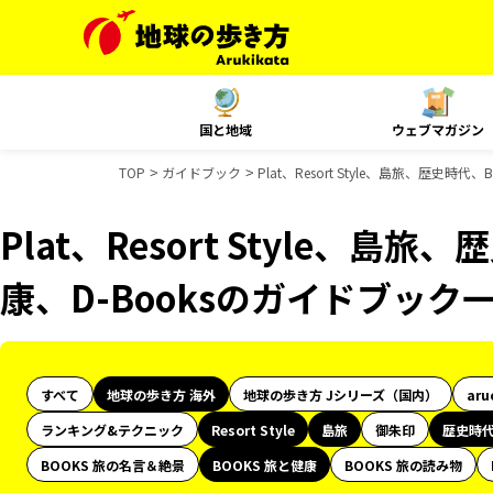
国と地域
ウェブマガジン
TOP
ガイドブック
Plat、Resort Style、島旅、歴史時
Plat、Resort Style、島
康、D-Booksのガイドブック
すべて
地球の歩き方 海外
地球の歩き方 Jシリーズ（国内）
aru
ランキング&テクニック
Resort Style
島旅
御朱印
歴史時
BOOKS 旅の名言＆絶景
BOOKS 旅と健康
BOOKS 旅の読み物