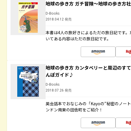
地球の歩き方 ガチ冒険～地球の歩き方
D-Books
2018.04.12 発売
本書は4人の旅好きによるただの旅日記です。
いてある内容はただの旅日記です。
地球の歩き方 カンタベリーと周辺のす
んぽガイド♪
D-Books
2018.07.26 発売
英会話本でおなじみの「Kayoの“秘密のノー
ンドン南東の田舎町をご紹介！