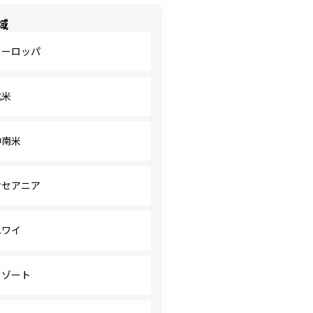
域
ヨーロッパ
北米
中南米
オセアニア
ハワイ
リゾート