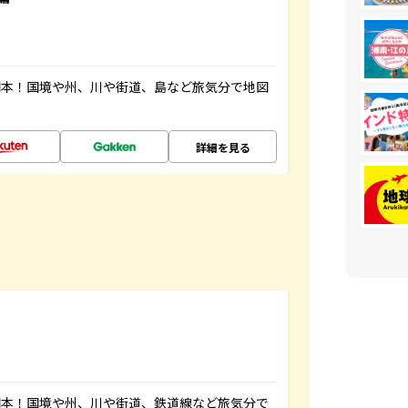
図本！国境や州、川や街道、島など旅気分で地図
詳細を見る
図本！国境や州、川や街道、鉄道線など旅気分で