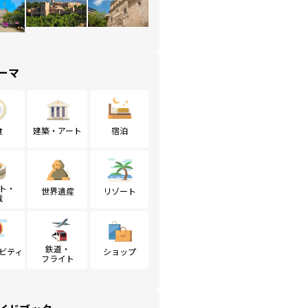
ーマ
食
建築・アート
宿泊
ト・
世界遺産
リゾート
戦
鉄道・
ビティ
ショップ
フライト