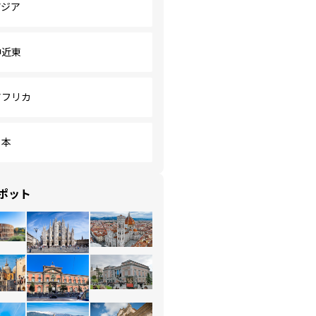
アジア
中近東
アフリカ
日本
ポット