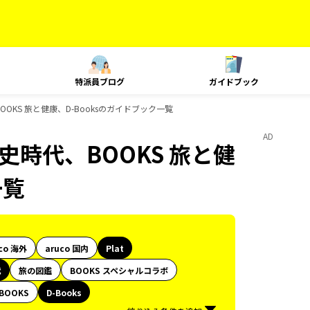
特派員ブログ
ガイドブック
代、BOOKS 旅と健康、D-Booksのガイドブック一覧
AD
旅、歴史時代、BOOKS 旅と健
一覧
co 海外
aruco 国内
Plat
代
旅の図鑑
BOOKS スペシャルコラボ
BOOKS
D-Books