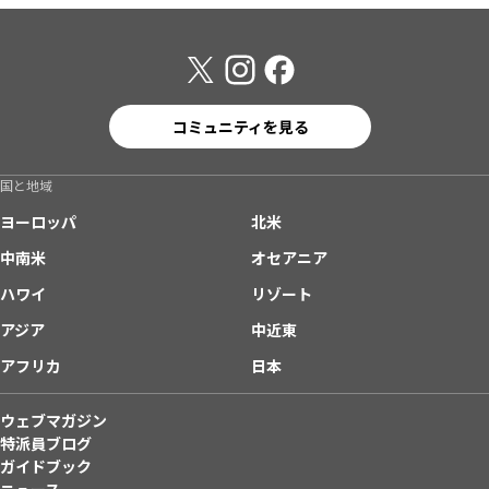
コミュニティを見る
国と地域
ヨーロッパ
北米
中南米
オセアニア
ハワイ
リゾート
アジア
中近東
アフリカ
日本
ウェブマガジン
特派員ブログ
ガイドブック
ニュース