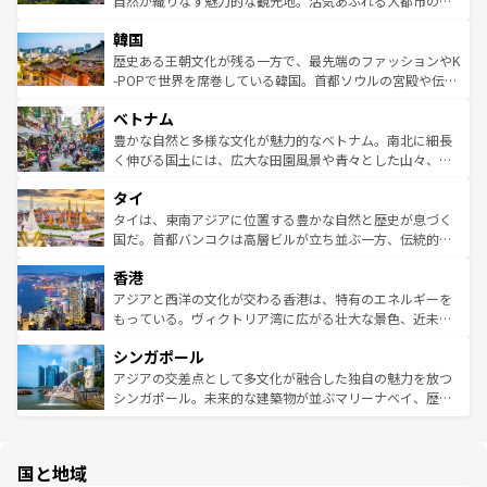
自然が織りなす魅力的な観光地。活気あふれる大都市の台
っている。訪れるたびに新しい発見と感動が待っているハ
ービーフなどの食文化も豊かで、美味しいものであふれて
北やノスタルジックな町並みが人気な九份（ジォウフェ
ワイを、存分に味わってほしい。 なお、新着のハワイ情報
韓国
いる。アクティビティも充実しており、サーフィンやダイ
ン）、静ひつな山岳地帯である台湾東部など、都市の喧騒
は
コンテンツ一覧
を参照してほしい。
ビング、ハイキングなど、アウトドア好きにはたまらな
と山間の静けさが共存しており、訪れる人に新しい発見と
歴史ある王朝文化が残る一方で、最先端のファッションやK
い。オーストラリアの多彩な魅力を存分に味わいつくそ
驚きをもたらしてくれる。また、奥深い台湾の食文化も魅
-POPで世界を席巻している韓国。首都ソウルの宮殿や伝統
う。 なお、新着のオーストラリア情報は
コンテンツ一覧
を
力で、夜市などの屋台グルメから高級料理、ヘルシーで美
家屋が並ぶエリアでは韓国の歴史と文化に浸ることがで
参照してほしい。
ベトナム
容にもいいと評判のスイーツなど、バラエティ豊かな料理
き、地方に足を延ばせば四季折々の自然美を楽しむことが
が味わえる。 なお、新着の台湾情報は
コンテンツ一覧
を参
できる。そして、キムチや焼肉、絶品のストリートフード
豊かな自然と多様な文化が魅力的なベトナム。南北に細長
照してほしい。
まで、さまざまな韓国料理が待っている。夜には、韓国な
く伸びる国土には、広大な田園風景や青々とした山々、世
らではのナイトライフも堪能できる。あたたかいホスピタ
界遺産に登録された壮大な自然景観が点在し、都市部では
タイ
リティに包まれながら、韓国の多彩な魅力を心ゆくまで味
急速な発展と共に伝統が息づく。ハノイの古い町並みやホ
わってみてほしい。 なお、新着の韓国情報は
コンテンツ一
ーチミン市のフランス統治時代の建物も、独特の雰囲気を
タイは、東南アジアに位置する豊かな自然と歴史が息づく
覧
を参照してほしい。
醸し出している。また、バラエティの豊かさとおいしさで
国だ。首都バンコクは高層ビルが立ち並ぶ一方、伝統的な
世界中の食通を魅了してやまないベトナム料理も魅力のひ
寺院や市場がいたるところに点在し、古きよき文化と現代
香港
とつ。フォーやバインミー、ベトナムコーヒーなどは、ぜ
の活気が交差している。北部ではチェンマイなどの山岳地
ひ現地で味わいたい。どの地域を訪れてもあたたかい人々
帯で自然と触れ合い、南部ではプーケットやクラビの美し
アジアと西洋の文化が交わる香港は、特有のエネルギーを
が旅行者を迎えてくれるので、きっと忘れられない旅にな
いビーチでリゾート気分を楽しむことができる。タイ料理
もっている。ヴィクトリア湾に広がる壮大な景色、近未来
るはずだ。 なお、新着のベトナム情報は
コンテンツ一覧
を
は世界的に有名で、屋台から高級レストランまで味覚を刺
的なアートスポット、そして歴史と現代が融合した町並
参照してほしい。
シンガポール
激する。気候は一年中温暖で、どの季節にも異なる楽しみ
み、どこを訪れても感動するはず。観光スポットが密集し
が待っている。親しみやすいタイの人々、仏教を中心とし
ており、効率よく見どころを回れるのも魅力。息をのむよ
アジアの交差点として多文化が融合した独自の魅力を放つ
た文化、そして多様な観光資源が、訪れる旅人を魅了し続
うな絶景から文化的な体験まで、香港を存分に楽しみ尽く
シンガポール。未来的な建築物が並ぶマリーナベイ、歴史
ける。 なお、新着のタイ情報は
コンテンツ一覧
を参照して
そう。 なお、新着の香港情報は
コンテンツ一覧
を参照して
と伝統を感じられるエスニックタウン、多数の緑豊かな公
ほしい。
ほしい。
園や自然保護区など、自然が調和した近代的な景観と文化
の多様性あふれるカラフルな町は、どこを歩いても新しい
国と地域
発見がある。さらに、治安のよさや充実した公共交通機関