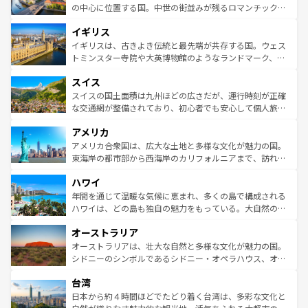
性で訪れる人を魅了する。 なお、新着のスペイン情報は
コ
から魅了する。また、フランスは美食の国としても知ら
の中心に位置する国。中世の街並みが残るロマンチック街
ンテンツ一覧
を参照してほしい。
れ、フランス料理はユネスコ無形文化遺産にも登録されて
道から、未来を先取りするようなモダンな都市まで多様な
イギリス
いる。シャンパンの発祥地であるランス、プロヴァンスの
顔を持つこの国は、どこを歩いても飽きることがない。ベ
香り高いラベンダー畑など、多彩な楽しみ方が可能だ。さ
ルリンの文化的活気、バイエルン州のアルプスの絶景、そ
イギリスは、古きよき伝統と最先端が共存する国。ウェス
らに、パリ以外の地域にも魅力が溢れており、どの街角に
してライン川沿いのワイン畑といった風景は必見。ビール
トミンスター寺院や大英博物館のようなランドマーク、歴
も豊かな歴史と文化が息づいている。パリ以外の個性あふ
とソーセージを味わいながら地元の人と過ごす楽しい時間
史ある大学都市、美しい丘陵地帯や牧歌的な風景など、エ
れる地方に足を運ぶとそれぞれで全く異なる文化を体験で
スイス
は、お酒好きな人にはぜひ体験してほしい。 なお、新着の
リアごとに異なる魅力がある。また、優雅なアフタヌーン
きるだろう。 なお、新着のフランス情報は
コンテンツ一覧
ドイツ情報は
コンテンツ一覧
を参照してほしい。
ティー、ビール好きにはたまらない英国パブ、サッカー観
スイスの国土面積は九州ほどの広さだが、運行時刻が正確
を参照してほしい。
戦など、本場だからこそできる体験も豊富。イギリスを旅
な交通網が整備されており、初心者でも安心して個人旅行
して楽しみつくそう。 なお、新着のイギリス情報は
コンテ
を楽しめる。日本同様に時刻表どおりの旅が可能だ。中世
アメリカ
ンツ一覧
を参照してほしい。
の建物がそのまま残る町や、スイスならではのユニークな
博物館もあり、アルプス観光だけでなく町歩きも満喫する
アメリカ合衆国は、広大な土地と多様な文化が魅力の国。
ことができる。国民の所得が高いため物価も高いが、旅行
東海岸の都市部から西海岸のカリフォルニアまで、訪れる
者向けの交通パス提供のサービスもあり、うまく活用すれ
場所ごとに異なる風景と体験が待っている。ニューヨーク
ハワイ
ば市内交通費無料で観光を楽しむこともできる。 なお、新
のような巨大都市は、観光、ショッピング、エンターテイ
着のスイス情報は
コンテンツ一覧
を参照してほしい。
ンメントが詰まった刺激的なスポットだ。一方、アメリカ
年間を通じて温暖な気候に恵まれ、多くの島で構成される
西部には大自然が広がり、グランドキャニオンやイエロー
ハワイは、どの島も独自の魅力をもっている。大自然の神
ストーン国立公園といった絶景が堪能できる。さらに、南
秘を感じたいなら、火山が生み出した壮大な景観を誇るハ
オーストラリア
部のニューオーリンズでは、音楽と美食が融合した独特の
ワイ島は見逃せない。また、定番の観光地といえばオアフ
文化が魅力。旅行者はアメリカの各地域で異なる魅力を楽
島だが、静かな自然を求めるならマウイ島やカウアイ島が
オーストラリアは、壮大な自然と多様な文化が魅力の国。
しみながら、その多様性と豊かな歴史を感じることができ
おすすめ。エメラルドグリーンに輝く海をはじめ、豊かな
シドニーのシンボルであるシドニー・オペラハウス、オー
るだろう。車でのロードトリップや列車の旅も、アメリカ
文化や歴史が息づいている。「アロハスピリット」と呼ば
ストラリア東海岸北部に広がる大サンゴ礁地帯グレートバ
ならではの贅沢な旅のスタイルだ。 なお、新着のアメリカ
台湾
れるおもてなしの心で訪れる人々を迎えてくれるハワイの
リアリーフや大陸中央部にそびえるウルル（エアーズロッ
情報は
コンテンツ一覧
を参照してほしい。
人々、おいしいローカルフードやハワイアンミュージッ
ク）、タスマニアの美しい原生林やケアンズの熱帯雨林な
日本から約４時間ほどでたどり着く台湾は、多彩な文化と
ク、伝統的なフラダンスなど、すべてがハワイの魅力を彩
ど、見どころがたくさん。また、カフェやワイン、オージ