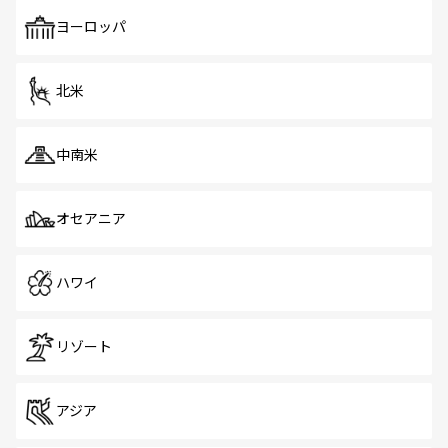
も、旅行者にとっては魅力的なポイント。グルメも豊富
で、ホーカーズは地元の風情を楽しめる外せないスポット
ヨーロッパ
だ。訪れる人を飽きさせないシンガポールで、多様な魅力
を体感しよう。 なお、新着のシンガポール情報は
コンテン
ツ一覧
を参照してほしい。
北米
中南米
オセアニア
ハワイ
リゾート
アジア