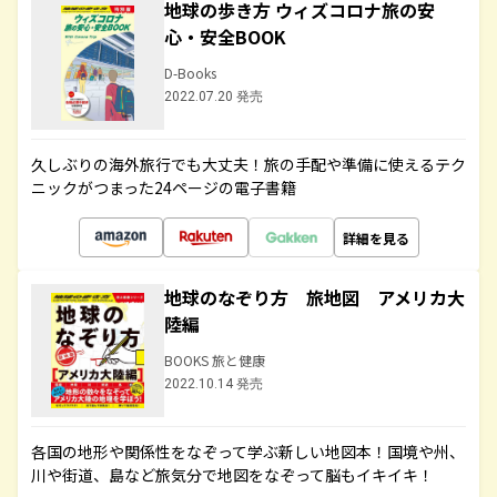
地球の歩き方 ウィズコロナ旅の安
心・安全BOOK
D-Books
2022.07.20 発売
久しぶりの海外旅行でも大丈夫！旅の手配や準備に使えるテク
ニックがつまった24ページの電子書籍
詳細を見る
地球のなぞり方 旅地図 アメリカ大
陸編
BOOKS 旅と健康
2022.10.14 発売
各国の地形や関係性をなぞって学ぶ新しい地図本！国境や州、
川や街道、島など旅気分で地図をなぞって脳もイキイキ！