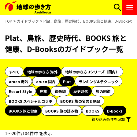
TOP
ガイドブック
Plat、島旅、歴史時代、BOOKS 旅と健康、D-Books
Plat、島旅、歴史時代、BOOKS 旅と
健康、D-Booksのガイドブック一覧
すべて
地球の歩き方 海外
地球の歩き方 Jシリーズ（国内）
aruco 海外
aruco 国内
Plat
ランキング&テクニック
Resort Style
島旅
御朱印
歴史時代
旅の図鑑
BOOKS スペシャルコラボ
BOOKS 旅の名言＆絶景
BOOKS 旅と健康
BOOKS 旅の読み物
BOOKS
D-Books
絞り込み条件を追加
1〜20件/104件中 を表示