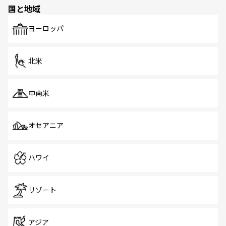
の多様性あふれるカラフルな町は、どこを歩いても新しい
国と地域
発見がある。さらに、治安のよさや充実した公共交通機関
も、旅行者にとっては魅力的なポイント。グルメも豊富
で、ホーカーズは地元の風情を楽しめる外せないスポット
ヨーロッパ
だ。訪れる人を飽きさせないシンガポールで、多様な魅力
を体感しよう。 なお、新着のシンガポール情報は
コンテン
ツ一覧
を参照してほしい。
北米
中南米
オセアニア
ハワイ
リゾート
アジア