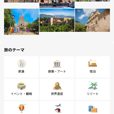
旅のテーマ
飲食
建築・アート
宿泊
イベント・観戦
世界遺産
リゾート