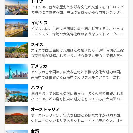
ドイツ
で、幅広い魅力が詰まっている。華麗な宮殿、歴史的な大
性で訪れる人を魅了する。 なお、新着のスペイン情報は
コ
聖堂、美しいビーチ、そして豊かな自然が、訪れる者を心
ドイツは、豊かな歴史と多彩な文化が交差するヨーロッパ
ンテンツ一覧
を参照してほしい。
から魅了する。また、フランスは美食の国としても知ら
の中心に位置する国。中世の街並みが残るロマンチック街
れ、フランス料理はユネスコ無形文化遺産にも登録されて
道から、未来を先取りするようなモダンな都市まで多様な
イギリス
いる。シャンパンの発祥地であるランス、プロヴァンスの
顔を持つこの国は、どこを歩いても飽きることがない。ベ
香り高いラベンダー畑など、多彩な楽しみ方が可能だ。さ
ルリンの文化的活気、バイエルン州のアルプスの絶景、そ
イギリスは、古きよき伝統と最先端が共存する国。ウェス
らに、パリ以外の地域にも魅力が溢れており、どの街角に
してライン川沿いのワイン畑といった風景は必見。ビール
トミンスター寺院や大英博物館のようなランドマーク、歴
も豊かな歴史と文化が息づいている。パリ以外の個性あふ
とソーセージを味わいながら地元の人と過ごす楽しい時間
史ある大学都市、美しい丘陵地帯や牧歌的な風景など、エ
れる地方に足を運ぶとそれぞれで全く異なる文化を体験で
スイス
は、お酒好きな人にはぜひ体験してほしい。 なお、新着の
リアごとに異なる魅力がある。また、優雅なアフタヌーン
きるだろう。 なお、新着のフランス情報は
コンテンツ一覧
ドイツ情報は
コンテンツ一覧
を参照してほしい。
ティー、ビール好きにはたまらない英国パブ、サッカー観
スイスの国土面積は九州ほどの広さだが、運行時刻が正確
を参照してほしい。
戦など、本場だからこそできる体験も豊富。イギリスを旅
な交通網が整備されており、初心者でも安心して個人旅行
して楽しみつくそう。 なお、新着のイギリス情報は
コンテ
を楽しめる。日本同様に時刻表どおりの旅が可能だ。中世
アメリカ
ンツ一覧
を参照してほしい。
の建物がそのまま残る町や、スイスならではのユニークな
博物館もあり、アルプス観光だけでなく町歩きも満喫する
アメリカ合衆国は、広大な土地と多様な文化が魅力の国。
ことができる。国民の所得が高いため物価も高いが、旅行
東海岸の都市部から西海岸のカリフォルニアまで、訪れる
者向けの交通パス提供のサービスもあり、うまく活用すれ
場所ごとに異なる風景と体験が待っている。ニューヨーク
ハワイ
ば市内交通費無料で観光を楽しむこともできる。 なお、新
のような巨大都市は、観光、ショッピング、エンターテイ
着のスイス情報は
コンテンツ一覧
を参照してほしい。
ンメントが詰まった刺激的なスポットだ。一方、アメリカ
年間を通じて温暖な気候に恵まれ、多くの島で構成される
西部には大自然が広がり、グランドキャニオンやイエロー
ハワイは、どの島も独自の魅力をもっている。大自然の神
ストーン国立公園といった絶景が堪能できる。さらに、南
秘を感じたいなら、火山が生み出した壮大な景観を誇るハ
オーストラリア
部のニューオーリンズでは、音楽と美食が融合した独特の
ワイ島は見逃せない。また、定番の観光地といえばオアフ
文化が魅力。旅行者はアメリカの各地域で異なる魅力を楽
島だが、静かな自然を求めるならマウイ島やカウアイ島が
オーストラリアは、壮大な自然と多様な文化が魅力の国。
しみながら、その多様性と豊かな歴史を感じることができ
おすすめ。エメラルドグリーンに輝く海をはじめ、豊かな
シドニーのシンボルであるシドニー・オペラハウス、オー
るだろう。車でのロードトリップや列車の旅も、アメリカ
文化や歴史が息づいている。「アロハスピリット」と呼ば
ストラリア東海岸北部に広がる大サンゴ礁地帯グレートバ
ならではの贅沢な旅のスタイルだ。 なお、新着のアメリカ
台湾
れるおもてなしの心で訪れる人々を迎えてくれるハワイの
リアリーフや大陸中央部にそびえるウルル（エアーズロッ