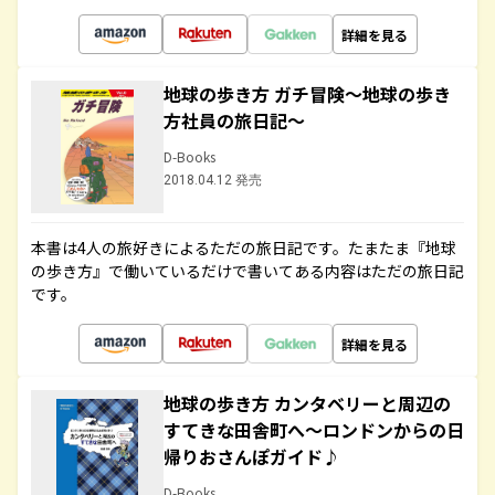
詳細を見る
地球の歩き方 ガチ冒険～地球の歩き
方社員の旅日記～
D-Books
2018.04.12 発売
本書は4人の旅好きによるただの旅日記です。たまたま『地球
の歩き方』で働いているだけで書いてある内容はただの旅日記
です。
詳細を見る
地球の歩き方 カンタベリーと周辺の
すてきな田舎町へ～ロンドンからの日
帰りおさんぽガイド♪
D-Books