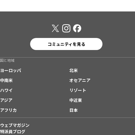
コミュニティを見る
国と地域
ヨーロッパ
北米
中南米
オセアニア
ハワイ
リゾート
アジア
中近東
アフリカ
日本
ウェブマガジン
特派員ブログ