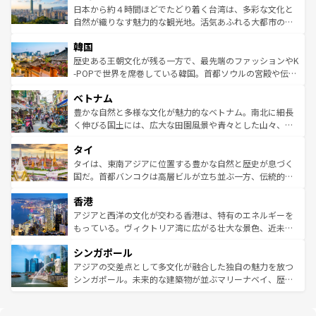
情報は
コンテンツ一覧
を参照してほしい。
人々、おいしいローカルフードやハワイアンミュージッ
ク）、タスマニアの美しい原生林やケアンズの熱帯雨林な
日本から約４時間ほどでたどり着く台湾は、多彩な文化と
ク、伝統的なフラダンスなど、すべてがハワイの魅力を彩
ど、見どころがたくさん。また、カフェやワイン、オージ
自然が織りなす魅力的な観光地。活気あふれる大都市の台
っている。訪れるたびに新しい発見と感動が待っているハ
ービーフなどの食文化も豊かで、美味しいものであふれて
北やノスタルジックな町並みが人気な九份（ジォウフェ
ワイを、存分に味わってほしい。 なお、新着のハワイ情報
韓国
いる。アクティビティも充実しており、サーフィンやダイ
ン）、静ひつな山岳地帯である台湾東部など、都市の喧騒
は
コンテンツ一覧
を参照してほしい。
ビング、ハイキングなど、アウトドア好きにはたまらな
と山間の静けさが共存しており、訪れる人に新しい発見と
歴史ある王朝文化が残る一方で、最先端のファッションやK
い。オーストラリアの多彩な魅力を存分に味わいつくそ
驚きをもたらしてくれる。また、奥深い台湾の食文化も魅
-POPで世界を席巻している韓国。首都ソウルの宮殿や伝統
う。 なお、新着のオーストラリア情報は
コンテンツ一覧
を
力で、夜市などの屋台グルメから高級料理、ヘルシーで美
家屋が並ぶエリアでは韓国の歴史と文化に浸ることがで
参照してほしい。
ベトナム
容にもいいと評判のスイーツなど、バラエティ豊かな料理
き、地方に足を延ばせば四季折々の自然美を楽しむことが
が味わえる。 なお、新着の台湾情報は
コンテンツ一覧
を参
できる。そして、キムチや焼肉、絶品のストリートフード
豊かな自然と多様な文化が魅力的なベトナム。南北に細長
照してほしい。
まで、さまざまな韓国料理が待っている。夜には、韓国な
く伸びる国土には、広大な田園風景や青々とした山々、世
らではのナイトライフも堪能できる。あたたかいホスピタ
界遺産に登録された壮大な自然景観が点在し、都市部では
タイ
リティに包まれながら、韓国の多彩な魅力を心ゆくまで味
急速な発展と共に伝統が息づく。ハノイの古い町並みやホ
わってみてほしい。 なお、新着の韓国情報は
コンテンツ一
ーチミン市のフランス統治時代の建物も、独特の雰囲気を
タイは、東南アジアに位置する豊かな自然と歴史が息づく
覧
を参照してほしい。
醸し出している。また、バラエティの豊かさとおいしさで
国だ。首都バンコクは高層ビルが立ち並ぶ一方、伝統的な
世界中の食通を魅了してやまないベトナム料理も魅力のひ
寺院や市場がいたるところに点在し、古きよき文化と現代
香港
とつ。フォーやバインミー、ベトナムコーヒーなどは、ぜ
の活気が交差している。北部ではチェンマイなどの山岳地
ひ現地で味わいたい。どの地域を訪れてもあたたかい人々
帯で自然と触れ合い、南部ではプーケットやクラビの美し
アジアと西洋の文化が交わる香港は、特有のエネルギーを
が旅行者を迎えてくれるので、きっと忘れられない旅にな
いビーチでリゾート気分を楽しむことができる。タイ料理
もっている。ヴィクトリア湾に広がる壮大な景色、近未来
るはずだ。 なお、新着のベトナム情報は
コンテンツ一覧
を
は世界的に有名で、屋台から高級レストランまで味覚を刺
的なアートスポット、そして歴史と現代が融合した町並
参照してほしい。
シンガポール
激する。気候は一年中温暖で、どの季節にも異なる楽しみ
み、どこを訪れても感動するはず。観光スポットが密集し
が待っている。親しみやすいタイの人々、仏教を中心とし
ており、効率よく見どころを回れるのも魅力。息をのむよ
アジアの交差点として多文化が融合した独自の魅力を放つ
た文化、そして多様な観光資源が、訪れる旅人を魅了し続
うな絶景から文化的な体験まで、香港を存分に楽しみ尽く
シンガポール。未来的な建築物が並ぶマリーナベイ、歴史
ける。 なお、新着のタイ情報は
コンテンツ一覧
を参照して
そう。 なお、新着の香港情報は
コンテンツ一覧
を参照して
と伝統を感じられるエスニックタウン、多数の緑豊かな公
ほしい。
ほしい。
園や自然保護区など、自然が調和した近代的な景観と文化