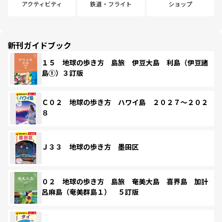
アクティビティ
鉄道・フライト
ショップ
新刊ガイドブック
１５ 地球の歩き方 島旅 伊豆大島 利島（伊豆諸
島①）３訂版
Ｃ０２ 地球の歩き方 ハワイ島 ２０２７～２０２
８
Ｊ３３ 地球の歩き方 墨田区
０２ 地球の歩き方 島旅 奄美大島 喜界島 加計
呂麻島（奄美群島１） ５訂版