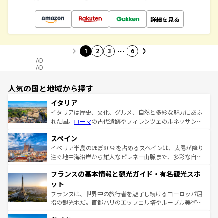
詳細を見る
…
1
2
3
6
AD
AD
人気の国と地域から探す
イタリア
イタリアは歴史、文化、グルメ、自然と多彩な魅力にあふ
れた国。
ローマ
の古代遺跡やフィレンツェのルネッサンス
美術、ヴェネツィアの運河など、歴史あるスポットはもち
スペイン
ろん、トスカーナの美しい田園風景やアマルフィ海岸の絶
景など、自然景観も見逃せない。観光の合間には、本場の
イベリア半島のほぼ80％を占めるスペインは、太陽が降り
ピザやパスタなど、絶品のイタリア料理を堪能することも
注ぐ地中海沿岸から雄大なピレネー山脈まで、多彩な自然
できる。朝目覚めてから夜眠るまで、すべての瞬間を楽し
と文化が詰まったヨーロッパ屈指の旅行先だ。多様な地域
フランスの基本情報と観光ガイド・有名観光スポ
ませてくれるイタリアで、忘れられない旅をしてみよう！
文化が根付くこの国では、情熱的なフラメンコ、熱気あふ
なお、新着のイタリア情報は
コンテンツ一覧
を参照してほ
れる闘牛、そして美味しいタパスが生活の一部となってい
ット
しい。
る。首都マドリードの洗練された雰囲気や、バルセロナの
フランスは、世界中の旅行者を魅了し続けるヨーロッパ屈
アートに溢れた街角から、地方では古代ローマ遺跡や中世
指の観光地だ。首都パリのエッフェル塔やルーブル美術館
の城塞都市、穏やかなビーチリゾートまで多彩な表情を見
といった象徴的なスポットから、田舎町の古風な美しさま
せる。地方によって風土や気候が異なるスペインはその個