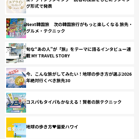
グ形式で発表
Next韓国旅 次の韓国旅行がもっと楽しくなる 旅先・
グルメ・テクニック
旬な“あの人”が「旅」をテーマに語るインタビュー連
載 MY TRAVEL STORY
今、こんな旅がしてみたい！地球の歩き方が選ぶ2026
年絶対行くべき旅先30
コスパもタイパもかなえる！賢者の旅テクニック
地球の歩き方♥偏愛ハワイ