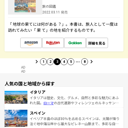
旅の図鑑
2022.03.11 発売
「 地球の果てには何がある ？」。本書は、旅人として一度は
訪れてみたい「 果 て」の地を紹介するものです。
詳細を見る
…
1
2
3
4
5
8
AD
AD
人気の国と地域から探す
イタリア
イタリアは歴史、文化、グルメ、自然と多彩な魅力にあふ
れた国。
ローマ
の古代遺跡やフィレンツェのルネッサンス
美術、ヴェネツィアの運河など、歴史あるスポットはもち
スペイン
ろん、トスカーナの美しい田園風景やアマルフィ海岸の絶
景など、自然景観も見逃せない。観光の合間には、本場の
イベリア半島のほぼ80％を占めるスペインは、太陽が降り
ピザやパスタなど、絶品のイタリア料理を堪能することも
注ぐ地中海沿岸から雄大なピレネー山脈まで、多彩な自然