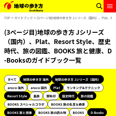
TOP
ガイドブック
(3ページ目)地球の歩き方 Jシリーズ（国内）、Plat、Res
(3ページ目)地球の歩き方 Jシリーズ
（国内）、Plat、Resort Style、歴史
時代、旅の図鑑、BOOKS 旅と健康、D
-Booksのガイドブック一覧
すべて
地球の歩き方 海外
地球の歩き方 Jシリーズ（国内）
aruco 海外
aruco 国内
Plat
ランキング&テクニック
Resort Style
島旅
御朱印
歴史時代
旅の図鑑
BOOKS スペシャルコラボ
BOOKS 旅の名言＆絶景
BOOKS 旅と健康
BOOKS 旅の読み物
BOOKS
D-Books