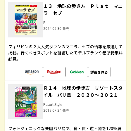
１３ 地球の歩き方 Ｐｌａｔ マニ
ラ セブ
Plat
2024.05.30 発売
フィリピンの２大人気タウンのマニラ、セブの情報を厳選して
掲載。行くべきスポットを凝縮したモデルプランや巻頭特集は
必見。
詳細を見る
Ｒ１４ 地球の歩き方 リゾートスタ
イル バリ島 ２０２０～２０２１
Resort Style
2019.07.24 発売
フォトジェニックな楽園バリ島で、食・買・遊・癒を120％満