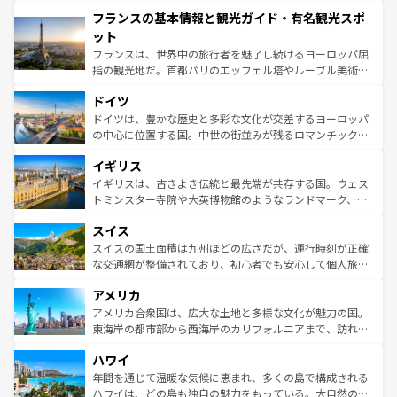
できる。朝目覚めてから夜眠るまで、すべての瞬間を楽し
と文化が詰まったヨーロッパ屈指の旅行先だ。多様な地域
フランスの基本情報と観光ガイド・有名観光スポ
ませてくれるイタリアで、忘れられない旅をしてみよう！
文化が根付くこの国では、情熱的なフラメンコ、熱気あふ
なお、新着のイタリア情報は
コンテンツ一覧
を参照してほ
れる闘牛、そして美味しいタパスが生活の一部となってい
ット
しい。
る。首都マドリードの洗練された雰囲気や、バルセロナの
フランスは、世界中の旅行者を魅了し続けるヨーロッパ屈
アートに溢れた街角から、地方では古代ローマ遺跡や中世
指の観光地だ。首都パリのエッフェル塔やルーブル美術館
の城塞都市、穏やかなビーチリゾートまで多彩な表情を見
といった象徴的なスポットから、田舎町の古風な美しさま
せる。地方によって風土や気候が異なるスペインはその個
ドイツ
で、幅広い魅力が詰まっている。華麗な宮殿、歴史的な大
性で訪れる人を魅了する。 なお、新着のスペイン情報は
コ
聖堂、美しいビーチ、そして豊かな自然が、訪れる者を心
ドイツは、豊かな歴史と多彩な文化が交差するヨーロッパ
ンテンツ一覧
を参照してほしい。
から魅了する。また、フランスは美食の国としても知ら
の中心に位置する国。中世の街並みが残るロマンチック街
れ、フランス料理はユネスコ無形文化遺産にも登録されて
道から、未来を先取りするようなモダンな都市まで多様な
イギリス
いる。シャンパンの発祥地であるランス、プロヴァンスの
顔を持つこの国は、どこを歩いても飽きることがない。ベ
香り高いラベンダー畑など、多彩な楽しみ方が可能だ。さ
ルリンの文化的活気、バイエルン州のアルプスの絶景、そ
イギリスは、古きよき伝統と最先端が共存する国。ウェス
らに、パリ以外の地域にも魅力が溢れており、どの街角に
してライン川沿いのワイン畑といった風景は必見。ビール
トミンスター寺院や大英博物館のようなランドマーク、歴
も豊かな歴史と文化が息づいている。パリ以外の個性あふ
とソーセージを味わいながら地元の人と過ごす楽しい時間
史ある大学都市、美しい丘陵地帯や牧歌的な風景など、エ
れる地方に足を運ぶとそれぞれで全く異なる文化を体験で
スイス
は、お酒好きな人にはぜひ体験してほしい。 なお、新着の
リアごとに異なる魅力がある。また、優雅なアフタヌーン
きるだろう。 なお、新着のフランス情報は
コンテンツ一覧
ドイツ情報は
コンテンツ一覧
を参照してほしい。
ティー、ビール好きにはたまらない英国パブ、サッカー観
スイスの国土面積は九州ほどの広さだが、運行時刻が正確
を参照してほしい。
戦など、本場だからこそできる体験も豊富。イギリスを旅
な交通網が整備されており、初心者でも安心して個人旅行
して楽しみつくそう。 なお、新着のイギリス情報は
コンテ
を楽しめる。日本同様に時刻表どおりの旅が可能だ。中世
アメリカ
ンツ一覧
を参照してほしい。
の建物がそのまま残る町や、スイスならではのユニークな
博物館もあり、アルプス観光だけでなく町歩きも満喫する
アメリカ合衆国は、広大な土地と多様な文化が魅力の国。
ことができる。国民の所得が高いため物価も高いが、旅行
東海岸の都市部から西海岸のカリフォルニアまで、訪れる
者向けの交通パス提供のサービスもあり、うまく活用すれ
場所ごとに異なる風景と体験が待っている。ニューヨーク
ハワイ
ば市内交通費無料で観光を楽しむこともできる。 なお、新
のような巨大都市は、観光、ショッピング、エンターテイ
着のスイス情報は
コンテンツ一覧
を参照してほしい。
ンメントが詰まった刺激的なスポットだ。一方、アメリカ
年間を通じて温暖な気候に恵まれ、多くの島で構成される
西部には大自然が広がり、グランドキャニオンやイエロー
ハワイは、どの島も独自の魅力をもっている。大自然の神