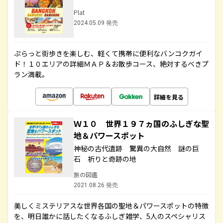
Plat
2024.05.09 発売
ぷらっと街歩きを楽しむ、軽くて携帯に便利なバンコクガイ
ド！１０エリアの詳細ＭＡＰ＆お散歩コース、絶対するべきプ
ラン満載。
詳細を見る
Ｗ１０ 世界１９７ヵ国のふしぎな聖
地＆パワースポット
神秘の古代遺跡 驚異の大自然 謎の巨
石 祈りと奇跡の地
旅の図鑑
2021.08.26 発売
美しくミステリアスな世界各国の聖地＆パワースポットの特徴
を、明日誰かに話したくなるふしぎ雑学、5人のスペシャリス