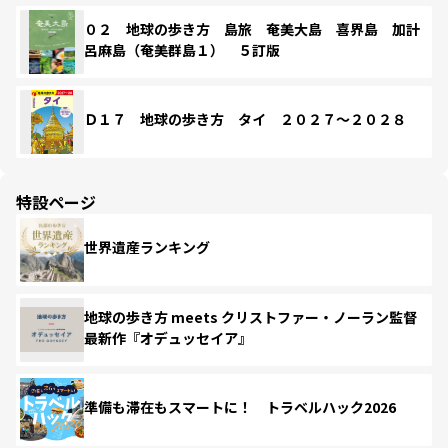
０２ 地球の歩き方 島旅 奄美大島 喜界島 加計
呂麻島（奄美群島１） ５訂版
Ｄ１７ 地球の歩き方 タイ ２０２７～２０２８
特設ページ
世界遺産ランキング
地球の歩き方 meets クリストファー・ノーラン監督
最新作『オデュッセイア』
準備も滞在もスマートに！ トラベルハック2026