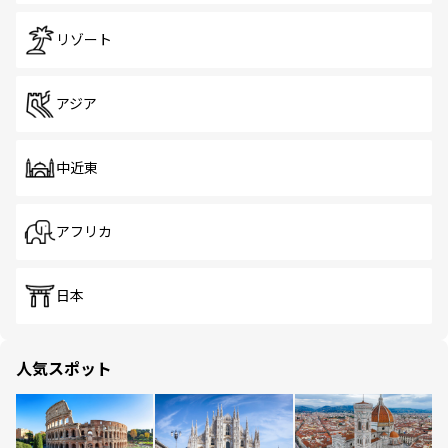
リゾート
アジア
中近東
アフリカ
日本
人気スポット