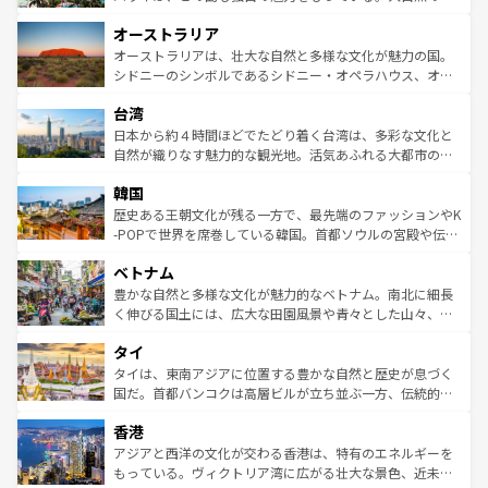
ストーン国立公園といった絶景が堪能できる。さらに、南
秘を感じたいなら、火山が生み出した壮大な景観を誇るハ
オーストラリア
部のニューオーリンズでは、音楽と美食が融合した独特の
ワイ島は見逃せない。また、定番の観光地といえばオアフ
文化が魅力。旅行者はアメリカの各地域で異なる魅力を楽
島だが、静かな自然を求めるならマウイ島やカウアイ島が
オーストラリアは、壮大な自然と多様な文化が魅力の国。
しみながら、その多様性と豊かな歴史を感じることができ
おすすめ。エメラルドグリーンに輝く海をはじめ、豊かな
シドニーのシンボルであるシドニー・オペラハウス、オー
るだろう。車でのロードトリップや列車の旅も、アメリカ
文化や歴史が息づいている。「アロハスピリット」と呼ば
ストラリア東海岸北部に広がる大サンゴ礁地帯グレートバ
ならではの贅沢な旅のスタイルだ。 なお、新着のアメリカ
台湾
れるおもてなしの心で訪れる人々を迎えてくれるハワイの
リアリーフや大陸中央部にそびえるウルル（エアーズロッ
情報は
コンテンツ一覧
を参照してほしい。
人々、おいしいローカルフードやハワイアンミュージッ
ク）、タスマニアの美しい原生林やケアンズの熱帯雨林な
日本から約４時間ほどでたどり着く台湾は、多彩な文化と
ク、伝統的なフラダンスなど、すべてがハワイの魅力を彩
ど、見どころがたくさん。また、カフェやワイン、オージ
自然が織りなす魅力的な観光地。活気あふれる大都市の台
っている。訪れるたびに新しい発見と感動が待っているハ
ービーフなどの食文化も豊かで、美味しいものであふれて
北やノスタルジックな町並みが人気な九份（ジォウフェ
ワイを、存分に味わってほしい。 なお、新着のハワイ情報
韓国
いる。アクティビティも充実しており、サーフィンやダイ
ン）、静ひつな山岳地帯である台湾東部など、都市の喧騒
は
コンテンツ一覧
を参照してほしい。
ビング、ハイキングなど、アウトドア好きにはたまらな
と山間の静けさが共存しており、訪れる人に新しい発見と
歴史ある王朝文化が残る一方で、最先端のファッションやK
い。オーストラリアの多彩な魅力を存分に味わいつくそ
驚きをもたらしてくれる。また、奥深い台湾の食文化も魅
-POPで世界を席巻している韓国。首都ソウルの宮殿や伝統
う。 なお、新着のオーストラリア情報は
コンテンツ一覧
を
力で、夜市などの屋台グルメから高級料理、ヘルシーで美
家屋が並ぶエリアでは韓国の歴史と文化に浸ることがで
参照してほしい。
ベトナム
容にもいいと評判のスイーツなど、バラエティ豊かな料理
き、地方に足を延ばせば四季折々の自然美を楽しむことが
が味わえる。 なお、新着の台湾情報は
コンテンツ一覧
を参
できる。そして、キムチや焼肉、絶品のストリートフード
豊かな自然と多様な文化が魅力的なベトナム。南北に細長
照してほしい。
まで、さまざまな韓国料理が待っている。夜には、韓国な
く伸びる国土には、広大な田園風景や青々とした山々、世
らではのナイトライフも堪能できる。あたたかいホスピタ
界遺産に登録された壮大な自然景観が点在し、都市部では
タイ
リティに包まれながら、韓国の多彩な魅力を心ゆくまで味
急速な発展と共に伝統が息づく。ハノイの古い町並みやホ
わってみてほしい。 なお、新着の韓国情報は
コンテンツ一
ーチミン市のフランス統治時代の建物も、独特の雰囲気を
タイは、東南アジアに位置する豊かな自然と歴史が息づく
覧
を参照してほしい。
醸し出している。また、バラエティの豊かさとおいしさで
国だ。首都バンコクは高層ビルが立ち並ぶ一方、伝統的な
世界中の食通を魅了してやまないベトナム料理も魅力のひ
寺院や市場がいたるところに点在し、古きよき文化と現代
香港
とつ。フォーやバインミー、ベトナムコーヒーなどは、ぜ
の活気が交差している。北部ではチェンマイなどの山岳地
ひ現地で味わいたい。どの地域を訪れてもあたたかい人々
帯で自然と触れ合い、南部ではプーケットやクラビの美し
アジアと西洋の文化が交わる香港は、特有のエネルギーを
が旅行者を迎えてくれるので、きっと忘れられない旅にな
いビーチでリゾート気分を楽しむことができる。タイ料理
もっている。ヴィクトリア湾に広がる壮大な景色、近未来