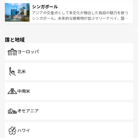
るはずだ。 なお、新着のベトナム情報は
コンテンツ一覧
を
は世界的に有名で、屋台から高級レストランまで味覚を刺
的なアートスポット、そして歴史と現代が融合した町並
参照してほしい。
シンガポール
激する。気候は一年中温暖で、どの季節にも異なる楽しみ
み、どこを訪れても感動するはず。観光スポットが密集し
が待っている。親しみやすいタイの人々、仏教を中心とし
ており、効率よく見どころを回れるのも魅力。息をのむよ
アジアの交差点として多文化が融合した独自の魅力を放つ
た文化、そして多様な観光資源が、訪れる旅人を魅了し続
うな絶景から文化的な体験まで、香港を存分に楽しみ尽く
シンガポール。未来的な建築物が並ぶマリーナベイ、歴史
ける。 なお、新着のタイ情報は
コンテンツ一覧
を参照して
そう。 なお、新着の香港情報は
コンテンツ一覧
を参照して
と伝統を感じられるエスニックタウン、多数の緑豊かな公
ほしい。
ほしい。
園や自然保護区など、自然が調和した近代的な景観と文化
の多様性あふれるカラフルな町は、どこを歩いても新しい
国と地域
発見がある。さらに、治安のよさや充実した公共交通機関
も、旅行者にとっては魅力的なポイント。グルメも豊富
で、ホーカーズは地元の風情を楽しめる外せないスポット
ヨーロッパ
だ。訪れる人を飽きさせないシンガポールで、多様な魅力
を体感しよう。 なお、新着のシンガポール情報は
コンテン
ツ一覧
を参照してほしい。
北米
中南米
オセアニア
ハワイ