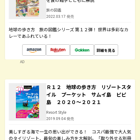
を食の雑学とともに解説
旅の図鑑
2022.03.17 発売
地球の歩き方 旅の図鑑シリーズ 第１２弾！ 世界は多彩なカ
レーであふれている！
詳細を見る
AD
Ｒ１２ 地球の歩き方 リゾートスタ
イル プーケット サムイ島 ピピ
島 ２０２０～２０２１
Resort Style
2019.09.04 発売
美しすぎる海で一生の思い出ができる！ コスパ最強で大人気
のタイリゾート、最旬の楽しみ方を大解剖。「取り外せる別冊