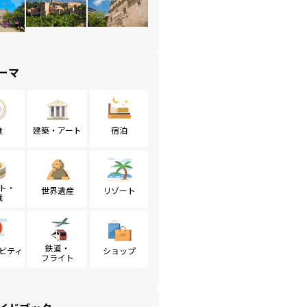
ーマ
食
建築・アート
宿泊
ト・
世界遺産
リゾート
戦
鉄道・
ビティ
ショップ
フライト