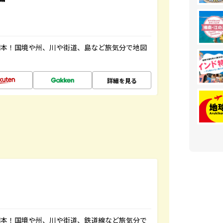
図本！国境や州、川や街道、島など旅気分で地図
詳細を見る
図本！国境や州、川や街道、鉄道線など旅気分で