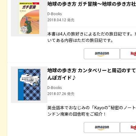
地球の歩き方 ガチ冒険～地球の歩き方
D-Books
2018.04.12 発売
本書は4人の旅好きによるただの旅日記です。
いてある内容はただの旅日記です。
地球の歩き方 カンタベリーと周辺のす
んぽガイド♪
D-Books
2018.07.26 発売
英会話本でおなじみの「Kayoの“秘密のノー
ンドン南東の田舎町をご紹介！