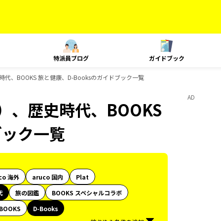
特派員ブログ
ガイドブック
代、BOOKS 旅と健康、D-Booksのガイドブック一覧
AD
）、歴史時代、BOOKS
ブック一覧
co 海外
aruco 国内
Plat
代
旅の図鑑
BOOKS スペシャルコラボ
BOOKS
D-Books