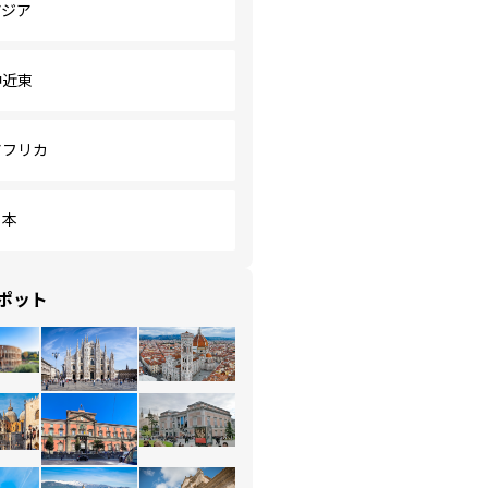
アジア
中近東
アフリカ
日本
ポット