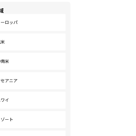
域
ヨーロッパ
北米
中南米
オセアニア
ハワイ
リゾート