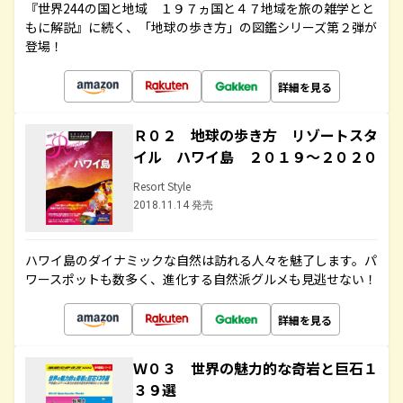
『世界244の国と地域 １９７ヵ国と４７地域を旅の雑学とと
もに解説』に続く、「地球の歩き方」の図鑑シリーズ第２弾が
登場！
詳細を見る
Ｒ０２ 地球の歩き方 リゾートスタ
イル ハワイ島 ２０１９～２０２０
Resort Style
2018.11.14 発売
ハワイ島のダイナミックな自然は訪れる人々を魅了します。パ
ワースポットも数多く、進化する自然派グルメも見逃せない！
詳細を見る
Ｗ０３ 世界の魅力的な奇岩と巨石１
３９選