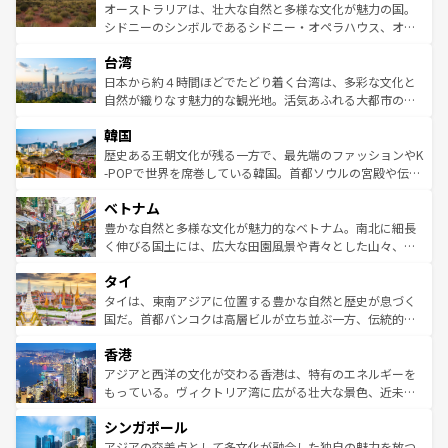
しみながら、その多様性と豊かな歴史を感じることができ
おすすめ。エメラルドグリーンに輝く海をはじめ、豊かな
オーストラリアは、壮大な自然と多様な文化が魅力の国。
るだろう。車でのロードトリップや列車の旅も、アメリカ
文化や歴史が息づいている。「アロハスピリット」と呼ば
シドニーのシンボルであるシドニー・オペラハウス、オー
ならではの贅沢な旅のスタイルだ。 なお、新着のアメリカ
れるおもてなしの心で訪れる人々を迎えてくれるハワイの
ストラリア東海岸北部に広がる大サンゴ礁地帯グレートバ
情報は
コンテンツ一覧
を参照してほしい。
人々、おいしいローカルフードやハワイアンミュージッ
台湾
リアリーフや大陸中央部にそびえるウルル（エアーズロッ
ク、伝統的なフラダンスなど、すべてがハワイの魅力を彩
ク）、タスマニアの美しい原生林やケアンズの熱帯雨林な
日本から約４時間ほどでたどり着く台湾は、多彩な文化と
っている。訪れるたびに新しい発見と感動が待っているハ
ど、見どころがたくさん。また、カフェやワイン、オージ
自然が織りなす魅力的な観光地。活気あふれる大都市の台
ワイを、存分に味わってほしい。 なお、新着のハワイ情報
ービーフなどの食文化も豊かで、美味しいものであふれて
北やノスタルジックな町並みが人気な九份（ジォウフェ
は
コンテンツ一覧
を参照してほしい。
韓国
いる。アクティビティも充実しており、サーフィンやダイ
ン）、静ひつな山岳地帯である台湾東部など、都市の喧騒
ビング、ハイキングなど、アウトドア好きにはたまらな
と山間の静けさが共存しており、訪れる人に新しい発見と
歴史ある王朝文化が残る一方で、最先端のファッションやK
い。オーストラリアの多彩な魅力を存分に味わいつくそ
驚きをもたらしてくれる。また、奥深い台湾の食文化も魅
-POPで世界を席巻している韓国。首都ソウルの宮殿や伝統
う。 なお、新着のオーストラリア情報は
コンテンツ一覧
を
力で、夜市などの屋台グルメから高級料理、ヘルシーで美
家屋が並ぶエリアでは韓国の歴史と文化に浸ることがで
参照してほしい。
ベトナム
容にもいいと評判のスイーツなど、バラエティ豊かな料理
き、地方に足を延ばせば四季折々の自然美を楽しむことが
が味わえる。 なお、新着の台湾情報は
コンテンツ一覧
を参
できる。そして、キムチや焼肉、絶品のストリートフード
豊かな自然と多様な文化が魅力的なベトナム。南北に細長
照してほしい。
まで、さまざまな韓国料理が待っている。夜には、韓国な
く伸びる国土には、広大な田園風景や青々とした山々、世
らではのナイトライフも堪能できる。あたたかいホスピタ
界遺産に登録された壮大な自然景観が点在し、都市部では
タイ
リティに包まれながら、韓国の多彩な魅力を心ゆくまで味
急速な発展と共に伝統が息づく。ハノイの古い町並みやホ
わってみてほしい。 なお、新着の韓国情報は
コンテンツ一
ーチミン市のフランス統治時代の建物も、独特の雰囲気を
タイは、東南アジアに位置する豊かな自然と歴史が息づく
覧
を参照してほしい。
醸し出している。また、バラエティの豊かさとおいしさで
国だ。首都バンコクは高層ビルが立ち並ぶ一方、伝統的な
世界中の食通を魅了してやまないベトナム料理も魅力のひ
寺院や市場がいたるところに点在し、古きよき文化と現代
香港
とつ。フォーやバインミー、ベトナムコーヒーなどは、ぜ
の活気が交差している。北部ではチェンマイなどの山岳地
ひ現地で味わいたい。どの地域を訪れてもあたたかい人々
帯で自然と触れ合い、南部ではプーケットやクラビの美し
アジアと西洋の文化が交わる香港は、特有のエネルギーを
が旅行者を迎えてくれるので、きっと忘れられない旅にな
いビーチでリゾート気分を楽しむことができる。タイ料理
もっている。ヴィクトリア湾に広がる壮大な景色、近未来
るはずだ。 なお、新着のベトナム情報は
コンテンツ一覧
を
は世界的に有名で、屋台から高級レストランまで味覚を刺
的なアートスポット、そして歴史と現代が融合した町並
参照してほしい。
シンガポール
激する。気候は一年中温暖で、どの季節にも異なる楽しみ
み、どこを訪れても感動するはず。観光スポットが密集し
が待っている。親しみやすいタイの人々、仏教を中心とし
ており、効率よく見どころを回れるのも魅力。息をのむよ
アジアの交差点として多文化が融合した独自の魅力を放つ