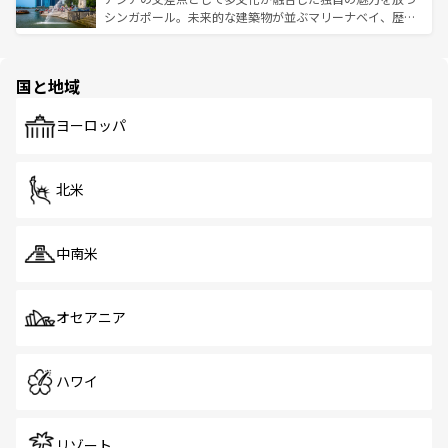
た文化、そして多様な観光資源が、訪れる旅人を魅了し続
うな絶景から文化的な体験まで、香港を存分に楽しみ尽く
シンガポール。未来的な建築物が並ぶマリーナベイ、歴史
ける。 なお、新着のタイ情報は
コンテンツ一覧
を参照して
そう。 なお、新着の香港情報は
コンテンツ一覧
を参照して
と伝統を感じられるエスニックタウン、多数の緑豊かな公
ほしい。
ほしい。
園や自然保護区など、自然が調和した近代的な景観と文化
の多様性あふれるカラフルな町は、どこを歩いても新しい
国と地域
発見がある。さらに、治安のよさや充実した公共交通機関
も、旅行者にとっては魅力的なポイント。グルメも豊富
で、ホーカーズは地元の風情を楽しめる外せないスポット
ヨーロッパ
だ。訪れる人を飽きさせないシンガポールで、多様な魅力
を体感しよう。 なお、新着のシンガポール情報は
コンテン
ツ一覧
を参照してほしい。
北米
中南米
オセアニア
ハワイ
リゾート