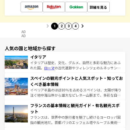
詳細を見る
1
2
3
4
AD
AD
人気の国と地域から探す
イタリア
イタリアは歴史、文化、グルメ、自然と多彩な魅力にあふ
れた国。
ローマ
の古代遺跡やフィレンツェのルネッサンス
美術、ヴェネツィアの運河など、歴史あるスポットはもち
スペインの観光ポイントと人気スポット・知ってお
ろん、トスカーナの美しい田園風景やアマルフィ海岸の絶
景など、自然景観も見逃せない。観光の合間には、本場の
くべき基本情報
ピザやパスタなど、絶品のイタリア料理を堪能することも
イベリア半島のほぼ80％を占めるスペインは、太陽が降り
できる。朝目覚めてから夜眠るまで、すべての瞬間を楽し
注ぐ地中海沿岸から雄大なピレネー山脈まで、多彩な自然
ませてくれるイタリアで、忘れられない旅をしてみよう！
と文化が詰まったヨーロッパ屈指の旅行先だ。多様な地域
なお、新着のイタリア情報は
コンテンツ一覧
を参照してほ
フランスの基本情報と観光ガイド・有名観光スポ
文化が根付くこの国では、情熱的なフラメンコ、熱気あふ
しい。
れる闘牛、そして美味しいタパスが生活の一部となってい
ット
る。首都マドリードの洗練された雰囲気や、バルセロナの
フランスは、世界中の旅行者を魅了し続けるヨーロッパ屈
アートに溢れた街角から、地方では古代ローマ遺跡や中世
指の観光地だ。首都パリのエッフェル塔やルーブル美術館
の城塞都市、穏やかなビーチリゾートまで多彩な表情を見
といった象徴的なスポットから、田舎町の古風な美しさま