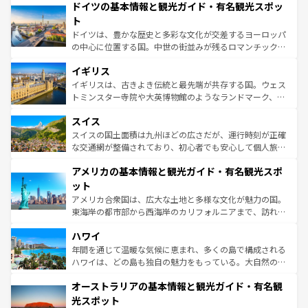
せる。地方によって風土や気候が異なるスペインはその個
ドイツの基本情報と観光ガイド・有名観光スポッ
で、幅広い魅力が詰まっている。華麗な宮殿、歴史的な大
性で訪れる人を魅了する。 なお、新着のスペイン情報は
コ
聖堂、美しいビーチ、そして豊かな自然が、訪れる者を心
ト
ンテンツ一覧
を参照してほしい。
から魅了する。また、フランスは美食の国としても知ら
ドイツは、豊かな歴史と多彩な文化が交差するヨーロッパ
れ、フランス料理はユネスコ無形文化遺産にも登録されて
の中心に位置する国。中世の街並みが残るロマンチック街
いる。シャンパンの発祥地であるランス、プロヴァンスの
道から、未来を先取りするようなモダンな都市まで多様な
香り高いラベンダー畑など、多彩な楽しみ方が可能だ。さ
イギリス
顔を持つこの国は、どこを歩いても飽きることがない。ベ
らに、パリ以外の地域にも魅力が溢れており、どの街角に
ルリンの文化的活気、バイエルン州のアルプスの絶景、そ
イギリスは、古きよき伝統と最先端が共存する国。ウェス
も豊かな歴史と文化が息づいている。パリ以外の個性あふ
してライン川沿いのワイン畑といった風景は必見。ビール
トミンスター寺院や大英博物館のようなランドマーク、歴
れる地方に足を運ぶとそれぞれで全く異なる文化を体験で
とソーセージを味わいながら地元の人と過ごす楽しい時間
史ある大学都市、美しい丘陵地帯や牧歌的な風景など、エ
きるだろう。 なお、新着のフランス情報は
コンテンツ一覧
スイス
は、お酒好きな人にはぜひ体験してほしい。 なお、新着の
リアごとに異なる魅力がある。また、優雅なアフタヌーン
を参照してほしい。
ドイツ情報は
コンテンツ一覧
を参照してほしい。
ティー、ビール好きにはたまらない英国パブ、サッカー観
スイスの国土面積は九州ほどの広さだが、運行時刻が正確
戦など、本場だからこそできる体験も豊富。イギリスを旅
な交通網が整備されており、初心者でも安心して個人旅行
して楽しみつくそう。 なお、新着のイギリス情報は
コンテ
を楽しめる。日本同様に時刻表どおりの旅が可能だ。中世
アメリカの基本情報と観光ガイド・有名観光スポ
ンツ一覧
を参照してほしい。
の建物がそのまま残る町や、スイスならではのユニークな
博物館もあり、アルプス観光だけでなく町歩きも満喫する
ット
ことができる。国民の所得が高いため物価も高いが、旅行
アメリカ合衆国は、広大な土地と多様な文化が魅力の国。
者向けの交通パス提供のサービスもあり、うまく活用すれ
東海岸の都市部から西海岸のカリフォルニアまで、訪れる
ば市内交通費無料で観光を楽しむこともできる。 なお、新
場所ごとに異なる風景と体験が待っている。ニューヨーク
着のスイス情報は
コンテンツ一覧
を参照してほしい。
ハワイ
のような巨大都市は、観光、ショッピング、エンターテイ
ンメントが詰まった刺激的なスポットだ。一方、アメリカ
年間を通じて温暖な気候に恵まれ、多くの島で構成される
西部には大自然が広がり、グランドキャニオンやイエロー
ハワイは、どの島も独自の魅力をもっている。大自然の神
ストーン国立公園といった絶景が堪能できる。さらに、南
秘を感じたいなら、火山が生み出した壮大な景観を誇るハ
オーストラリアの基本情報と観光ガイド・有名観
部のニューオーリンズでは、音楽と美食が融合した独特の
ワイ島は見逃せない。また、定番の観光地といえばオアフ
文化が魅力。旅行者はアメリカの各地域で異なる魅力を楽
島だが、静かな自然を求めるならマウイ島やカウアイ島が
光スポット