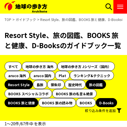
TOP
ガイドブック
Resort Style、旅の図鑑、BOOKS 旅と健康、D-Boo
Resort Style、旅の図鑑、BOOKS 旅
と健康、D-Booksのガイドブック一覧
すべて
地球の歩き方 海外
地球の歩き方 Jシリーズ（国内）
aruco 海外
aruco 国内
Plat
ランキング&テクニック
Resort Style
島旅
御朱印
歴史時代
旅の図鑑
BOOKS スペシャルコラボ
BOOKS 旅の名言＆絶景
BOOKS 旅と健康
BOOKS 旅の読み物
BOOKS
D-Books
絞り込み条件を追加
1〜20件/67件中 を表示