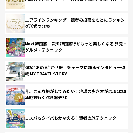
エアラインランキング 読者の投票をもとにランキン
グ形式で発表
Next韓国旅 次の韓国旅行がもっと楽しくなる 旅先・
グルメ・テクニック
旬な“あの人”が「旅」をテーマに語るインタビュー連
載 MY TRAVEL STORY
今、こんな旅がしてみたい！地球の歩き方が選ぶ2026
年絶対行くべき旅先30
コスパもタイパもかなえる！賢者の旅テクニック