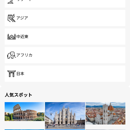
アジア
中近東
アフリカ
日本
人気スポット