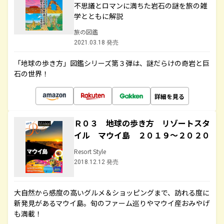
不思議とロマンに満ちた岩石の謎を旅の雑
学とともに解説
旅の図鑑
2021.03.18 発売
「地球の歩き方」図鑑シリーズ第３弾は、謎だらけの奇岩と巨
石の世界！
詳細を見る
Ｒ０３ 地球の歩き方 リゾートスタ
イル マウイ島 ２０１９～２０２０
Resort Style
2018.12.12 発売
大自然から感度の高いグルメ＆ショッピングまで、訪れる度に
新発見があるマウイ島。旬のファーム巡りやマウイ産おみやげ
も満載！