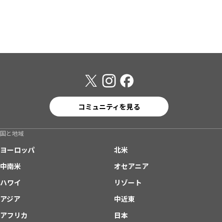
コミュニティを見る
国と地域
ヨーロッパ
北米
中南米
オセアニア
ハワイ
リゾート
アジア
中近東
アフリカ
日本