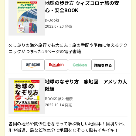
地球の歩き方 ウィズコロナ旅の安
心・安全BOOK
D-Books
2022.07.20 発売
久しぶりの海外旅行でも大丈夫！旅の手配や準備に使えるテク
ニックがつまった24ページの電子書籍
詳細を見る
地球のなぞり方 旅地図 アメリカ大
陸編
BOOKS 旅と健康
2022.10.14 発売
各国の地形や関係性をなぞって学ぶ新しい地図本！国境や州、
川や街道、島など旅気分で地図をなぞって脳もイキイキ！