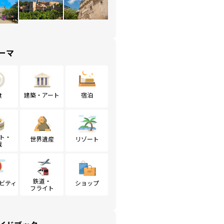
ーマ
食
建築・アート
宿泊
ト・
世界遺産
リゾート
戦
鉄道・
ビティ
ショップ
フライト