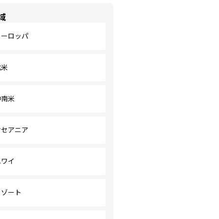
域
ヨーロッパ
北米
中南米
オセアニア
ハワイ
リゾート