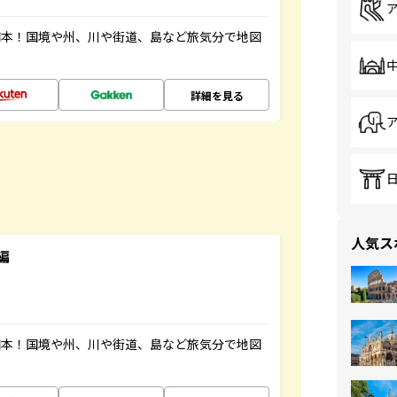
図本！国境や州、川や街道、島など旅気分で地図
詳細を見る
人気ス
編
図本！国境や州、川や街道、島など旅気分で地図