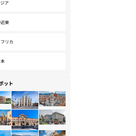
アジア
中近東
アフリカ
日本
ポット