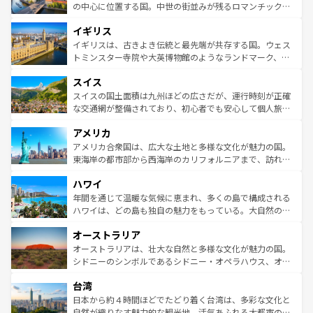
ンテンツ一覧
を参照してほしい。
から魅了する。また、フランスは美食の国としても知ら
の中心に位置する国。中世の街並みが残るロマンチック街
れ、フランス料理はユネスコ無形文化遺産にも登録されて
道から、未来を先取りするようなモダンな都市まで多様な
イギリス
いる。シャンパンの発祥地であるランス、プロヴァンスの
顔を持つこの国は、どこを歩いても飽きることがない。ベ
香り高いラベンダー畑など、多彩な楽しみ方が可能だ。さ
ルリンの文化的活気、バイエルン州のアルプスの絶景、そ
イギリスは、古きよき伝統と最先端が共存する国。ウェス
らに、パリ以外の地域にも魅力が溢れており、どの街角に
してライン川沿いのワイン畑といった風景は必見。ビール
トミンスター寺院や大英博物館のようなランドマーク、歴
も豊かな歴史と文化が息づいている。パリ以外の個性あふ
とソーセージを味わいながら地元の人と過ごす楽しい時間
史ある大学都市、美しい丘陵地帯や牧歌的な風景など、エ
れる地方に足を運ぶとそれぞれで全く異なる文化を体験で
スイス
は、お酒好きな人にはぜひ体験してほしい。 なお、新着の
リアごとに異なる魅力がある。また、優雅なアフタヌーン
きるだろう。 なお、新着のフランス情報は
コンテンツ一覧
ドイツ情報は
コンテンツ一覧
を参照してほしい。
ティー、ビール好きにはたまらない英国パブ、サッカー観
スイスの国土面積は九州ほどの広さだが、運行時刻が正確
を参照してほしい。
戦など、本場だからこそできる体験も豊富。イギリスを旅
な交通網が整備されており、初心者でも安心して個人旅行
して楽しみつくそう。 なお、新着のイギリス情報は
コンテ
を楽しめる。日本同様に時刻表どおりの旅が可能だ。中世
アメリカ
ンツ一覧
を参照してほしい。
の建物がそのまま残る町や、スイスならではのユニークな
博物館もあり、アルプス観光だけでなく町歩きも満喫する
アメリカ合衆国は、広大な土地と多様な文化が魅力の国。
ことができる。国民の所得が高いため物価も高いが、旅行
東海岸の都市部から西海岸のカリフォルニアまで、訪れる
者向けの交通パス提供のサービスもあり、うまく活用すれ
場所ごとに異なる風景と体験が待っている。ニューヨーク
ハワイ
ば市内交通費無料で観光を楽しむこともできる。 なお、新
のような巨大都市は、観光、ショッピング、エンターテイ
着のスイス情報は
コンテンツ一覧
を参照してほしい。
ンメントが詰まった刺激的なスポットだ。一方、アメリカ
年間を通じて温暖な気候に恵まれ、多くの島で構成される
西部には大自然が広がり、グランドキャニオンやイエロー
ハワイは、どの島も独自の魅力をもっている。大自然の神
ストーン国立公園といった絶景が堪能できる。さらに、南
秘を感じたいなら、火山が生み出した壮大な景観を誇るハ
オーストラリア
部のニューオーリンズでは、音楽と美食が融合した独特の
ワイ島は見逃せない。また、定番の観光地といえばオアフ
文化が魅力。旅行者はアメリカの各地域で異なる魅力を楽
島だが、静かな自然を求めるならマウイ島やカウアイ島が
オーストラリアは、壮大な自然と多様な文化が魅力の国。
しみながら、その多様性と豊かな歴史を感じることができ
おすすめ。エメラルドグリーンに輝く海をはじめ、豊かな
シドニーのシンボルであるシドニー・オペラハウス、オー
るだろう。車でのロードトリップや列車の旅も、アメリカ
文化や歴史が息づいている。「アロハスピリット」と呼ば
ストラリア東海岸北部に広がる大サンゴ礁地帯グレートバ
ならではの贅沢な旅のスタイルだ。 なお、新着のアメリカ
台湾
れるおもてなしの心で訪れる人々を迎えてくれるハワイの
リアリーフや大陸中央部にそびえるウルル（エアーズロッ
情報は
コンテンツ一覧
を参照してほしい。
人々、おいしいローカルフードやハワイアンミュージッ
ク）、タスマニアの美しい原生林やケアンズの熱帯雨林な
日本から約４時間ほどでたどり着く台湾は、多彩な文化と
ク、伝統的なフラダンスなど、すべてがハワイの魅力を彩
ど、見どころがたくさん。また、カフェやワイン、オージ
自然が織りなす魅力的な観光地。活気あふれる大都市の台