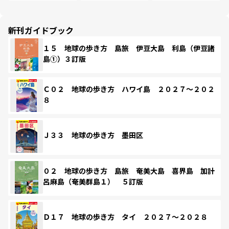
新刊ガイドブック
１５ 地球の歩き方 島旅 伊豆大島 利島（伊豆諸
島①）３訂版
Ｃ０２ 地球の歩き方 ハワイ島 ２０２７～２０２
８
Ｊ３３ 地球の歩き方 墨田区
０２ 地球の歩き方 島旅 奄美大島 喜界島 加計
呂麻島（奄美群島１） ５訂版
Ｄ１７ 地球の歩き方 タイ ２０２７～２０２８