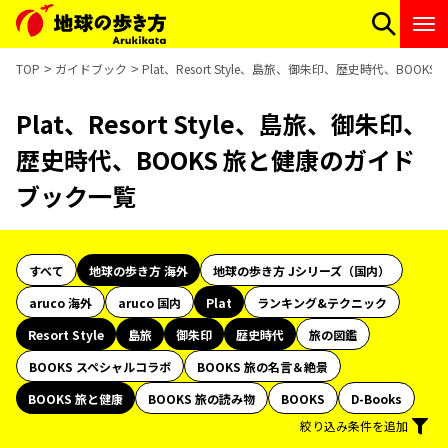
TOP
ガイドブック
Plat、Resort Style、島旅、御朱印、歴史時代、BOO
Plat、Resort Style、島旅、御朱印、
歴史時代、BOOKS 旅と健康のガイド
ブック一覧
すべて
地球の歩き方 海外
地球の歩き方 Jシリーズ（国内）
aruco 海外
aruco 国内
Plat
ランキング&テクニック
Resort Style
島旅
御朱印
歴史時代
旅の図鑑
BOOKS スペシャルコラボ
BOOKS 旅の名言＆絶景
BOOKS 旅と健康
BOOKS 旅の読み物
BOOKS
D-Books
絞り込み条件を追加