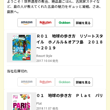
ようこそ！世界遺産の教会、絶品島ごはん、古民家ステイな
ど、島の人が教えてくれた五島の魅力をギュッと凝縮。さあ、
島旅へ。
詳細を見る
Ｒ０１ 地球の歩き方 リゾートスタ
イル ホノルル＆オアフ島 ２０１８
～２０１９
Resort Style
2017.10.04 発売
当社在庫切れ
詳細を見る
０１ 地球の歩き方 Ｐｌａｔ パリ
Plat
2018.11.07 発売