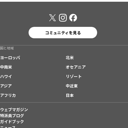
コミュニティを見る
国と地域
ヨーロッパ
北米
中南米
オセアニア
ハワイ
リゾート
アジア
中近東
アフリカ
日本
ウェブマガジン
特派員ブログ
ガイドブック
ニュース