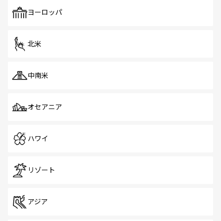
も、旅行者にとっては魅力的なポイント。グルメも豊富
で、ホーカーズは地元の風情を楽しめる外せないスポット
ヨーロッパ
だ。訪れる人を飽きさせないシンガポールで、多様な魅力
を体感しよう。 なお、新着のシンガポール情報は
コンテン
ツ一覧
を参照してほしい。
北米
中南米
オセアニア
ハワイ
リゾート
アジア