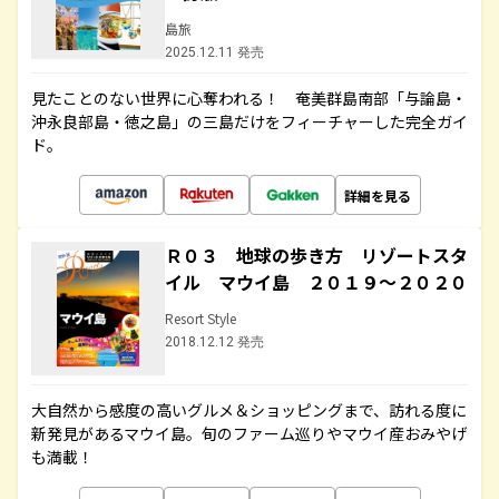
島旅
2025.12.11 発売
見たことのない世界に心奪われる！ 奄美群島南部「与論島・
沖永良部島・徳之島」の三島だけをフィーチャーした完全ガイ
ド。
詳細を見る
Ｒ０３ 地球の歩き方 リゾートスタ
イル マウイ島 ２０１９～２０２０
Resort Style
2018.12.12 発売
大自然から感度の高いグルメ＆ショッピングまで、訪れる度に
新発見があるマウイ島。旬のファーム巡りやマウイ産おみやげ
も満載！