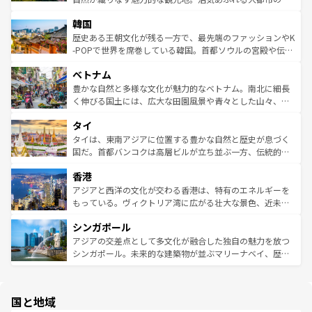
っている。訪れるたびに新しい発見と感動が待っているハ
ービーフなどの食文化も豊かで、美味しいものであふれて
北やノスタルジックな町並みが人気な九份（ジォウフェ
ワイを、存分に味わってほしい。 なお、新着のハワイ情報
韓国
いる。アクティビティも充実しており、サーフィンやダイ
ン）、静ひつな山岳地帯である台湾東部など、都市の喧騒
は
コンテンツ一覧
を参照してほしい。
ビング、ハイキングなど、アウトドア好きにはたまらな
と山間の静けさが共存しており、訪れる人に新しい発見と
歴史ある王朝文化が残る一方で、最先端のファッションやK
い。オーストラリアの多彩な魅力を存分に味わいつくそ
驚きをもたらしてくれる。また、奥深い台湾の食文化も魅
-POPで世界を席巻している韓国。首都ソウルの宮殿や伝統
う。 なお、新着のオーストラリア情報は
コンテンツ一覧
を
力で、夜市などの屋台グルメから高級料理、ヘルシーで美
家屋が並ぶエリアでは韓国の歴史と文化に浸ることがで
参照してほしい。
ベトナム
容にもいいと評判のスイーツなど、バラエティ豊かな料理
き、地方に足を延ばせば四季折々の自然美を楽しむことが
が味わえる。 なお、新着の台湾情報は
コンテンツ一覧
を参
できる。そして、キムチや焼肉、絶品のストリートフード
豊かな自然と多様な文化が魅力的なベトナム。南北に細長
照してほしい。
まで、さまざまな韓国料理が待っている。夜には、韓国な
く伸びる国土には、広大な田園風景や青々とした山々、世
らではのナイトライフも堪能できる。あたたかいホスピタ
界遺産に登録された壮大な自然景観が点在し、都市部では
タイ
リティに包まれながら、韓国の多彩な魅力を心ゆくまで味
急速な発展と共に伝統が息づく。ハノイの古い町並みやホ
わってみてほしい。 なお、新着の韓国情報は
コンテンツ一
ーチミン市のフランス統治時代の建物も、独特の雰囲気を
タイは、東南アジアに位置する豊かな自然と歴史が息づく
覧
を参照してほしい。
醸し出している。また、バラエティの豊かさとおいしさで
国だ。首都バンコクは高層ビルが立ち並ぶ一方、伝統的な
世界中の食通を魅了してやまないベトナム料理も魅力のひ
寺院や市場がいたるところに点在し、古きよき文化と現代
香港
とつ。フォーやバインミー、ベトナムコーヒーなどは、ぜ
の活気が交差している。北部ではチェンマイなどの山岳地
ひ現地で味わいたい。どの地域を訪れてもあたたかい人々
帯で自然と触れ合い、南部ではプーケットやクラビの美し
アジアと西洋の文化が交わる香港は、特有のエネルギーを
が旅行者を迎えてくれるので、きっと忘れられない旅にな
いビーチでリゾート気分を楽しむことができる。タイ料理
もっている。ヴィクトリア湾に広がる壮大な景色、近未来
るはずだ。 なお、新着のベトナム情報は
コンテンツ一覧
を
は世界的に有名で、屋台から高級レストランまで味覚を刺
的なアートスポット、そして歴史と現代が融合した町並
参照してほしい。
シンガポール
激する。気候は一年中温暖で、どの季節にも異なる楽しみ
み、どこを訪れても感動するはず。観光スポットが密集し
が待っている。親しみやすいタイの人々、仏教を中心とし
ており、効率よく見どころを回れるのも魅力。息をのむよ
アジアの交差点として多文化が融合した独自の魅力を放つ
た文化、そして多様な観光資源が、訪れる旅人を魅了し続
うな絶景から文化的な体験まで、香港を存分に楽しみ尽く
シンガポール。未来的な建築物が並ぶマリーナベイ、歴史
ける。 なお、新着のタイ情報は
コンテンツ一覧
を参照して
そう。 なお、新着の香港情報は
コンテンツ一覧
を参照して
と伝統を感じられるエスニックタウン、多数の緑豊かな公
ほしい。
ほしい。
園や自然保護区など、自然が調和した近代的な景観と文化
の多様性あふれるカラフルな町は、どこを歩いても新しい
国と地域
発見がある。さらに、治安のよさや充実した公共交通機関