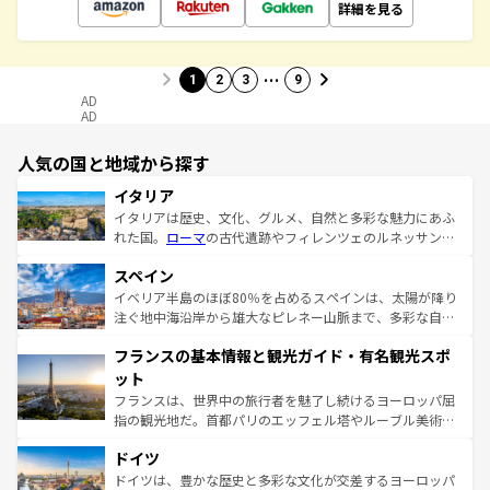
詳細を見る
…
1
2
3
9
AD
AD
人気の国と地域から探す
イタリア
イタリアは歴史、文化、グルメ、自然と多彩な魅力にあふ
れた国。
ローマ
の古代遺跡やフィレンツェのルネッサンス
美術、ヴェネツィアの運河など、歴史あるスポットはもち
スペイン
ろん、トスカーナの美しい田園風景やアマルフィ海岸の絶
景など、自然景観も見逃せない。観光の合間には、本場の
イベリア半島のほぼ80％を占めるスペインは、太陽が降り
ピザやパスタなど、絶品のイタリア料理を堪能することも
注ぐ地中海沿岸から雄大なピレネー山脈まで、多彩な自然
できる。朝目覚めてから夜眠るまで、すべての瞬間を楽し
と文化が詰まったヨーロッパ屈指の旅行先だ。多様な地域
フランスの基本情報と観光ガイド・有名観光スポ
ませてくれるイタリアで、忘れられない旅をしてみよう！
文化が根付くこの国では、情熱的なフラメンコ、熱気あふ
なお、新着のイタリア情報は
コンテンツ一覧
を参照してほ
れる闘牛、そして美味しいタパスが生活の一部となってい
ット
しい。
る。首都マドリードの洗練された雰囲気や、バルセロナの
フランスは、世界中の旅行者を魅了し続けるヨーロッパ屈
アートに溢れた街角から、地方では古代ローマ遺跡や中世
指の観光地だ。首都パリのエッフェル塔やルーブル美術館
の城塞都市、穏やかなビーチリゾートまで多彩な表情を見
といった象徴的なスポットから、田舎町の古風な美しさま
せる。地方によって風土や気候が異なるスペインはその個
ドイツ
で、幅広い魅力が詰まっている。華麗な宮殿、歴史的な大
性で訪れる人を魅了する。 なお、新着のスペイン情報は
コ
聖堂、美しいビーチ、そして豊かな自然が、訪れる者を心
ドイツは、豊かな歴史と多彩な文化が交差するヨーロッパ