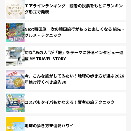
エアラインランキング 読者の投票をもとにランキン
グ形式で発表
Next韓国旅 次の韓国旅行がもっと楽しくなる 旅先・
グルメ・テクニック
旬な“あの人”が「旅」をテーマに語るインタビュー連
載 MY TRAVEL STORY
今、こんな旅がしてみたい！地球の歩き方が選ぶ2026
年絶対行くべき旅先30
コスパもタイパもかなえる！賢者の旅テクニック
地球の歩き方♥偏愛ハワイ