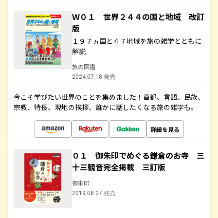
Ｗ０１ 世界２４４の国と地域 改訂
版
１９７ヵ国と４７地域を旅の雑学とともに
解説
旅の図鑑
2024.07.18 発売
今こそ学びたい世界のことを集めました！首都、言語、民族、
宗教、特長、現地の挨拶、誰かに話したくなる旅の雑学も。
詳細を見る
０１ 御朱印でめぐる鎌倉のお寺 三
十三観音完全掲載 三訂版
御朱印
2019.08.07 発売