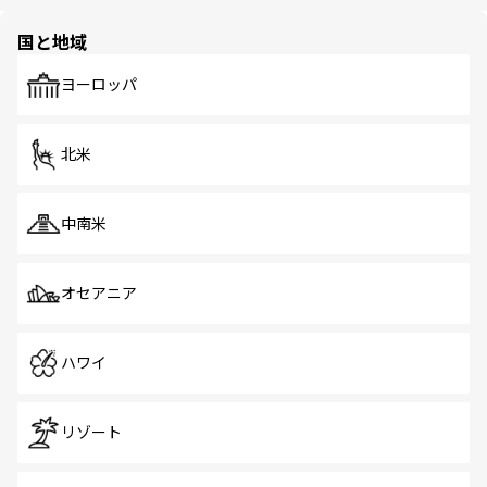
ほしい。
ほしい。
園や自然保護区など、自然が調和した近代的な景観と文化
の多様性あふれるカラフルな町は、どこを歩いても新しい
国と地域
発見がある。さらに、治安のよさや充実した公共交通機関
も、旅行者にとっては魅力的なポイント。グルメも豊富
で、ホーカーズは地元の風情を楽しめる外せないスポット
ヨーロッパ
だ。訪れる人を飽きさせないシンガポールで、多様な魅力
を体感しよう。 なお、新着のシンガポール情報は
コンテン
ツ一覧
を参照してほしい。
北米
中南米
オセアニア
ハワイ
リゾート