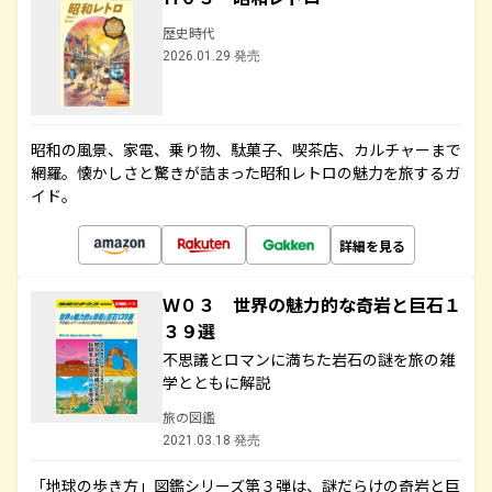
歴史時代
2026.01.29 発売
昭和の風景、家電、乗り物、駄菓子、喫茶店、カルチャーまで
網羅。懐かしさと驚きが詰まった昭和レトロの魅力を旅するガ
イド。
詳細を見る
Ｗ０３ 世界の魅力的な奇岩と巨石１
３９選
不思議とロマンに満ちた岩石の謎を旅の雑
学とともに解説
旅の図鑑
2021.03.18 発売
「地球の歩き方」図鑑シリーズ第３弾は、謎だらけの奇岩と巨