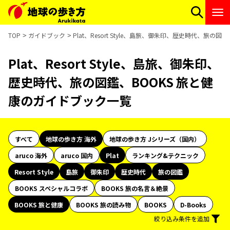
TOP
ガイドブック
Plat、Resort Style、島旅、御朱印、歴史時代、旅の
Plat、Resort Style、島旅、御朱印、
歴史時代、旅の図鑑、BOOKS 旅と健
康のガイドブック一覧
すべて
地球の歩き方 海外
地球の歩き方 Jシリーズ（国内）
aruco 海外
aruco 国内
Plat
ランキング&テクニック
Resort Style
島旅
御朱印
歴史時代
旅の図鑑
BOOKS スペシャルコラボ
BOOKS 旅の名言＆絶景
BOOKS 旅と健康
BOOKS 旅の読み物
BOOKS
D-Books
絞り込み条件を追加