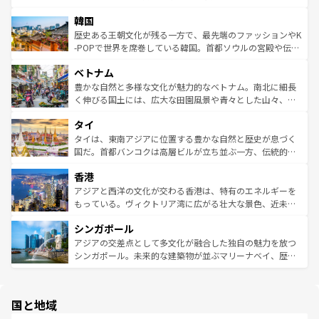
っている。訪れるたびに新しい発見と感動が待っているハ
ービーフなどの食文化も豊かで、美味しいものであふれて
北やノスタルジックな町並みが人気な九份（ジォウフェ
ワイを、存分に味わってほしい。 なお、新着のハワイ情報
韓国
いる。アクティビティも充実しており、サーフィンやダイ
ン）、静ひつな山岳地帯である台湾東部など、都市の喧騒
は
コンテンツ一覧
を参照してほしい。
ビング、ハイキングなど、アウトドア好きにはたまらな
と山間の静けさが共存しており、訪れる人に新しい発見と
歴史ある王朝文化が残る一方で、最先端のファッションやK
い。オーストラリアの多彩な魅力を存分に味わいつくそ
驚きをもたらしてくれる。また、奥深い台湾の食文化も魅
-POPで世界を席巻している韓国。首都ソウルの宮殿や伝統
う。 なお、新着のオーストラリア情報は
コンテンツ一覧
を
力で、夜市などの屋台グルメから高級料理、ヘルシーで美
家屋が並ぶエリアでは韓国の歴史と文化に浸ることがで
参照してほしい。
ベトナム
容にもいいと評判のスイーツなど、バラエティ豊かな料理
き、地方に足を延ばせば四季折々の自然美を楽しむことが
が味わえる。 なお、新着の台湾情報は
コンテンツ一覧
を参
できる。そして、キムチや焼肉、絶品のストリートフード
豊かな自然と多様な文化が魅力的なベトナム。南北に細長
照してほしい。
まで、さまざまな韓国料理が待っている。夜には、韓国な
く伸びる国土には、広大な田園風景や青々とした山々、世
らではのナイトライフも堪能できる。あたたかいホスピタ
界遺産に登録された壮大な自然景観が点在し、都市部では
タイ
リティに包まれながら、韓国の多彩な魅力を心ゆくまで味
急速な発展と共に伝統が息づく。ハノイの古い町並みやホ
わってみてほしい。 なお、新着の韓国情報は
コンテンツ一
ーチミン市のフランス統治時代の建物も、独特の雰囲気を
タイは、東南アジアに位置する豊かな自然と歴史が息づく
覧
を参照してほしい。
醸し出している。また、バラエティの豊かさとおいしさで
国だ。首都バンコクは高層ビルが立ち並ぶ一方、伝統的な
世界中の食通を魅了してやまないベトナム料理も魅力のひ
寺院や市場がいたるところに点在し、古きよき文化と現代
香港
とつ。フォーやバインミー、ベトナムコーヒーなどは、ぜ
の活気が交差している。北部ではチェンマイなどの山岳地
ひ現地で味わいたい。どの地域を訪れてもあたたかい人々
帯で自然と触れ合い、南部ではプーケットやクラビの美し
アジアと西洋の文化が交わる香港は、特有のエネルギーを
が旅行者を迎えてくれるので、きっと忘れられない旅にな
いビーチでリゾート気分を楽しむことができる。タイ料理
もっている。ヴィクトリア湾に広がる壮大な景色、近未来
るはずだ。 なお、新着のベトナム情報は
コンテンツ一覧
を
は世界的に有名で、屋台から高級レストランまで味覚を刺
的なアートスポット、そして歴史と現代が融合した町並
参照してほしい。
シンガポール
激する。気候は一年中温暖で、どの季節にも異なる楽しみ
み、どこを訪れても感動するはず。観光スポットが密集し
が待っている。親しみやすいタイの人々、仏教を中心とし
ており、効率よく見どころを回れるのも魅力。息をのむよ
アジアの交差点として多文化が融合した独自の魅力を放つ
た文化、そして多様な観光資源が、訪れる旅人を魅了し続
うな絶景から文化的な体験まで、香港を存分に楽しみ尽く
シンガポール。未来的な建築物が並ぶマリーナベイ、歴史
ける。 なお、新着のタイ情報は
コンテンツ一覧
を参照して
そう。 なお、新着の香港情報は
コンテンツ一覧
を参照して
と伝統を感じられるエスニックタウン、多数の緑豊かな公
ほしい。
ほしい。
園や自然保護区など、自然が調和した近代的な景観と文化
の多様性あふれるカラフルな町は、どこを歩いても新しい
国と地域
発見がある。さらに、治安のよさや充実した公共交通機関