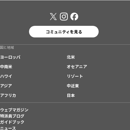
コミュニティを見る
国と地域
ヨーロッパ
北米
中南米
オセアニア
ハワイ
リゾート
アジア
中近東
アフリカ
日本
ウェブマガジン
特派員ブログ
ガイドブック
ニュース