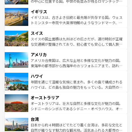
から魅了する。また、フランスは美食の国としても知ら
の中心に位置する国。中世の街並みが残るロマンチック街
れ、フランス料理はユネスコ無形文化遺産にも登録されて
道から、未来を先取りするようなモダンな都市まで多様な
イギリス
いる。シャンパンの発祥地であるランス、プロヴァンスの
顔を持つこの国は、どこを歩いても飽きることがない。ベ
香り高いラベンダー畑など、多彩な楽しみ方が可能だ。さ
ルリンの文化的活気、バイエルン州のアルプスの絶景、そ
イギリスは、古きよき伝統と最先端が共存する国。ウェス
らに、パリ以外の地域にも魅力が溢れており、どの街角に
してライン川沿いのワイン畑といった風景は必見。ビール
トミンスター寺院や大英博物館のようなランドマーク、歴
も豊かな歴史と文化が息づいている。パリ以外の個性あふ
とソーセージを味わいながら地元の人と過ごす楽しい時間
史ある大学都市、美しい丘陵地帯や牧歌的な風景など、エ
れる地方に足を運ぶとそれぞれで全く異なる文化を体験で
スイス
は、お酒好きな人にはぜひ体験してほしい。 なお、新着の
リアごとに異なる魅力がある。また、優雅なアフタヌーン
きるだろう。 なお、新着のフランス情報は
コンテンツ一覧
ドイツ情報は
コンテンツ一覧
を参照してほしい。
ティー、ビール好きにはたまらない英国パブ、サッカー観
スイスの国土面積は九州ほどの広さだが、運行時刻が正確
を参照してほしい。
戦など、本場だからこそできる体験も豊富。イギリスを旅
な交通網が整備されており、初心者でも安心して個人旅行
して楽しみつくそう。 なお、新着のイギリス情報は
コンテ
を楽しめる。日本同様に時刻表どおりの旅が可能だ。中世
アメリカ
ンツ一覧
を参照してほしい。
の建物がそのまま残る町や、スイスならではのユニークな
博物館もあり、アルプス観光だけでなく町歩きも満喫する
アメリカ合衆国は、広大な土地と多様な文化が魅力の国。
ことができる。国民の所得が高いため物価も高いが、旅行
東海岸の都市部から西海岸のカリフォルニアまで、訪れる
者向けの交通パス提供のサービスもあり、うまく活用すれ
場所ごとに異なる風景と体験が待っている。ニューヨーク
ハワイ
ば市内交通費無料で観光を楽しむこともできる。 なお、新
のような巨大都市は、観光、ショッピング、エンターテイ
着のスイス情報は
コンテンツ一覧
を参照してほしい。
ンメントが詰まった刺激的なスポットだ。一方、アメリカ
年間を通じて温暖な気候に恵まれ、多くの島で構成される
西部には大自然が広がり、グランドキャニオンやイエロー
ハワイは、どの島も独自の魅力をもっている。大自然の神
ストーン国立公園といった絶景が堪能できる。さらに、南
秘を感じたいなら、火山が生み出した壮大な景観を誇るハ
オーストラリア
部のニューオーリンズでは、音楽と美食が融合した独特の
ワイ島は見逃せない。また、定番の観光地といえばオアフ
文化が魅力。旅行者はアメリカの各地域で異なる魅力を楽
島だが、静かな自然を求めるならマウイ島やカウアイ島が
オーストラリアは、壮大な自然と多様な文化が魅力の国。
しみながら、その多様性と豊かな歴史を感じることができ
おすすめ。エメラルドグリーンに輝く海をはじめ、豊かな
シドニーのシンボルであるシドニー・オペラハウス、オー
るだろう。車でのロードトリップや列車の旅も、アメリカ
文化や歴史が息づいている。「アロハスピリット」と呼ば
ストラリア東海岸北部に広がる大サンゴ礁地帯グレートバ
ならではの贅沢な旅のスタイルだ。 なお、新着のアメリカ
台湾
れるおもてなしの心で訪れる人々を迎えてくれるハワイの
リアリーフや大陸中央部にそびえるウルル（エアーズロッ
情報は
コンテンツ一覧
を参照してほしい。
人々、おいしいローカルフードやハワイアンミュージッ
ク）、タスマニアの美しい原生林やケアンズの熱帯雨林な
日本から約４時間ほどでたどり着く台湾は、多彩な文化と
ク、伝統的なフラダンスなど、すべてがハワイの魅力を彩
ど、見どころがたくさん。また、カフェやワイン、オージ
自然が織りなす魅力的な観光地。活気あふれる大都市の台