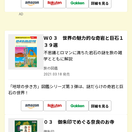
詳細を見る
AD
Ｗ０３ 世界の魅力的な奇岩と巨石１
３９選
不思議とロマンに満ちた岩石の謎を旅の雑
学とともに解説
旅の図鑑
2021.03.18 発売
「地球の歩き方」図鑑シリーズ第３弾は、謎だらけの奇岩と巨
石の世界！
詳細を見る
０３ 御朱印でめぐる奈良のお寺
御朱印