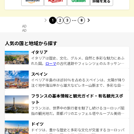
詳細を見る
…
1
2
3
8
AD
AD
人気の国と地域から探す
イタリア
イタリアは歴史、文化、グルメ、自然と多彩な魅力にあふ
れた国。
ローマ
の古代遺跡やフィレンツェのルネッサンス
美術、ヴェネツィアの運河など、歴史あるスポットはもち
スペイン
ろん、トスカーナの美しい田園風景やアマルフィ海岸の絶
景など、自然景観も見逃せない。観光の合間には、本場の
イベリア半島のほぼ80％を占めるスペインは、太陽が降り
ピザやパスタなど、絶品のイタリア料理を堪能することも
注ぐ地中海沿岸から雄大なピレネー山脈まで、多彩な自然
できる。朝目覚めてから夜眠るまで、すべての瞬間を楽し
と文化が詰まったヨーロッパ屈指の旅行先だ。多様な地域
フランスの基本情報と観光ガイド・有名観光スポ
ませてくれるイタリアで、忘れられない旅をしてみよう！
文化が根付くこの国では、情熱的なフラメンコ、熱気あふ
なお、新着のイタリア情報は
コンテンツ一覧
を参照してほ
れる闘牛、そして美味しいタパスが生活の一部となってい
ット
しい。
る。首都マドリードの洗練された雰囲気や、バルセロナの
フランスは、世界中の旅行者を魅了し続けるヨーロッパ屈
アートに溢れた街角から、地方では古代ローマ遺跡や中世
指の観光地だ。首都パリのエッフェル塔やルーブル美術館
の城塞都市、穏やかなビーチリゾートまで多彩な表情を見
といった象徴的なスポットから、田舎町の古風な美しさま
せる。地方によって風土や気候が異なるスペインはその個
ドイツ
で、幅広い魅力が詰まっている。華麗な宮殿、歴史的な大
性で訪れる人を魅了する。 なお、新着のスペイン情報は
コ
聖堂、美しいビーチ、そして豊かな自然が、訪れる者を心
ドイツは、豊かな歴史と多彩な文化が交差するヨーロッパ
ンテンツ一覧
を参照してほしい。