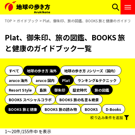
TOP
ガイドブック
Plat、御朱印、旅の図鑑、BOOKS 旅と健康のガイドブ
Plat、御朱印、旅の図鑑、BOOKS 旅
と健康のガイドブック一覧
すべて
地球の歩き方 海外
地球の歩き方 Jシリーズ（国内）
aruco 海外
aruco 国内
Plat
ランキング&テクニック
Resort Style
島旅
御朱印
歴史時代
旅の図鑑
BOOKS スペシャルコラボ
BOOKS 旅の名言＆絶景
BOOKS 旅と健康
BOOKS 旅の読み物
BOOKS
D-Books
絞り込み条件を追加
1〜20件/155件中 を表示