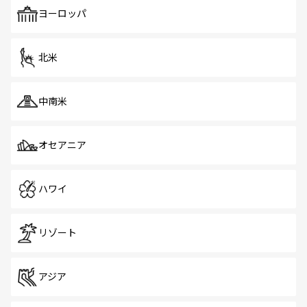
も、旅行者にとっては魅力的なポイント。グルメも豊富
で、ホーカーズは地元の風情を楽しめる外せないスポット
ヨーロッパ
だ。訪れる人を飽きさせないシンガポールで、多様な魅力
を体感しよう。 なお、新着のシンガポール情報は
コンテン
ツ一覧
を参照してほしい。
北米
中南米
オセアニア
ハワイ
リゾート
アジア