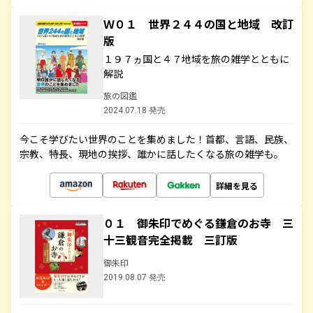
Ｗ０１ 世界２４４の国と地域 改訂
版
１９７ヵ国と４７地域を旅の雑学とともに
解説
旅の図鑑
2024.07.18 発売
今こそ学びたい世界のことを集めました！首都、言語、民族、
宗教、特長、現地の挨拶、誰かに話したくなる旅の雑学も。
詳細を見る
０１ 御朱印でめぐる鎌倉のお寺 三
十三観音完全掲載 三訂版
御朱印
2019.08.07 発売