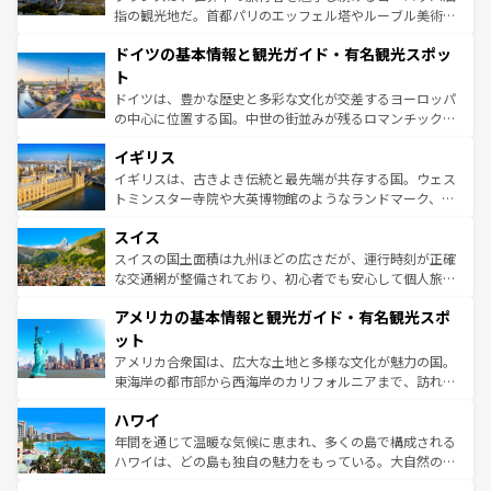
アートに溢れた街角から、地方では古代ローマ遺跡や中世
指の観光地だ。首都パリのエッフェル塔やルーブル美術館
の城塞都市、穏やかなビーチリゾートまで多彩な表情を見
といった象徴的なスポットから、田舎町の古風な美しさま
せる。地方によって風土や気候が異なるスペインはその個
ドイツの基本情報と観光ガイド・有名観光スポッ
で、幅広い魅力が詰まっている。華麗な宮殿、歴史的な大
性で訪れる人を魅了する。 なお、新着のスペイン情報は
コ
聖堂、美しいビーチ、そして豊かな自然が、訪れる者を心
ト
ンテンツ一覧
を参照してほしい。
から魅了する。また、フランスは美食の国としても知ら
ドイツは、豊かな歴史と多彩な文化が交差するヨーロッパ
れ、フランス料理はユネスコ無形文化遺産にも登録されて
の中心に位置する国。中世の街並みが残るロマンチック街
いる。シャンパンの発祥地であるランス、プロヴァンスの
道から、未来を先取りするようなモダンな都市まで多様な
香り高いラベンダー畑など、多彩な楽しみ方が可能だ。さ
イギリス
顔を持つこの国は、どこを歩いても飽きることがない。ベ
らに、パリ以外の地域にも魅力が溢れており、どの街角に
ルリンの文化的活気、バイエルン州のアルプスの絶景、そ
イギリスは、古きよき伝統と最先端が共存する国。ウェス
も豊かな歴史と文化が息づいている。パリ以外の個性あふ
してライン川沿いのワイン畑といった風景は必見。ビール
トミンスター寺院や大英博物館のようなランドマーク、歴
れる地方に足を運ぶとそれぞれで全く異なる文化を体験で
とソーセージを味わいながら地元の人と過ごす楽しい時間
史ある大学都市、美しい丘陵地帯や牧歌的な風景など、エ
きるだろう。 なお、新着のフランス情報は
コンテンツ一覧
スイス
は、お酒好きな人にはぜひ体験してほしい。 なお、新着の
リアごとに異なる魅力がある。また、優雅なアフタヌーン
を参照してほしい。
ドイツ情報は
コンテンツ一覧
を参照してほしい。
ティー、ビール好きにはたまらない英国パブ、サッカー観
スイスの国土面積は九州ほどの広さだが、運行時刻が正確
戦など、本場だからこそできる体験も豊富。イギリスを旅
な交通網が整備されており、初心者でも安心して個人旅行
して楽しみつくそう。 なお、新着のイギリス情報は
コンテ
を楽しめる。日本同様に時刻表どおりの旅が可能だ。中世
アメリカの基本情報と観光ガイド・有名観光スポ
ンツ一覧
を参照してほしい。
の建物がそのまま残る町や、スイスならではのユニークな
博物館もあり、アルプス観光だけでなく町歩きも満喫する
ット
ことができる。国民の所得が高いため物価も高いが、旅行
アメリカ合衆国は、広大な土地と多様な文化が魅力の国。
者向けの交通パス提供のサービスもあり、うまく活用すれ
東海岸の都市部から西海岸のカリフォルニアまで、訪れる
ば市内交通費無料で観光を楽しむこともできる。 なお、新
場所ごとに異なる風景と体験が待っている。ニューヨーク
着のスイス情報は
コンテンツ一覧
を参照してほしい。
ハワイ
のような巨大都市は、観光、ショッピング、エンターテイ
ンメントが詰まった刺激的なスポットだ。一方、アメリカ
年間を通じて温暖な気候に恵まれ、多くの島で構成される
西部には大自然が広がり、グランドキャニオンやイエロー
ハワイは、どの島も独自の魅力をもっている。大自然の神
ストーン国立公園といった絶景が堪能できる。さらに、南
秘を感じたいなら、火山が生み出した壮大な景観を誇るハ