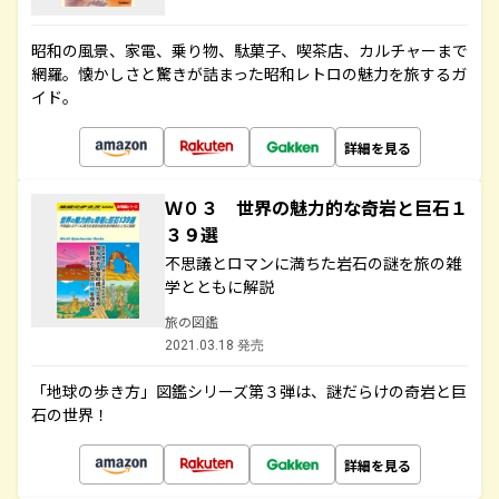
昭和の風景、家電、乗り物、駄菓子、喫茶店、カルチャーまで
網羅。懐かしさと驚きが詰まった昭和レトロの魅力を旅するガ
イド。
詳細を見る
Ｗ０３ 世界の魅力的な奇岩と巨石１
３９選
不思議とロマンに満ちた岩石の謎を旅の雑
学とともに解説
旅の図鑑
2021.03.18 発売
「地球の歩き方」図鑑シリーズ第３弾は、謎だらけの奇岩と巨
石の世界！
詳細を見る