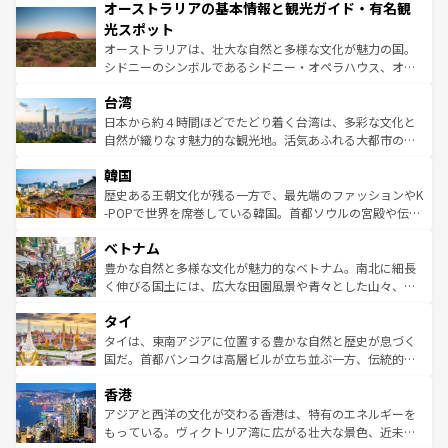
オーストラリアの基本情報と観光ガイド・有名観
部のニューオーリンズでは、音楽と美食が融合した独特の
ワイ島は見逃せない。また、定番の観光地といえばオアフ
文化が魅力。旅行者はアメリカの各地域で異なる魅力を楽
島だが、静かな自然を求めるならマウイ島やカウアイ島が
光スポット
しみながら、その多様性と豊かな歴史を感じることができ
おすすめ。エメラルドグリーンに輝く海をはじめ、豊かな
オーストラリアは、壮大な自然と多様な文化が魅力の国。
るだろう。車でのロードトリップや列車の旅も、アメリカ
文化や歴史が息づいている。「アロハスピリット」と呼ば
シドニーのシンボルであるシドニー・オペラハウス、オー
ならではの贅沢な旅のスタイルだ。 なお、新着のアメリカ
れるおもてなしの心で訪れる人々を迎えてくれるハワイの
ストラリア東海岸北部に広がる大サンゴ礁地帯グレートバ
情報は
コンテンツ一覧
を参照してほしい。
人々、おいしいローカルフードやハワイアンミュージッ
台湾
リアリーフや大陸中央部にそびえるウルル（エアーズロッ
ク、伝統的なフラダンスなど、すべてがハワイの魅力を彩
ク）、タスマニアの美しい原生林やケアンズの熱帯雨林な
日本から約４時間ほどでたどり着く台湾は、多彩な文化と
っている。訪れるたびに新しい発見と感動が待っているハ
ど、見どころがたくさん。また、カフェやワイン、オージ
自然が織りなす魅力的な観光地。活気あふれる大都市の台
ワイを、存分に味わってほしい。 なお、新着のハワイ情報
ービーフなどの食文化も豊かで、美味しいものであふれて
北やノスタルジックな町並みが人気な九份（ジォウフェ
は
コンテンツ一覧
を参照してほしい。
韓国
いる。アクティビティも充実しており、サーフィンやダイ
ン）、静ひつな山岳地帯である台湾東部など、都市の喧騒
ビング、ハイキングなど、アウトドア好きにはたまらな
と山間の静けさが共存しており、訪れる人に新しい発見と
歴史ある王朝文化が残る一方で、最先端のファッションやK
い。オーストラリアの多彩な魅力を存分に味わいつくそ
驚きをもたらしてくれる。また、奥深い台湾の食文化も魅
-POPで世界を席巻している韓国。首都ソウルの宮殿や伝統
う。 なお、新着のオーストラリア情報は
コンテンツ一覧
を
力で、夜市などの屋台グルメから高級料理、ヘルシーで美
家屋が並ぶエリアでは韓国の歴史と文化に浸ることがで
参照してほしい。
ベトナム
容にもいいと評判のスイーツなど、バラエティ豊かな料理
き、地方に足を延ばせば四季折々の自然美を楽しむことが
が味わえる。 なお、新着の台湾情報は
コンテンツ一覧
を参
できる。そして、キムチや焼肉、絶品のストリートフード
豊かな自然と多様な文化が魅力的なベトナム。南北に細長
照してほしい。
まで、さまざまな韓国料理が待っている。夜には、韓国な
く伸びる国土には、広大な田園風景や青々とした山々、世
らではのナイトライフも堪能できる。あたたかいホスピタ
界遺産に登録された壮大な自然景観が点在し、都市部では
タイ
リティに包まれながら、韓国の多彩な魅力を心ゆくまで味
急速な発展と共に伝統が息づく。ハノイの古い町並みやホ
わってみてほしい。 なお、新着の韓国情報は
コンテンツ一
ーチミン市のフランス統治時代の建物も、独特の雰囲気を
タイは、東南アジアに位置する豊かな自然と歴史が息づく
覧
を参照してほしい。
醸し出している。また、バラエティの豊かさとおいしさで
国だ。首都バンコクは高層ビルが立ち並ぶ一方、伝統的な
世界中の食通を魅了してやまないベトナム料理も魅力のひ
寺院や市場がいたるところに点在し、古きよき文化と現代
香港
とつ。フォーやバインミー、ベトナムコーヒーなどは、ぜ
の活気が交差している。北部ではチェンマイなどの山岳地
ひ現地で味わいたい。どの地域を訪れてもあたたかい人々
帯で自然と触れ合い、南部ではプーケットやクラビの美し
アジアと西洋の文化が交わる香港は、特有のエネルギーを
が旅行者を迎えてくれるので、きっと忘れられない旅にな
いビーチでリゾート気分を楽しむことができる。タイ料理
もっている。ヴィクトリア湾に広がる壮大な景色、近未来
るはずだ。 なお、新着のベトナム情報は
コンテンツ一覧
を