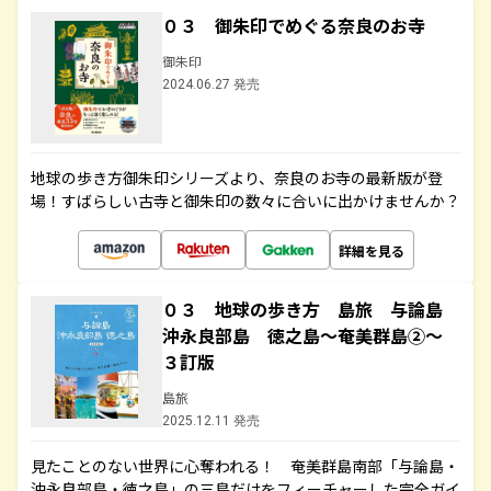
０３ 御朱印でめぐる奈良のお寺
御朱印
2024.06.27 発売
地球の歩き方御朱印シリーズより、奈良のお寺の最新版が登
場！すばらしい古寺と御朱印の数々に合いに出かけませんか？
詳細を見る
０３ 地球の歩き方 島旅 与論島
沖永良部島 徳之島～奄美群島②～
３訂版
島旅
2025.12.11 発売
見たことのない世界に心奪われる！ 奄美群島南部「与論島・
沖永良部島・徳之島」の三島だけをフィーチャーした完全ガイ