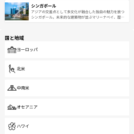
は世界的に有名で、屋台から高級レストランまで味覚を刺
的なアートスポット、そして歴史と現代が融合した町並
参照してほしい。
シンガポール
激する。気候は一年中温暖で、どの季節にも異なる楽しみ
み、どこを訪れても感動するはず。観光スポットが密集し
が待っている。親しみやすいタイの人々、仏教を中心とし
ており、効率よく見どころを回れるのも魅力。息をのむよ
アジアの交差点として多文化が融合した独自の魅力を放つ
た文化、そして多様な観光資源が、訪れる旅人を魅了し続
うな絶景から文化的な体験まで、香港を存分に楽しみ尽く
シンガポール。未来的な建築物が並ぶマリーナベイ、歴史
ける。 なお、新着のタイ情報は
コンテンツ一覧
を参照して
そう。 なお、新着の香港情報は
コンテンツ一覧
を参照して
と伝統を感じられるエスニックタウン、多数の緑豊かな公
ほしい。
ほしい。
園や自然保護区など、自然が調和した近代的な景観と文化
の多様性あふれるカラフルな町は、どこを歩いても新しい
国と地域
発見がある。さらに、治安のよさや充実した公共交通機関
も、旅行者にとっては魅力的なポイント。グルメも豊富
で、ホーカーズは地元の風情を楽しめる外せないスポット
ヨーロッパ
だ。訪れる人を飽きさせないシンガポールで、多様な魅力
を体感しよう。 なお、新着のシンガポール情報は
コンテン
ツ一覧
を参照してほしい。
北米
中南米
オセアニア
ハワイ