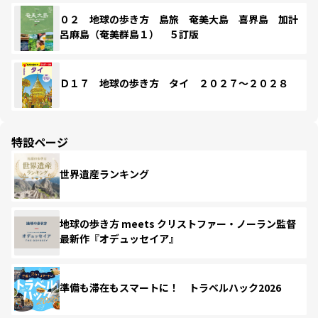
０２ 地球の歩き方 島旅 奄美大島 喜界島 加計
呂麻島（奄美群島１） ５訂版
Ｄ１７ 地球の歩き方 タイ ２０２７～２０２８
特設ページ
世界遺産ランキング
地球の歩き方 meets クリストファー・ノーラン監督
最新作『オデュッセイア』
準備も滞在もスマートに！ トラベルハック2026