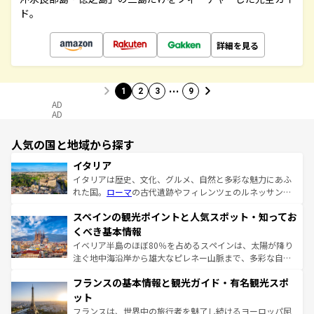
ド。
詳細を見る
…
1
2
3
9
AD
AD
人気の国と地域から探す
イタリア
イタリアは歴史、文化、グルメ、自然と多彩な魅力にあふ
れた国。
ローマ
の古代遺跡やフィレンツェのルネッサンス
美術、ヴェネツィアの運河など、歴史あるスポットはもち
スペインの観光ポイントと人気スポット・知ってお
ろん、トスカーナの美しい田園風景やアマルフィ海岸の絶
景など、自然景観も見逃せない。観光の合間には、本場の
くべき基本情報
ピザやパスタなど、絶品のイタリア料理を堪能することも
イベリア半島のほぼ80％を占めるスペインは、太陽が降り
できる。朝目覚めてから夜眠るまで、すべての瞬間を楽し
注ぐ地中海沿岸から雄大なピレネー山脈まで、多彩な自然
ませてくれるイタリアで、忘れられない旅をしてみよう！
と文化が詰まったヨーロッパ屈指の旅行先だ。多様な地域
なお、新着のイタリア情報は
コンテンツ一覧
を参照してほ
フランスの基本情報と観光ガイド・有名観光スポ
文化が根付くこの国では、情熱的なフラメンコ、熱気あふ
しい。
れる闘牛、そして美味しいタパスが生活の一部となってい
ット
る。首都マドリードの洗練された雰囲気や、バルセロナの
フランスは、世界中の旅行者を魅了し続けるヨーロッパ屈