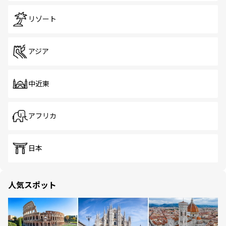
リゾート
アジア
中近東
アフリカ
日本
人気スポット