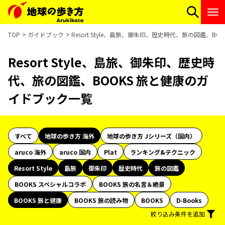
TOP
ガイドブック
Resort Style、島旅、御朱印、歴史時代、旅の図鑑、B
Resort Style、島旅、御朱印、歴史時
代、旅の図鑑、BOOKS 旅と健康のガ
イドブック一覧
すべて
地球の歩き方 海外
地球の歩き方 Jシリーズ（国内）
aruco 海外
aruco 国内
Plat
ランキング&テクニック
Resort Style
島旅
御朱印
歴史時代
旅の図鑑
BOOKS スペシャルコラボ
BOOKS 旅の名言＆絶景
BOOKS 旅と健康
BOOKS 旅の読み物
BOOKS
D-Books
絞り込み条件を追加