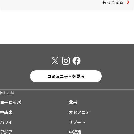
もっと見る
コミュニティを見る
国と地域
ヨーロッパ
北米
中南米
オセアニア
ハワイ
リゾート
アジア
中近東