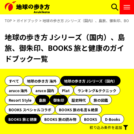
TOP
ガイドブック
地球の歩き方 Jシリーズ（国内）、島旅、御朱印、BOO
地球の歩き方 Jシリーズ（国内）、島
旅、御朱印、BOOKS 旅と健康のガイ
ドブック一覧
すべて
地球の歩き方 海外
地球の歩き方 Jシリーズ（国内）
aruco 海外
aruco 国内
Plat
ランキング&テクニック
Resort Style
島旅
御朱印
歴史時代
旅の図鑑
BOOKS スペシャルコラボ
BOOKS 旅の名言＆絶景
BOOKS 旅と健康
BOOKS 旅の読み物
BOOKS
D-Books
絞り込み条件を追加