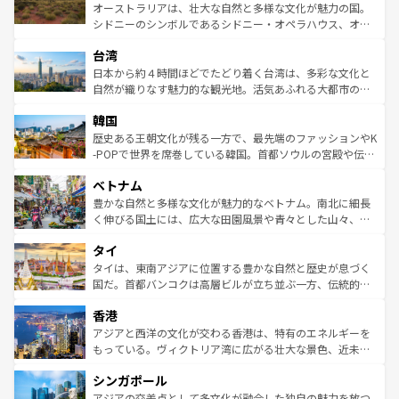
しみながら、その多様性と豊かな歴史を感じることができ
おすすめ。エメラルドグリーンに輝く海をはじめ、豊かな
オーストラリアは、壮大な自然と多様な文化が魅力の国。
るだろう。車でのロードトリップや列車の旅も、アメリカ
文化や歴史が息づいている。「アロハスピリット」と呼ば
シドニーのシンボルであるシドニー・オペラハウス、オー
ならではの贅沢な旅のスタイルだ。 なお、新着のアメリカ
れるおもてなしの心で訪れる人々を迎えてくれるハワイの
ストラリア東海岸北部に広がる大サンゴ礁地帯グレートバ
情報は
コンテンツ一覧
を参照してほしい。
人々、おいしいローカルフードやハワイアンミュージッ
台湾
リアリーフや大陸中央部にそびえるウルル（エアーズロッ
ク、伝統的なフラダンスなど、すべてがハワイの魅力を彩
ク）、タスマニアの美しい原生林やケアンズの熱帯雨林な
日本から約４時間ほどでたどり着く台湾は、多彩な文化と
っている。訪れるたびに新しい発見と感動が待っているハ
ど、見どころがたくさん。また、カフェやワイン、オージ
自然が織りなす魅力的な観光地。活気あふれる大都市の台
ワイを、存分に味わってほしい。 なお、新着のハワイ情報
ービーフなどの食文化も豊かで、美味しいものであふれて
北やノスタルジックな町並みが人気な九份（ジォウフェ
は
コンテンツ一覧
を参照してほしい。
韓国
いる。アクティビティも充実しており、サーフィンやダイ
ン）、静ひつな山岳地帯である台湾東部など、都市の喧騒
ビング、ハイキングなど、アウトドア好きにはたまらな
と山間の静けさが共存しており、訪れる人に新しい発見と
歴史ある王朝文化が残る一方で、最先端のファッションやK
い。オーストラリアの多彩な魅力を存分に味わいつくそ
驚きをもたらしてくれる。また、奥深い台湾の食文化も魅
-POPで世界を席巻している韓国。首都ソウルの宮殿や伝統
う。 なお、新着のオーストラリア情報は
コンテンツ一覧
を
力で、夜市などの屋台グルメから高級料理、ヘルシーで美
家屋が並ぶエリアでは韓国の歴史と文化に浸ることがで
参照してほしい。
ベトナム
容にもいいと評判のスイーツなど、バラエティ豊かな料理
き、地方に足を延ばせば四季折々の自然美を楽しむことが
が味わえる。 なお、新着の台湾情報は
コンテンツ一覧
を参
できる。そして、キムチや焼肉、絶品のストリートフード
豊かな自然と多様な文化が魅力的なベトナム。南北に細長
照してほしい。
まで、さまざまな韓国料理が待っている。夜には、韓国な
く伸びる国土には、広大な田園風景や青々とした山々、世
らではのナイトライフも堪能できる。あたたかいホスピタ
界遺産に登録された壮大な自然景観が点在し、都市部では
タイ
リティに包まれながら、韓国の多彩な魅力を心ゆくまで味
急速な発展と共に伝統が息づく。ハノイの古い町並みやホ
わってみてほしい。 なお、新着の韓国情報は
コンテンツ一
ーチミン市のフランス統治時代の建物も、独特の雰囲気を
タイは、東南アジアに位置する豊かな自然と歴史が息づく
覧
を参照してほしい。
醸し出している。また、バラエティの豊かさとおいしさで
国だ。首都バンコクは高層ビルが立ち並ぶ一方、伝統的な
世界中の食通を魅了してやまないベトナム料理も魅力のひ
寺院や市場がいたるところに点在し、古きよき文化と現代
香港
とつ。フォーやバインミー、ベトナムコーヒーなどは、ぜ
の活気が交差している。北部ではチェンマイなどの山岳地
ひ現地で味わいたい。どの地域を訪れてもあたたかい人々
帯で自然と触れ合い、南部ではプーケットやクラビの美し
アジアと西洋の文化が交わる香港は、特有のエネルギーを
が旅行者を迎えてくれるので、きっと忘れられない旅にな
いビーチでリゾート気分を楽しむことができる。タイ料理
もっている。ヴィクトリア湾に広がる壮大な景色、近未来
るはずだ。 なお、新着のベトナム情報は
コンテンツ一覧
を
は世界的に有名で、屋台から高級レストランまで味覚を刺
的なアートスポット、そして歴史と現代が融合した町並
参照してほしい。
シンガポール
激する。気候は一年中温暖で、どの季節にも異なる楽しみ
み、どこを訪れても感動するはず。観光スポットが密集し
が待っている。親しみやすいタイの人々、仏教を中心とし
ており、効率よく見どころを回れるのも魅力。息をのむよ
アジアの交差点として多文化が融合した独自の魅力を放つ