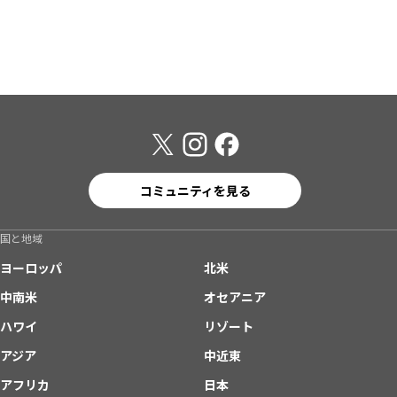
コミュニティを見る
国と地域
ヨーロッパ
北米
中南米
オセアニア
ハワイ
リゾート
アジア
中近東
アフリカ
日本