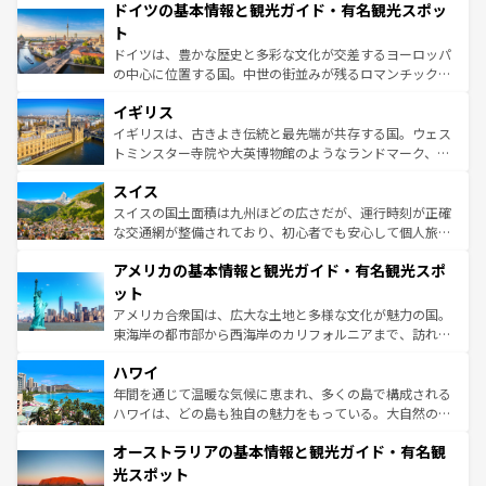
せる。地方によって風土や気候が異なるスペインはその個
ドイツの基本情報と観光ガイド・有名観光スポッ
で、幅広い魅力が詰まっている。華麗な宮殿、歴史的な大
性で訪れる人を魅了する。 なお、新着のスペイン情報は
コ
聖堂、美しいビーチ、そして豊かな自然が、訪れる者を心
ト
ンテンツ一覧
を参照してほしい。
から魅了する。また、フランスは美食の国としても知ら
ドイツは、豊かな歴史と多彩な文化が交差するヨーロッパ
れ、フランス料理はユネスコ無形文化遺産にも登録されて
の中心に位置する国。中世の街並みが残るロマンチック街
いる。シャンパンの発祥地であるランス、プロヴァンスの
道から、未来を先取りするようなモダンな都市まで多様な
香り高いラベンダー畑など、多彩な楽しみ方が可能だ。さ
イギリス
顔を持つこの国は、どこを歩いても飽きることがない。ベ
らに、パリ以外の地域にも魅力が溢れており、どの街角に
ルリンの文化的活気、バイエルン州のアルプスの絶景、そ
イギリスは、古きよき伝統と最先端が共存する国。ウェス
も豊かな歴史と文化が息づいている。パリ以外の個性あふ
してライン川沿いのワイン畑といった風景は必見。ビール
トミンスター寺院や大英博物館のようなランドマーク、歴
れる地方に足を運ぶとそれぞれで全く異なる文化を体験で
とソーセージを味わいながら地元の人と過ごす楽しい時間
史ある大学都市、美しい丘陵地帯や牧歌的な風景など、エ
きるだろう。 なお、新着のフランス情報は
コンテンツ一覧
スイス
は、お酒好きな人にはぜひ体験してほしい。 なお、新着の
リアごとに異なる魅力がある。また、優雅なアフタヌーン
を参照してほしい。
ドイツ情報は
コンテンツ一覧
を参照してほしい。
ティー、ビール好きにはたまらない英国パブ、サッカー観
スイスの国土面積は九州ほどの広さだが、運行時刻が正確
戦など、本場だからこそできる体験も豊富。イギリスを旅
な交通網が整備されており、初心者でも安心して個人旅行
して楽しみつくそう。 なお、新着のイギリス情報は
コンテ
を楽しめる。日本同様に時刻表どおりの旅が可能だ。中世
アメリカの基本情報と観光ガイド・有名観光スポ
ンツ一覧
を参照してほしい。
の建物がそのまま残る町や、スイスならではのユニークな
博物館もあり、アルプス観光だけでなく町歩きも満喫する
ット
ことができる。国民の所得が高いため物価も高いが、旅行
アメリカ合衆国は、広大な土地と多様な文化が魅力の国。
者向けの交通パス提供のサービスもあり、うまく活用すれ
東海岸の都市部から西海岸のカリフォルニアまで、訪れる
ば市内交通費無料で観光を楽しむこともできる。 なお、新
場所ごとに異なる風景と体験が待っている。ニューヨーク
着のスイス情報は
コンテンツ一覧
を参照してほしい。
ハワイ
のような巨大都市は、観光、ショッピング、エンターテイ
ンメントが詰まった刺激的なスポットだ。一方、アメリカ
年間を通じて温暖な気候に恵まれ、多くの島で構成される
西部には大自然が広がり、グランドキャニオンやイエロー
ハワイは、どの島も独自の魅力をもっている。大自然の神
ストーン国立公園といった絶景が堪能できる。さらに、南
秘を感じたいなら、火山が生み出した壮大な景観を誇るハ
オーストラリアの基本情報と観光ガイド・有名観
部のニューオーリンズでは、音楽と美食が融合した独特の
ワイ島は見逃せない。また、定番の観光地といえばオアフ
文化が魅力。旅行者はアメリカの各地域で異なる魅力を楽
島だが、静かな自然を求めるならマウイ島やカウアイ島が
光スポット