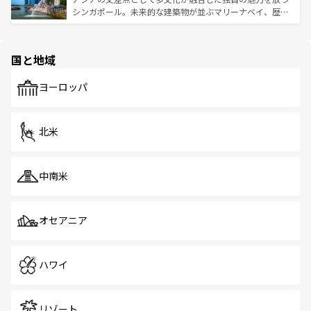
た文化、そして多様な観光資源が、訪れる旅人を魅了し続
うな絶景から文化的な体験まで、香港を存分に楽しみ尽く
シンガポール。未来的な建築物が並ぶマリーナベイ、歴史
ける。 なお、新着のタイ情報は
コンテンツ一覧
を参照して
そう。 なお、新着の香港情報は
コンテンツ一覧
を参照して
と伝統を感じられるエスニックタウン、多数の緑豊かな公
ほしい。
ほしい。
園や自然保護区など、自然が調和した近代的な景観と文化
の多様性あふれるカラフルな町は、どこを歩いても新しい
国と地域
発見がある。さらに、治安のよさや充実した公共交通機関
も、旅行者にとっては魅力的なポイント。グルメも豊富
で、ホーカーズは地元の風情を楽しめる外せないスポット
ヨーロッパ
だ。訪れる人を飽きさせないシンガポールで、多様な魅力
を体感しよう。 なお、新着のシンガポール情報は
コンテン
ツ一覧
を参照してほしい。
北米
中南米
オセアニア
ハワイ
リゾート