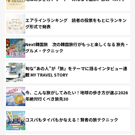
エアラインランキング 読者の投票をもとにランキン
グ形式で発表
Next韓国旅 次の韓国旅行がもっと楽しくなる 旅先・
グルメ・テクニック
旬な“あの人”が「旅」をテーマに語るインタビュー連
載 MY TRAVEL STORY
今、こんな旅がしてみたい！地球の歩き方が選ぶ2026
年絶対行くべき旅先30
コスパもタイパもかなえる！賢者の旅テクニック