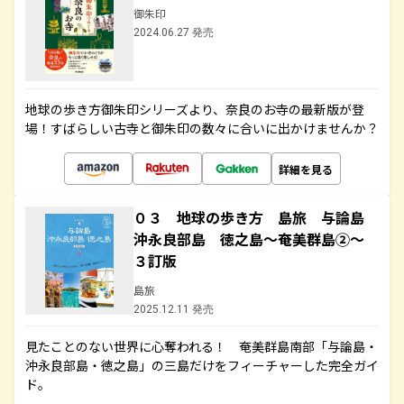
御朱印
2024.06.27 発売
地球の歩き方御朱印シリーズより、奈良のお寺の最新版が登
場！すばらしい古寺と御朱印の数々に合いに出かけませんか？
詳細を見る
０３ 地球の歩き方 島旅 与論島
沖永良部島 徳之島～奄美群島②～
３訂版
島旅
2025.12.11 発売
見たことのない世界に心奪われる！ 奄美群島南部「与論島・
沖永良部島・徳之島」の三島だけをフィーチャーした完全ガイ
ド。