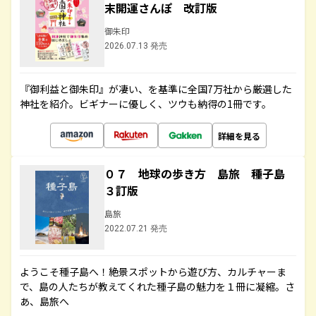
末開運さんぽ 改訂版
御朱印
2026.07.13 発売
『御利益と御朱印』が凄い、を基準に全国7万社から厳選した
神社を紹介。ビギナーに優しく、ツウも納得の1冊です。
詳細を見る
０７ 地球の歩き方 島旅 種子島
３訂版
島旅
2022.07.21 発売
ようこそ種子島へ！絶景スポットから遊び方、カルチャーま
で、島の人たちが教えてくれた種子島の魅力を１冊に凝縮。さ
あ、島旅へ