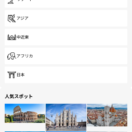
アジア
中近東
アフリカ
日本
人気スポット