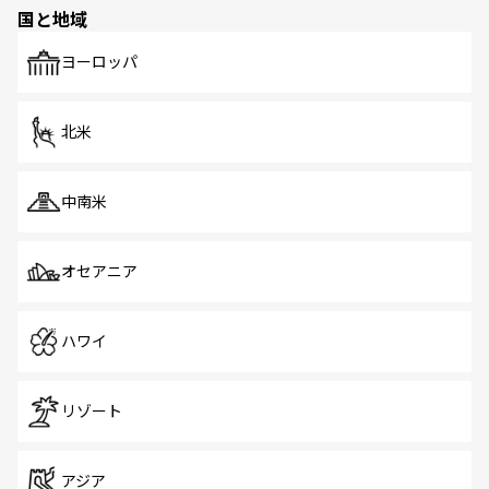
の多様性あふれるカラフルな町は、どこを歩いても新しい
国と地域
発見がある。さらに、治安のよさや充実した公共交通機関
も、旅行者にとっては魅力的なポイント。グルメも豊富
で、ホーカーズは地元の風情を楽しめる外せないスポット
ヨーロッパ
だ。訪れる人を飽きさせないシンガポールで、多様な魅力
を体感しよう。 なお、新着のシンガポール情報は
コンテン
ツ一覧
を参照してほしい。
北米
中南米
オセアニア
ハワイ
リゾート
アジア