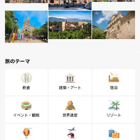
旅のテーマ
飲食
建築・アート
宿泊
イベント・観戦
世界遺産
リゾート