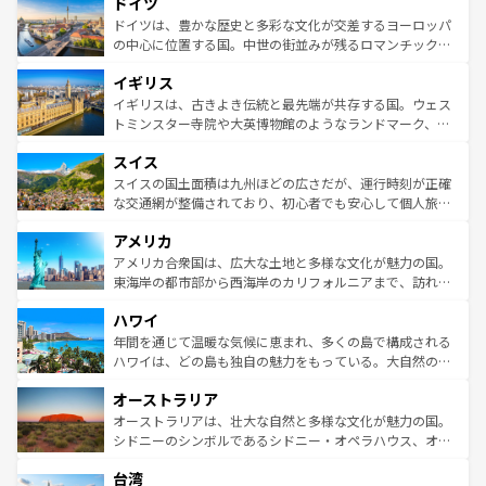
ドイツ
の城塞都市、穏やかなビーチリゾートまで多彩な表情を見
で、幅広い魅力が詰まっている。華麗な宮殿、歴史的な大
せる。地方によって風土や気候が異なるスペインはその個
聖堂、美しいビーチ、そして豊かな自然が、訪れる者を心
ドイツは、豊かな歴史と多彩な文化が交差するヨーロッパ
性で訪れる人を魅了する。 なお、新着のスペイン情報は
コ
から魅了する。また、フランスは美食の国としても知ら
の中心に位置する国。中世の街並みが残るロマンチック街
ンテンツ一覧
を参照してほしい。
れ、フランス料理はユネスコ無形文化遺産にも登録されて
道から、未来を先取りするようなモダンな都市まで多様な
イギリス
いる。シャンパンの発祥地であるランス、プロヴァンスの
顔を持つこの国は、どこを歩いても飽きることがない。ベ
香り高いラベンダー畑など、多彩な楽しみ方が可能だ。さ
ルリンの文化的活気、バイエルン州のアルプスの絶景、そ
イギリスは、古きよき伝統と最先端が共存する国。ウェス
らに、パリ以外の地域にも魅力が溢れており、どの街角に
してライン川沿いのワイン畑といった風景は必見。ビール
トミンスター寺院や大英博物館のようなランドマーク、歴
も豊かな歴史と文化が息づいている。パリ以外の個性あふ
とソーセージを味わいながら地元の人と過ごす楽しい時間
史ある大学都市、美しい丘陵地帯や牧歌的な風景など、エ
れる地方に足を運ぶとそれぞれで全く異なる文化を体験で
スイス
は、お酒好きな人にはぜひ体験してほしい。 なお、新着の
リアごとに異なる魅力がある。また、優雅なアフタヌーン
きるだろう。 なお、新着のフランス情報は
コンテンツ一覧
ドイツ情報は
コンテンツ一覧
を参照してほしい。
ティー、ビール好きにはたまらない英国パブ、サッカー観
スイスの国土面積は九州ほどの広さだが、運行時刻が正確
を参照してほしい。
戦など、本場だからこそできる体験も豊富。イギリスを旅
な交通網が整備されており、初心者でも安心して個人旅行
して楽しみつくそう。 なお、新着のイギリス情報は
コンテ
を楽しめる。日本同様に時刻表どおりの旅が可能だ。中世
アメリカ
ンツ一覧
を参照してほしい。
の建物がそのまま残る町や、スイスならではのユニークな
博物館もあり、アルプス観光だけでなく町歩きも満喫する
アメリカ合衆国は、広大な土地と多様な文化が魅力の国。
ことができる。国民の所得が高いため物価も高いが、旅行
東海岸の都市部から西海岸のカリフォルニアまで、訪れる
者向けの交通パス提供のサービスもあり、うまく活用すれ
場所ごとに異なる風景と体験が待っている。ニューヨーク
ハワイ
ば市内交通費無料で観光を楽しむこともできる。 なお、新
のような巨大都市は、観光、ショッピング、エンターテイ
着のスイス情報は
コンテンツ一覧
を参照してほしい。
ンメントが詰まった刺激的なスポットだ。一方、アメリカ
年間を通じて温暖な気候に恵まれ、多くの島で構成される
西部には大自然が広がり、グランドキャニオンやイエロー
ハワイは、どの島も独自の魅力をもっている。大自然の神
ストーン国立公園といった絶景が堪能できる。さらに、南
秘を感じたいなら、火山が生み出した壮大な景観を誇るハ
オーストラリア
部のニューオーリンズでは、音楽と美食が融合した独特の
ワイ島は見逃せない。また、定番の観光地といえばオアフ
文化が魅力。旅行者はアメリカの各地域で異なる魅力を楽
島だが、静かな自然を求めるならマウイ島やカウアイ島が
オーストラリアは、壮大な自然と多様な文化が魅力の国。
しみながら、その多様性と豊かな歴史を感じることができ
おすすめ。エメラルドグリーンに輝く海をはじめ、豊かな
シドニーのシンボルであるシドニー・オペラハウス、オー
るだろう。車でのロードトリップや列車の旅も、アメリカ
文化や歴史が息づいている。「アロハスピリット」と呼ば
ストラリア東海岸北部に広がる大サンゴ礁地帯グレートバ
ならではの贅沢な旅のスタイルだ。 なお、新着のアメリカ
台湾
れるおもてなしの心で訪れる人々を迎えてくれるハワイの
リアリーフや大陸中央部にそびえるウルル（エアーズロッ