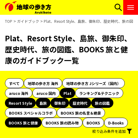
TOP
ガイドブック
Plat、Resort Style、島旅、御朱印、歴史時代、旅の
Plat、Resort Style、島旅、御朱印、
歴史時代、旅の図鑑、BOOKS 旅と健
康のガイドブック一覧
すべて
地球の歩き方 海外
地球の歩き方 Jシリーズ（国内）
aruco 海外
aruco 国内
Plat
ランキング&テクニック
Resort Style
島旅
御朱印
歴史時代
旅の図鑑
BOOKS スペシャルコラボ
BOOKS 旅の名言＆絶景
BOOKS 旅と健康
BOOKS 旅の読み物
BOOKS
D-Books
絞り込み条件を追加