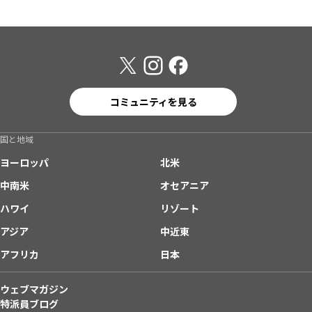
コミュニティを見る
国と地域
ヨーロッパ
北米
中南米
オセアニア
ハワイ
リゾート
アジア
中近東
アフリカ
日本
ウェブマガジン
特派員ブログ