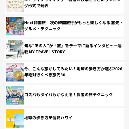
グ形式で発表
Next韓国旅 次の韓国旅行がもっと楽しくなる 旅先・
グルメ・テクニック
旬な“あの人”が「旅」をテーマに語るインタビュー連
載 MY TRAVEL STORY
今、こんな旅がしてみたい！地球の歩き方が選ぶ2026
年絶対行くべき旅先30
コスパもタイパもかなえる！賢者の旅テクニック
地球の歩き方♥偏愛ハワイ