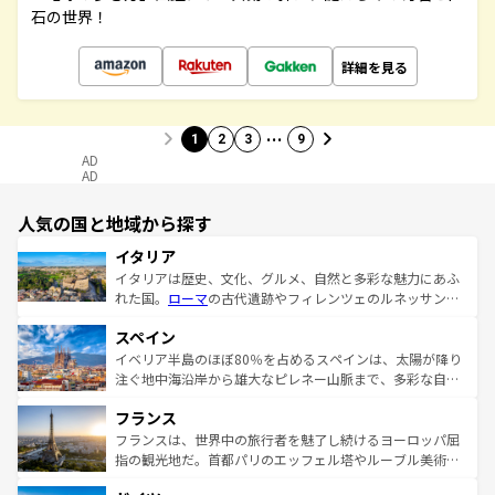
石の世界！
詳細を見る
…
1
2
3
9
AD
AD
人気の国と地域から探す
イタリア
イタリアは歴史、文化、グルメ、自然と多彩な魅力にあふ
れた国。
ローマ
の古代遺跡やフィレンツェのルネッサンス
美術、ヴェネツィアの運河など、歴史あるスポットはもち
スペイン
ろん、トスカーナの美しい田園風景やアマルフィ海岸の絶
景など、自然景観も見逃せない。観光の合間には、本場の
イベリア半島のほぼ80％を占めるスペインは、太陽が降り
ピザやパスタなど、絶品のイタリア料理を堪能することも
注ぐ地中海沿岸から雄大なピレネー山脈まで、多彩な自然
できる。朝目覚めてから夜眠るまで、すべての瞬間を楽し
と文化が詰まったヨーロッパ屈指の旅行先だ。多様な地域
フランス
ませてくれるイタリアで、忘れられない旅をしてみよう！
文化が根付くこの国では、情熱的なフラメンコ、熱気あふ
なお、新着のイタリア情報は
コンテンツ一覧
を参照してほ
れる闘牛、そして美味しいタパスが生活の一部となってい
フランスは、世界中の旅行者を魅了し続けるヨーロッパ屈
しい。
る。首都マドリードの洗練された雰囲気や、バルセロナの
指の観光地だ。首都パリのエッフェル塔やルーブル美術館
アートに溢れた街角から、地方では古代ローマ遺跡や中世
といった象徴的なスポットから、田舎町の古風な美しさま