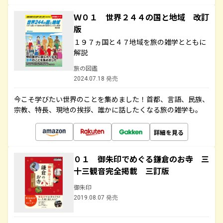
Ｗ０１ 世界２４４の国と地域 改訂
版
１９７ヵ国と４７地域を旅の雑学とともに
解説
旅の図鑑
2024.07.18 発売
今こそ学びたい世界のことを集めました！首都、言語、民族、
宗教、特長、現地の挨拶、誰かに話したくなる旅の雑学も。
詳細を見る
０１ 御朱印でめぐる鎌倉のお寺 三
十三観音完全掲載 三訂版
御朱印
2019.08.07 発売