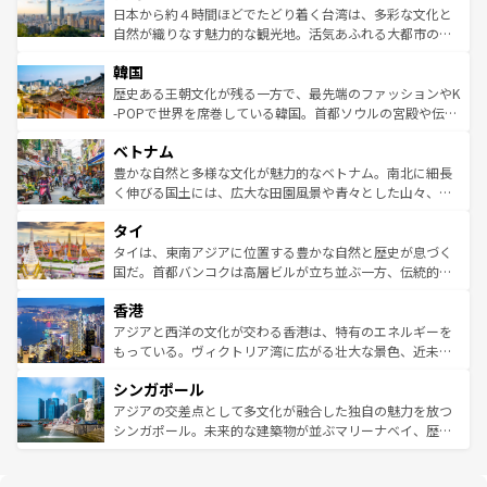
情報は
コンテンツ一覧
を参照してほしい。
人々、おいしいローカルフードやハワイアンミュージッ
ク）、タスマニアの美しい原生林やケアンズの熱帯雨林な
日本から約４時間ほどでたどり着く台湾は、多彩な文化と
ク、伝統的なフラダンスなど、すべてがハワイの魅力を彩
ど、見どころがたくさん。また、カフェやワイン、オージ
自然が織りなす魅力的な観光地。活気あふれる大都市の台
っている。訪れるたびに新しい発見と感動が待っているハ
ービーフなどの食文化も豊かで、美味しいものであふれて
北やノスタルジックな町並みが人気な九份（ジォウフェ
ワイを、存分に味わってほしい。 なお、新着のハワイ情報
韓国
いる。アクティビティも充実しており、サーフィンやダイ
ン）、静ひつな山岳地帯である台湾東部など、都市の喧騒
は
コンテンツ一覧
を参照してほしい。
ビング、ハイキングなど、アウトドア好きにはたまらな
と山間の静けさが共存しており、訪れる人に新しい発見と
歴史ある王朝文化が残る一方で、最先端のファッションやK
い。オーストラリアの多彩な魅力を存分に味わいつくそ
驚きをもたらしてくれる。また、奥深い台湾の食文化も魅
-POPで世界を席巻している韓国。首都ソウルの宮殿や伝統
う。 なお、新着のオーストラリア情報は
コンテンツ一覧
を
力で、夜市などの屋台グルメから高級料理、ヘルシーで美
家屋が並ぶエリアでは韓国の歴史と文化に浸ることがで
参照してほしい。
ベトナム
容にもいいと評判のスイーツなど、バラエティ豊かな料理
き、地方に足を延ばせば四季折々の自然美を楽しむことが
が味わえる。 なお、新着の台湾情報は
コンテンツ一覧
を参
できる。そして、キムチや焼肉、絶品のストリートフード
豊かな自然と多様な文化が魅力的なベトナム。南北に細長
照してほしい。
まで、さまざまな韓国料理が待っている。夜には、韓国な
く伸びる国土には、広大な田園風景や青々とした山々、世
らではのナイトライフも堪能できる。あたたかいホスピタ
界遺産に登録された壮大な自然景観が点在し、都市部では
タイ
リティに包まれながら、韓国の多彩な魅力を心ゆくまで味
急速な発展と共に伝統が息づく。ハノイの古い町並みやホ
わってみてほしい。 なお、新着の韓国情報は
コンテンツ一
ーチミン市のフランス統治時代の建物も、独特の雰囲気を
タイは、東南アジアに位置する豊かな自然と歴史が息づく
覧
を参照してほしい。
醸し出している。また、バラエティの豊かさとおいしさで
国だ。首都バンコクは高層ビルが立ち並ぶ一方、伝統的な
世界中の食通を魅了してやまないベトナム料理も魅力のひ
寺院や市場がいたるところに点在し、古きよき文化と現代
香港
とつ。フォーやバインミー、ベトナムコーヒーなどは、ぜ
の活気が交差している。北部ではチェンマイなどの山岳地
ひ現地で味わいたい。どの地域を訪れてもあたたかい人々
帯で自然と触れ合い、南部ではプーケットやクラビの美し
アジアと西洋の文化が交わる香港は、特有のエネルギーを
が旅行者を迎えてくれるので、きっと忘れられない旅にな
いビーチでリゾート気分を楽しむことができる。タイ料理
もっている。ヴィクトリア湾に広がる壮大な景色、近未来
るはずだ。 なお、新着のベトナム情報は
コンテンツ一覧
を
は世界的に有名で、屋台から高級レストランまで味覚を刺
的なアートスポット、そして歴史と現代が融合した町並
参照してほしい。
シンガポール
激する。気候は一年中温暖で、どの季節にも異なる楽しみ
み、どこを訪れても感動するはず。観光スポットが密集し
が待っている。親しみやすいタイの人々、仏教を中心とし
ており、効率よく見どころを回れるのも魅力。息をのむよ
アジアの交差点として多文化が融合した独自の魅力を放つ
た文化、そして多様な観光資源が、訪れる旅人を魅了し続
うな絶景から文化的な体験まで、香港を存分に楽しみ尽く
シンガポール。未来的な建築物が並ぶマリーナベイ、歴史
ける。 なお、新着のタイ情報は
コンテンツ一覧
を参照して
そう。 なお、新着の香港情報は
コンテンツ一覧
を参照して
と伝統を感じられるエスニックタウン、多数の緑豊かな公
ほしい。
ほしい。
園や自然保護区など、自然が調和した近代的な景観と文化