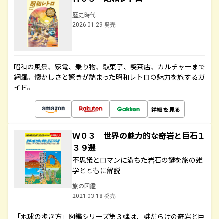
歴史時代
2026.01.29 発売
昭和の風景、家電、乗り物、駄菓子、喫茶店、カルチャーまで
網羅。懐かしさと驚きが詰まった昭和レトロの魅力を旅するガ
イド。
詳細を見る
Ｗ０３ 世界の魅力的な奇岩と巨石１
３９選
不思議とロマンに満ちた岩石の謎を旅の雑
学とともに解説
旅の図鑑
2021.03.18 発売
「地球の歩き方」図鑑シリーズ第３弾は、謎だらけの奇岩と巨